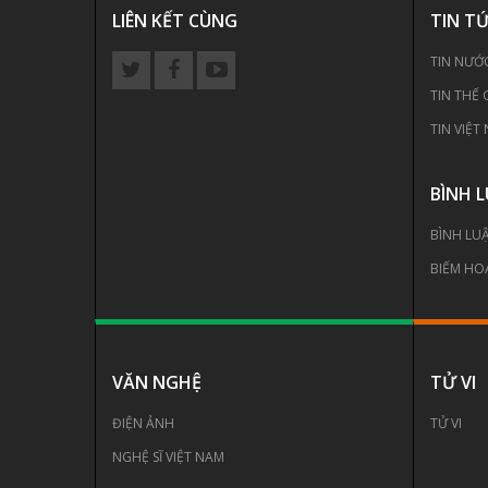
LIÊN KẾT CÙNG
TIN T
TIN NƯỚ
TIN THẾ 
TIN VIỆT
BÌNH 
BÌNH LU
BIẾM HO
VĂN NGHỆ
TỬ VI
ĐIỆN ẢNH
TỬ VI
NGHỆ SĨ VIỆT NAM