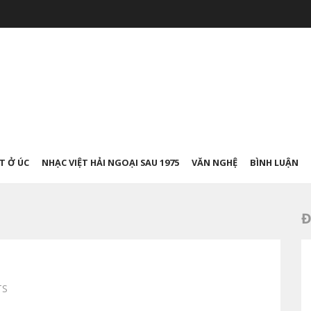
T Ở ÚC
NHẠC VIỆT HẢI NGOẠI SAU 1975
VĂN NGHỆ
BÌNH LUẬN
Đ
TS