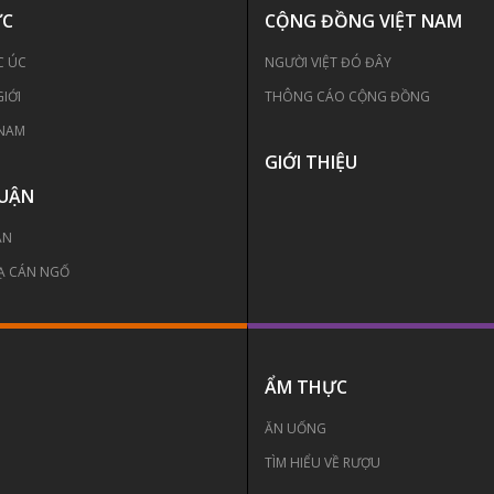
ỨC
CỘNG ĐỒNG VIỆT NAM
C ÚC
NGƯỜI VIỆT ĐÓ ĐÂY
GIỚI
THÔNG CÁO CỘNG ĐỒNG
 NAM
GIỚI THIỆU
LUẬN
ẬN
Ạ CÁN NGỐ
ẨM THỰC
ĂN UỐNG
TÌM HIỂU VỀ RƯỢU