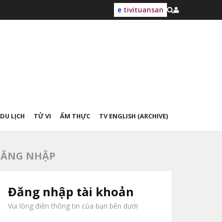
e
tivituansan
DU LỊCH
TỬ VI
ẨM THỰC
TV ENGLISH (ARCHIVE)
ĂNG NHẬP
Đăng nhập tài khoản
Vui lòng điền thông tin của bạn bên dưới