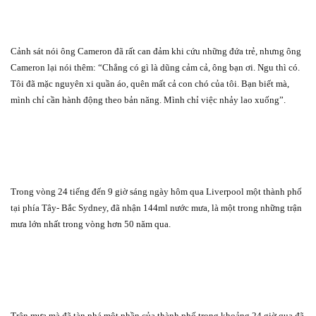
Cảnh sát nói ông Cameron đã rất can đảm khi cứu những đứa trẻ, nhưng ông
Cameron lại nói thêm: “Chẳng có gì là dũng cảm cả, ông bạn ơi. Ngu thì có.
Tôi đã mặc nguyên xi quần áo, quên mất cả con chó của tôi. Bạn biết mà,
mình chỉ cần hành động theo bản năng. Mình chỉ việc nhảy lao xuống”.
Trong vòng 24 tiếng đến 9 giờ sáng ngày hôm qua Liverpool một thành phố
tại phía Tây- Bắc Sydney, đã nhận 144ml nước mưa, là một trong những trận
mưa lớn nhất trong vòng hơn 50 năm qua.
Trận mưa mà đã tàn phá một phần của thành phố trong khoảng 24 giờ qua đã