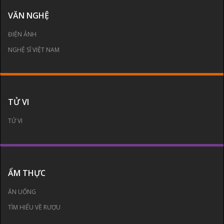
VĂN NGHỆ
ĐIỆN ẢNH
NGHỆ SĨ VIỆT NAM
TỬ VI
TỬ VI
ẨM THỰC
ĂN UỐNG
TÌM HIỂU VỀ RƯỢU