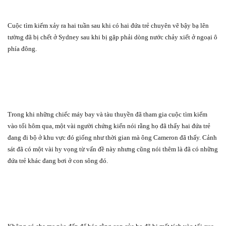
Cuộc tìm kiếm xảy ra hai tuần sau khi có hai đứa trẻ chuyên vẽ bậy bạ lên
tường đã bị chết ở Sydney sau khi bị gặp phải dòng nước chảy xiết ở ngoại ô
phía đông.
Trong khi những chiếc máy bay và tàu thuyền đã tham gia cuộc tìm kiếm
vào tối hôm qua, một vài người chứng kiến nói rằng họ đã thấy hai đứa trẻ
đang đi bộ ở khu vực đó giống như thời gian mà ông Cameron đã thấy. Cảnh
sát đã có một vài hy vọng từ vấn đề này nhưng cũng nói thêm là đã có những
đứa trẻ khác đang bơi ở con sông đó.