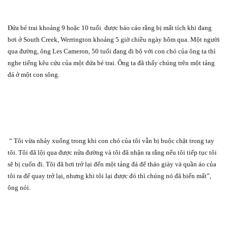
Đứa bé trai khoảng 9 hoặc 10 tuổi
được báo cáo rằng bị mất tích khi đang
bơi ở South Creek, Werrington khoảng 5 giờ chiều ngày hôm qua. Một người
qua đường, ông Les Cameron, 50 tuổi đang đi bộ với con chó của ông ta thì
nghe tiếng kêu cứu của một đứa bé trai. Ông ta đã thấy chúng trên một tảng
đá ở một con sông.
“ Tôi vừa nhảy xuống trong khi con chó của tôi vẫn bị buộc chặt trong tay
tôi. Tôi đã lội qua được nửa đường và tôi đã nhận ra rằng nếu tôi tiếp tục tôi
sẽ bị cuốn đi. Tôi đã bơi trở lại đến một tảng đá để tháo giày và quần áo của
tôi ra để quay trở lại, nhưng khi tôi lại được đó thì chúng nó đã biến mất”,
ông nói.