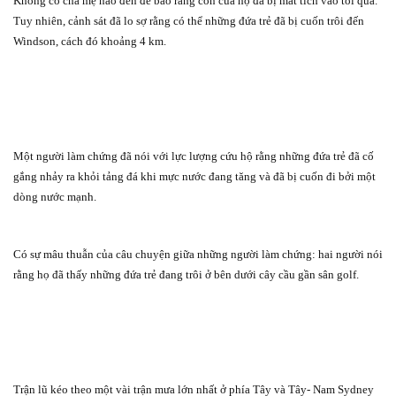
Không có cha mẹ nào đến để báo rằng con của họ đã bị mất tích vào tối qua.
Tuy nhiên, cảnh sát đã lo sợ rằng có thể những đứa trẻ đã bị cuốn trôi đến
Windson, cách đó khoảng 4 km.
Một người làm chứng đã nói với lực lượng cứu hộ rằng những đứa trẻ đã cố
gắng nhảy ra khỏi tảng đá khi mực nước đang tăng và đã bị cuốn đi bởi một
dòng nước mạnh.
Có sự mâu thuẫn của câu chuyện giữa những người làm chứng: hai người nói
rằng họ đã thấy những đứa trẻ đang trôi ở bên dưới cây cầu gần sân golf.
Trận lũ kéo theo một vài trận mưa lớn nhất ở phía Tây và Tây- Nam Sydney