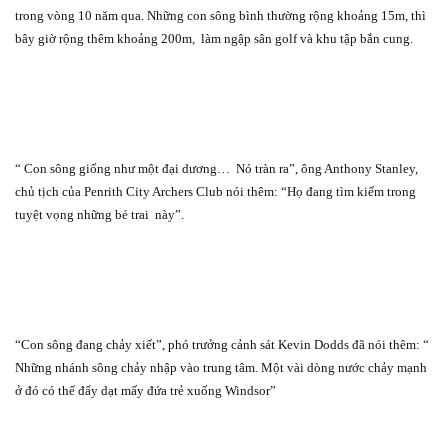
trong vòng 10 năm qua. Những con sông bình thường rộng khoảng 15m, thì
bây giờ rộng thêm khoảng 200m,
làm ngập sân golf và khu tập bắn cung.
“ Con sông giống như một đại dương…
Nó tràn ra”, ông Anthony Stanley,
chủ tịch của Penrith City Archers Club nói thêm: “Họ đang tìm kiếm trong
tuyệt vọng những bé trai
này”.
“Con sông đang chảy xiết”, phó trưởng cảnh sát Kevin Dodds đã nói thêm: “
Những nhánh sông chảy nhập vào trung tâm. Một vài dòng nước chảy mạnh
ở đó có thể đẩy dạt mấy đứa trẻ xuống Windsor”