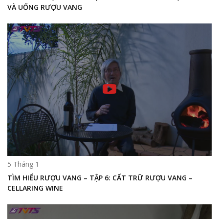
VÀ UỐNG RƯỢU VANG
5 Tháng 1
TÌM HIỂU RƯỢU VANG – TẬP 6: CẤT TRỮ RƯỢU VANG –
CELLARING WINE