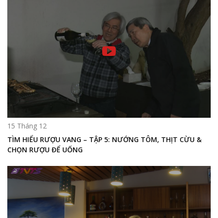
15 Tháng 12
TÌM HIỂU RƯỢU VANG – TẬP 5: NƯỚNG TÔM, THỊT CỪU &
CHỌN RƯỢU ĐỂ UỐNG