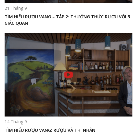
21 Tháng 9
TÌM HIỂU RƯỢU VANG – TẬP 2: THƯỞNG THỨC RƯỢU VỚI 5
GIÁC QUAN
14 Tháng 9
TÌM HIỂU RƯỢU VANG: RƯỢU VÀ THI NHÂN