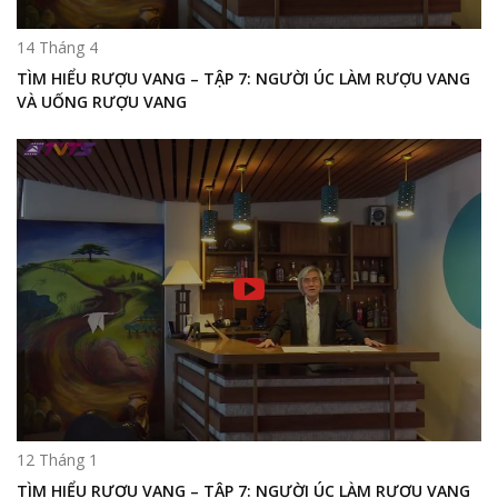
14 Tháng 4
TÌM HIỂU RƯỢU VANG – TẬP 7: NGƯỜI ÚC LÀM RƯỢU VANG
VÀ UỐNG RƯỢU VANG
12 Tháng 1
TÌM HIỂU RƯỢU VANG – TẬP 7: NGƯỜI ÚC LÀM RƯỢU VANG