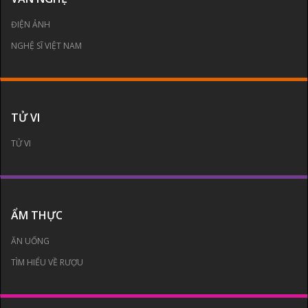
ĐIỆN ẢNH
NGHỆ SĨ VIỆT NAM
TỬ VI
TỬ VI
ẨM THỰC
ĂN UỐNG
TÌM HIỂU VỀ RƯỢU