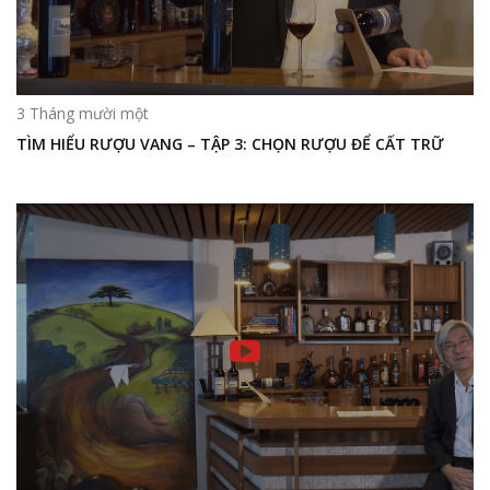
3 Tháng mười một
TÌM HIỂU RƯỢU VANG – TẬP 3: CHỌN RƯỢU ĐỂ CẤT TRỮ