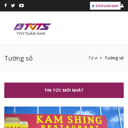
e
tivituansan
Tướng số
Tử vi
Tướng số
TIN TỨC MỚI NHẤT