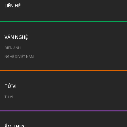
LIÊN HỆ
VĂN NGHỆ
ĐIỆN ẢNH
NGHỆ SĨ VIỆT NAM
TỬ VI
TỬ VI
ẨM THỰC