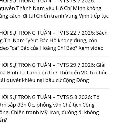
HỜI SỰ TRONG TUẦN – TVTS 15.7.2026:
guyễn Thành Nam yêu Hồ Chí Minh không
úng cách, đi tù! Chiến tranh Vùng Vịnh tiếp tục
HỜI SỰ TRONG TUẦN – TVTS 22.7.2026: Sách
g.Th. Nam “yêu” Bác Hồ không đúng, còn
ideo “ca” Bác của Hoàng Chí Bảo? Xem video
HỜI SỰ TRONG TUẦN – TVTS 29.7.2026: Giải
òa Bình Tô Lâm đến Úc? Thủ hiến VIC từ chức.
iải quyết khiếu nại bầu cử Cộng Đồng
HỜI SỰ TRONG TUẦN – TVTS 5.8.2026: Tô
âm sắp đến Úc, phỏng vấn Chủ tịch Cộng
ồng. Chiến tranh Mỹ-Iran, đường đi không
ến?