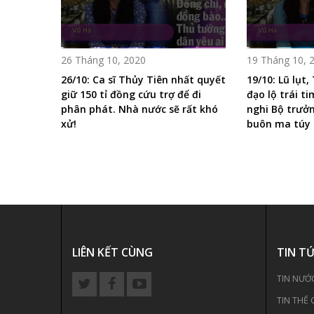
26 Tháng 10, 2020
19 Tháng 10, 
26/10: Ca sĩ Thủy Tiên nhất quyết
19/10: Lũ lụt,
giữ 150 tỉ đồng cứu trợ để đi
đạo lộ trái t
phân phát. Nhà nước sẽ rất khó
nghi Bộ trưở
xử!
buôn ma túy
LIÊN KẾT CÙNG
TIN T
TIN NƯỚ
TIN THẾ 