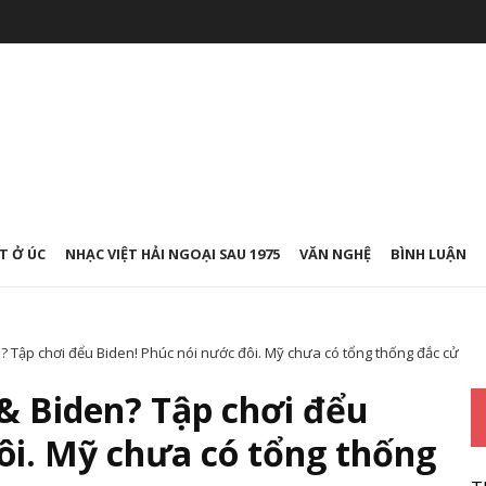
T Ở ÚC
NHẠC VIỆT HẢI NGOẠI SAU 1975
VĂN NGHỆ
BÌNH LUẬN
? Tập chơi đểu Biden! Phúc nói nước đôi. Mỹ chưa có tổng thống đắc cử
& Biden? Tập chơi đểu
ôi. Mỹ chưa có tổng thống