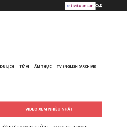
e
tivituansan
DU LỊCH
TỬ VI
ẨM THỰC
TV ENGLISH (ARCHIVE)
VIDEO XEM NHIỀU NHẤT