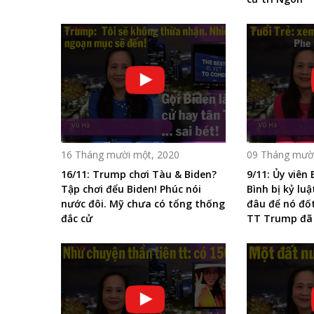
16 Tháng mười một, 2020
09 Tháng mười
16/11: Trump chơi Tàu & Biden?
9/11: Ủy viê
Tập chơi đểu Biden! Phúc nói
Bình bị kỷ lu
nước đôi. Mỹ chưa có tổng thống
đâu để nó đố
đắc cử
TT Trump đã 