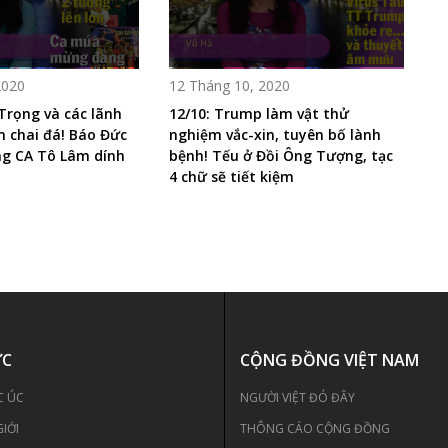
2020
12 Tháng 10, 2020
 Trọng và các lãnh
12/10: Trump làm vật thử
im chai đá! Báo Đức
nghiệm vắc-xin, tuyên bố lành
ng CA Tô Lâm dính
bệnh! Tếu ở Đồi Ông Tượng, tạc
4 chữ sẽ tiết kiệm
ỨC
CỘNG ĐỒNG VIỆT NAM
C ÚC
NGƯỜI VIỆT ĐÓ ĐÂY
GIỚI
THÔNG CÁO CỘNG ĐỒNG