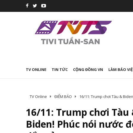
TV ONLINE
TIN TỨC
CỘNG ĐỒNG VN
LÀM BÁO VIỆ
TV Online
ĐIỂM BÁO
16/11: Trump chơi Tàu & Biden
16/11: Trump chơi Tàu 
Biden! Phúc nói nước đ