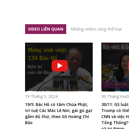
Những video cùng thể loại
VIDEO LIÊN QUAN
19 Tháng 5, 2024
30 Tháng mười
19/5: Bác Hồ có tâm Chúa Phật,
30/11: GS luậ
trí tuệ Các Mác Lê Nin; gái gú gạt
Trump có thể 
gẫm đủ thứ, theo GS Hoàng Chí
CNN và việc H
Bảo
Tổng Thống? 
cử tri Ngon