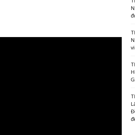
T
N
đ
T
N
v
T
H
G
T
L
Đ
đ