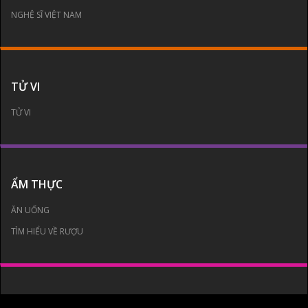
NGHỆ SĨ VIỆT NAM
TỬ VI
TỬ VI
ẨM THỰC
ĂN UỐNG
TÌM HIỂU VỀ RƯỢU