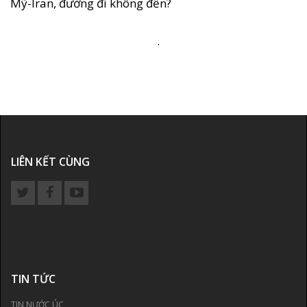
Mỹ-Iran, đường đi không đến?
.
LIÊN KẾT CÙNG
TIN TỨC
TIN NƯỚC ÚC