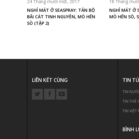
24 Tháng mười một, 2017
18 Tháng mười
NGHỈ MÁT Ở SEASPRAY: TẢN BỘ
NGHỈ MÁT Ở S
BÃI CÁT TINH NGUYÊN, MÒ HẾN
MÒ HẾN SÒ, S
SÒ (TẬP 2)
LIÊN KẾT CÙNG
TIN T
TIN NƯỚ
TIN THẾ 
TIN VIỆT
BÌNH 