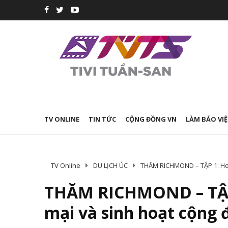
TV ONLINE
TIN TỨC
CỘNG ĐỒNG VN
LÀM BÁO VIỆ
TV Online
DU LỊCH ÚC
THĂM RICHMOND – TẬP 1: Hoạ
THĂM RICHMOND – TẬP
mại và sinh hoạt cộng