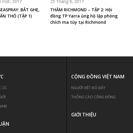
 một, 2017
25 Tháng 8, 2017
EASPRAY: BẮT GHẸ,
THĂM RICHMOND – TẬP 2: Hội
ĂN THỎ (TẬP 1)
đồng TP Yarra ủng hộ lập phòng
chích ma túy tại Richmond
ỨC
CỘNG ĐỒNG VIỆT NAM
C ÚC
NGƯỜI VIỆT ĐÓ ĐÂY
GIỚI
THÔNG CÁO CỘNG ĐỒNG
 NAM
GIỚI THIỆU
LUẬN