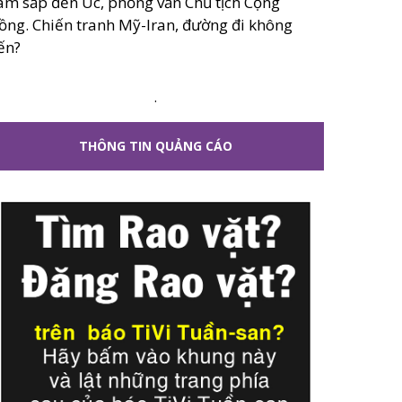
âm sắp đến Úc, phỏng vấn Chủ tịch Cộng
ồng. Chiến tranh Mỹ-Iran, đường đi không
ến?
.
THÔNG TIN QUẢNG CÁO