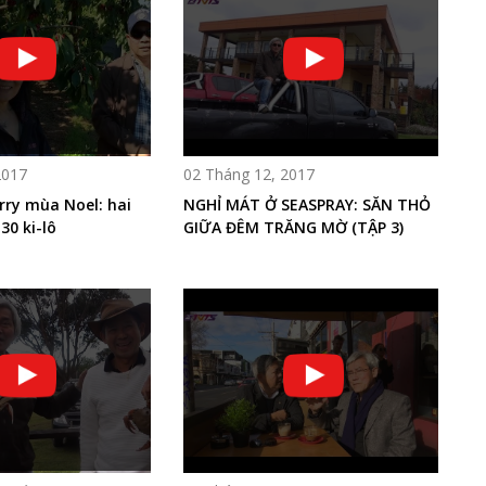
2017
02 Tháng 12, 2017
rry mùa Noel: hai
NGHỈ MÁT Ở SEASPRAY: SĂN THỎ
30 ki-lô
GIỮA ĐÊM TRĂNG MỜ (TẬP 3)