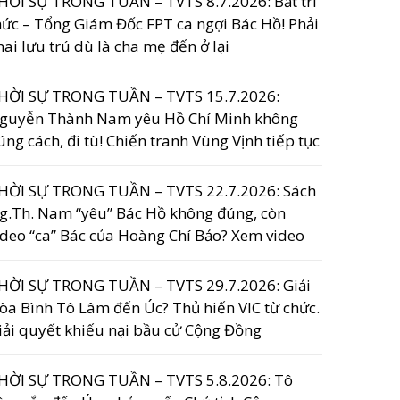
HỜI SỰ TRONG TUẦN – TVTS 8.7.2026: Bắt trí
hức – Tổng Giám Đốc FPT ca ngợi Bác Hồ! Phải
hai lưu trú dù là cha mẹ đến ở lại
HỜI SỰ TRONG TUẦN – TVTS 15.7.2026:
guyễn Thành Nam yêu Hồ Chí Minh không
úng cách, đi tù! Chiến tranh Vùng Vịnh tiếp tục
HỜI SỰ TRONG TUẦN – TVTS 22.7.2026: Sách
g.Th. Nam “yêu” Bác Hồ không đúng, còn
ideo “ca” Bác của Hoàng Chí Bảo? Xem video
HỜI SỰ TRONG TUẦN – TVTS 29.7.2026: Giải
òa Bình Tô Lâm đến Úc? Thủ hiến VIC từ chức.
iải quyết khiếu nại bầu cử Cộng Đồng
HỜI SỰ TRONG TUẦN – TVTS 5.8.2026: Tô