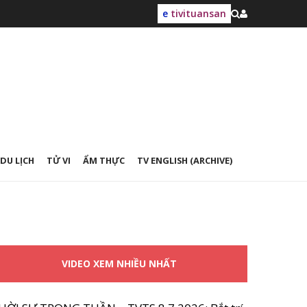
e
tivituansan
DU LỊCH
TỬ VI
ẨM THỰC
TV ENGLISH (ARCHIVE)
VIDEO XEM NHIỀU NHẤT