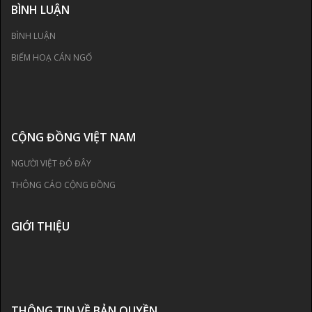
BÌNH LUẬN
BÌNH LUẬN
BIẾM HOẠ CÁN NGỐ
CỘNG ĐỒNG VIỆT NAM
NGƯỜI VIỆT ĐÓ ĐÂY
THÔNG CÁO CỘNG ĐỒNG
GIỚI THIỆU
THÔNG TIN VỀ BẢN QUYỀN