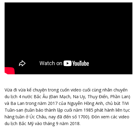
Vừa đi vừa kể chuyện trong cuốn video cuối cùng nhân chuyến
du lịch 4 nước Bắc Âu (Đan Mạch, Na Uy, Thụy Điển, Phần Lan)
và Ba Lan trong năm 2017 của Nguyễn Hồng Anh, chủ bút TiVi
Tuần-san (tuần báo thành lập cuối năm 1985 phát hành liên tục
hàng tuần ở Úc Châu, nay đã đến số 1700). Đón xem các video
du lịch Bắc Mỹ vào tháng 9 năm 2018.