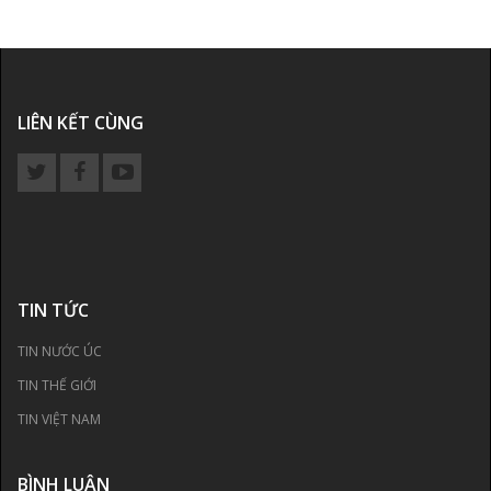
LIÊN KẾT CÙNG
TIN TỨC
TIN NƯỚC ÚC
TIN THẾ GIỚI
TIN VIỆT NAM
BÌNH LUẬN