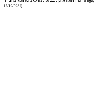
(Trích xã luận etvts.com.au số 2205 phát hành Thứ Tư ngày
16/10/2024)