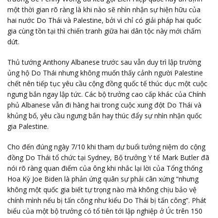
một thời gian rõ ràng là khi nào sẽ nhìn nhận sự hiện hữu của
hai nước Do Thái và Palestine, bởi vì chỉ có giải pháp hai quốc
gia cùng tồn tại thì chiến tranh giữa hai dân tộc này mới chấm
dứt.
Thủ tướng Anthony Albanese trước sau vẫn duy trì lập trường
ủng hộ Do Thái nhưng không muốn thấy cảnh người Palestine
chết nên tiếp tục yêu cầu cộng đồng quốc tế thúc dục một cuộc
ngưng bắn ngay lập tức. Các bộ trưởng cao cấp khác của Chính
phủ Albanese vẫn đi hàng hai trong cuộc xung đột Do Thái và
khủng bố, yêu cầu ngưng bắn hay thúc đẩy sự nhìn nhận quốc
gia Palestine.
Cho đến đúng ngày 7/10 khi tham dự buổi tưởng niệm do cộng
đồng Do Thái tổ chức tại Sydney, Bộ trưởng Y tế Mark Butler đã
nói rõ ràng quan điểm của ông khi nhắc lại lời của Tổng thống
Hoa Kỳ Joe Biden là phản ứng quân sự phải cân xứng “nhưng
không một quốc gia biết tự trọng nào mà không chịu bảo vệ
chính mình nếu bị tấn công như kiểu Do Thái bị tấn công”. Phát
biểu của một bộ trưởng có tổ tiên tới lập nghiệp ở Úc trên 150