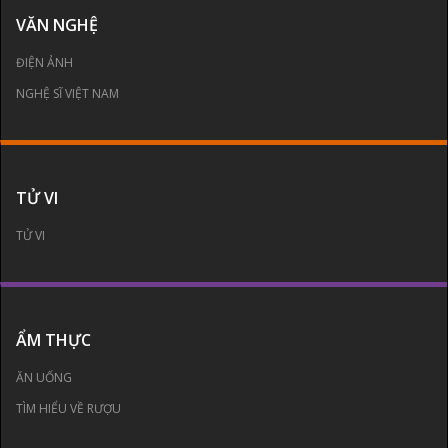
VĂN NGHỆ
ĐIỆN ẢNH
NGHỆ SĨ VIỆT NAM
TỬ VI
TỬ VI
ẨM THỰC
ĂN UỐNG
TÌM HIỂU VỀ RƯỢU