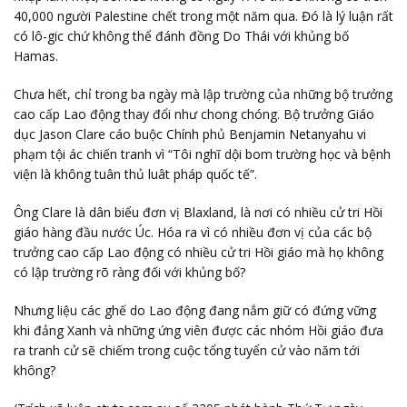
40,000 người Palestine chết trong một năm qua. Đó là lý luận rất
có lô-gic chứ không thể đánh đồng Do Thái với khủng bố
Hamas.
Chưa hết, chỉ trong ba ngày mà lập trường của những bộ trưởng
cao cấp Lao động thay đổi như chong chóng. Bộ trưởng Giáo
dục Jason Clare cáo buộc Chính phủ Benjamin Netanyahu vi
phạm tội ác chiến tranh vì “Tôi nghĩ dội bom trường học và bệnh
viện là không tuân thủ luât pháp quốc tế”.
Ông Clare là dân biểu đơn vị Blaxland, là nơi có nhiều cử tri Hồi
giáo hàng đầu nước Úc. Hóa ra vì có nhiều đơn vị của các bộ
trưởng cao cấp Lao động có nhiều cử tri Hồi giáo mà họ không
có lập trường rõ ràng đối với khủng bố?
Nhưng liệu các ghế do Lao động đang nắm giữ có đứng vững
khi đảng Xanh và những ứng viên được các nhóm Hồi giáo đưa
ra tranh cử sẽ chiếm trong cuộc tổng tuyển cử vào năm tới
không?