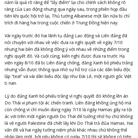
năm là quá rõ ràng để “lấy điểm” lại cho chính sách không rõ
ràng của Lao động nhưng qua ngày sau, trong phiên họp đầu
tiên khi quốc hội trở lại, Thủ tướng Albanese một lần nữa bị chỉ
trích đi hàng hai trong cuộc chiến ở Trung Đông hiện nay.
Vài ngày trước đó hai lãnh tụ đảng Lao động và Liên đảng đã
nói chuyện với nhau về việc đưa ra nghị quyết về ngày 7/10
nhưng hai bên đã không đồng ý với nhau về những điểm trong
nghị quyết đó. Và cuối cùng, kiến nghị được đưa ra trước Hạ
viện ngày 8/10 đã bị Liên đảng chống, đảng Xanh bỏ phiếu trắng
nhưng vẫn được thông qua nhờ sự hỗ trợ của các dân biểu độc
lập “teal” và vài dân biểu độc lập như Đài Lê, một người gốc Việt
tị nan.
Lý do đảng Xanh bỏ phiếu trắng vì nghị quyết đó không lên án
Do Thái vi phạm tội ác chiến tranh. Liên đảng không ủng hộ mà
còn chống vì chỉ muốn dùng ngày 7/10 là ngày Hamas gây ra tội
ác với trên một ngàn người Do Thái để tưởng nhớ họ chứ không
là về người Palestine đã chết lây khi Do Thái trả đũa Hamas. Hai
vấn đề và hai ngày tưởng niệm phải khác nhau chứ không thể
nhập làm một, bởi nếu không có ngày 7/10 thì sẽ không có trên