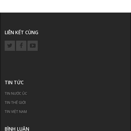
LIÊN KẾT CÙNG
TIN TỨC
TIN NƯỚC ÚC
TIN THẾ GIỚI
TIN VIỆT NAM
BÌNH LUẬN