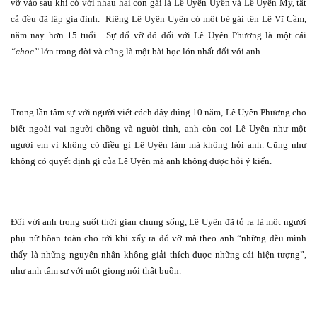
vỡ vào sau khi có với nhau hai con gái là Lê Uyên Uyên và Lê Uyên My, tất
cả đều đã lập gia đình.
Riêng Lê Uyên Uyên có một bé gái tên Lê Vĩ Cầm,
năm nay hơn 15 tuổi.
Sự đổ vỡ đó đối với Lê Uyên Phương là một cái
“choc”
lớn trong đời và cũng là một bài học lớn nhất đối với anh.
Trong lần tâm sự với người viết cách đây đúng 10 năm, Lê Uyên Phương cho
biết ngoài vai người chồng và người tình, anh còn coi Lê Uyên như một
người em vì không có điều gì Lê Uyên làm mà không hỏi anh. Cũng như
không có quyết định gì của Lê Uyên mà anh không được hỏi ý kiến.
Đối với anh trong suốt thời gian chung sống, Lê Uyên đã tỏ ra là một người
phụ nữ hòan toàn cho tới khi xẩy ra đổ vỡ mà theo anh “những đều mình
thấy là những nguyên nhân không giải thích được những cái hiện tượng”,
như anh tâm sự với một giọng nói thật buồn.