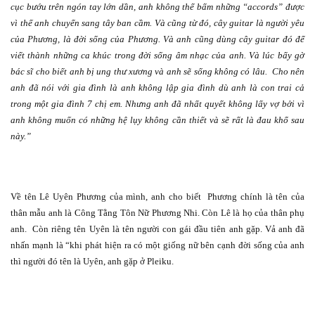
cục bướu trên ngón tay lớn dần, anh không thể bấm những “accords” được
vì thế anh chuyển sang tây ban cầm. Và cũng từ đó, cây guitar là người yêu
của Phương, là đời sống của Phương. Và anh cũng dùng cây guitar đó để
viết thành những ca khúc trong đời sống âm nhạc của anh. Và lúc bấy gờ
bác sĩ cho biết anh bị ung thư xương và anh sẽ sống không có lâu.
Cho nên
anh đã nói với gia đình là anh không lập gia đình dù anh là con trai cả
trong một gia đình 7 chị em. Nhưng anh đã nhất quyết không lấy vợ bởi vì
anh không muốn có những hệ lụy không cần thiết và sẽ rất là đau khổ sau
này.”
Về tên Lê Uyên Phương của mình, anh cho biết
Phương chính là tên của
thân mẫu anh là Công Tằng Tôn Nữ Phương Nhi. Còn Lê là họ của thân phụ
anh.
Còn riêng tên Uyên là tên người con gái đầu tiên anh gặp. Vả anh đã
nhấn mạnh là “khi phát hiện ra có một giống nữ bên cạnh đời sống của anh
thì người đó tên là Uyên, anh gặp ở Pleiku.