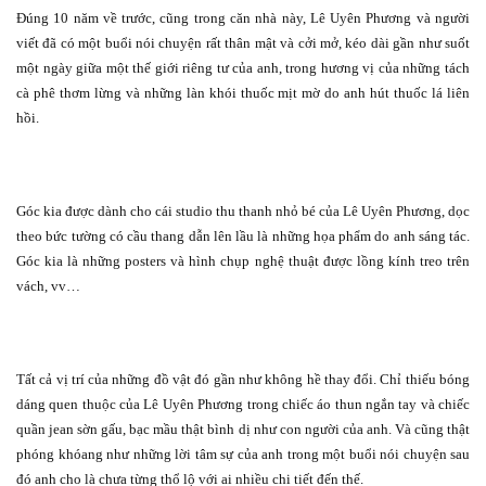
Đúng 10 năm về trước, cũng trong căn nhà này, Lê Uyên Phương và người
viết đã có một buổi nói chuyện rất thân mật và cởi mở, kéo dài gần như suốt
một ngày giữa một thế giới riêng tư của anh, trong hương vị của những tách
cà phê thơm lừng và những làn khói thuốc mịt mờ do anh hút thuốc lá liên
hồi.
Góc kia được dành cho cái studio thu thanh nhỏ bé của Lê Uyên Phương, dọc
theo bức tường có cầu thang dẫn lên lầu là những họa phẩm do anh sáng tác.
Góc kia là những posters và hình chụp nghệ thuật được lồng kính treo trên
vách, vv…
Tất cả vị trí của những đồ vật đó gần như không hề thay đổi. Chỉ thiếu bóng
dáng quen thuộc của Lê Uyên Phương trong chiếc áo thun ngắn tay và chiếc
quần jean sờn gấu, bạc mầu thật bình dị như con người của anh. Và cũng thật
phóng khóang như những lời tâm sự của anh trong một buổi nói chuyện sau
đó anh cho là chưa từng thổ lộ với ai nhiều chi tiết đến thế.