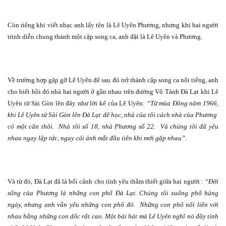
Còn riêng khi viết nhạc anh lấy tên là Lê Uyên Phương, nhưng khi hai người
trình diễn chung thành một cặp song ca, anh đặt là Lê Uyên và Phương.
Về trường hợp gặp gỡ Lê Uyên để sau đó trở thành cặp song ca nổi tiếng, anh
cho biết hồi đó nhà hai người ở gần nhau trên đường Võ Tánh Đà Lạt khi Lê
Uyên từ Sài Gòn lên đây như lời kể của Lê Uyên:
“T
ừ mùa Đông năm 1966,
khi Lê Uyên từ Sài Gòn lên Đà Lạt để học, nhà của tôi cách nhà của Phương
có một căn thôi.
Nhà tôi số 18, nhà Phương số 22.
Và chúng tôi đã yêu
nhau ngay lập tức, ngay cái ánh mắt đầu tiên khi mới gặp nhau”.
Và từ đó, Đà Lạt đã là bối cảnh cho tình yêu thắm thiết giữa hai người :
“Đời
sống của Phương là những con phố Đà Lạt. Chúng tôi xuống phố hàng
ngày, nhưng anh vẫn yêu những con phố đó.
Những con phố nối liền với
nhau bằng những con dốc rất cao. Một bài hát mà Lê Uyên nghĩ nó đầy tính