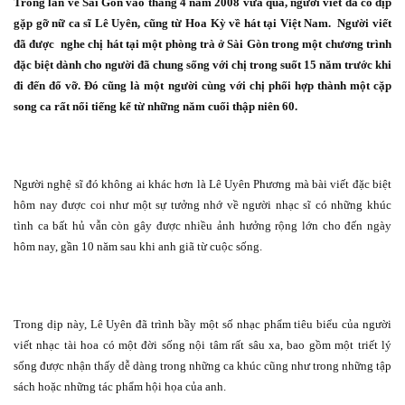
Trong lần về Sài Gòn vào tháng 4 năm 2008 vừa qua, người viết đã có dịp
gặp gỡ nữ ca sĩ Lê Uyên, cũng từ Hoa Kỳ về hát tại Việt Nam.
Người viết
đã được
nghe chị hát tại một phòng trà ở Sài Gòn trong một chương trình
đặc biệt dành cho người đã chung sống với chị trong suốt 15 năm trước khi
đi đến đổ vỡ.
Đó cũng là một người cùng với chị phối hợp thành một cặp
song ca rất nổi tiếng kể từ những năm cuối thập niên 60.
Người nghệ sĩ đó không ai khác hơn là Lê Uyên Phương mà bài viết đặc biệt
hôm nay được coi như một sự tưởng nhớ về người nhạc sĩ có những khúc
tình ca bất hủ vẫn còn gây được nhiều ảnh hưởng rộng lớn cho đến ngày
hôm nay, gần 10 năm sau khi anh giã từ cuộc sống.
Trong dịp này, Lê Uyên đã trình bầy một số nhạc phẩm tiêu biểu của người
viết nhạc tài hoa có một đời sống nội tâm rất sâu xa, bao gồm một triết lý
sống được nhận thấy dễ dàng trong những ca khúc cũng như trong những tập
sách hoặc những tác phẩm hội họa của anh.