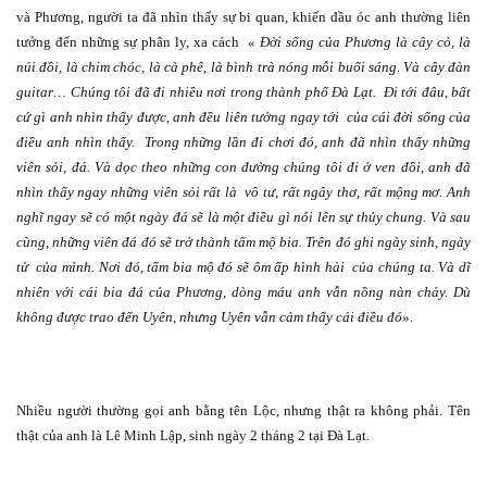
và Phương, người ta đã nhìn thấy sự bi quan, khiến đầu óc anh thường liên
tưởng đến những sự phân ly, xa cách
« Đời sống của Phương là cây cỏ, là
núi đồi, là chim chóc, là cà phê, là bình trà nóng mỗi buổi sáng. Và cây đàn
guitar… Chúng tôi đã đi nhiều nơi trong thành phố Đà Lạt.
Đi tới đâu, bất
cứ gì anh nhìn thấy được, anh đều liên tưởng ngay tới
của cái đời sống của
điều anh nhìn thấy.
Trong những lần đi chơi đó, anh đã nhìn thấy những
viên sỏi, đá. Và dọc theo những con đường chúng tôi đi ở ven đồi, anh đã
nhìn thấy ngay những viên sỏi rất là
vô tư, rất ngây thơ, rất mộng mơ. Anh
nghĩ ngay sẽ có một ngày đá sẽ là một điều gì nói lên sự thủy chung. Và sau
cùng, những viên đá đó sẽ trở thành tấm mộ bia. Trên đó ghi ngày sinh, ngày
tử
của mình. Nơi đó, tấm bia mộ đó sẽ ôm ấp hình hài
của chúng ta. Và dĩ
nhiên với cái bia đá của Phương, dòng máu anh vẫn nồng nàn chảy. Dù
không được trao đến Uyên, nhưng Uyên vẫn cảm thấy cái điều đó».
Nhiều người thường gọi anh bằng tên Lộc, nhưng thật ra không phải. Tên
thật của anh là Lê Minh Lập, sinh ngày 2 tháng 2 tại Đà Lạt.