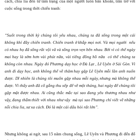
cách, chia lìa đến từ tâm trạng của một người luôn băn khoăn, trăn trở với
cuộc sống trong thời chiến tranh:
“Suốt trong thời kỳ chúng tôi yêu nhau, chúng ta đã sống trong một cái
không khí đầy chiến tranh. Chiến tranh ở khắp mọi nơi. Và mọi người
nếu
có nhau họ đã sống rất vội vã và sống trọn vẹn bên nhau. Bởi vì có thể ngày
mai hay là sớm hơn vài phút nữa, vài tiếng đồng hồ nữa
có thể chúng ta
không còn nhau. Ngày đó Phương dạy học ở Đà Lạt , Lê Uyên ở Sài Gòn. Vì
anh đi dạy học, anh không thể về thăm hay gặp Lê Uyên mỗi lần anh nuốn
được. Dĩ nhiên là chúng tôi muốn gặp nhau mỗi ngày, nhưng mà không thể
được. Vì thấy anh đã cố gắng thu xếp để về một tháng, hai ngày để chúng tôi
gặp mặt được nhau. Ai cũng thắc mắc tại sao đang yêu thương nhau như
vậy, đang thắm thiết với nhau như vậy
mà tại sao Phương chỉ viết về những
nỗi chia lìa, sư xa cách. Đó là một cái dấu hỏi rất lớn”.
Nhưng không ai ngờ, sau 15 năm chung sống, Lê Uyên và Phương đi đến đổ