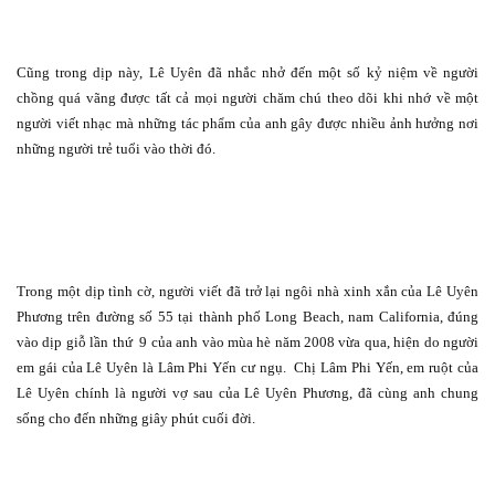
Cũng trong dịp này, Lê Uyên đã nhắc nhở đến một số kỷ niệm về người
chồng quá vãng được tất cả mọi người chăm chú theo dõi khi nhớ về một
người viết nhạc mà những tác phẩm của anh gây được nhiều ảnh hưởng nơi
những người trẻ tuổi vào thời đó.
Trong một dịp tình cờ, người viết đã trở lại ngôi nhà xinh xắn của Lê Uyên
Phương trên đường số 55 tại thành phố Long Beach, nam California, đúng
vào dịp giỗ lần thứ
9 của anh vào mùa hè năm 2008 vừa qua, hiện do người
em gái của Lê Uyên là Lâm Phi Yến cư ngụ.
Chị Lâm Phi Yến, em ruột của
Lê Uyên chính là người vợ sau của Lê Uyên Phương, đã cùng anh chung
sống cho đến những giây phút cuối đời.