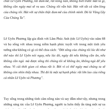
chất Lê Uyên Phương, rất đam mê, rất nồng nàn, không biết trước mắt là gì,
không cần ngày mai sẽ ra sao. Chúng tôi vẫn hát. Hát với tất cả tấm lòng
của chúng tôi. Hát với sự chân thật đam mê của chính mình. Đó là Vũng Lầy
Của Chúng Ta”.
Lê Uyên Phương lập gia đình với Lâm Phúc Anh (tức Lê Uyên) vào năm 68
và họ sống với nhau trong niềm hạnh phúc tuyệt với trong một tình yêu
tưởng như không có gì có thể chia cách:
“Đời sống của chúng tôi lúc đó như
thế nào thì Lê Uyên nói ngay, nếu lúc đó, ngày đó nếu không cần ăn, nếu
không cần ngủ
mà được sống thì chúng tôi sẽ không ăn, không ngủ để yêu
nhau. Vì cái thời gian có nhau rất ít. Bởi vì có thể ngày mai chúng ta sẽ
không còn nhìn thấy nhau. Thì đó là một sự hạnh phúc rất lớn lao của riêng
cá nhân Lê Uyên và Phương”.
Tuy sống trong những tình cảm nồng nàn và say đắm như vậy, nhưng trong
những sáng tác của Lê Uyên Phương, người ta luôn thấy ẩn tàng một sự xa