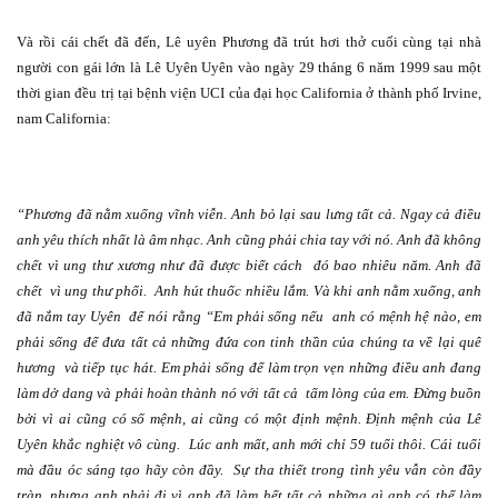
Và rồi cái chết đã đến, Lê uyên Phương đã trút hơi thở cuối cùng tại nhà
người con gái lớn là Lê Uyên Uyên vào ngày 29 tháng 6 năm 1999 sau một
thời gian đều trị tại bệnh viện UCI của đại học California ở thành phố Irvine,
nam California:
“Phương đã nằm xuống vĩnh viễn. Anh bỏ lại sau lưng tất cả. Ngay cả điều
anh yêu thích nhất là âm nhạc. Anh cũng phải chia tay với nó. Anh đã không
chết vì ung thư xương như đã được biết cách
đó bao nhiêu năm. Anh đã
chết
vì ung thư phổi.
Anh hút thuốc nhiều lắm. Và khi anh nằm xuống, anh
đã nắm tay Uyên
để nói rằng “Em phải sống nếu
anh có mệnh hệ nào, em
phải sống để đưa tất cả những đứa con tinh thần của chúng ta về lại quê
hương
và tiếp tục hát. Em phải sống để làm trọn vẹn những điều anh đang
làm dở dang và phải hoàn thành nó với tất cả
tấm lòng của em. Đừng buồn
bởi vì ai cũng có số mệnh, ai cũng có một định mệnh. Định mệnh của Lê
Uyên khắc nghiệt vô cùng.
Lúc anh mất, anh mới chỉ 59 tuổi thôi. Cái tuổi
mà đầu óc sáng tạo hãy còn đầy.
Sự tha thiết trong tình yêu vẫn còn đầy
tràn, nhưng anh phải đi vì anh đã làm hết tất cả những gì anh có thể làm