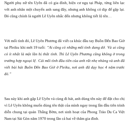
Người phụ nữ tên Uyên đã có gia đình, hiện cư ngụ tại Pháp, từng liên lạc
với anh nhân một chuyến anh sang đây, nhưng anh không có dịp để gặp lại.
Đó cũng chính là người Lê Uyên nhắc đến nhưng không tiết lộ tên…
Với mối tình đó, Lê Uyên Phương đã viết ca khúc đầu tay Buồn Đến Bao Giờ
tại Pleiku khi mới 19 tuổi:
“Ai cũng có những mối tình dang dở.
Và ai cũng
có ít nhất là một lần bị thất tình. Thì Lê Uyên Phương cũng không ở trong
trường hợp ngoại lệ.
Cái mối tình đầu tiên của anh rất nhẹ nhàng và anh đã
viết bài hát Buồn Đến Bao Giờ ở Pleiku, nơi anh đã dạy học 4 năm trước
đó.”
Sau này khi anh gặp Lê Uyên và cùng đi hát, anh dùng tên này để đặt cho chị
vì Lê Uyên không muốn dùng tên thật của mình ngay trong lần đầu tiên trình
diễn chung tại quán Thằng Bờm, nơi sinh hoạt của Phong Trào Du Ca Việt
Nam tại Sài Gòn năm 1970 trong lần cả hai về thăm gia đình.