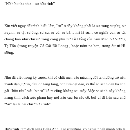
“Nữ hữu tửu như… sư hữu tình”
Xin viết ngay để tránh hiểu lầm, “sư” ở đây không phải là sư trong sư phụ, sư
huynh, sư tỷ, sư ông, sư cụ, sư cô, sư bà… mà là sư… có nghĩa con sư tử,
chẳng hạn như chữ sư trong công phu Sư Tử Hống của Kim Mao Sư Vương
Tạ Tốn (trong truyện Cô Gái Đồ Long) , hoặc nôm na hơn, trong Sư tử Hà
Đông.
Như đã viết trong kỳ trước, khi có chất men vào máu, người ta thường trở nên
mạnh dạn, tự tin, đầu óc lâng lâng, con tim dạt dào, vì thế so sánh đàn bà con
gái “hữu tửu” với “sư tử” kể ra cũng không sai mấy. Việc so sánh này không
mang tính cách xúc phạm hay nói xấu các bà các cô, bởi vì đi liền sau chữ
“Sư” lại là hai chữ “hữu tình”.
Hữu tình
, tạm dịch sang tiếng Anh là
fascinating
, có nghĩa nhấn mạnh hơn là