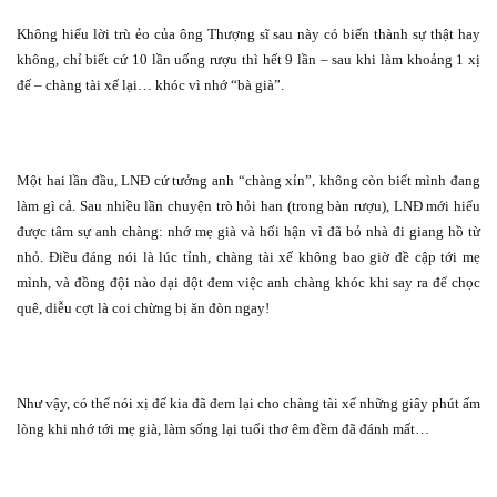
Không hiểu lời trù ẻo của ông Thượng sĩ sau này có biến thành sự thật hay
không, chỉ biết cứ 10 lần uống rượu thì hết 9 lần – sau khi làm khoảng 1 xị
đế – chàng tài xế lại… khóc vì nhớ “bà già”.
Một hai lần đầu, LNĐ cứ tưởng anh “chàng xỉn”, không còn biết mình đang
làm gì cả. Sau nhiều lần chuyện trò hỏi han (trong bàn rượu), LNĐ mới hiểu
được tâm sự anh chàng: nhớ mẹ già và hối hận vì đã bỏ nhà đi giang hồ từ
nhỏ. Điều đáng nói là lúc tỉnh, chàng tài xế không bao giờ đề cập tới mẹ
mình, và đồng đội nào dại dột đem việc anh chàng khóc khi say ra để chọc
quê, diễu cợt là coi chừng bị ăn đòn ngay!
Như vậy, có thể nói xị đế kia đã đem lại cho chàng tài xế những giây phút ấm
lòng khi nhớ tới mẹ già, làm sống lại tuổi thơ êm đềm đã đánh mất…