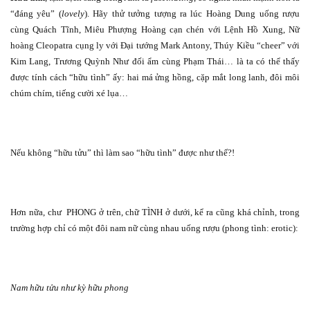
“đáng yêu” (
lovely
). Hãy thử tưởng tượng ra lúc Hoàng Dung uống rượu
cùng Quách Tĩnh, Miêu Phượng Hoàng cạn chén với Lệnh Hồ Xung, Nữ
hoàng Cleopatra cụng ly với Đại tướng Mark Antony, Thúy Kiều “cheer” với
Kim Lang, Trương Quỳnh Như đối ẩm cùng Phạm Thái… là ta có thể thấy
được tính cách “hữu tình” ấy: hai má ửng hồng, cặp mắt long lanh, đôi môi
chúm chím, tiếng cười xé lụa…
Nếu không “hữu tửu” thì làm sao “hữu tình” được như thế?!
Hơn nữa, chư
PHONG ở trên, chữ TÌNH ở dưới, kể ra cũng khá chỉnh, trong
trường hợp chỉ có một đôi nam nữ cùng nhau uống rượu (phong tình: erotic):
Nam hữu tửu như kỳ hữu phong