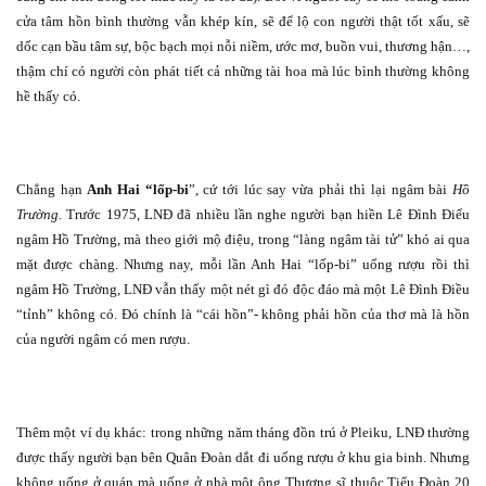
cửa tâm hồn bình thường vẫn khép kín, sẽ để lộ con người thật tốt xấu, sẽ
dốc cạn bầu tâm sự, bộc bạch mọi nỗi niềm, ước mơ, buồn vui, thương hận…,
thậm chí có người còn phát tiết cả những tài hoa mà lúc bình thường không
hề thấy có.
Chẳng hạn
Anh Hai “lốp-bi
”, cứ tới lúc say vừa phải thì lại ngâm bài
Hồ
Trường
. Trước 1975, LNĐ đã nhiều lần nghe người bạn hiền Lê Đình Điểu
ngâm Hồ Trường, mà theo giới mộ điệu, trong “làng ngâm tài tử” khó ai qua
mặt được chàng. Nhưng nay, mỗi lần Anh Hai “lốp-bi” uống rượu rồi thì
ngâm Hồ Trường, LNĐ vẫn thấy một nét gì đó độc đáo mà một Lê Đình Điều
“tỉnh” không có. Đó chính là “cái hồn”- không phải hồn của thơ mà là hồn
của người ngâm có men rượu.
Thêm một ví dụ khác: trong những năm tháng đồn trú ở Pleiku, LNĐ thường
được thấy người bạn bên Quân Đoàn dắt đi uống rượu ở khu gia binh. Nhưng
không uống ở quán mà uống ở nhà một ông Thượng sĩ thuộc Tiểu Đoàn 20