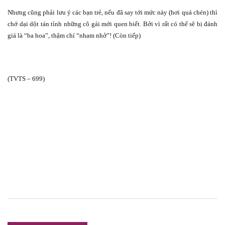
Nhưng cũng phải lưu ý các bạn trẻ, nếu đã say tới mức này (hơi quá chén) thì
chớ dại dột tán tỉnh những cô gái mới quen biết. Bởi vì rất có thể sẽ bị đánh
giá là “ba hoa”, thậm chí “nham nhở”! (Còn tiếp)
(TVTS – 699)