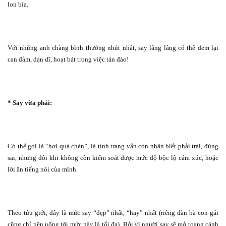
lon bia.
Với những anh chàng bình thường nhút nhát, say lâng lâng có thể đem lại
can đảm, dạn dĩ, hoạt bát trong việc tán đào!
* Say vừa phải:
Có thể gọi là “hơi quá chén”, là tình trạng vẫn còn nhận biết phải trái, đúng
sai, nhưng đôi khi không còn kiểm soát được mức độ bộc lộ cảm xúc, hoặc
lời ăn tiếng nói của mình.
Theo tửu giới, đây là mức say “đẹp” nhất, “hay” nhất (riêng đàn bà con gái
cũng chỉ nên uống tới mức này là tối đa). Bởi vì người say sẽ mở toang cánh