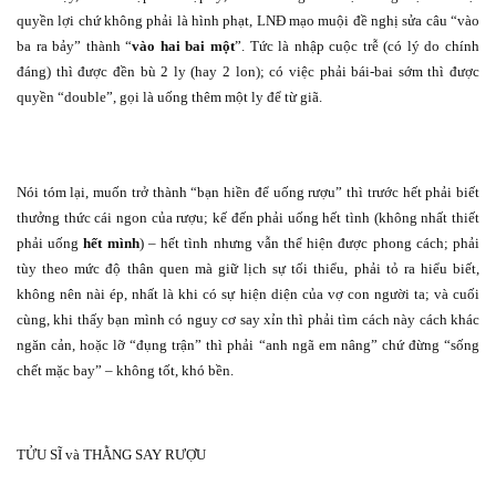
quyền lợi chứ không phải là hình phạt, LNĐ mạo muội đề nghị sửa câu “vào
ba ra bảy” thành “
vào hai bai một
”. Tức là nhập cuộc trễ (có lý do chính
đáng) thì được đền bù 2 ly (hay 2 lon); có việc phải bái-bai sớm thì được
quyền “double”, gọi là uống thêm một ly để từ giã.
Nói tóm lại, muốn trở thành “bạn hiền để uống rượu” thì trước hết phải biết
thưởng thức cái ngon của rượu; kế đến phải uống hết tình (không nhất thiết
phải uống
hết mình
) – hết tình nhưng vẫn thể hiện được phong cách; phải
tùy theo mức độ thân quen mà giữ lịch sự tối thiểu, phải tỏ ra hiểu biết,
không nên nài ép, nhất là khi có sự hiện diện của vợ con người ta; và cuối
cùng, khi thấy bạn mình có nguy cơ say xỉn thì phải tìm cách này cách khác
ngăn cản, hoặc lỡ “đụng trận” thì phải “anh ngã em nâng” chứ đừng “sống
chết mặc bay” – không tốt, khó bền.
TỬU SĨ và THẰNG SAY RƯỢU