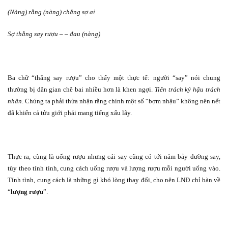
(Nàng) rằng (nàng) chẳng sợ ai
Sợ thằng say rượu – – đau (nàng)
Ba chữ “thằng say rượu” cho thấy một thực tế: người “say” nói chung
thường bị dân gian chê bai nhiều hơn là khen ngợi.
Tiên trách kỷ hậu trách
nhân
. Chúng ta phải thừa nhận rằng chính một số “bợm nhậu” không nên nết
đã khiến cả tửu giới phải mang tiếng xấu lây.
Thực ra, cùng là uống rượu nhưng cái say cũng có tới năm bảy đường say,
tùy theo tính tình, cung cách uống rượu và lượng rượu mỗi người uống vào.
Tính tình, cung cách là những gì khó lòng thay đổi, cho nên LNĐ chỉ bàn về
“
lượng rượu
”.