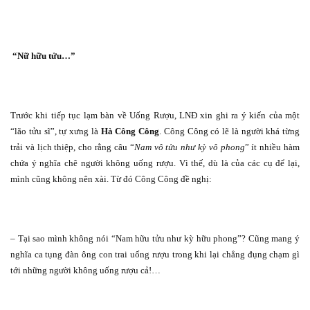
“Nữ hữu tửu…”
Trước khi tiếp tục lạm bàn về Uống Rượu, LNĐ xin ghi ra ý kiến của một
“lão tửu sĩ”, tự xưng là
Hà Công Công
. Công Công có lẽ là người khá từng
trải và lịch thiệp, cho rằng câu “
Nam vô tửu như kỳ vô phong
” ít nhiều hàm
chứa ý nghĩa chê người không uống rượu. Vì thế, dù là của các cụ để lại,
mình cũng không nên xài. Từ đó Công Công đề nghị:
– Tại sao mình không nói “Nam hữu tửu như kỳ hữu phong”? Cũng mang ý
nghĩa ca tụng đàn ông con trai uống rượu trong khi lại chẳng đụng chạm gì
tới những người không uống rượu cả!…