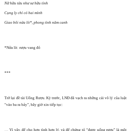
Nữ hữu tửu như sư hữu tình
Cụng ly chỉ có hai mình
Giao bôi nửa lít*, phong tình năm canh
*Nửa lít: rượu vang đỏ
***
Trở lại đề tài Uống Rượu. Kỳ trước, LNĐ đã vạch ra những cái vô lý của luật
“vào ba ra bảy”, bây giờ xin tiếp tục:
… Vì vậy, để cho hợp tình hợp lý, và để chứng tỏ “được uống rượu” là một