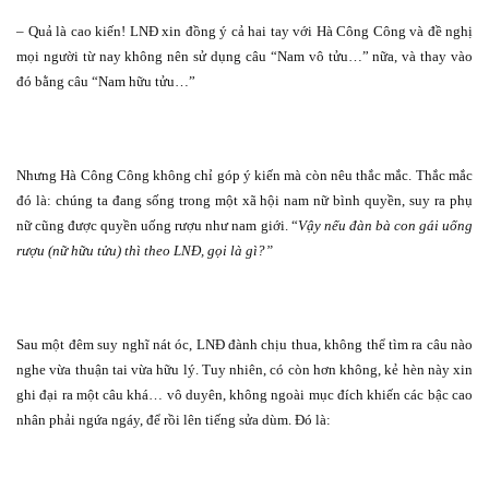
– Quả là cao kiến! LNĐ xin đồng ý cả hai tay với Hà Công Công và đề nghị
mọi người từ nay không nên sử dụng câu “Nam vô tửu…” nữa, và thay vào
đó bằng câu “Nam hữu tửu…”
Nhưng Hà Công Công không chỉ góp ý kiến mà còn nêu thắc mắc. Thắc mắc
đó là: chúng ta đang sống trong một xã hội nam nữ bình quyền, suy ra phụ
nữ cũng được quyền uống rượu như nam giới. “
Vậy nếu đàn bà con gái uống
rượu (nữ hữu tửu) thì theo LNĐ, gọi là gì?”
Sau một đêm suy nghĩ nát óc, LNĐ đành chịu thua, không thể tìm ra câu nào
nghe vừa thuận tai vừa hữu lý. Tuy nhiên, có còn hơn không, kẻ hèn này xin
ghi đại ra một câu khá… vô duyên, không ngoài mục đích khiến các bậc cao
nhân phải ngứa ngáy, để rồi lên tiếng sửa dùm. Đó là: