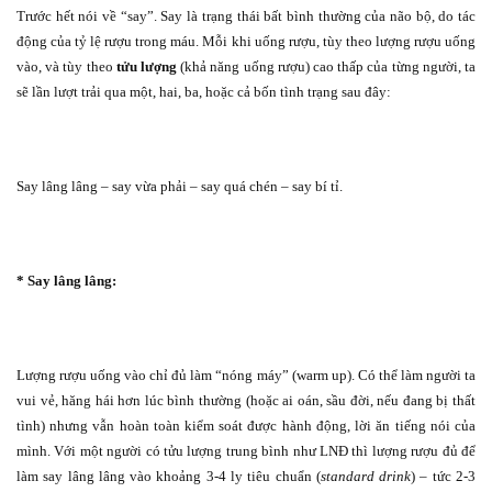
Trước hết nói về “say”. Say là trạng thái bất bình thường của não bộ, do tác
động của tỷ lệ rượu trong máu. Mỗi khi uống rượu, tùy theo lượng rượu uống
vào, và tùy theo
tửu lượng
(khả năng uống rượu) cao thấp của từng người, ta
sẽ lần lượt trải qua một, hai, ba, hoặc cả bốn tình trạng sau đây:
Say lâng lâng – say vừa phải – say quá chén – say bí tỉ.
* Say lâng lâng:
Lượng rượu uống vào chỉ đủ làm “nóng máy” (warm up). Có thể làm người ta
vui vẻ, hăng hái hơn lúc bình thường (hoặc ai oán, sầu đời, nếu đang bị thất
tình) nhưng vẫn hoàn toàn kiểm soát được hành động, lời ăn tiếng nói của
mình. Với một người có tửu lượng trung bình như LNĐ thì lượng rượu đủ để
làm say lâng lâng vào khoảng 3-4 ly tiêu chuẩn (
standard drink
) – tức 2-3