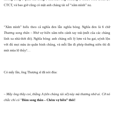
CTCT, và bao giờ cũng có mặt anh chàng tài xế “xâm mình” nọ.
“Xâm mình” hiểu theo cả nghĩa đen lẫn nghĩa bóng. Nghĩa đen là 6 chữ
Thương song thân – Nhớ vợ hiền
xâm trên cánh tay trái (mốt của các chàng
lính xa nhà thời đó). Nghĩa bóng: anh chàng nổi lỳ lợm và ba gai, uýnh lộn
với đủ mọi màu áo quân binh chủng, và mỗi lần đi phép thường niên thì đi
mút mùa lệ thủy!…
Có mấy lần, ông Thượng sĩ đã nói đùa:
–
Mấy ông thầy coi, thằng A (tên chàng tài xế) này mà thương nhớ ai. Cỡ nó
chắc chỉ có
“
Đâm song thân – Chém vợ hiền” thôi!