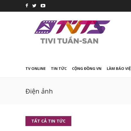
TV ONLINE
TIN TỨC
CỘNG ĐỒNG VN
LÀM BÁO VIỆ
Điện ảnh
TẤT CẢ TIN TỨC