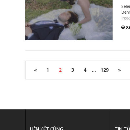
Sele
Benn
Inst
Xe
«
1
2
3
4
…
129
»
LIÊN KẾT CÙNG
TIN T