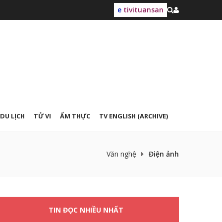
e
tivituansan
DU LỊCH
TỬ VI
ẨM THỰC
TV ENGLISH (ARCHIVE)
Văn nghệ
Điện ảnh
TIN ĐỌC NHIỀU NHẤT