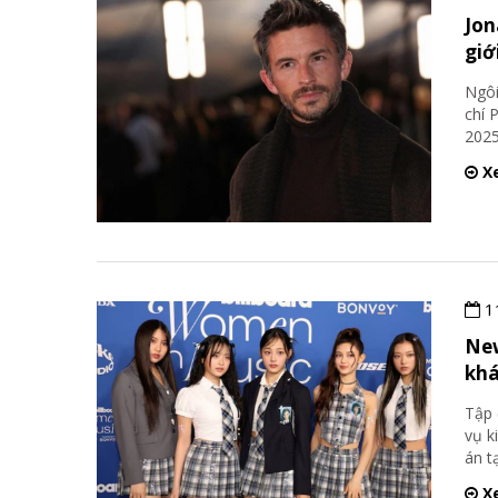
Jon
giớ
Ngôi
chí 
2025
Xe
1
New
khá
Tập 
vụ k
án t
Xe