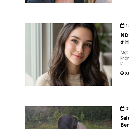
1
Nữ 
ở H
Một 
khôn
là
…
Xe
0
Sel
Ben