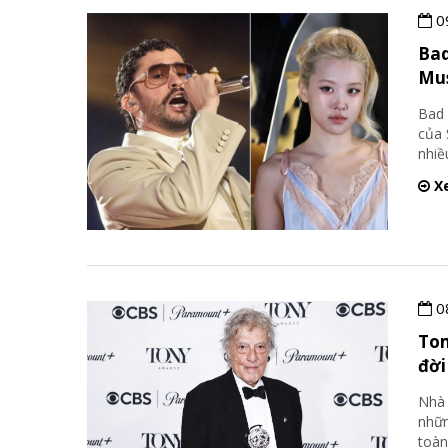
0
Bad
Mu
Bad 
của 
nhiề
Xe
0
Tom
đời
Nhà 
nhữn
toàn