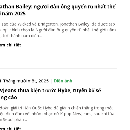
athan Bailey: người đàn ông quyến rũ nhất thế
i năm 2025
 sao của Wicked và Bridgerton, Jonathan Bailey, đã được tạp
People bình chọn là Người đàn ông quyến rũ nhất thế giới năm
, trở thành nam diễn
…
m chi tiết
1 Tháng mười một, 2025 |
Điện ảnh
Jeans thua kiện trước Hybe, tuyên bố sẽ
ng cáo
đoàn giải trí Hàn Quốc Hybe đã giành chiến thắng trong một
iện đình đám với nhóm nhạc nữ K-pop NewJeans, sau khi tòa
ại Seoul phán
…
m chi tiết