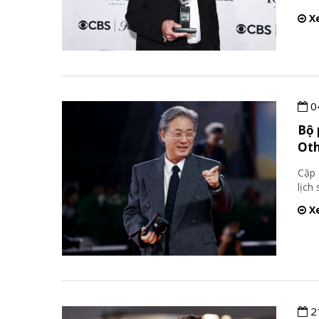
Xe
0
Bộ 
Oth
Cặp 
lịch
Xe
2