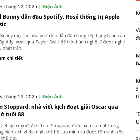
9 Tháng 12, 2025 |
Điện ảnh
K
 Bunny dẫn đầu Spotify, Rosé thống trị Apple
sic
V
Bunny một lần nữa vươn lên dẫn đầu bảng xếp hạng toàn cầu
đ
Spotify, vượt qua Taylor Swift để trở thành nghệ sĩ được nghe
u nhất trên
…
M
m chi tiết
b
K
3
t
8 Tháng 12, 2025 |
Điện ảnh
 Stoppard, nhà viết kịch đoạt giải Oscar qua
“
 ở tuổi 88
U
viết kịch người Anh Tom Stoppard, được xem là một trong
g biên kịch vĩ đại nhất thế hệ của mình và được tôn vinh trên
 thế giới
…
5