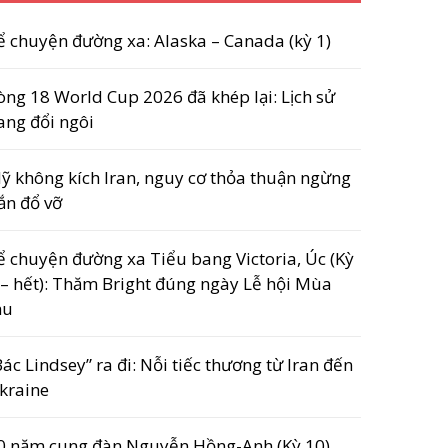
ể chuyện đường xa: Alaska – Canada (kỳ 1)
òng 18 World Cup 2026 đã khép lại: Lịch sử
ang đổi ngôi
ỹ không kích Iran, nguy cơ thỏa thuận ngừng
ắn đổ vỡ
ể chuyện đường xa Tiểu bang Victoria, Úc (Kỳ
 – hết): Thăm Bright đúng ngày Lễ hội Mùa
hu
Bác Lindsey” ra đi: Nỗi tiếc thương từ Iran đến
kraine
0 năm cung đàn Nguyễn Hồng-Anh (Kỳ 10)