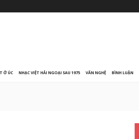
T Ở ÚC
NHẠC VIỆT HẢI NGOẠI SAU 1975
VĂN NGHỆ
BÌNH LUẬN