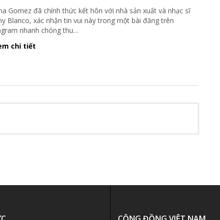
na Gomez đã chính thức kết hôn với nhà sản xuất và nhạc sĩ
y Blanco, xác nhận tin vui này trong một bài đăng trên
agram nhanh chóng thu
…
m chi tiết
ỨC
CỘNG ĐỒNG VIỆT NAM