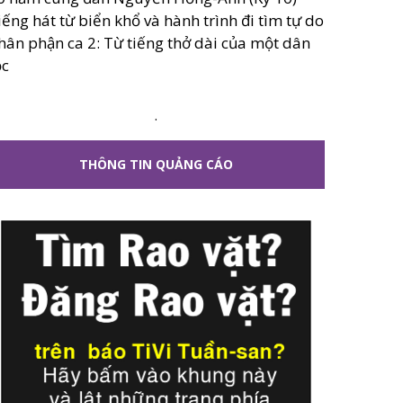
iếng hát từ biển khổ và hành trình đi tìm tự do
hân phận ca 2: Từ tiếng thở dài của một dân
ộc
.
THÔNG TIN QUẢNG CÁO