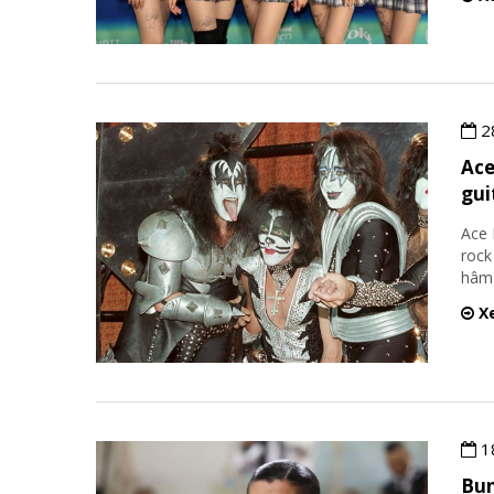
2
Ace
gui
Ace 
rock
hâm
Xe
1
Bun