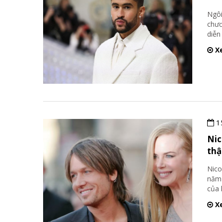
Ngôi
chươ
diễn
Xe
1
Nic
thậ
Nico
năm 
của 
Xe