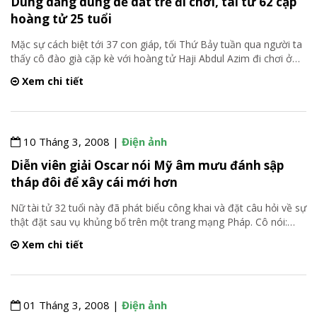
Dung dăng dung dẻ dắt trẻ đi chơi, tài tử 62 cặp
hoàng tử 25 tuổi
Mặc sự cách biệt tới 37 con giáp, tối Thứ Bảy tuần qua người ta
thấy cô đào già cặp kè với hoàng tử Haji Abdul Azim đi chơi ở
…
Xem chi tiết
10 Tháng 3, 2008 |
Điện ảnh
Diễn viên giải Oscar nói Mỹ âm mưu đánh sập
tháp đôi để xây cái mới hơn
Nữ tài tử 32 tuổi này đã phát biểu công khai và đặt câu hỏi về sự
thật đặt sau vụ khủng bố trên một trang mạng Pháp. Cô nói:
…
Xem chi tiết
01 Tháng 3, 2008 |
Điện ảnh