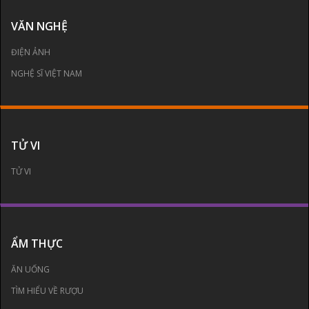
VĂN NGHỆ
ĐIỆN ẢNH
NGHỆ SĨ VIỆT NAM
TỬ VI
TỬ VI
ẨM THỰC
ĂN UỐNG
TÌM HIỂU VỀ RƯỢU