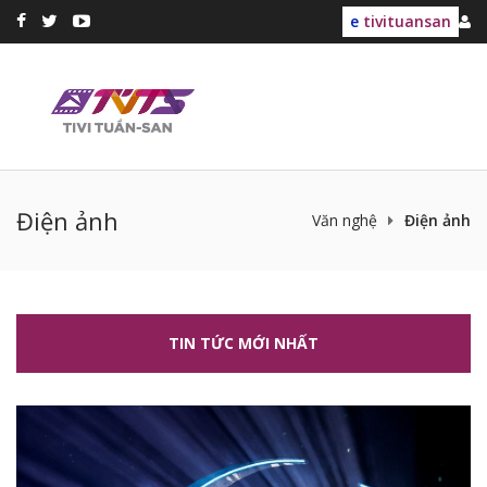
e
tivituansan
Điện ảnh
Văn nghệ
Điện ảnh
TIN TỨC MỚI NHẤT