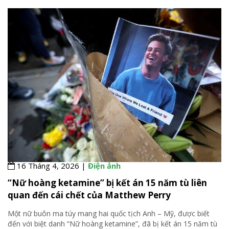
16 Tháng 4, 2026 |
Điện ảnh
“Nữ hoàng ketamine” bị kết án 15 năm tù liên
quan đến cái chết của Matthew Perry
Một nữ buôn ma túy mang hai quốc tịch Anh – Mỹ, được biết
đến với biệt danh “Nữ hoàng ketamine”, đã bị kết án 15 năm tù