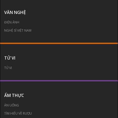
VĂN NGHỆ
ĐIỆN ẢNH
NGHỆ SĨ VIỆT NAM
TỬ VI
TỬ VI
ẨM THỰC
ĂN UỐNG
TÌM HIỂU VỀ RƯỢU