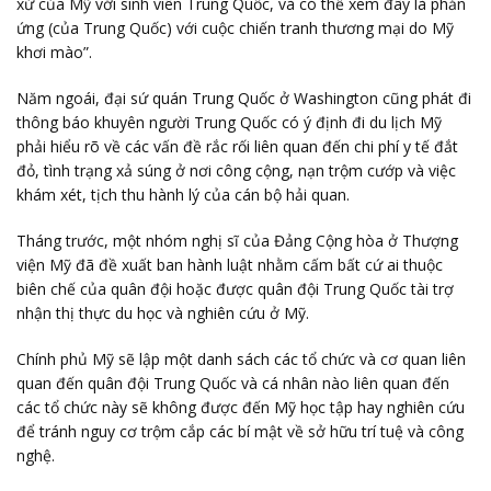
xử của Mỹ với sinh viên Trung Quốc, và có thể xem đây là phản
ứng (của Trung Quốc) với cuộc chiến tranh thương mại do Mỹ
khơi mào”.
Năm ngoái, đại sứ quán Trung Quốc ở Washington cũng phát đi
thông báo khuyên người Trung Quốc có ý định đi du lịch Mỹ
phải hiểu rõ về các vấn đề rắc rối liên quan đến chi phí y tế đắt
đỏ, tình trạng xả súng ở nơi công cộng, nạn trộm cướp và việc
khám xét, tịch thu hành lý của cán bộ hải quan.
Tháng trước, một nhóm nghị sĩ của Đảng Cộng hòa ở Thượng
viện Mỹ đã đề xuất ban hành luật nhằm cấm bất cứ ai thuộc
biên chế của quân đội hoặc được quân đội Trung Quốc tài trợ
nhận thị thực du học và nghiên cứu ở Mỹ.
Chính phủ Mỹ sẽ lập một danh sách các tổ chức và cơ quan liên
quan đến quân đội Trung Quốc và cá nhân nào liên quan đến
các tổ chức này sẽ không được đến Mỹ học tập hay nghiên cứu
để tránh nguy cơ trộm cắp các bí mật về sở hữu trí tuệ và công
nghệ.