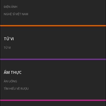
ĐIỆN ẢNH
NGHỆ SĨ VIỆT NAM
TỬ VI
TỬ VI
ẨM THỰC
ĂN UỐNG
TÌM HIỂU VỀ RƯỢU