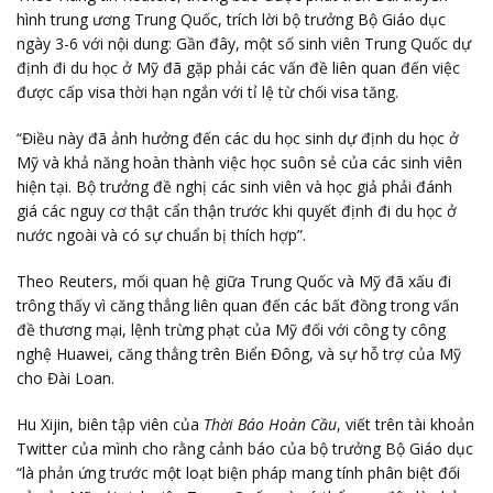
hình trung ương Trung Quốc, trích lời bộ trưởng Bộ Giáo dục
ngày 3-6 với nội dung: Gần đây, một số sinh viên Trung Quốc dự
định đi du học ở Mỹ đã gặp phải các vấn đề liên quan đến việc
được cấp visa thời hạn ngắn với tỉ lệ từ chối visa tăng.
“Điều này đã ảnh hưởng đến các du học sinh dự định du học ở
Mỹ và khả năng hoàn thành việc học suôn sẻ của các sinh viên
hiện tại. Bộ trưởng đề nghị các sinh viên và học giả phải đánh
giá các nguy cơ thật cẩn thận trước khi quyết định đi du học ở
nước ngoài và có sự chuẩn bị thích hợp”.
Theo Reuters, mối quan hệ giữa Trung Quốc và Mỹ đã xấu đi
trông thấy vì căng thẳng liên quan đến các bất đồng trong vấn
đề thương mại, lệnh trừng phạt của Mỹ đối với công ty công
nghệ Huawei, căng thẳng trên Biển Đông, và sự hỗ trợ của Mỹ
cho Đài Loan.
Hu Xijin, biên tập viên của
Thời Báo Hoàn Cầu
, viết trên tài khoản
Twitter của mình cho rằng cảnh báo của bộ trưởng Bộ Giáo dục
“là phản ứng trước một loạt biện pháp mang tính phân biệt đối