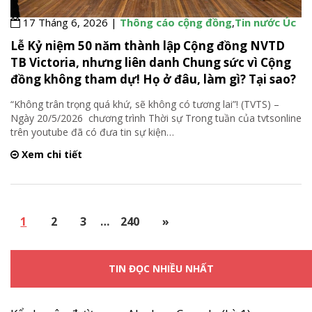
17 Tháng 6, 2026 |
Thông cáo cộng đồng
,
Tin nước Úc
Lễ Kỷ niệm 50 năm thành lập Cộng đồng NVTD
TB Victoria, nhưng liên danh Chung sức vì Cộng
đồng không tham dự! Họ ở đâu, làm gì? Tại sao?
“Không trân trọng quá khứ, sẽ không có tương lai”! (TVTS) –
Ngày 20/5/2026 chương trình Thời sự Trong tuần của tvtsonline
trên youtube đã có đưa tin sự kiện
…
Xem chi tiết
1
2
3
…
240
»
TIN ĐỌC NHIỀU NHẤT