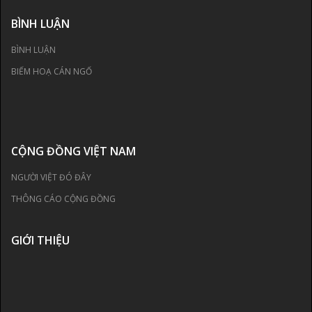
BÌNH LUẬN
BÌNH LUẬN
BIẾM HOẠ CÁN NGỐ
CỘNG ĐỒNG VIỆT NAM
NGƯỜI VIỆT ĐÓ ĐÂY
THÔNG CÁO CỘNG ĐỒNG
GIỚI THIỆU