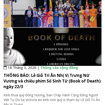
18 Tháng 3, 2026 |
Thông cáo cộng đồng
THÔNG BÁO: Lễ Giỗ Tri Ân Nhị Vị Trưng Nữ
Vương và chiếu phim Sổ Sinh Tử (Book of Death)
ngày 22/3
Kính thưa quý Đồng Hương, Ban Chấp Hành Cộng Đồng Người
Việt Tự Do tại Victoria xin kính mời quý vị tham dự Lễ Giỗ Tri Ân
Nhị Vị Trưng
…