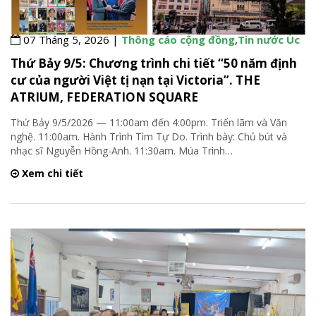
07 Tháng 5, 2026 |
Thông cáo cộng đồng
,
Tin nước Úc
Thứ Bảy 9/5: Chương trình chi tiết “50 năm định
cư của người Việt tị nạn tại Victoria”. THE
ATRIUM, FEDERATION SQUARE
Thứ Bảy 9/5/2026 — 11:00am đến 4:00pm. Triển lãm và Văn
nghệ. 11:00am. Hành Trình Tìm Tự Do. Trình bày: Chủ bút và
nhạc sĩ Nguyễn Hồng-Anh. 11:30am. Múa Trình
…
Xem chi tiết