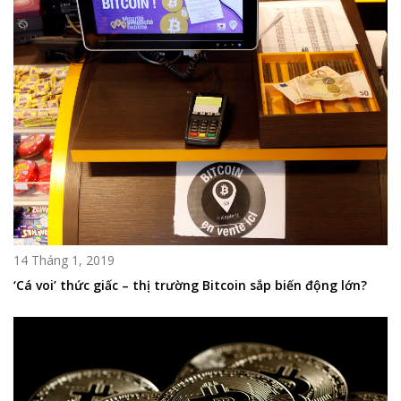
14 Tháng 1, 2019
‘Cá voi’ thức giấc – thị trường Bitcoin sắp biến động lớn?