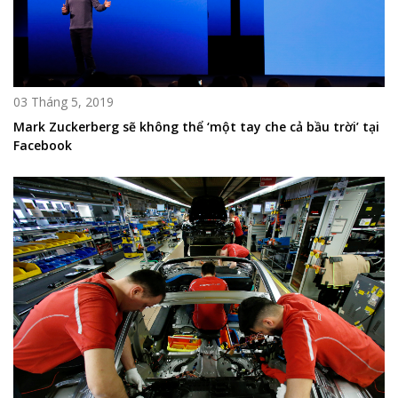
03 Tháng 5, 2019
Mark Zuckerberg sẽ không thể ‘một tay che cả bầu trời’ tại
Facebook