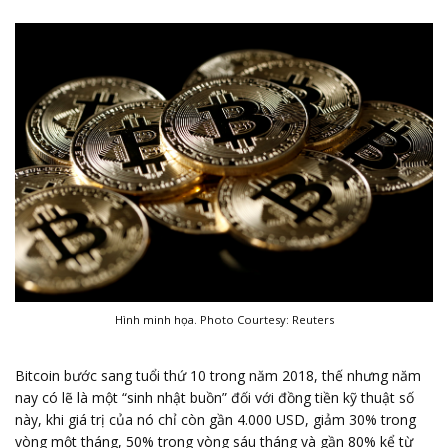
Hình minh họa. Photo Courtesy: Reuters
Bitcoin bước sang tuổi thứ 10 trong năm 2018, thế nhưng năm
nay có lẽ là một “sinh nhật buồn” đối với đồng tiền kỹ thuật số
này, khi giá trị của nó chỉ còn gần 4.000 USD, giảm 30% trong
vòng một tháng, 50% trong vòng sáu tháng và gần 80% kể từ