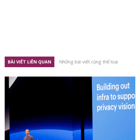
Những bài viết cùng thể loại
BÀI VIẾT LIÊN QUAN