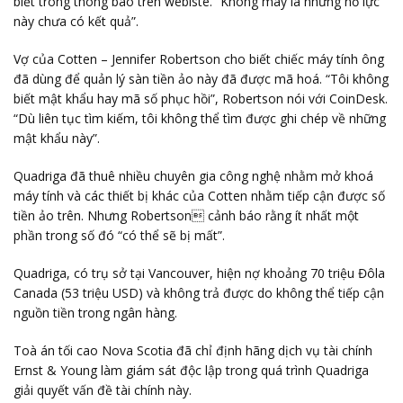
biết trong thông báo trên webiste. “Không may là những nỗ lực
này chưa có kết quả”.
Vợ của Cotten – Jennifer Robertson cho biết chiếc máy tính ông
đã dùng để quản lý sàn tiền ảo này đã được mã hoá. “Tôi không
biết mật khẩu hay mã số phục hồi”, Robertson nói với CoinDesk.
“Dù liên tục tìm kiếm, tôi không thể tìm được ghi chép về những
mật khẩu này”.
Quadriga đã thuê nhiều chuyên gia công nghệ nhằm mở khoá
máy tính và các thiết bị khác của Cotten nhằm tiếp cận được số
tiền ảo trên. Nhưng Robertson cảnh báo rằng ít nhất một
phần trong số đó “có thể sẽ bị mất”.
Quadriga, có trụ sở tại Vancouver, hiện nợ khoảng 70 triệu Đôla
Canada (53 triệu USD) và không trả được do không thể tiếp cận
nguồn tiền trong ngân hàng.
Toà án tối cao Nova Scotia đã chỉ định hãng dịch vụ tài chính
Ernst & Young làm giám sát độc lập trong quá trình Quadriga
giải quyết vấn đề tài chính này.