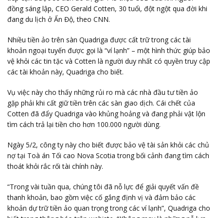
đồng sáng lập, CEO Gerald Cotten, 30 tuổi, đột ngột qua đời khi
đang du lịch ở Ấn Độ, theo CNN.
Nhiều tiền ảo trên sàn Quadriga được cất trữ trong các tài
khoản ngoại tuyến được gọi là “ví lạnh” – một hình thức giúp bảo
vệ khỏi các tin tặc và Cotten là người duy nhất có quyền truy cập
các tài khoản này, Quadriga cho biết.
Vụ việc này cho thấy những rủi ro mà các nhà đầu tư tiền ảo
gặp phải khi cất giữ tiền trên các sàn giao dịch. Cái chết của
Cotten đã đẩy Quadriga vào khủng hoảng và đang phải vật lộn
tìm cách trả lại tiền cho hơn 100.000 người dùng.
Ngày 5/2, công ty này cho biết được bảo vệ tài sản khỏi các chủ
nợ tại Toà án Tối cao Nova Scotia trong bối cảnh đang tìm cách
thoát khỏi rắc rối tài chính này.
“Trong vài tuần qua, chúng tôi đã nỗ lực để giải quyết vấn đề
thanh khoản, bao gồm việc cố gắng định vị và đảm bảo các
khoản dự trữ tiền ảo quan trọng trong các ví lạnh”, Quadriga cho