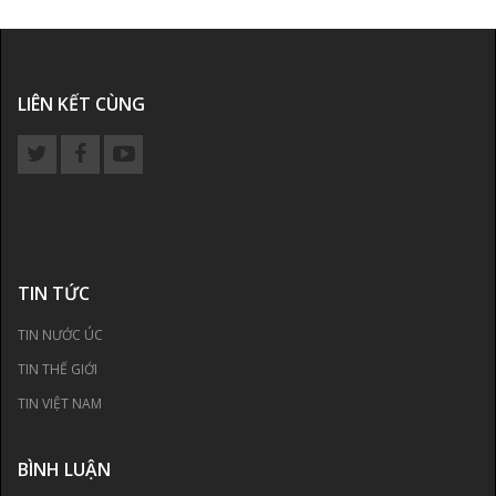
LIÊN KẾT CÙNG
TIN TỨC
TIN NƯỚC ÚC
TIN THẾ GIỚI
TIN VIỆT NAM
BÌNH LUẬN