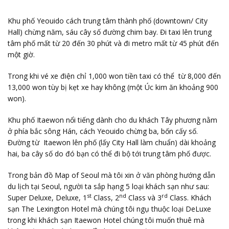
Khu phố Yeouido cách trung tâm thành phố (downtown/ City
Hall) chừng năm, sáu cây số đường chim bay. Đi taxi lên trung
tâm phố mất từ 20 đến 30 phút và đi metro mất từ 45 phút đến
một giờ.
Trong khi vé xe điện chỉ 1,000 won tiền taxi có thể từ 8,000 đến
13,000 won tùy bị kẹt xe hay không (một Úc kim ăn khoảng 900
won).
Khu phố Itaewon nổi tiếng dành cho du khách Tây phương nằm
ở phía bắc sông Hán, cách Yeouido chừng ba, bốn cấy số.
Đường từ Itaewon lên phố (lấy City Hall làm chuẩn) dài khoảng
hai, ba cây số do đó bạn có thể đi bộ tới trung tâm phố được.
Trong bản đồ Map of Seoul mà tôi xin ở văn phòng hướng dẫn
du lịch tại Seoul, người ta sắp hạng 5 loại khách sạn như sau:
st
nd
rd
Super Deluxe, Deluxe, 1
Class, 2
Class và 3
Class. Khách
sạn The Lexington Hotel mà chúng tôi ngụ thuộc loại DeLuxe
trong khi khách sạn Itaewon Hotel chúng tôi muốn thuê mà