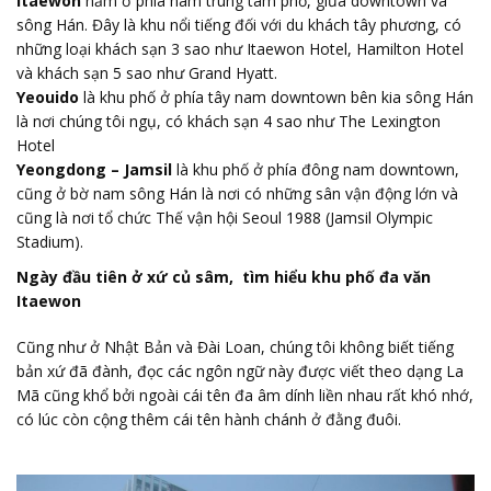
Itaewon
nằm ở phía nam trung tâm phố, giữa downtown và
sông Hán. Đây là khu nổi tiếng đối với du khách tây phương, có
những loại khách sạn 3 sao như Itaewon Hotel, Hamilton Hotel
và khách sạn 5 sao như Grand Hyatt.
Yeouido
là khu phố ở phía tây nam downtown bên kia sông Hán
là nơi chúng tôi ngụ, có khách sạn 4 sao như The Lexington
Hotel
Yeongdong – Jamsil
là khu phố ở phía đông nam downtown,
cũng ở bờ nam sông Hán là nơi có những sân vận động lớn và
cũng là nơi tổ chức Thế vận hội Seoul 1988 (Jamsil Olympic
Stadium).
Ngày đầu tiên ở xứ củ sâm, tìm hiểu khu phố đa văn
Itaewon
Cũng như ở Nhật Bản và Đài Loan, chúng tôi không biết tiếng
bản xứ đã đành, đọc các ngôn ngữ này được viết theo dạng La
Mã cũng khổ bởi ngoài cái tên đa âm dính liền nhau rất khó nhớ,
có lúc còn cộng thêm cái tên hành chánh ở đằng đuôi.