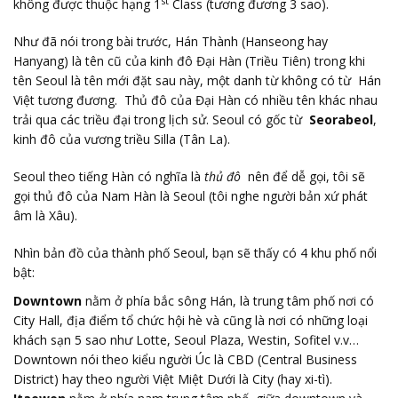
st
không được thuộc hạng 1
Class (tương đương 3 sao).
Như đã nói trong bài trước, Hán Thành (Hanseong hay
Hanyang) là tên cũ của kinh đô Đại Hàn (Triều Tiên) trong khi
tên Seoul là tên mới đặt sau này, một danh từ không có từ Hán
Việt tương đương. Thủ đô của Đại Hàn có nhiều tên khác nhau
trải qua các triều đại trong lịch sử. Seoul có gốc từ
Seorabeol
,
kinh đô của vương triều Silla (Tân La).
Seoul theo tiếng Hàn có nghĩa là
thủ đô
nên để dễ gọi, tôi sẽ
gọi thủ đô của Nam Hàn là Seoul (tôi nghe người bản xứ phát
âm là Xâu).
Nhìn bản đồ của thành phố Seoul, bạn sẽ thấy có 4 khu phố nổi
bật:
Downtown
nằm ở phía bắc sông Hán, là trung tâm phố nơi có
City Hall, địa điểm tổ chức hội hè và cũng là nơi có những loại
khách sạn 5 sao như Lotte, Seoul Plaza, Westin, Sofitel v.v…
Downtown nói theo kiểu người Úc là CBD (Central Business
District) hay theo người Việt Miệt Dưới là City (hay xi-tì).