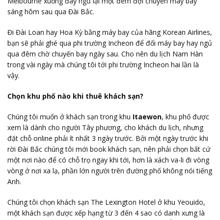
Melbourne xuống đây ngủ lại một đêm đợi chuyến máy bay
sáng hôm sau qua Đài Bắc.
Đi Đài Loan hay Hoa Kỳ bằng máy bay của hãng Korean Airlines,
bạn sẽ phải ghé qua phi trường Incheon để đổi máy bay hay ngủ
qua đêm chờ chuyến bay ngày sau. Cho nên du lịch Nam Hàn
trong vài ngày mà chúng tôi tới phi trường Incheon hai lần là
vậy.
Chọn khu phố nào khi thuê khách sạn?
Chúng tôi muốn ở khách sạn trong khu
Itaewon
, khu phố được
xem là dành cho người Tây phương, cho khách du lịch, nhưng
đặt chỗ online phải ít nhất 3 ngày trước. Bởi một ngày trước khi
rời Đài Bắc chúng tôi mới book khách sạn, nên phải chọn bất cứ
một nơi nào để có chỗ trọ ngay khi tới, hơn là xách va-li đi vòng
vòng ở nơi xa lạ, phần lớn người trên đường phố không nói tiếng
Anh.
Chúng tôi chọn khách sạn The Lexington Hotel ở khu Yeouido,
một khách sạn được xếp hạng từ 3 đến 4 sao có danh xưng là