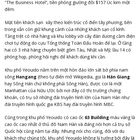
“The Business Hotel”, tiền phòng giường đôi $157 Úc kim một
đêm.
Mặt tiền khách sạn xây theo kiến trúc cổ điển tây phương, bên
trong vẫn còn giữ khung cảnh của những khách sạn cổ kính.
Tầng trệt có nhà hàng và khu lobby với cây đàn dương cầm điện
chơi tự động do cựu Tổng thống Toàn Đẩu Hoán để lại. Ở tầng
hai có 3 nhà hàng chuyên biệt gồm Tàu, Nhật và Mỹ; lầu 14 có
phòng họp, phòng hội nghị để khách dùng khi cần.
Khu phố Yeouido nằm trên một hòn đảo lớn sát bờ phía nam
sông
Hangang
(theo tự điển mở Wikipedia, gọi là
Hán Giang
hay Sông Hán chứ không phải Sông Hàn), được coi là một
Manhattan của Nữu Ước bởi nơi đây có thị trường chứng
khoán, có trụ sở những đài truyền hình lớn của Nam Hàn như
đài truyền hình quốc gia KBS hay đài truyền hình MBC.
Cũng trong khu phố Yeouido có cao ốc
63 Building
màu vàng là
cao ốc cao nhất ở thủ đô Nam Hàn và đáng nói hơn cả trụ sở
Quốc hội cũng nằm tại đây. Nhưng nói cho cùng, đối với du
khách như chúng tôi, khu phố Yeouido không lý tưởng bởi đây là