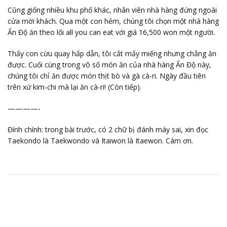
Cũng giống nhiều khu phố khác, nhân viên nhà hàng đứng ngoài
cửa mời khách. Qua một con hẻm, chúng tôi chọn một nhà hàng
Ấn Độ ăn theo lối all you can eat với giá 16,500 won một người.
Thấy con cừu quay hấp dẫn, tôi cắt mấy miếng nhưng chẳng ăn
được. Cuối cùng trong vô số món ăn của nhà hàng Ấn Độ này,
chúng tôi chỉ ăn được món thịt bò và gà cà-ri. Ngày đầu tiên
trên xứ kim-chi mà lại ăn cà-ri! (Còn tiếp).
————-
Đính chính: trong bài trước, có 2 chữ bị đánh máy sai, xin đọc
Taekondo là Taekwondo và Itaiwon là Itaewon. Cám ơn.