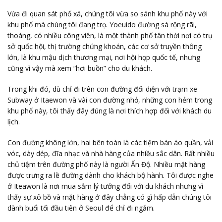
Vừa đi quan sát phố xá, chúng tôi vừa so sánh khu phố này với
khu phố mà chúng tôi đang trọ. Yoeuido đường sá rộng rãi,
thoáng, có nhiều công viên, là một thành phố tân thời nơi có trụ
sở quốc hội, thị trường chứng khoán, các cơ sở truyền thông
lớn, là khu mậu dịch thương mại, nơi hội họp quốc tế, nhưng
cũng vì vậy mà xem “hơi buồn” cho du khách.
Trong khi đó, dù chỉ đi trên con đường đối diện với trạm xe
Subway ở Itaewon và vài con đường nhỏ, những con hẻm trong
khu phố này, tôi thấy đây đúng là nơi thích hợp đối với khách du
lịch.
Con đường không lớn, hai bên toàn là các tiệm bán áo quần, vải
vóc, dày dép, đĩa nhạc và nhà hàng của nhiều sắc dân. Rất nhiều
chủ tiệm trên đường phố này là người Ấn Độ. Nhiều mặt hàng
được trưng ra lề đường dành cho khách bộ hành. Tôi được nghe
ở Iteawon là nơi mua sắm lý tưởng đối với du khách nhưng vì
thấy sự xô bồ và mặt hàng ở đây chẳng có gì hấp dẫn chúng tôi
dành buổi tối đầu tiên ở Seoul để chỉ đi ngắm.