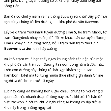
tâm phố. Dùng tuyến đường số 5, xe điện chạy dưới lòng đất
Sông Hán.
Bạn đã có chút ý niệm về hệ thống Subway rồi chứ? Bây giờ mời
bạn cùng chúng tôi lên đường qua khu phố đa văn Itaewon.
Lấy xe ở trạm Yeouinaru tuyến đường
Line 5
, bỏ trạm Mapo, tới
trạm Gongdeok nhảy xuống để đổi xe khác. Lấy xe tuyến đường
Line 6
chạy qua hướng đông, bỏ 3 trạm đến trạm thứ tư là
Itaewon station
thì nhảy xuống.
Ra khỏi trạm xe là bạn thấy ngay khung cảnh tấp nập của một
khu phố đa văn trên con đường Itaewon-dong nằm trước mặt.
Trên con đường này chúng tôi bắt gặp khách sạn 3 sao
Hamilton Hotel mà tôi từng muốn thuê nhưng ghi danh Online
người ta đòi book trước 3 ngày.
Lúc này cũng đã khoảng hơn 6 giờ chiều, chúng tôi vội vàng đi
quan sát thật nhanh đoạn đường này trước khi trời tối hẳn để
biết Itaewon là cái chi chi, vì nghĩ rằng sẽ không có dịp trở lại
khu này trong những ngày tới.