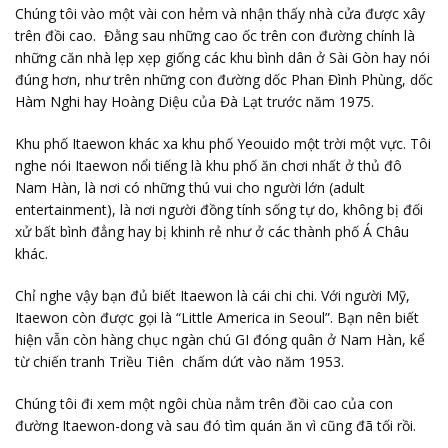
Chúng tôi vào một vài con hẻm và nhận thấy nhà cửa được xây
trên đồi cao. Đằng sau những cao ốc trên con đường chính là
những căn nhà lẹp xẹp giống các khu bình dân ở Sài Gòn hay nói
đúng hơn, như trên những con đường dốc Phan Đình Phùng, dốc
Hàm Nghi hay Hoàng Diệu của Đà Lạt trước năm 1975.
Khu phố Itaewon khác xa khu phố Yeouido một trời một vực. Tôi
nghe nói Itaewon nổi tiếng là khu phố ăn chơi nhất ở thủ đô
Nam Hàn, là nơi có những thú vui cho người lớn (adult
entertainment), là nơi người đồng tính sống tự do, không bị đối
xử bất bình đẳng hay bị khinh rẻ như ở các thành phố Á Châu
khác.
Chỉ nghe vậy bạn đủ biết Itaewon là cái chi chi. Với người Mỹ,
Itaewon còn được gọi là “Little America in Seoul”. Bạn nên biết
hiện vẫn còn hàng chục ngàn chú GI đóng quân ở Nam Hàn, kể
từ chiến tranh Triều Tiên chấm dứt vào năm 1953.
Chúng tôi đi xem một ngôi chùa nằm trên đồi cao của con
đường Itaewon-dong và sau đó tìm quán ăn vì cũng đã tối rồi.