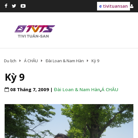
e
tivituansan
Du lịch
Á CHÂU
Đài Loan & Nam Hàn
Kỳ 9
Kỳ 9
08 Tháng 7, 2009 |
Đài Loan & Nam Hàn
,
Á CHÂU