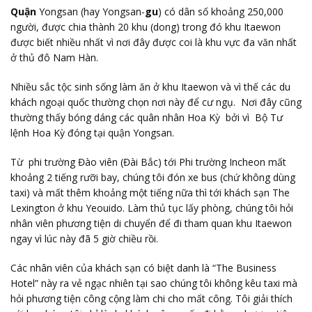
Quận
Yongsan (hay Yongsan-
gu
) có dân số khoảng 250,000
người, được chia thành 20 khu (dong) trong đó khu Itaewon
được biết nhiều nhất vì nơi đây được coi là khu vực đa văn nhất
ở thủ đô Nam Hàn.
Nhiều sắc tộc sinh sống làm ăn ở khu Itaewon và vì thế các du
khách ngoại quốc thường chọn nơi này để cư ngụ. Nơi đây cũng
thường thấy bóng dáng các quân nhân Hoa Kỳ bởi vì Bộ Tư
lệnh Hoa Kỳ đóng tại quận Yongsan.
Từ phi trường Đào viên (Đài Bắc) tới Phi trường Incheon mất
khoảng 2 tiếng rưỡi bay, chúng tôi đón xe bus (chứ không dùng
taxi) và mất thêm khoảng một tiếng nữa thì tới khách sạn The
Lexington ở khu Yeouido. Làm thủ tục lấy phòng, chúng tôi hỏi
nhân viên phương tiện di chuyển để đi tham quan khu Itaewon
ngay vì lúc này đã 5 giờ chiều rồi.
Các nhân viên của khách sạn có biệt danh là “The Business
Hotel” này ra vẻ ngạc nhiên tại sao chúng tôi không kêu taxi mà
hỏi phương tiện công cộng làm chi cho mất công. Tôi giải thích