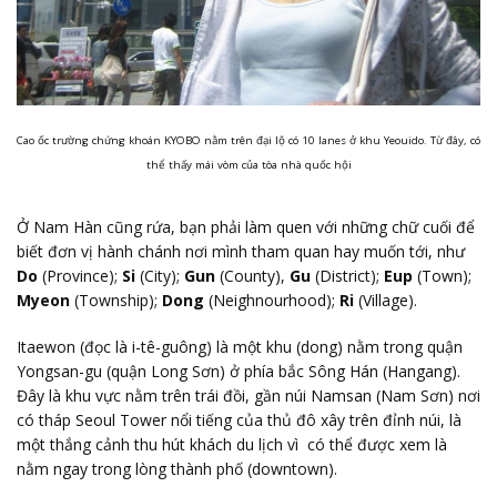
Cao ốc trường chứng khoán KYOBO nằm trên đại lộ có 10 lanes ở khu Yeouido. Từ đây, có
thể thấy mái vòm của tòa nhà quốc hội
Ở Nam Hàn cũng rứa, bạn phải làm quen với những chữ cuối để
biết đơn vị hành chánh nơi mình tham quan hay muốn tới, như
Do
(Province);
Si
(City);
Gun
(County),
Gu
(District);
Eup
(Town);
Myeon
(Township);
Dong
(Neighnourhood);
Ri
(Village).
Itaewon (đọc là i-tê-guông) là một khu (dong) nằm trong quận
Yongsan-gu (quận Long Sơn) ở phía bắc Sông Hán (Hangang).
Đây là khu vực nằm trên trái đồi, gần núi Namsan (Nam Sơn) nơi
có tháp Seoul Tower nổi tiếng của thủ đô xây trên đỉnh núi, là
một thắng cảnh thu hút khách du lịch vì có thể được xem là
nằm ngay trong lòng thành phố (downtown).