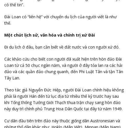
có thể tin”.
Đài Loan có “liên hệ” với chuyến du lịch của người viết là như
thế.
Một chút lịch sử, văn hóa và chính trị xứ Đài
Đi du lịch ở đâu, bạn cần biết về đất nước và con người xứ đó.
Các khảo cứu cho biết con người đã xuất hiện trên hòn đảo Đài
Loan từ cả 50 chục ngàn năm, và người ở đây tỏa lan ra các hải
đảo và các quần đảo chung quanh, đến Phi Luật Tân và tận Tân
Tây Lan.
Theo tác giả Nguyễn Đức Hiệp, người Đài Loan chính hiệu không
phải là người Hán đến từ lục địa từ nhiều thế kỷ trước hay sau
khi Tổng thống Tưởng Giới Thạch thua trận chạy sang hòn đảo
này duy trì chính phủ Trung Hoa Dân Quốc tại đây từ năm 1949.
Cư dân đầu tiên trên đảo này thuộc giống dân Austronesian và
những thổ dân khác như, Hoklo (Mân Việt), Minnan (Mân Nam)