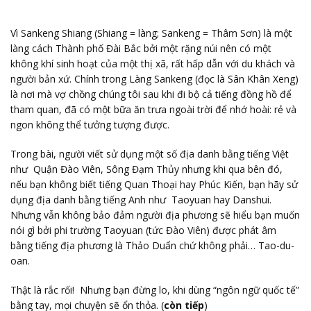
Vì Sankeng Shiang (Shiang = làng; Sankeng = Thâm Sơn) là một
làng cách Thành phố Đài Bắc bởi một rặng núi nên có một
không khí sinh hoạt của một thị xã, rất hấp dẫn với du khách và
người bản xứ. Chính trong Làng Sankeng (đọc là Sân Khân Xeng)
là nơi mà vợ chồng chúng tôi sau khi đi bộ cả tiếng đồng hồ để
tham quan, đã có một bữa ăn trưa ngoài trời để nhớ hoài: rẻ và
ngon không thể tưởng tượng được.
Trong bài, người viết sử dụng một số địa danh bằng tiếng Việt
như Quận Đào Viên, Sông Đạm Thủy nhưng khi qua bên đó,
nếu bạn không biết tiếng Quan Thoại hay Phúc Kiến, bạn hãy sử
dụng địa danh bằng tiếng Anh như Taoyuan hay Danshui.
Nhưng vẫn không bảo đảm người địa phương sẽ hiểu bạn muốn
nói gì bởi phi trường Taoyuan (tức Đào Viên) được phát âm
bằng tiếng địa phương là Thảo Duẩn chứ không phải… Tao-du-
oan.
Thật là rắc rối! Nhưng bạn đừng lo, khi dùng “ngôn ngữ quốc tế”
bằng tay, mọi chuyện sẽ ổn thỏa. (
còn tiếp
)