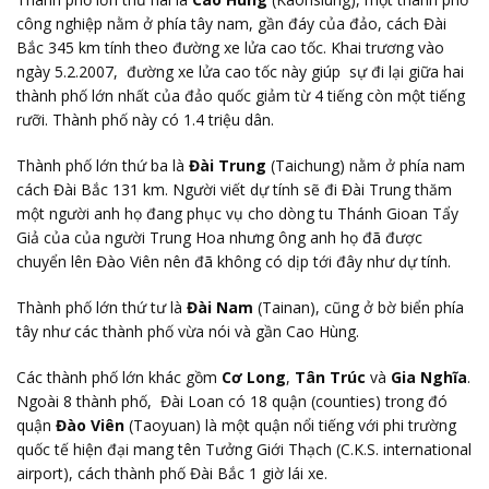
công nghiệp nằm ở phía tây nam, gần đáy của đảo, cách Đài
Bắc 345 km tính theo đường xe lửa cao tốc. Khai trương vào
ngày 5.2.2007, đường xe lửa cao tốc này giúp sự đi lại giữa hai
thành phố lớn nhất của đảo quốc giảm từ 4 tiếng còn một tiếng
rưỡi. Thành phố này có 1.4 triệu dân.
Thành phố lớn thứ ba là
Đài Trung
(Taichung) nằm ở phía nam
cách Đài Bắc 131 km. Người viết dự tính sẽ đi Đài Trung thăm
một người anh họ đang phục vụ cho dòng tu Thánh Gioan Tẩy
Giả của của người Trung Hoa nhưng ông anh họ đã được
chuyển lên Đào Viên nên đã không có dịp tới đây như dự tính.
Thành phố lớn thứ tư là
Đài Nam
(Tainan), cũng ở bờ biển phía
tây như các thành phố vừa nói và gần Cao Hùng.
Các thành phố lớn khác gồm
Cơ Long
,
Tân Trúc
và
Gia Nghĩa
.
Ngoài 8 thành phố, Đài Loan có 18 quận (counties) trong đó
quận
Đào Viên
(Taoyuan) là một quận nổi tiếng với phi trường
quốc tế hiện đại mang tên Tưởng Giới Thạch (C.K.S. international
airport), cách thành phố Đài Bắc 1 giờ lái xe.