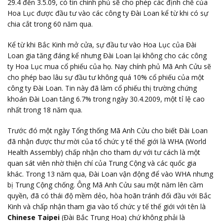
29.4 đến 3.5.09, có tin chính phủ sẽ cho phép các định chế của
Hoa Lục được đầu tư vào các công ty Đài Loan kể từ khi có sự
chia cắt trong 60 năm qua.
Kể từ khi Bắc Kinh mở cửa, sự đầu tư vào Hoa Lục của Đài
Loan gia tăng đáng kể nhưng Đài Loan lại không cho các công
ty Hoa Lục mua cổ phiếu của họ. Nay chính phủ Mã Anh Cửu sẽ
cho phép bao lâu sự đầu tư không quá 10% cổ phiếu của một
công ty Đài Loan. Tin này đã làm cổ phiếu thị trường chứng
khoán Đài Loan tăng 6.7% trong ngày 30.4.2009, một tỉ lệ cao
nhất trong 18 năm qua.
Trước đó một ngày Tổng thống Mã Anh Cửu cho biết Đài Loan
đã nhận được thư mời của tổ chức y tế thế giới là WHA (World
Health Assembly) chấp nhận cho tham dự với tư cách là một
quan sát viên nhờ thiện chí của Trung Cộng và các quốc gia
khác. Trong 13 năm qua, Đài Loan vận động để vào WHA nhưng
bị Trung Cộng chống. Ông Mã Anh Cửu sau một năm lên cầm
quyền, đã có thái độ mềm dẻo, hòa hoãn tránh đối đầu với Bắc
Kinh và chấp nhận tham gia vào tổ chức y tế thế giới với tên là
Chinese Taipei
(Đài Bắc Trung Hoa) chứ không phải là