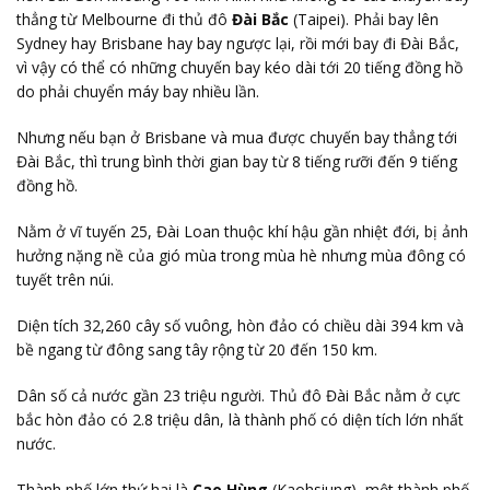
thẳng từ Melbourne đi thủ đô
Đài Bắc
(Taipei). Phải bay lên
Sydney hay Brisbane hay bay ngược lại, rồi mới bay đi Đài Bắc,
vì vậy có thể có những chuyến bay kéo dài tới 20 tiếng đồng hồ
do phải chuyển máy bay nhiều lần.
Nhưng nếu bạn ở Brisbane và mua được chuyến bay thẳng tới
Đài Bắc, thì trung bình thời gian bay từ 8 tiếng rưỡi đến 9 tiếng
đồng hồ.
Nằm ở vĩ tuyến 25, Đài Loan thuộc khí hậu gần nhiệt đới, bị ảnh
hưởng nặng nề của gió mùa trong mùa hè nhưng mùa đông có
tuyết trên núi.
Diện tích 32,260 cây số vuông, hòn đảo có chiều dài 394 km và
bề ngang từ đông sang tây rộng từ 20 đến 150 km.
Dân số cả nước gần 23 triệu người. Thủ đô Đài Bắc nằm ở cực
bắc hòn đảo có 2.8 triệu dân, là thành phố có diện tích lớn nhất
nước.
Thành phố lớn thứ hai là
Cao Hùng
(Kaohsiung), một thành phố