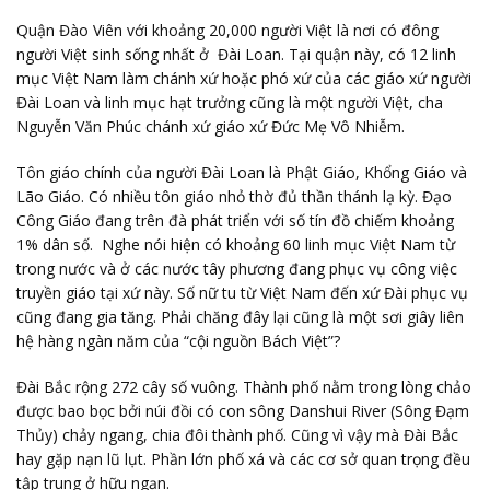
Quận Đào Viên với khoảng 20,000 người Việt là nơi có đông
người Việt sinh sống nhất ở Đài Loan. Tại quận này, có 12 linh
mục Việt Nam làm chánh xứ hoặc phó xứ của các giáo xứ người
Đài Loan và linh mục hạt trưởng cũng là một người Việt, cha
Nguyễn Văn Phúc chánh xứ giáo xứ Đức Mẹ Vô Nhiễm.
Tôn giáo chính của người Đài Loan là Phật Giáo, Khổng Giáo và
Lão Giáo. Có nhiều tôn giáo nhỏ thờ đủ thần thánh lạ kỳ. Đạo
Công Giáo đang trên đà phát triển với số tín đồ chiếm khoảng
1% dân số. Nghe nói hiện có khoảng 60 linh mục Việt Nam từ
trong nước và ở các nước tây phương đang phục vụ công việc
truyền giáo tại xứ này. Số nữ tu từ Việt Nam đến xứ Đài phục vụ
cũng đang gia tăng. Phải chăng đây lại cũng là một sơi giây liên
hệ hàng ngàn năm của “cội nguồn Bách Việt”?
Đài Bắc rộng 272 cây số vuông. Thành phố nằm trong lòng chảo
được bao bọc bởi núi đồi có con sông Danshui River (Sông Đạm
Thủy) chảy ngang, chia đôi thành phố. Cũng vì vậy mà Đài Bắc
hay gặp nạn lũ lụt. Phần lớn phố xá và các cơ sở quan trọng đều
tập trung ở hữu ngạn.