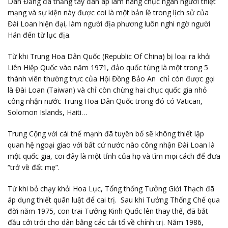
Dân Đảng đã thẳng tay đàn áp làm hàng chục ngàn người thiệt
mạng và sự kiện này được coi là một bản lề trong lịch sử của
Đài Loan hiện đại, làm người địa phương luôn nghi ngờ người
Hán đến từ lục địa.
Từ khi Trung Hoa Dân Quốc (Republic Of China) bị loại ra khỏi
Liên Hiệp Quốc vào năm 1971, đảo quốc từng là một trong 5
thành viên thường trực của Hội Đồng Bảo An chỉ còn được gọi
là Đài Loan (Taiwan) và chỉ còn chừng hai chục quốc gia nhỏ
công nhận nước Trung Hoa Dân Quốc trong đó có Vatican,
Solomon Islands, Haiti…
Trung Cộng với cái thế mạnh đã tuyên bố sẽ không thiết lập
quan hệ ngoại giao với bất cứ nước nào công nhận Đài Loan là
một quốc gia, coi đây là một tỉnh của họ và tìm mọi cách để đưa
“trở về đất mẹ”.
Từ khi bỏ chạy khỏi Hoa Lục, Tổng thống Tưởng Giới Thạch đã
áp dụng thiết quân luật để cai trị. Sau khi Tưởng Thống Chế qua
đời năm 1975, con trai Tưởng Kinh Quốc lên thay thế, đã bắt
đầu cởi trói cho dân bằng các cải tổ về chính trị. Năm 1986,