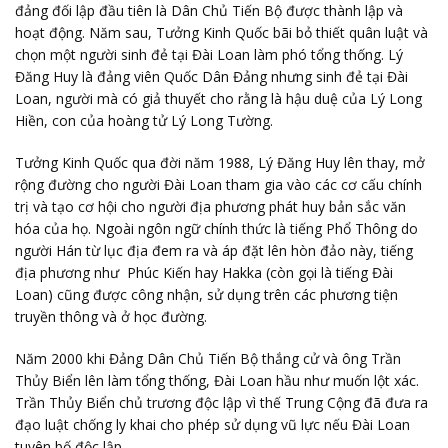
đảng đối lập đầu tiên là Dân Chủ Tiến Bộ được thành lập và
hoạt động. Năm sau, Tưởng Kinh Quốc bãi bỏ thiết quân luật và
chọn một người sinh đẻ tại Đài Loan làm phó tổng thống. Lý
Đăng Huy là đảng viên Quốc Dân Đảng nhưng sinh đẻ tại Đài
Loan, người mà có giả thuyết cho rằng là hậu duệ của Lý Long
Hiền, con của hoàng tử Lý Long Tường.
Tưởng Kinh Quốc qua đời năm 1988, Lý Đăng Huy lên thay, mở
rộng đường cho người Đài Loan tham gia vào các cơ cấu chính
trị và tạo cơ hội cho người địa phương phát huy bản sắc văn
hóa của họ. Ngoài ngôn ngữ chính thức là tiếng Phổ Thông do
người Hán từ lục địa đem ra và áp đặt lên hòn đảo này, tiếng
địa phương như Phúc Kiến hay Hakka (còn gọi là tiếng Đài
Loan) cũng được công nhận, sử dụng trên các phương tiện
truyền thông và ở học đường.
Năm 2000 khi Đảng Dân Chủ Tiến Bộ thắng cử và ông Trần
Thủy Biển lên làm tổng thống, Đài Loan hầu như muốn lột xác.
Trần Thủy Biển chủ trương độc lập vì thế Trung Cộng đã đưa ra
đạo luật chống ly khai cho phép sử dụng vũ lực nếu Đài Loan
tuyên bố độc lập.