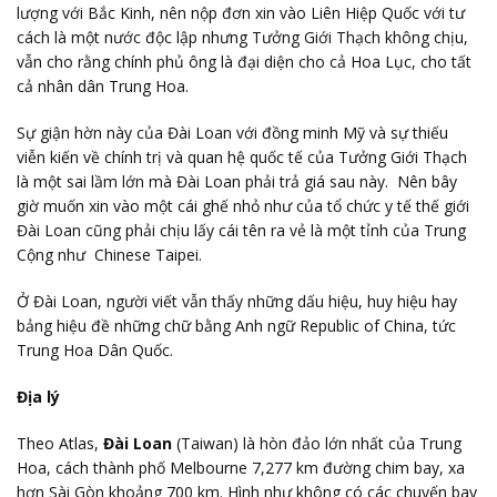
lượng với Bắc Kinh, nên nộp đơn xin vào Liên Hiệp Quốc với tư
cách là một nước độc lập nhưng Tưởng Giới Thạch không chịu,
vẫn cho rằng chính phủ ông là đại diện cho cả Hoa Lục, cho tất
cả nhân dân Trung Hoa.
Sự giận hờn này của Đài Loan với đồng minh Mỹ và sự thiếu
viễn kiến về chính trị và quan hệ quốc tế của Tưởng Giới Thạch
là một sai lầm lớn mà Đài Loan phải trả giá sau này. Nên bây
giờ muốn xin vào một cái ghế nhỏ như của tổ chức y tế thế giới
Đài Loan cũng phải chịu lấy cái tên ra vẻ là một tỉnh của Trung
Cộng như Chinese Taipei.
Ở Đài Loan, người viết vẫn thấy những dấu hiệu, huy hiệu hay
bảng hiệu đề những chữ bằng Anh ngữ Republic of China, tức
Trung Hoa Dân Quốc.
Địa lý
Theo Atlas,
Đài Loan
(Taiwan) là hòn đảo lớn nhất của Trung
Hoa, cách thành phố Melbourne 7,277 km đường chim bay, xa
hơn Sài Gòn khoảng 700 km. Hình như không có các chuyến bay