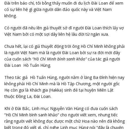
Đài trên báo chí, tôi bỗng thấy muốn đi du lịch Đài Loan để xem
có sự liên hệ gì giữa người dân đảo quốc này và Việt Nam
không.
Có người đã nêu lên giả thuyết sở dĩ người Đài Loan thích lấy vợ
Việt Nam bởi có một sợi dây liên hệ lâu đời từ ngàn xưa.
Chưa hết, lại có giả thuyết động trời ông Hồ Chí Minh không phải
là người Việt Nam mà là người Đài Loan bởi sự ra đời mới đây
của cuốn sách
“Hồ Chí Minh bình sanh khảo”
của tác giả người
Đài Loan Hồ Tuấn Hùng.
Theo tác giả Hồ Tuấn Hùng, người nằm ở lăng Ba Đình hiện nay
không phải Hồ Chí Minh mà là Hồ Tập Chương, một người gốc
Hẹ còn gọi là Khách gia (Hakka) sinh đẻ tại huyện Miên Lật
thuộc Đồng La, Đài Loan.
Khi ở Đài Bắc, Linh mục Nguyễn Văn Hùng có đưa cuốn sách
“Hồ Chí Minh bình sanh khảo” cho người viết xem, nhưng tiếc
rằng người viết không đọc được một chữ Hoa nào nên đã không
biết trong đó viết gì, chỉ nghe Linh mục Hùng nói “đây là chuyện