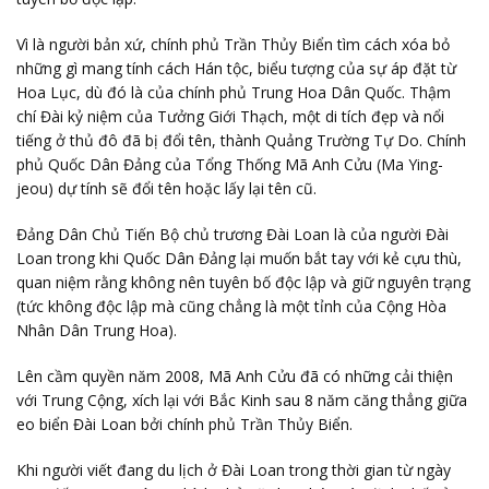
Vì là người bản xứ, chính phủ Trần Thủy Biển tìm cách xóa bỏ
những gì mang tính cách Hán tộc, biểu tượng của sự áp đặt từ
Hoa Lục, dù đó là của chính phủ Trung Hoa Dân Quốc. Thậm
chí Đài kỷ niệm của Tưởng Giới Thạch, một di tích đẹp và nổi
tiếng ở thủ đô đã bị đổi tên, thành Quảng Trường Tự Do. Chính
phủ Quốc Dân Đảng của Tổng Thống Mã Anh Cửu (Ma Ying-
jeou) dự tính sẽ đổi tên hoặc lấy lại tên cũ.
Đảng Dân Chủ Tiến Bộ chủ trương Đài Loan là của người Đài
Loan trong khi Quốc Dân Đảng lại muốn bắt tay với kẻ cựu thù,
quan niệm rằng không nên tuyên bố độc lập và giữ nguyên trạng
(tức không độc lập mà cũng chẳng là một tỉnh của Cộng Hòa
Nhân Dân Trung Hoa).
Lên cầm quyền năm 2008, Mã Anh Cửu đã có những cải thiện
với Trung Cộng, xích lại với Bắc Kinh sau 8 năm căng thẳng giữa
eo biển Đài Loan bởi chính phủ Trần Thủy Biển.
Khi người viết đang du lịch ở Đài Loan trong thời gian từ ngày