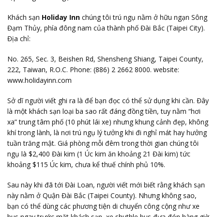
Khách sạn
Holiday Inn
chúng tôi trú ngụ nằm ở hữu ngạn Sông
Đạm Thủy, phía đông nam của thành phố Đài Bắc (Taipei City).
Địa chỉ:
No. 265, Sec. 3, Beishen Rd, Shensheng Shiang, Taipei County,
222, Taiwan, R.O.C. Phone: (886) 2 2662 8000. website:
www.holidayinn.com
Sở dĩ người viết ghi ra là để bạn đọc có thể sử dụng khi cần. Đây
là một khách sạn loại ba sao rất đáng đồng tiền, tuy nằm “hơi
xa” trung tâm phố (10 phút lái xe) nhưng khung cảnh đẹp, không
khí trong lành, là nơi trú ngụ lý tưởng khi đi nghỉ mát hay hưởng
tuần trăng mật. Giá phòng mỗi đêm trong thời gian chúng tôi
ngụ là $2,400 Đài kim (1 Úc kim ăn khoảng 21 Đài kim) tức
khoảng $115 Úc kim, chưa kể thuế chính phủ 10%.
Sau này khi đã tới Đài Loan, người viết mới biết rằng khách sạn
này nằm ở Quận Đài Bắc (Taipei County). Nhưng không sao,
bạn có thể dùng các phương tiện di chuyển công cộng như xe
bus ngay trước mặt khách sạn, xe shuthle bus đưa đón hàng giờ