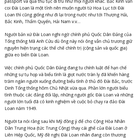
passport và qua thủ tục di trú như mọi người khác. Bắc Kinh vẫn
coi Đài Loan là một tỉnh nên muốn người từ Hoa Lục tới Đài
Loan thì cũng giống như đi lại trong nước như tới Thượng Hải,
Bắc Kinh, Thẩm Quyến, Hải Nam v.v…
Người bản xứ Đài Loan nghi ngờ chính phủ Quốc Dân Đảng của
Tổng thống Mã Anh Cửu dù ông này nói ông vẫn chủ trương giữ
nguyên hiện trạng các thể chế chính trị (cộng sản và quốc gia)
giữa eo biển Đài Loan.
Việc chính phủ Quốc Dân Đảng đang tu chính luật để hạn chế
những sự tụ họp và biểu tình là giọt nước tràn ly đã khiến hàng
trăm ngàn người xuống đường biểu tình ở thủ đô Đài Bắc, trước
Dinh Tổng thống hôm Chủ Nhật vừa qua. Phần lớn người biểu
tình thuộc các đảng đối lập, những người gốc Đài Loan và những
người lớn tuổi đã có kinh nghiệm về cuộc bỏ chạy ra đảo Đài
Loan năm 1949.
Người ta nói rằng sau khi Mỹ đồng ý để cho Cộng Hòa Nhân
Dân Trung Hoa (tức Trung Cộng) thay cái ghế của Đài Loan ở
Liên Hiệp Quốc, Mỹ đề nghị Đài Loan nhân đang còn thương