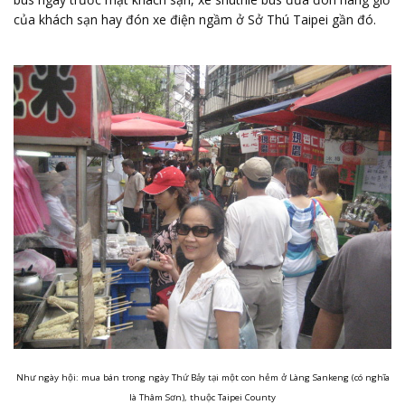
của khách sạn hay đón xe điện ngầm ở Sở Thú Taipei gần đó.
Như ngày hội: mua bán trong ngày Thứ Bảy tại một con hẻm ở Làng Sankeng (có nghĩa
là Thâm Sơn), thuộc Taipei County