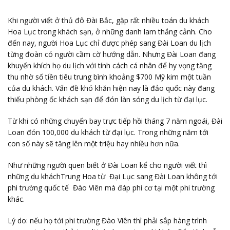
Khi người viết ở thủ đô Đài Bắc, gặp rất nhiều toán du khách
Hoa Lục trong khách sạn, ở những danh lam thắng cảnh. Cho
đến nay, người Hoa Lục chỉ được phép sang Đài Loan du lịch
từng đoàn có người cầm cờ hướng dẫn. Nhưng Đài Loan đang
khuyến khích họ du lịch với tính cách cá nhân để hy vọng tăng
thu nhờ số tiền tiêu trung bình khoảng $700 Mỹ kim một tuần
của du khách. Vấn đề khó khăn hiện nay là đảo quốc này đang
thiếu phòng ốc khách sạn để đón làn sóng du lịch từ đại lục.
Từ khi có những chuyến bay trực tiếp hồi tháng 7 năm ngoái, Đài
Loan đón 100,000 du khách từ đại lục. Trong những năm tới
con số này sẽ tăng lên một triệu hay nhiều hơn nữa.
Như những người quen biết ở Đài Loan kể cho người viết thì
những du kháchTrung Hoa từ Đại Lục sang Đài Loan không tới
phi trường quốc tế Đào Viên mà đáp phi cơ tại một phi trường
khác.
Lý do: nếu họ tới phi trường Đào Viên thì phải sắp hàng trình