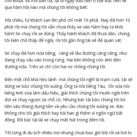
chỗ khuất và trời ban tối, lại là ngày đầu tiên ở Đài Bắc nên xe
qua hầm hồi nào mà chúng tôi không biết.
Hồi chiều, từ khách sạn lên phố chỉ mất 10 phút. Nay đã hơn 10
phút rồi mà chúng tôi vẫn chưa thấy xe vào hầm hay ra khỏi
hầm! Xe chạy rồi xe dừng. Thấy hành khách đã thưa dần, chúng
tôi kiến chỗ thấp để ngồi, rồi tới gần ông tài xế để quan sát.
Xe chạy đã hơn nửa tiếng, càng về lâu đường càng vắng, như
đang chạy sâu vào trong rừng. Hai bên không còn ánh đèn
đường nữa. Trên xe chỉ còn hai vợ chồng chúng tôi.
Đến một chỗ khá hẻo lánh mà chúng tôi nghĩ là trạm cuối, tài xế
dừng xe bảo chúng tôi xuống. Ông ta nói tiếng Tàu, tôi vừa nói
tiếng Anh vừa làm dấu hiệu, giải thích chúng tôi muốn ngồi trên
đợi xe chạy ngược lại chỗ cũ. Nhưng bác tài bảo chúng tôi bỏ
tiền vào thùng đựng tiền và yêu cầu chúng tôi xuống xe. Bác
không cho tôi giải thích hay hỏi han gì thêm vì ngôn ngữ bất
đồng. Rồi bác tài lái xe chạy mất hút trong đêm tối.
Tôi từng đi du lịch nhiều nơi nhưng chưa bao giờ bối rối và hơi lo