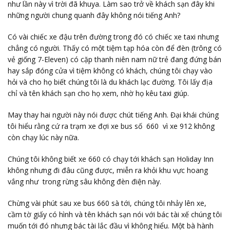
như lần này vì trời đã khuya. Làm sao trở về khách sạn đây khi
những người chung quanh đây không nói tiếng Anh?
Có vài chiếc xe đậu trên đường trong đó có chiếc xe taxi nhưng
chẳng có người. Thấy có một tiệm tạp hóa còn để đèn (trông có
vẻ giống 7-Eleven) có cặp thanh niên nam nữ trẻ đang đứng bán
hay sắp đóng cửa vì tiệm không có khách, chúng tôi chạy vào
hỏi và cho họ biết chúng tôi là du khách lạc đường. Tôi lấy địa
chỉ và tên khách sạn cho họ xem, nhờ họ kêu taxi giúp.
May thay hai người này nói được chút tiếng Anh. Đại khái chúng
tôi hiểu rằng cứ ra trạm xe đợi xe bus số 660 vì xe 912 không
còn chạy lúc này nữa.
Chúng tôi không biết xe 660 có chạy tới khách sạn Holiday Inn
không nhưng đi đâu cũng được, miễn ra khỏi khu vực hoang
vắng như trong rừng sâu không đèn điện này.
Chừng vài phút sau xe bus 660 sà tới, chúng tôi nhảy lên xe,
cầm tờ giấy có hình và tên khách sạn nói với bác tài xế chúng tôi
muốn tới đó nhưng bác tài lắc đầu vì không hiểu. Một bà hành