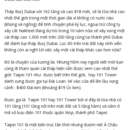
Tháp Burj Dubai với 162 tầng và cao 818 mét, sẽ là tòa nhà cao
nhất thế giới trong một thời gian dài vì không có nước nào
(khùng và ngông) để tính chuyện phá kỷ lục, ngoại trừ công ty
xây cất Nakheel đang dự trù trong 10 năm nữa sẽ xây xong một
cái tháp cao 1,000 mét trên 200 tầng cũng tại thành phố Dubai
để đánh bại tháp Burj Dubai. Lúc đó trên trái đất này vĩnh viễn
không còn ai nghĩ tới việc xây một cái tháp khác cao hơn nữa?
Đó là chuyện của tương lai. Nhưng hôm nay người viết mời bạn
cùng đi tham quan cái tháp hiện vẫn được xem cao nhất thế
giới: Taipei 101 như được biết trên thế giới, hay 101 Tower
danh xưng được gọi tại Đài Loan. Vé vào cửa để lên lầu vọng
cảnh : $400 Đài kim (khoảng $19 Úc kim).
Được gọi là Taipei 101 hay 101 Tower bởi vì đây là tòa nhà có
101 tầng (101 tầng nổi trên mặt đất và 5 tầng hầm) và nằm ở
mã số bưu điện 101 thuộc quận Xinyi, thành phố Taipei.
Taipei 101 là một kiến trúc tân thời nhưng đượm nét Á Châu