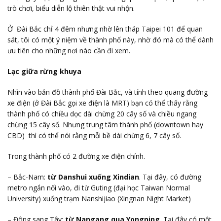
trò chơi, biểu diễn lộ thiên thật vui nhộn.
Ở Đài Bắc chỉ 4 đêm nhưng nhờ lên tháp Taipei 101 để quan
sát, tôi có một ý niệm về thành phố này, nhờ đó mà có thể dành
ưu tiên cho những nơi nào cần đi xem.
Lạc giữa rừng khuya
Nhìn vào bản đồ thành phố Đài Bắc, và tính theo quãng đường
xe điện (ở Đài Bắc gọi xe điện là MRT) bạn có thể thấy rằng
thành phố có chiều dọc dài chừng 20 cây số và chiều ngang
chừng 15 cây số. Nhưng trung tâm thành phố (downtown hay
CBD) thì có thể nói rằng mỗi bề dài chừng 6, 7 cây số.
Trong thành phố có 2 đường xe điện chính.
– Bắc-Nam:
từ Danshui xuống Xindian
. Tại đây, có đường
metro ngắn nối vào, đi từ Guting (đại học Taiwan Normal
University) xuống trạm Nanshijiao (Xingnan Night Market)
– Đông sang Tây:
từ Nangang qua Yongning
. Tại đây có một