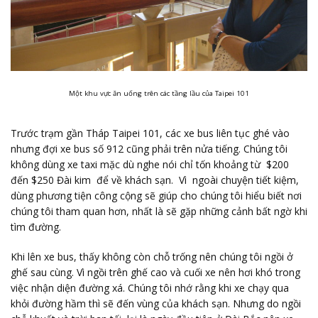
Một khu vực ăn uống trên các tầng lầu của Taipei 101
Trước trạm gần Tháp Taipei 101, các xe bus liên tục ghé vào
nhưng đợi xe bus số 912 cũng phải trên nửa tiếng. Chúng tôi
không dùng xe taxi mặc dù nghe nói chỉ tốn khoảng từ $200
đến $250 Đài kim để về khách sạn. Vì ngoài chuyện tiết kiệm,
dùng phương tiện công cộng sẽ giúp cho chúng tôi hiểu biết nơi
chúng tôi tham quan hơn, nhất là sẽ gặp những cảnh bất ngờ khi
tìm đường.
Khi lên xe bus, thấy không còn chỗ trống nên chúng tôi ngồi ở
ghế sau cùng. Vì ngồi trên ghế cao và cuối xe nên hơi khó trong
việc nhận diện đường xá. Chúng tôi nhớ rằng khi xe chạy qua
khỏi đường hầm thì sẽ đến vùng của khách sạn. Nhưng do ngồi