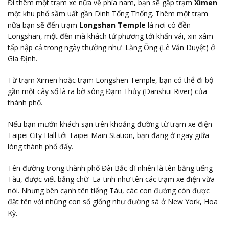
Đi thêm một trạm xe nữa về phía nam, bạn sẽ gặp trạm
Ximen
một khu phố sầm uất gần Dinh Tổng Thống. Thêm một trạm
nữa bạn sẽ đến trạm
Longshan Temple
là nơi có đền
Longshan, một đền mà khách tứ phương tới khấn vái, xin xâm
tấp nập cả trong ngày thường như Lăng Ông (Lê Văn Duyệt) ở
Gia Định.
Từ trạm Ximen hoặc trạm Longshen Temple, bạn có thể đi bộ
gần một cây số là ra bờ sông Đạm Thủy (Danshui River) của
thành phố.
Nếu bạn mướn khách sạn trên khoảng đường từ trạm xe điện
Taipei City Hall tới Taipei Main Station, bạn đang ở ngay giữa
lòng thành phố đấy.
Tên đường trong thành phố Đài Bắc dĩ nhiên là tên bằng tiếng
Tàu, được viết bằng chữ La-tinh như tên các trạm xe điện vừa
nói. Nhưng bên cạnh tên tiếng Tàu, các con đường còn được
đặt tên với những con số giống như đường sá ở New York, Hoa
Kỳ.