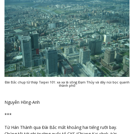
Đài Bắc chụp từ tháp Taipei 101: xa xa là sông Đạm Thủy và dãy núi bọc quanh
thành phố
Nguyễn Hồng-Anh
***
Từ Hán Thành qua Đài Bắc mất khoảng hai tiếng rưỡi bay.
Chúng tôi tới phi trường quốc tế CKS (Chiang Kai-shek, tức