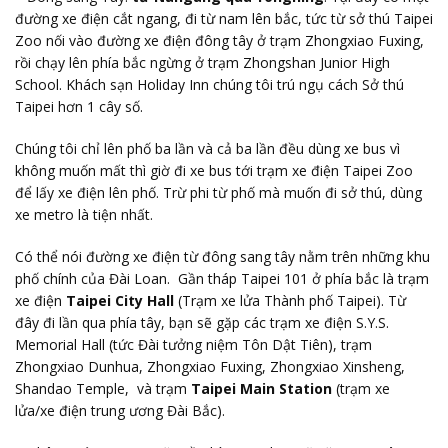
đường xe điện cắt ngang, đi từ nam lên bắc, tức từ sở thú Taipei
Zoo nối vào đường xe điện đông tây ở trạm Zhongxiao Fuxing,
rồi chạy lên phía bắc ngừng ở trạm Zhongshan Junior High
School. Khách sạn Holiday Inn chúng tôi trú ngụ cách Sở thú
Taipei hơn 1 cây số.
Chúng tôi chỉ lên phố ba lần và cả ba lần đều dùng xe bus vì
không muốn mất thì giờ đi xe bus tới trạm xe điện Taipei Zoo
để lấy xe điện lên phố. Trừ phi từ phố mà muốn đi sở thú, dùng
xe metro là tiện nhất.
Có thể nói đường xe điện từ đông sang tây nằm trên những khu
phố chính của Đài Loan. Gần tháp Taipei 101 ở phía bắc là trạm
xe điện
Taipei City Hall
(Trạm xe lửa Thành phố Taipei). Từ
đây đi lần qua phía tây, bạn sẽ gặp các trạm xe điện S.Y.S.
Memorial Hall (tức Đài tưởng niệm Tôn Dật Tiên), trạm
Zhongxiao Dunhua, Zhongxiao Fuxing, Zhongxiao Xinsheng,
Shandao Temple, và trạm
Taipei Main Station
(trạm xe
lửa/xe điện trung ương Đài Bắc).