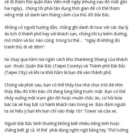
sẽ đi thăm thú quận Đào Viên một ngày (nhưng sau đó mất gần
hai ngày), chúng tôi phải tận dụng thời gian để có thể thăm
viếng một số danh lam thắng cảnh của thủ đô Đài Bắc.
Không có người hướng dẫn, chẳng ghi danh đi tour với các đại lý
du lịch ở thành phố hay với khách sạn, chúng tôi tự kiếm đường,
mò mẫm và lúc nào cũng trong tư thế… “ngày đi không đủ
tranh thủ đi về đêm”.
Xe chạy qua hầm núi ngăn cách khu Shankeng Shiang của khách
sạn thuộc Quận Đài Bắc (Taipei County) và Thành phố Đài Bắc
(Taipei City) và khi ra khỏi hầm là bạn đã vào thành phố.
Chừng vài phút sau, bạn có thể thấy tòa nhà chọc trời đã nhìn
thấy đâu đó trên báo chí đang lừng lững trước mặt. Bạn có thể
nhảy xuống một trạm gần đó hoặc muốn chắc ăn, cứ hỏi bừa
bác tài xế hay bất cứ hành khách nào trong xe. Bảo đảm người
ta sẽ hiểu ý bạn khi bạn chỉ vào tháp 101 Tower và cửa xe.
Người Đài Bắc bình thường không biết nhiều tiếng Anh hoặc
chẳng biết gì cả. Vì thế phải dùng ngôn ngữ bằng tay. Thử tưởng