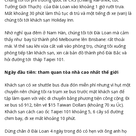
Tưởng Giới Thạch) của Đài Loan vào khoảng 1 giờ rưỡi trưa.
Mất khoảng 30 phút làm thủ tục di trú và một tiếng đi xe (van) là
chúng tôi tới khách sạn Holiday Inn.
Nhờ nghỉ qua đêm ở Nam Hàn, chúng tôi tới Đài Loan mà cảm
thấy như bay từ thành phố Melbourne lên Brisbane: rất thoải
mái. Vì thế sau khi vừa cất vali vào phòng trọ, chúng tôi xuống
phòng tiếp tân khách sạn, xin cái bản đồ thành phố Đài Bắc và
hỏi đường tới tháp Taipei 101.
Ngày đầu tiên: tham quan tòa nhà cao nhất thế giới
Khách sạn có xe shuttle bus đưa đón miễn phí nhưng vì hụt một
chuyến nên chúng tôi ra trạm xe bus trước mặt khách sạn để
tập làm quen với việc di chuyển bằng phương tiện công cộng. Đi
xe bus số 912, tiền vé $15 Taiwan Dollars (khoảng 70 xu Úc).
Khách sạn cách cao ốc Taipei 101 khoảng 5, 6 cây số đường
chim bay, đi xe mất khoảng 10 phút.
Dừng chân ở Đài Loan 4 ngày trong đó có hẹn với ông anh họ