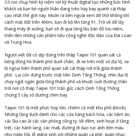
Có nơi chụp hình kỷ niệm với kỹ thuật digital tạo những bức hình
khách và bạn bè người thân đang trèo hay bay quanh cái tháp
cao nhất thế giới này. Muốn ra bên ngoài xem để thở không khí
cách mặt đất trên 400m, bạn đi bộ lên tầng 91. Trở về để lấy
thang máy đi xuống, bạn sẽ đi qua tầng lầu bán đồ lưu niệm,
triển lãm những sản phẩm tiểu công nghệ độc đáo của Đài Loan
và Trung Hoa.
Người viết đã có dịp đứng trên tháp Taipei 101 quan sát cả
tiếng đồng hồ thành phố dưới chân; đi xe trên một số đại lộ, xa
lộ ngoại biên thành phố quan sát cái tháp nổi trội giữa thành
phố. Lại còn đứng trước mặt tiền Dinh Tổng Thống, nhìn đại lộ
chạy ngút ngàn giữa lòng thành phố và khuất cuối đường chân
trời nơi có tháp Taipei 101 trấn giữ, cách Dinh Tổng Thống
chừng 5 cây số đường chim bay.
Taipei 101 là một phức hợp lớn, chiếm cả một khu phố (block).
Những tầng dưới dành cho các cửa hàng bách hóa, các tiệm ăn;
các lầu cao là các văn phòng công ty. Về đêm, sinh hoạt ở tầng
trệt, các hành lang, các mall, đường đi dạo rực ánh đèn màu
như ngày hội, lễ giáng sinh với những quán cà phê, quán nhạc,