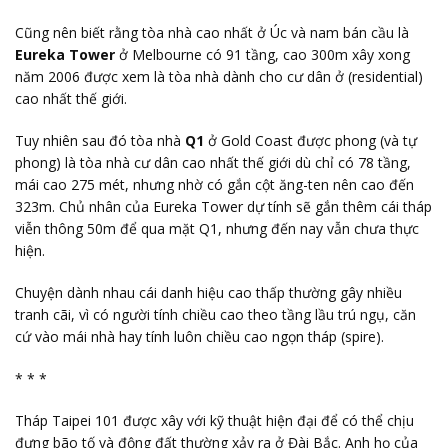
Cũng nên biết rằng tòa nhà cao nhất ở Úc và nam bán cầu là
Eureka Tower
ở Melbourne có 91 tầng, cao 300m xây xong
năm 2006 được xem là tòa nhà dành cho cư dân ở (residential)
cao nhất thế giới.
Tuy nhiên sau đó tòa nhà
Q1
ở Gold Coast được phong (và tự
phong) là tòa nhà cư dân cao nhất thế giới dù chỉ có 78 tầng,
mái cao 275 mét, nhưng nhờ có gắn cột ăng-ten nên cao đến
323m. Chủ nhân của Eureka Tower dự tính sẽ gắn thêm cái tháp
viễn thông 50m để qua mặt Q1, nhưng đến nay vẫn chưa thực
hiện.
Chuyện dành nhau cái danh hiệu cao thấp thường gây nhiều
tranh cãi, vì có người tính chiều cao theo tầng lầu trú ngụ, căn
cứ vào mái nhà hay tính luôn chiều cao ngọn tháp (spire).
* * *
Tháp Taipei 101 được xây với kỹ thuật hiện đại để có thể chịu
đựng bão tố và động đất thường xảy ra ở Đài Bắc. Anh họ của