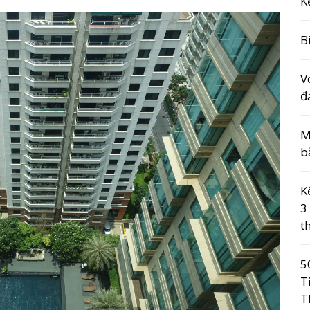
K
B
V
đ
M
b
K
3
t
5
T
T