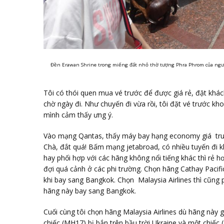
Đền Erawan Shrine trong miếng đất nhỏ thờ tượng Phra Phrom của người
Tôi có thói quen mua vé trước để được giá rẻ, đặt kh
chờ ngày đi. Như chuyến đi vừa rồi, tôi đặt vé trước k
mình cảm thấy ưng ý.
Vào mạng Qantas, thấy máy bay hạng economy giá trung
Chà, đắt quá! Bấm mạng jetabroad, có nhiều tuyến đi 
hay phối hợp với các hãng không nổi tiếng khác thì rẻ 
đợi quá cảnh ở các phi trường. Chọn hãng Cathay Pacifi
khi bay sang Bangkok. Chọn Malaysia Airlines thì cũng
hãng này bay sang Bangkok.
Cuối cùng tôi chọn hãng Malaysia Airlines dù hãng này gầ
chiếc (MH17) bị bắn trên bầu trời Ukraine và một chiếc 