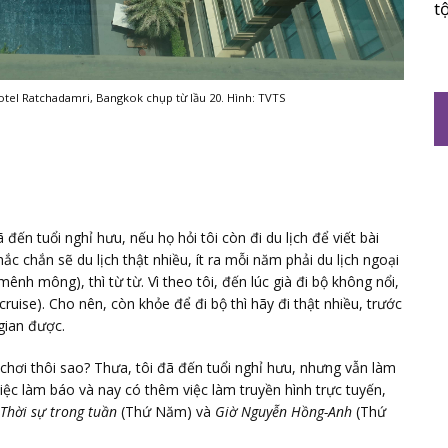
t
tel Ratchadamri, Bangkok chụp từ lầu 20. Hình: TVTS
ến tuổi nghỉ hưu, nếu họ hỏi tôi còn đi du lịch để viết bài
ắc chắn sẽ du lịch thật nhiều, ít ra mỗi năm phải du lịch ngoại
ênh mông), thì từ từ. Vì theo tôi, đến lúc già đi bộ không nổi,
cruise). Cho nên, còn khỏe để đi bộ thì hãy đi thật nhiều, trước
gian được.
đi chơi thôi sao? Thưa, tôi đã đến tuổi nghỉ hưu, nhưng vẫn làm
 việc làm báo và nay có thêm việc làm truyền hình trực tuyến,
Thời sự trong tuần
(Thứ Năm) và
Giờ Nguyễn Hồng-Anh
(Thứ