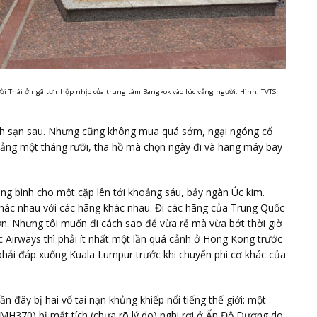
 Thái ở ngã tư nhộp nhịp của trung tâm Bangkok vào lúc vắng người. Hình: TVTS
ách sạn sau. Nhưng cũng không mua quá sớm, ngại ngóng cổ
hoảng một tháng rưỡi, tha hồ mà chọn ngày đi và hãng máy bay
 bình cho một cặp lên tới khoảng sáu, bảy ngàn Úc kim.
khác nhau với các hãng khác nhau. Đi các hãng của Trung Quốc
hơn. Nhưng tôi muốn đi cách sao để vừa rẻ mà vừa bớt thời giờ
c Airways thì phải ít nhất một lần quá cảnh ở Hong Kong trước
 phải đáp xuống Kuala Lumpur trước khi chuyển phi cơ khác của
n đây bị hai vố tai nạn khủng khiếp nổi tiếng thế giới: một
(MH370) bị mất tích (chưa rõ lý do) nghi rơi ở Ấn Độ Dương do