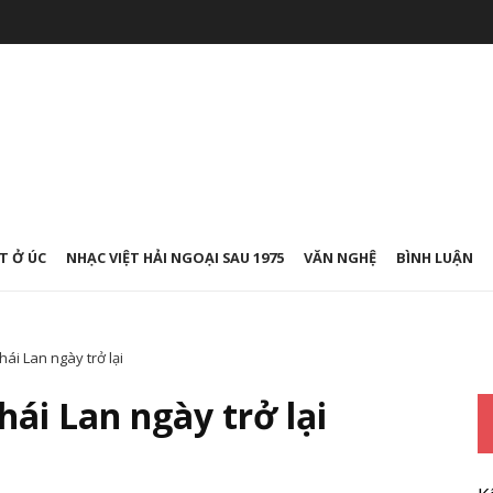
T Ở ÚC
NHẠC VIỆT HẢI NGOẠI SAU 1975
VĂN NGHỆ
BÌNH LUẬN
ái Lan ngày trở lại
ái Lan ngày trở lại