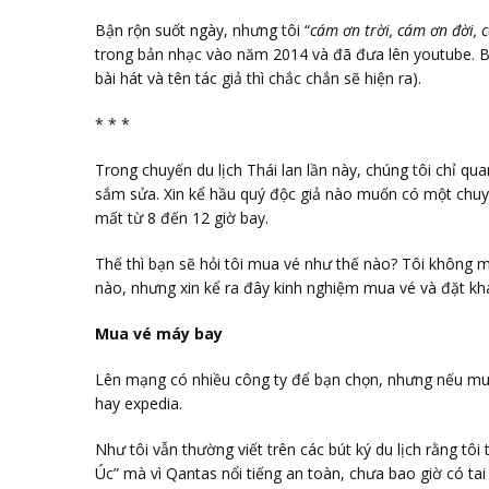
Bận rộn suốt ngày, nhưng tôi “
cám ơn trời, cám ơn đời,
trong bản nhạc vào năm 2014 và đã đưa lên youtube. B
bài hát và tên tác giả thì chắc chắn sẽ hiện ra).
* * *
Trong chuyến du lịch Thái lan lần này, chúng tôi chỉ qu
sắm sửa. Xin kể hầu quý độc giả nào muốn có một chuyế
mất từ 8 đến 12 giờ bay.
Thế thì bạn sẽ hỏi tôi mua vé như thế nào? Tôi không 
nào, nhưng xin kể ra đây kinh nghiệm mua vé và đặt kh
Mua vé máy bay
Lên mạng có nhiều công ty để bạn chọn, nhưng nếu mua
hay expedia.
Như tôi vẫn thường viết trên các bút ký du lịch rằng tô
Úc” mà vì Qantas nổi tiếng an toàn, chưa bao giờ có tai