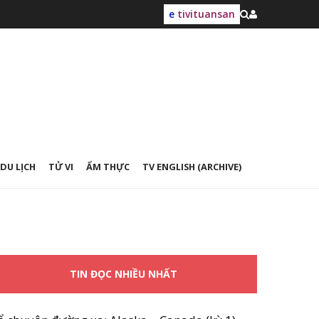
e
tivituansan
DU LỊCH
TỬ VI
ẨM THỰC
TV ENGLISH (ARCHIVE)
TIN ĐỌC NHIỀU NHẤT