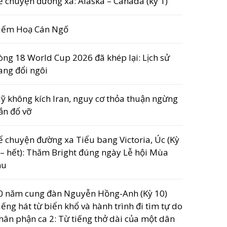
ể chuyện đường xa: Alaska – Canada (kỳ 1)
iếm Hoạ Cán Ngố
òng 18 World Cup 2026 đã khép lại: Lịch sử
ang đổi ngôi
ỹ không kích Iran, nguy cơ thỏa thuận ngừng
ắn đổ vỡ
ể chuyện đường xa Tiểu bang Victoria, Úc (Kỳ
 – hết): Thăm Bright đúng ngày Lễ hội Mùa
hu
0 năm cung đàn Nguyễn Hồng-Anh (Kỳ 10)
iếng hát từ biển khổ và hành trình đi tìm tự do
hân phận ca 2: Từ tiếng thở dài của một dân