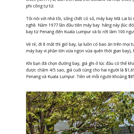
phi công tự tử.
Tôi nói với nhà tôi, sống chết có số, máy bay Mã Lai b
nghề. Năm 1977 lần đầu tiên máy bay hãng này (lúc đó 
bay từ Penang đến Kuala Lumpur và bị rớt làm 100 ngườ
Vé rẻ, đi ít mất thì giờ bay, lại luôn có bao ăn trên mọ
máy bay vì phần lớn vừa ngon vừa quên thời gian bay), 
Khi bạn đã chọn đường bay, giá ghi ở lúc đầu có thể khá
được chấm 4/5 sao, giá cuối cùng cho hai người là $1,6
Penang và Kuala Lumpur. Tiền vé mỗi người khoảng $8