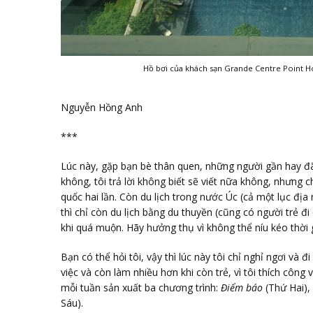
Hồ bơi của khách sạn Grande Centre Point Ho
Nguyễn Hồng Anh
***
Lúc này, gặp bạn bè thân quen, những người gần hay đã đ
không, tôi trả lời không biết sẽ viết nữa không, nhưng ch
quốc hai lần. Còn du lịch trong nước Úc (cả một lục địa m
thì chỉ còn du lịch bằng du thuyền (cũng có người trẻ đi 
khi quá muộn. Hãy hưởng thụ vì không thể níu kéo thời 
Bạn có thể hỏi tôi, vậy thì lúc này tôi chỉ nghỉ ngơi và 
việc và còn làm nhiều hơn khi còn trẻ, vì tôi thích công
mỗi tuần sản xuất ba chương trình:
Điểm báo
(Thứ Hai),
Sáu).