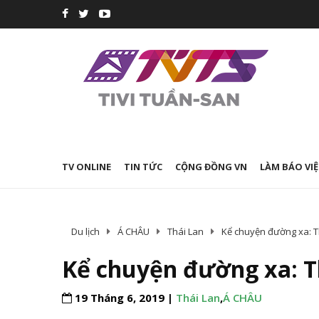
TV ONLINE
TIN TỨC
CỘNG ĐỒNG VN
LÀM BÁO VIỆ
Du lịch
Á CHÂU
Thái Lan
Kể chuyện đường xa: Th
Kể chuyện đường xa: Th
19 Tháng 6, 2019 |
Thái Lan
,
Á CHÂU