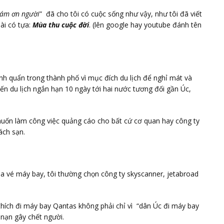
 cám ơn người
” đã cho tôi có cuộc sống như vậy, như tôi đã viết
ài có tựa:
Mùa thu cuộc đời
. (lên google hay youtube đánh tên
anh quẩn trong thành phố vì mục đích du lịch để nghỉ mát và
n du lịch ngắn hạn 10 ngày tới hai nước tương đối gần Úc,
muốn làm công việc quảng cáo cho bất cứ cơ quan hay công ty
ách sạn.
 vé máy bay, tôi thường chọn công ty skyscanner, jetabroad
i thích đi máy bay Qantas không phải chỉ vì “dân Úc đi máy bay
 nạn gây chết người.