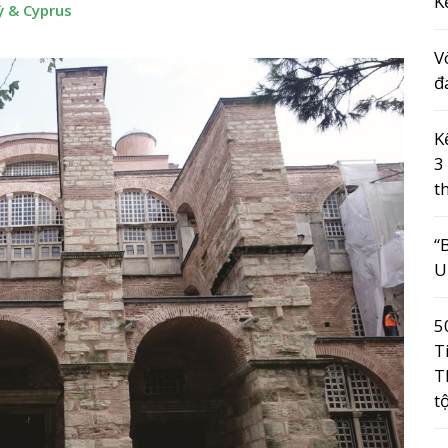
K
ỳ & Cyprus
V
đ
K
3
t
“
U
5
T
T
t