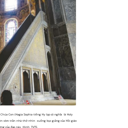
húa Con (Hagia Sophia tiếng Hy lạp có nghĩa là Holy
ên vòm trần nhà thờ nhìn xuống bục giảng của Hồi giáo
ng của đạo này. Hình: TVTS