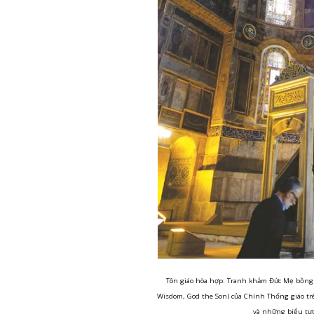
Tôn giáo hòa hợp: Tranh khảm Đức Mẹ bồng C
Wisdom, God the Son) của Chính Thống giáo tr
và những biểu tượ