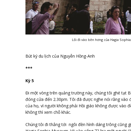
Lối đi vào bên hơng của Hagia Sophia
Bút ký du lịch của Nguyễn Hồng-Anh
***
Kỳ 5
Đi một vòng trên quảng trường này, chúng tôi ghé tạt 
đóng cửa đến 2.30pm. Tôi đã được nghe nói rằng vào đề
của họ, vì người không phải Hồi giáo không được vào đ
không thì xem chỗ khác.
Chúng tôi đi thẳng tới ngôi đền hình dáng trông cũng g
Hagia Sophia Museum. Vé vào cổng 72 lira một người (1 