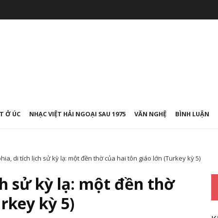
T Ở ÚC
NHẠC VIỆT HẢI NGOẠI SAU 1975
VĂN NGHỆ
BÌNH LUẬN
ia, di tích lịch sử kỳ lạ: một đền thờ của hai tôn giáo lớn (Turkey kỳ 5)
ch sử kỳ lạ: một đền thờ
urkey kỳ 5)