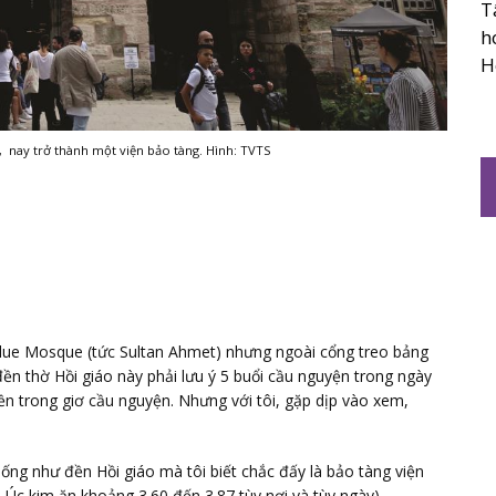
T
h
H
, nay trở thành một viện bảo tàng. Hình: TVTS
Blue Mosque (tức Sultan Ahmet) nhưng ngoài cổng treo bảng
n thờ Hồi giáo này phải lưu ý 5 buổi cầu nguyện trong ngày
ền trong giơ cầu nguyện. Nhưng với tôi, gặp dịp vào xem,
iống như đền Hồi giáo mà tôi biết chắc đấy là bảo tàng viện
Úc kim ăn khoảng 3.60 đến 3.87 tùy nơi và tùy ngày).