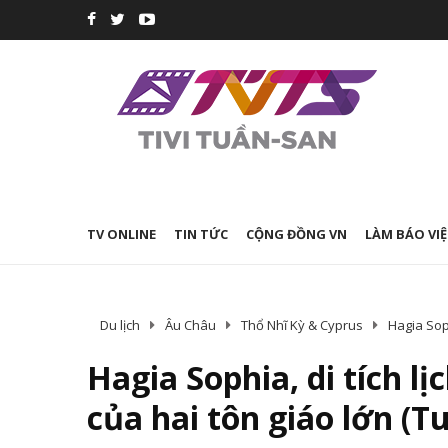
TV ONLINE
TIN TỨC
CỘNG ĐỒNG VN
LÀM BÁO VIỆ
Du lịch
Âu Châu
Thổ Nhĩ Kỳ & Cyprus
Hagia Soph
Hagia Sophia, di tích lị
của hai tôn giáo lớn (T