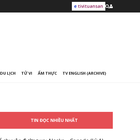
e
tivituansan
DU LỊCH
TỬ VI
ẨM THỰC
TV ENGLISH (ARCHIVE)
TIN ĐỌC NHIỀU NHẤT