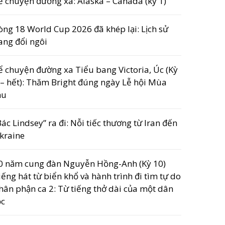
ể chuyện đường xa: Alaska – Canada (kỳ 1)
òng 18 World Cup 2026 đã khép lại: Lịch sử
ang đổi ngôi
ể chuyện đường xa Tiểu bang Victoria, Úc (Kỳ
 – hết): Thăm Bright đúng ngày Lễ hội Mùa
hu
Bác Lindsey” ra đi: Nỗi tiếc thương từ Iran đến
kraine
0 năm cung đàn Nguyễn Hồng-Anh (Kỳ 10)
iếng hát từ biển khổ và hành trình đi tìm tự do
hân phận ca 2: Từ tiếng thở dài của một dân
ộc