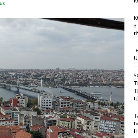
K
rus
K
3
t
“
U
5
T
T
t
T
h
H