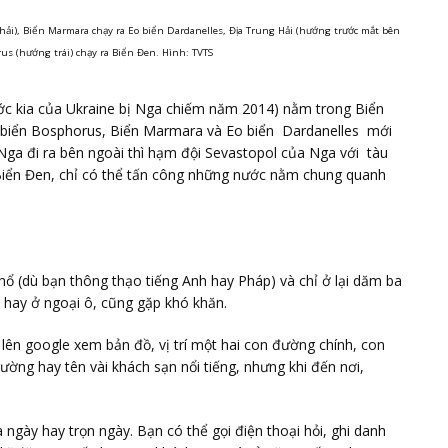
hải), Biển Marmara chạy ra Eo biển Dardanelles, Địa Trung Hải (hướng trước mắt bên
us (hướng trái) chạy ra Biển Đen. Hình: TVTS
ớc kia của Ukraine bị Nga chiếm năm 2014) nằm trong Biển
o biển Bosphorus, Biển Marmara và Eo biển Dardanelles mới
 Nga đi ra bên ngoài thì hạm đội Sevastopol của Nga với tàu
 Biển Đen, chỉ có thể tấn công những nước nằm chung quanh
ổ (dù bạn thông thạo tiếng Anh hay Pháp) và chỉ ở lại dăm ba
ố hay ở ngoại ô, cũng gặp khó khăn.
lên google xem bản đồ, vị trí một hai con đường chính, con
ường hay tên vài khách sạn nổi tiếng, nhưng khi đến nơi,
a ngày hay trọn ngày. Bạn có thể gọi điện thoại hỏi, ghi danh