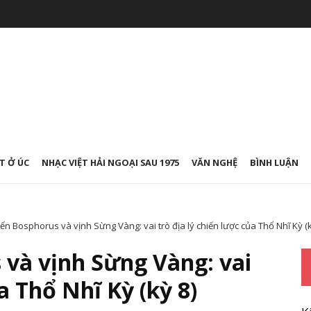
T Ở ÚC
NHẠC VIỆT HẢI NGOẠI SAU 1975
VĂN NGHỆ
BÌNH LUẬN
ển Bosphorus và vịnh Sừng Vàng: vai trò địa lý chiến lược của Thổ Nhĩ Kỳ (k
 và vịnh Sừng Vàng: vai
a Thổ Nhĩ Kỳ (kỳ 8)