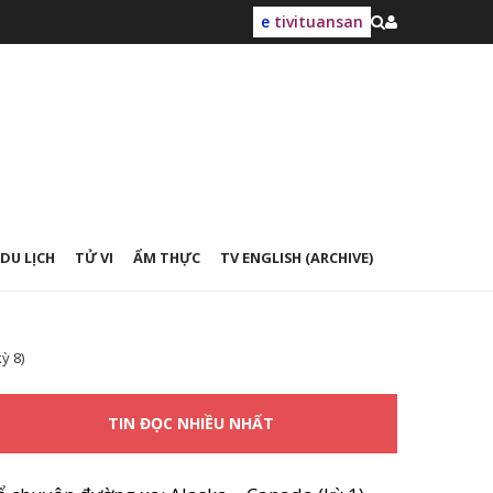
e
tivituansan
DU LỊCH
TỬ VI
ẨM THỰC
TV ENGLISH (ARCHIVE)
ỳ 8)
TIN ĐỌC NHIỀU NHẤT