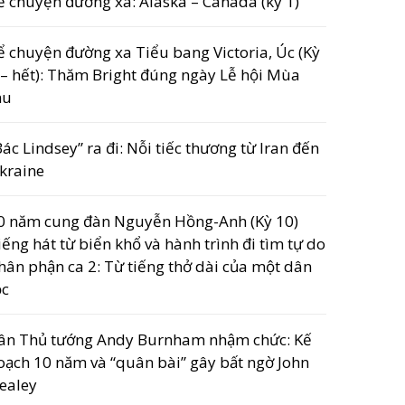
ể chuyện đường xa: Alaska – Canada (kỳ 1)
ể chuyện đường xa Tiểu bang Victoria, Úc (Kỳ
 – hết): Thăm Bright đúng ngày Lễ hội Mùa
hu
Bác Lindsey” ra đi: Nỗi tiếc thương từ Iran đến
kraine
0 năm cung đàn Nguyễn Hồng-Anh (Kỳ 10)
iếng hát từ biển khổ và hành trình đi tìm tự do
hân phận ca 2: Từ tiếng thở dài của một dân
ộc
ân Thủ tướng Andy Burnham nhậm chức: Kế
oạch 10 năm và “quân bài” gây bất ngờ John
ealey