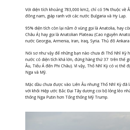
Với diện tích khoảng 783,000 km2, chỉ có 5% thuộc về
đông nam, giáp ranh với các nước Bulgaria và Hy Lạp.
95% diện tích còn lại nằm ở vùng gọi là Anatolia, hay cò
Châu Á) hay gọi là Anatolian Plateau (Cao nguyên Anatol
nước Georgia, Armenia, Iran, Iraq, Syria. Thủ đô Anka
Nói sơ như vậy để những bạn nào chưa đi Thổ Nhĩ Kỳ ha
nước có diện tích khá lớn, đứng hàng thứ 37 trên thế gi
Âu, Tiểu Á đến Phi Châu). Vì vậy, Thổ Nhĩ Kỳ có vị thế 
Nga và Mỹ.
Mặc dầu chưa được vào Liên Âu nhưng Thổ Nhĩ Kỳ đã là
với khối Hiệp ước Bắc Đại Tây dương coi bộ lỏng lẻo nh
thống Nga Putin hơn Tổng thống Mỹ Trump.