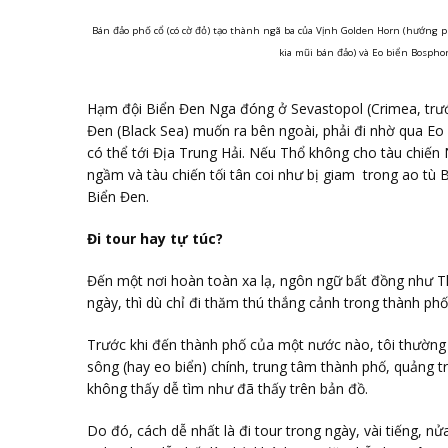
Bán đảo phố cổ (có cờ đỏ) tạo thành ngã ba của Vịnh Golden Horn (hướng p
kia mũi bán đảo) và Eo biển Bosphor
Hạm đội Biển Đen Nga đóng ở Sevastopol (Crimea, trư
Đen (Black Sea) muốn ra bên ngoài, phải đi nhờ qua E
có thể tới Địa Trung Hải. Nếu Thổ không cho tàu chiến
ngầm và tàu chiến tối tân coi như bị giam trong ao tù
Biển Đen.
Đi tour hay tự túc?
Đến một nơi hoàn toàn xa lạ, ngôn ngữ bất đồng như Th
ngày, thì dù chỉ đi thăm thú thắng cảnh trong thành ph
Trước khi đến thành phố của một nước nào, tôi thường 
sông (hay eo biển) chính, trung tâm thành phố, quảng tr
không thấy dễ tìm như đã thấy trên bản đồ.
Do đó, cách dễ nhất là đi tour trong ngày, vài tiếng, nử