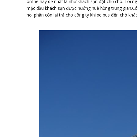
online hay dễ nhất là nhờ khách sạn đặt chỗ cho. Tôi ng
mặc dầu khách sạn được hưởng huê hồng trung gian.Có 
họ, phần còn lại trả cho công ty khi xe bus đến chở khá