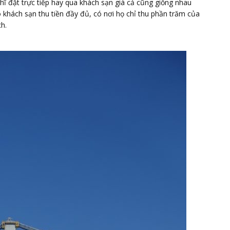
hĩ đặt trực tiếp hay qua khách sạn giá cả cũng giống nhau
khách sạn thu tiền đầy đủ, có nơi họ chỉ thu phần trăm của
ch.