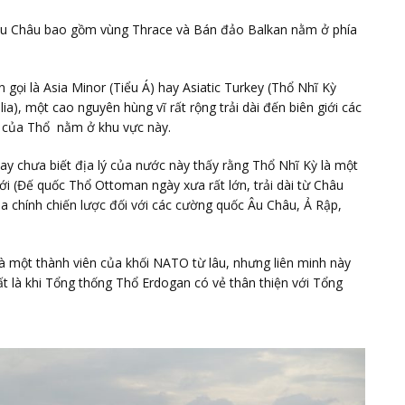
 Âu Châu bao gồm vùng Thrace và Bán đảo Balkan nằm ở phía
n gọi là Asia Minor (Tiểu Á) hay Asiatic Turkey (Thổ Nhĩ Kỳ
ia), một cao nguyên hùng vĩ rất rộng trải dài đến biên giới các
ra của Thổ nằm ở khu vực này.
y chưa biết địa lý của nước này thấy rằng Thổ Nhĩ Kỳ là một
ới (Đế quốc Thổ Ottoman ngày xưa rất lớn, trải dài từ Châu
địa chính chiến lược đối với các cường quốc Âu Châu, Ả Rập,
 một thành viên của khối NATO từ lâu, nhưng liên minh này
ất là khi Tổng thống Thổ Erdogan có vẻ thân thiện với Tổng