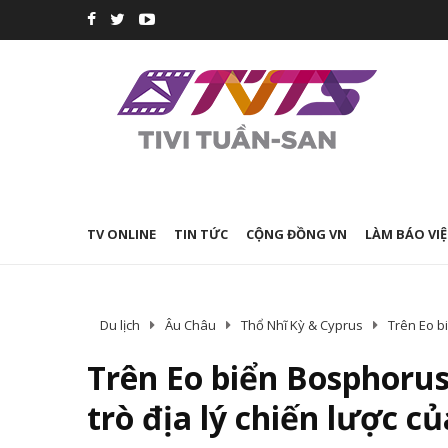
TV ONLINE
TIN TỨC
CỘNG ĐỒNG VN
LÀM BÁO VIỆ
Du lịch
Âu Châu
Thổ Nhĩ Kỳ & Cyprus
Trên Eo bi
Trên Eo biển Bosphorus
trò địa lý chiến lược củ