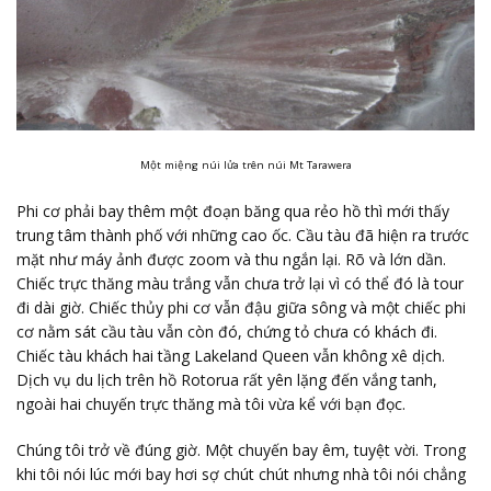
Một miệng núi lửa trên núi Mt Tarawera
Phi cơ phải bay thêm một đoạn băng qua rẻo hồ thì mới thấy
trung tâm thành phố với những cao ốc. Cầu tàu đã hiện ra trước
mặt như máy ảnh được zoom và thu ngắn lại. Rõ và lớn dần.
Chiếc trực thăng màu trắng vẫn chưa trở lại vì có thể đó là tour
đi dài giờ. Chiếc thủy phi cơ vẫn đậu giữa sông và một chiếc phi
cơ nằm sát cầu tàu vẫn còn đó, chứng tỏ chưa có khách đi.
Chiếc tàu khách hai tầng Lakeland Queen vẫn không xê dịch.
Dịch vụ du lịch trên hồ Rotorua rất yên lặng đến vắng tanh,
ngoài hai chuyến trực thăng mà tôi vừa kể với bạn đọc.
Chúng tôi trở về đúng giờ. Một chuyến bay êm, tuyệt vời. Trong
khi tôi nói lúc mới bay hơi sợ chút chút nhưng nhà tôi nói chẳng