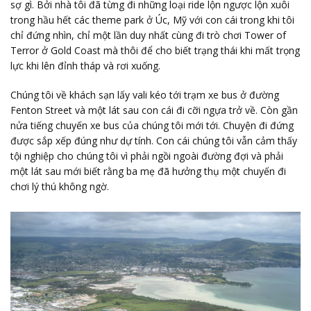
sợ gì. Bởi nhà tôi đã từng đi những loại ride lộn ngược lộn xuôi
trong hầu hết các theme park ở Úc, Mỹ với con cái trong khi tôi
chỉ đứng nhìn, chỉ một lần duy nhất cùng đi trò chơi Tower of
Terror ở Gold Coast mà thôi để cho biết trạng thái khi mất trọng
lực khi lên đỉnh tháp và rơi xuống.
Chúng tôi về khách sạn lấy vali kéo tới trạm xe bus ở đường
Fenton Street và một lát sau con cái đi cỡi ngựa trở về. Còn gần
nửa tiếng chuyến xe bus của chúng tôi mới tới. Chuyện đi đứng
được sắp xếp đúng như dự tính. Con cái chúng tôi vẫn cảm thấy
tội nghiệp cho chúng tôi vì phải ngồi ngoài đường đợi và phải
một lát sau mới biết rằng ba mẹ đã hưởng thụ một chuyến đi
chơi lý thú không ngờ.