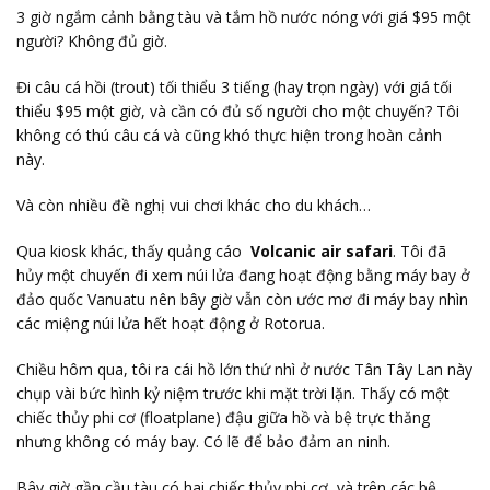
3 giờ ngắm cảnh bằng tàu và tắm hồ nước nóng với giá $95 một
người? Không đủ giờ.
Đi câu cá hồi (trout) tối thiểu 3 tiếng (hay trọn ngày) với giá tối
thiểu $95 một giờ, và cần có đủ số người cho một chuyến? Tôi
không có thú câu cá và cũng khó thực hiện trong hoàn cảnh
này.
Và còn nhiều đề nghị vui chơi khác cho du khách…
Qua kiosk khác, thấy quảng cáo
Volcanic air safari
. Tôi đã
hủy một chuyến đi xem núi lửa đang hoạt động bằng máy bay ở
đảo quốc Vanuatu nên bây giờ vẫn còn ước mơ đi máy bay nhìn
các miệng núi lửa hết hoạt động ở Rotorua.
Chiều hôm qua, tôi ra cái hồ lớn thứ nhì ở nước Tân Tây Lan này
chụp vài bức hình kỷ niệm trước khi mặt trời lặn. Thấy có một
chiếc thủy phi cơ (floatplane) đậu giữa hồ và bệ trực thăng
nhưng không có máy bay. Có lẽ để bảo đảm an ninh.
Bây giờ gần cầu tàu có hai chiếc thủy phi cơ, và trên các bệ