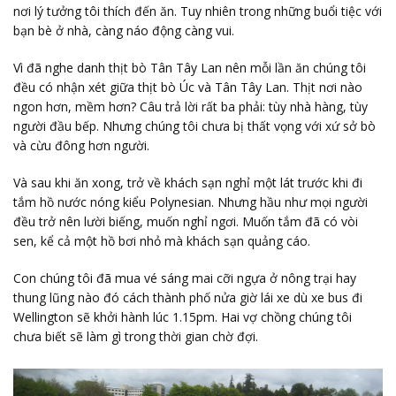
nơi lý tưởng tôi thích đến ăn. Tuy nhiên trong những buổi tiệc với
bạn bè ở nhà, càng náo động càng vui.
Vì đã nghe danh thịt bò Tân Tây Lan nên mỗi lần ăn chúng tôi
đều có nhận xét giữa thịt bò Úc và Tân Tây Lan. Thịt nơi nào
ngon hơn, mềm hơn? Câu trả lời rất ba phải: tùy nhà hàng, tùy
người đầu bếp. Nhưng chúng tôi chưa bị thất vọng với xứ sở bò
và cừu đông hơn người.
Và sau khi ăn xong, trở về khách sạn nghỉ một lát trước khi đi
tắm hồ nước nóng kiểu Polynesian. Nhưng hầu như mọi người
đều trở nên lười biếng, muốn nghỉ ngơi. Muốn tắm đã có vòi
sen, kể cả một hồ bơi nhỏ mà khách sạn quảng cáo.
Con chúng tôi đã mua vé sáng mai cỡi ngựa ở nông trại hay
thung lũng nào đó cách thành phố nửa giờ lái xe dù xe bus đi
Wellington sẽ khởi hành lúc 1.15pm. Hai vợ chồng chúng tôi
chưa biết sẽ làm gì trong thời gian chờ đợi.