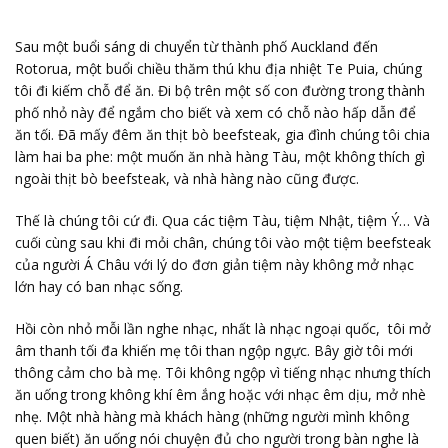
Sau một buổi sáng di chuyển từ thành phố Auckland đến
Rotorua, một buổi chiều thăm thú khu địa nhiệt Te Puia, chúng
tôi đi kiếm chỗ để ăn. Đi bộ trên một số con đường trong thành
phố nhỏ này để ngắm cho biết và xem có chỗ nào hấp dẫn để
ăn tối. Đã mấy đêm ăn thịt bò beefsteak, gia đình chúng tôi chia
làm hai ba phe: một muốn ăn nhà hàng Tàu, một không thích gì
ngoài thịt bò beefsteak, và nhà hàng nào cũng được.
Thế là chúng tôi cứ đi. Qua các tiệm Tàu, tiệm Nhật, tiệm Ý… Và
cuối cùng sau khi đi mỏi chân, chúng tôi vào một tiệm beefsteak
của người Á Châu với lý do đơn giản tiệm này không mở nhạc
lớn hay có ban nhạc sống.
Hồi còn nhỏ mỗi lần nghe nhạc, nhất là nhạc ngoại quốc, tôi mở
âm thanh tối đa khiến mẹ tôi than ngộp ngực. Bây giờ tôi mới
thông cảm cho bà mẹ. Tôi không ngộp vì tiếng nhạc nhưng thích
ăn uống trong không khí êm ắng hoặc với nhạc êm dịu, mở nhè
nhẹ. Một nhà hàng mà khách hàng (những người mình không
quen biết) ăn uống nói chuyện đủ cho người trong bàn nghe là