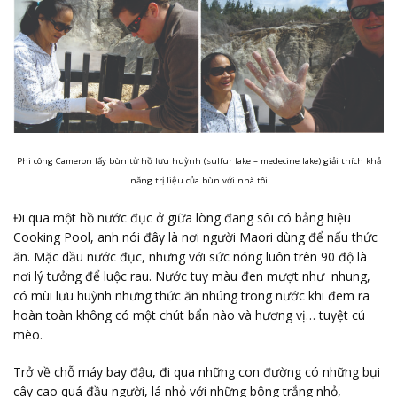
Phi công Cameron lấy bùn từ hồ lưu huỳnh (sulfur lake – medecine lake) giải thích khả
năng trị liệu của bùn với nhà tôi
Đi qua một hồ nước đục ở giữa lòng đang sôi có bảng hiệu
Cooking Pool, anh nói đây là nơi người Maori dùng để nấu thức
ăn. Mặc dầu nước đục, nhưng với sức nóng luôn trên 90 độ là
nơi lý tưởng để luộc rau. Nước tuy màu đen mượt như nhung,
có mùi lưu huỳnh nhưng thức ăn nhúng trong nước khi đem ra
hoàn toàn không có một chút bẩn nào và hương vị… tuyệt cú
mèo.
Trở về chỗ máy bay đậu, đi qua những con đường có những bụi
cây cao quá đầu người, lá nhỏ với những bông trắng nhỏ,