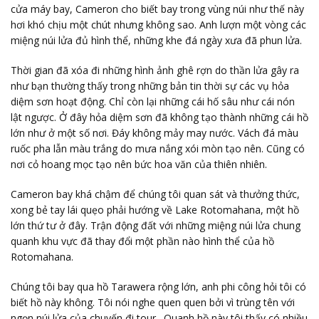
cửa máy bay, Cameron cho biết bay trong vùng núi như thế này
hơi khó chịu một chút nhưng không sao. Anh lượn một vòng các
miệng núi lửa đủ hình thể, những khe đá ngày xưa đã phun lửa.
Thời gian đã xóa đi những hình ảnh ghê rợn do thần lửa gây ra
như bạn thường thấy trong những bản tin thời sự các vụ hỏa
diệm sơn hoạt động. Chỉ còn lại những cái hố sâu như cái nón
lật ngược. Ở đây hỏa diệm sơn đã không tạo thành những cái hồ
lớn như ở một số nơi. Đáy không mảy may nước. Vách đá màu
ruốc pha lẫn màu trắng do mưa nắng xói mòn tạo nên. Cũng có
nơi cỏ hoang mọc tạo nên bức hoa văn của thiên nhiên.
Cameron bay khá chậm để chúng tôi quan sát và thưởng thức,
xong bẻ tay lái quẹo phải hướng về Lake Rotomahana, một hồ
lớn thứ tư ở đây. Trận động đất với những miệng núi lửa chung
quanh khu vực đã thay đổi một phần nào hình thể của hồ
Rotomahana.
Chúng tôi bay qua hồ Tarawera rộng lớn, anh phi công hỏi tôi có
biết hồ này không. Tôi nói nghe quen quen bởi vì trùng tên với
ngọn núi lửa của chuyến đi tour. Quanh hồ này tôi thấy có nhiều