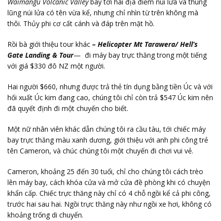
Waimangu Volcanic Valley
bay tới hai địa điểm núi lửa và thung
lũng núi lửa có tên vừa kể, nhưng chỉ nhìn từ trên không mà
thôi. Thủy phi cơ cất cánh và đáp trên mặt hồ.
Rồi bà giới thiệu tour khác
– Helicopter Mt Tarawera/ Hell’s
Gate Landing & Tour
— đi máy bay trực thăng trong một tiếng
với giá $330 đô NZ một người.
Hai người $660, nhưng được trả thẻ tín dụng bằng tiền Úc và với
hối xuất Úc kim đang cao, chúng tôi chỉ còn trả $547 Úc kim nên
đã quyết định đi một chuyến cho biết.
Một nữ nhân viên khác dẫn chúng tôi ra cầu tàu, tới chiếc máy
bay trực thăng màu xanh dương, giới thiệu với anh phi công trẻ
tên Cameron, và chúc chúng tôi một chuyến đi chơi vui vẻ.
Cameron, khoảng 25 đến 30 tuổi, chỉ cho chúng tôi cách trèo
lên máy bay, cách khóa cửa và mở cửa đề phòng khi có chuyện
khẩn cấp. Chiếc trực thăng này chỉ có 4 chỗ ngồi kể cả phi công,
trước hai sau hai. Ngồi trực thăng này như ngồi xe hơi, không có
khoảng trống di chuyển.