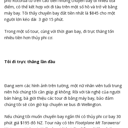
phố Rotorua từ trên cao đến những chuyến bay đi nhiều địa
điểm, có thể kết hợp với đi tàu trên một số hồ và trở về bằng
máy bay. Tôi thấy chuyến bay đắt tiền nhất là $845 cho một
người lớn kéo dài 3 giờ 15 phút.
Trong một số tour, cùng với thời gian bay, đi trực thăng tốn
nhiều tiền hơn thủy phi cơ.
Tôi đi trực thăng lần đầu
Đang xem các hình ảnh trên tường, một nữ nhân viên tuổi trung
niên hỏi chúng tôi cần giúp gì không. Rồi với tài nghệ của người
bán hàng, bà giới thiệu các tour đi bằng máy bay, bảo đảm
chúng tôi sẽ còn giờ kịp chuyến xe bus đi Wellington.
Nếu chúng tôi muốn chuyến bay ngắn thì có thủy phi cơ bay 30
phút giá $195 đô NZ. Tour này có tên
Floatplane Mt Tarawera/