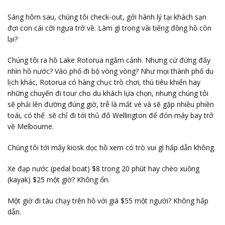
Sáng hôm sau, chúng tôi check-out, gởi hành lý tại khách sạn
đợi con cái cỡi ngựa trở về. Làm gì trong vài tiếng đồng hồ còn
lại?
Chúng tôi ra hồ Lake Rotorua ngắm cảnh. Nhưng cứ đứng đấy
nhìn hồ nước? Vào phố đi bộ vòng vòng? Như mọi thành phố du
lịch khác, Rotorua có hàng chục trò chơi, thú tiêu khiển hay
những chuyến đi tour cho du khách lựa chọn, nhưng chúng tôi
sẽ phải lên đường đúng giờ, trễ là mất vé và sẽ gặp nhiều phiền
toái, có thể sẽ chỉ đi tới thủ đô Wellington để đón máy bay trở
về Melbourne.
Chúng tôi tới mấy kiosk dọc hồ xem có trò vui gì hấp dẫn không.
Xe đạp nước (pedal boat) $8 trong 20 phút hay chèo xuồng
(kayak) $25 một giờ? Không ổn.
Một giờ đi tàu chạy trên hồ với giá $55 một người? Không hấp
dẫn.