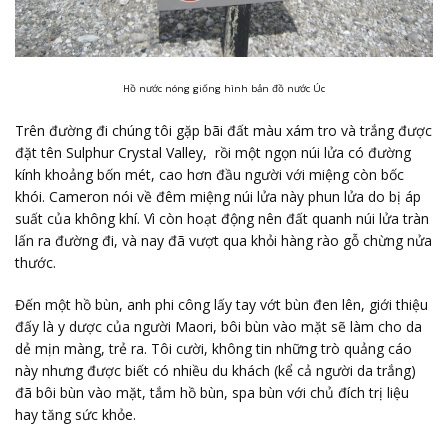
Hồ nước nóng giống hình bản đồ nước Úc
Trên đường đi chúng tôi gặp bãi đất màu xám tro và trắng được
đặt tên Sulphur Crystal Valley, rồi một ngọn núi lửa có đường
kính khoảng bốn mét, cao hơn đầu người với miệng còn bốc
khói. Cameron nói về đêm miệng núi lửa này phun lửa do bị áp
suất của không khí. Vì còn hoạt động nên đất quanh núi lửa tràn
lấn ra đường đi, và nay đã vượt qua khỏi hàng rào gỗ chừng nửa
thước.
Đến một hồ bùn, anh phi công lấy tay vớt bùn đen lên, giới thiệu
đấy là y dược của người Maori, bôi bùn vào mặt sẽ làm cho da
dẻ mịn màng, trẻ ra. Tôi cười, không tin những trò quảng cáo
này nhưng được biết có nhiều du khách (kể cả người da trắng)
đã bôi bùn vào mặt, tắm hồ bùn, spa bùn với chủ đích trị liệu
hay tăng sức khỏe.