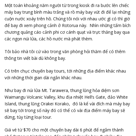
Một toán khoảng năm người từ trong kiosk đi ra bước lên chiếc
máy bay trung bình màu trắng và rồ máy bay vút đi để lại những
cuộn nước xoáy trên hồ. Chúng tôi nói với nhau ước gì có thì giờ
để bay đi xem phong cảnh ở Rotorua này. Nhìn những tấm bích
chương quảng cáo cảnh phi cơ cánh quạt và trực thăng bay qua
các ngọn núi lửa, các hồ nước mà phát thèm.
Tôi bảo nhà tôi cứ vào trong văn phòng hỏi thăm để có thêm
thông tin viết bài dù không bay.
Có trên chục chuyến bay tours, tới những địa điểm khác nhau
với những thời gian dài ngắn khác nhau.
Như bay đi núi lửa Mt. Tarawera, thung lũng hỏa diệm sơn
Waimangu Volcanic Valley, khu địa nhiệt Hell’s Gate, đảo White
Island, thung lũng Orakei Korako, đó là kể vài đích mà máy bay
sẽ bay tới trong số này đó có thể có vài địa điểm máy bay sẽ
dừng, tùy từng loại tour.
Giá vé từ $70 cho một chuyến bay dài 6 phút để ngắm thành