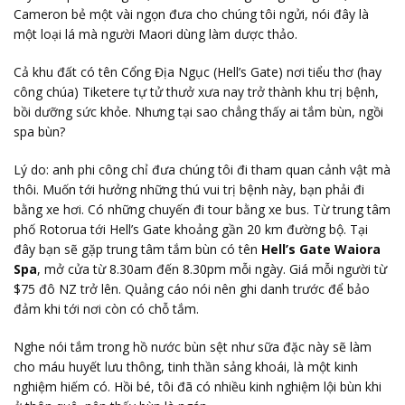
Cameron bẻ một vài ngọn đưa cho chúng tôi ngửi, nói đây là
một loại lá mà người Maori dùng làm dược thảo.
Cả khu đất có tên Cổng Địa Ngục (Hell’s Gate) nơi tiểu thơ (hay
công chúa) Tiketere tự tử thưở xưa nay trở thành khu trị bệnh,
bồi dưỡng sức khỏe. Nhưng tại sao chẳng thấy ai tắm bùn, ngồi
spa bùn?
Lý do: anh phi công chỉ đưa chúng tôi đi tham quan cảnh vật mà
thôi. Muốn tới hưởng những thú vui trị bệnh này, bạn phải đi
bằng xe hơi. Có những chuyến đi tour bằng xe bus. Từ trung tâm
phố Rotorua tới Hell’s Gate khoảng gần 20 km đường bộ. Tại
đây bạn sẽ gặp trung tâm tắm bùn có tên
Hell’s Gate Waiora
Spa
, mở cửa từ 8.30am đến 8.30pm mỗi ngày. Giá mỗi người từ
$75 đô NZ trở lên. Quảng cáo nói nên ghi danh trước để bảo
đảm khi tới nơi còn có chỗ tắm.
Nghe nói tắm trong hồ nước bùn sệt như sữa đặc này sẽ làm
cho máu huyết lưu thông, tinh thần sảng khoái, là một kinh
nghiệm hiếm có. Hồi bé, tôi đã có nhiều kinh nghiệm lội bùn khi