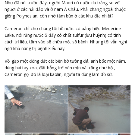
Như đã nói trước đây, người Maori có nước da trắng so với
người ở các hải đảo và ở nam Á Châu. Phải chăng ngoài thuộc
giống Polynesian, còn nhờ tắm bùn ở các khu địa nhiệt?
Cameron chỉ cho chúng tôi hồ nước có bảng hiệu Medecine
Lake, nói rằng nước ở đấy có chất sulfur (lưu huỳnh) có tính
cách trị liệu, tắm vào sẽ chữa một số bệnh. Nhưng tôi vẫn nghi
ngờ khả năng trị bệnh kiểu này.
Rồi gặp một đống đất cát bên bờ tường đá, anh bốc một nắm,
dùng hai tay xoa, đất bỗng trở nên mịn và trắng như bột,
Cameron gọi đó là loại kaolin, người ta dùng làm đồ sứ.