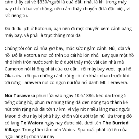
cảm thấy cái vé $330/người là quá đắt, nhất là khi trong máy
bay chỉ có hai vợ chồng, nên cảm thấy chuyến đi là đặc biệt, vì
rất riêng tư.
Đã đi du lịch ở Rotorua, bạn nên đi một chuyến xem cảnh bằng
máy bay, và phải là trực thăng mới đã.
Chúng tôi còn cả nửa giờ bay, mặc sức ngắm cảnh. Núi, đồi và
hồ. Đó là Rotorua nơi có trên 50 cái hồ lớn nhỏ. Bay qua một hồ
nhỏ hình tròn nước xanh lơ ở dưới thấy một vài căn nhà mà
Cameron nói không phải của cư dân, rồi máy bay vượt qua hồ
Okataina, rồi qua những cánh rừng có tên khác nhau trước khi
tới rừng Tarawera nơi có ngọn núi lửa nổi danh Mt. Terawera.
Núi Tarawera
phun lửa vào ngày 10.6.1886, kéo dài trong 5
tiếng đồng hồ, phun ra những tảng đá đen nóng tạo thành kẽ
nứt trên rặng núi dài tới 17 km. Vì vậy rất nhiều làng mạc người
Maori ở khu này bị phá hủy, chôn vùi dưới trận núi lửa trong đó
có làng
Te Waiora
ngày nay được biết dưới tên
The Burried
Village
. Trung tâm tắm bùn Waiora Spa xuất phát từ tên của
ngôi làng bị chôn vùi này