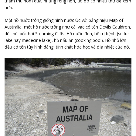
thăm thú hôm qua, nhưng rộng hơn, do đó có nhiều thứ để xem
hơn.
Một hồ nước trông giống hình nước Úc với bảng hiệu Map of
Australia, một hồ nước trông như cái vạc có tên Devils Cauldron,
dốc núi bốc hơi Steaming Cliffs. Hồ nước đen, hồ trị bệnh (sulfur
lake hay medecine lake), hồ nấu ăn (cooking pool). Hồ nhỏ lớn
đều có tên tùy hình dáng, tính chất hóa học và địa nhiệt của nó.