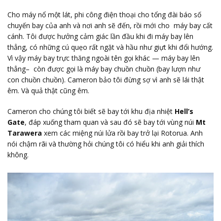
Cho máy nổ một lát, phi công điện thoại cho tổng đài báo số
chuyến bay của anh và nơi anh sẽ đến, rồi mới cho máy bay cất
cánh. Tôi được hưởng cảm giác lần đầu khi đi máy bay lên
thẳng, có những cú quẹo rất ngặt và hầu như giựt khi đổi hướng.
Vì vậy máy bay trực thăng ngoài tên gọi khác — máy bay lên
thẳng– còn được gọi là máy bay chuồn chuồn (bay lượn như
con chuồn chuồn). Cameron bảo tôi đừng sợ vì anh sẽ lái thật
êm. Và quả thật cũng êm.
Cameron cho chúng tôi biết sẽ bay tới khu địa nhiệt
Hell’s
Gate
, đáp xuống tham quan và sau đó sẽ bay tới vùng núi
Mt
Tarawera
xem các miệng núi lửa rồi bay trở lại Rotorua. Anh
nói chậm rãi và thường hỏi chúng tôi có hiểu khi anh giải thích
không.