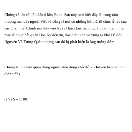
Chúng tôi ăn tối lần đầu ở khu Eden. Sau này mới biết đấy là trung tâm
thương mại của người Việt và cũng là nơi có những hội hè, tổ chức lễ lạc của
các đoàn thể. Chính nơi đây vào Ngày Quân Lực năm ngoái, một thanh niên
mặc lễ phục hải quân Hoa Kỳ đến dự, đọc diễn văn và xưng là Phó Đề đốc
Nguyễn Võ Trung Quân nhưng sau đó bị phát hiện là ông tướng dổm.
Chúng tôi đã làm quen đúng người, đến đúng chỗ để có chuyện hầu bạn đọc
(còn tiếp).
(TVTS – 1180)