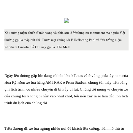
Khu tưởng niệm chiến sĩ trận vong và phía sau là Washington monument mà người Việt
thường gọi là tháp bút chì. Trước mặt chúng tôi là Reflecting Pool và Đài tưởng niệm
Abraham Lincoln. Cả khu này gọi là
The Mall
Ngày lên đường gặp lúc đang có bảo lớn ở Texas và ở vùng phía tây nam của
Hoa Kỳ. Đón xe lửa hãng AMTRAK ở Penn Station, chúng tôi thấy trên bảng
ghi lịch trình có nhiều chuyến đi bị hủy vì lụt. Chúng tôi mừng vì chuyến xe
của chúng tôi không bị hủy vào phút chót, bởi nếu xảy ra sẽ làm đảo lộn lịch
trình du lịch của chúng tôi.
Trên đường đi, xe lửa ngừng nhiều nơi để khách lên xuống. Tôi nhớ thứ tự