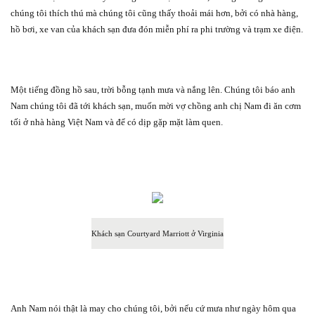
chúng tôi thích thú mà chúng tôi cũng thấy thoải mái hơn, bởi có nhà hàng,
hồ bơi, xe van của khách sạn đưa đón miễn phí ra phi trường và trạm xe điện.
Một tiếng đồng hồ sau, trời bỗng tạnh mưa và nắng lên. Chúng tôi báo anh
Nam chúng tôi đã tới khách sạn, muốn mời vợ chồng anh chị Nam đi ăn cơm
tối ở nhà hàng Việt Nam và để có dịp gặp mặt làm quen.
Khách sạn Courtyard Marriott ở Virginia
Anh Nam nói thật là may cho chúng tôi, bởi nếu cứ mưa như ngày hôm qua