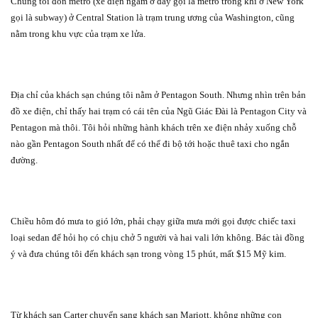
Chúng tôi đón metro (xe điện ngầm ở đây gọi là metro trong khi ở New York
gọi là subway) ở Central Station là trạm trung ương của Washington, cũng
nằm trong khu vực của trạm xe lửa.
Địa chỉ của khách sạn chúng tôi nằm ở Pentagon South. Nhưng nhìn trên bản
đồ xe điện, chỉ thấy hai trạm có cái tên của Ngũ Giác Đài là Pentagon City và
Pentagon mà thôi. Tôi hỏi những hành khách trên xe điện nhảy xuống chỗ
nào gần Pentagon South nhất để có thể đi bộ tới hoặc thuê taxi cho ngắn
đường.
Chiều hôm đó mưa to gió lớn, phải chạy giữa mưa mới gọi được chiếc taxi
loại sedan để hỏi họ có chịu chở 5 người và hai vali lớn không. Bác tài đồng
ý và đưa chúng tôi đến khách sạn trong vòng 15 phút, mất $15 Mỹ kim.
Từ khách sạn Carter chuyển sang khách sạn Mariott, không những con