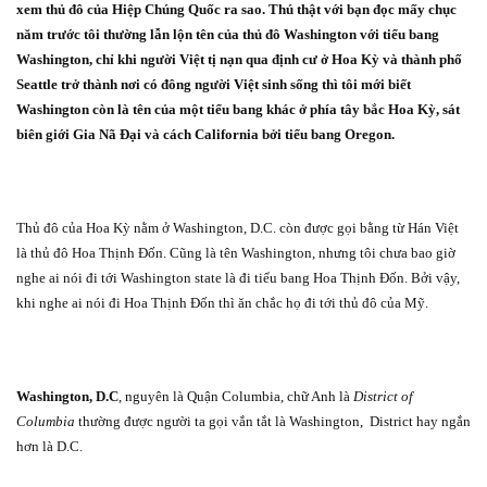
xem thủ đô của Hiệp Chúng Quốc ra sao.
Thú thật với bạn đọc mấy chục
năm trước tôi thường lẫn lộn tên của thủ đô Washington với tiểu bang
Washington, chỉ khi người Việt tị nạn qua định cư ở Hoa Kỳ và thành phố
Seattle trở thành nơi có đông người Việt sinh sống thì tôi mới biết
Washington còn là tên của một tiểu bang khác ở phía tây bắc Hoa Kỳ, sát
biên giới Gia Nã Đại và cách California bởi tiểu bang Oregon.
Thủ đô của Hoa Kỳ nằm ở Washington, D.C. còn được gọi bằng từ Hán Việt
là thủ đô Hoa Thịnh Đốn. Cũng là tên Washington, nhưng tôi chưa bao giờ
nghe ai nói đi tới Washington state là đi tiểu bang Hoa Thịnh Đốn. Bởi vậy,
khi nghe ai nói đi Hoa Thịnh Đốn thì ăn chắc họ đi tới thủ đô của Mỹ.
Washington, D.C
, nguyên là Quận Columbia, chữ Anh là
District of
Columbia
thường được người ta gọi vắn tắt là Washington,
District hay ngắn
hơn là D.C.