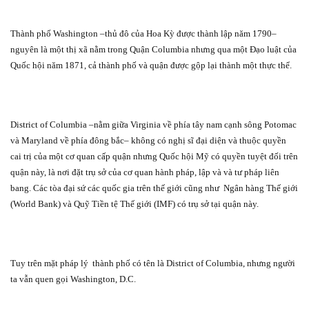
Thành phố Washington –thủ đô của Hoa Kỳ được thành lập năm 1790–
nguyên là một thị xã nằm trong Quận Columbia nhưng qua một Đạo luật của
Quốc hội năm 1871, cả thành phố và quận được gộp lại thành một thực thể.
District of Columbia –nằm giữa Virginia về phía tây nam cạnh sông Potomac
và Maryland về phía đông bắc– không có nghị sĩ đại diện và thuộc quyền
cai trị của một cơ quan cấp quận nhưng Quốc hội Mỹ có quyền tuyệt đối trên
quận này, là nơi đặt trụ sở của cơ quan hành pháp, lập và và tư pháp liên
bang. Các tòa đại sứ các quốc gia trên thế giới cũng như
Ngân hàng Thế giới
(World Bank) và Quỹ Tiền tệ Thế giới (IMF) có trụ sở tại quận này.
Tuy trên mặt pháp lý
thành phố có tên là District of Columbia, nhưng người
ta vẫn quen gọi Washington, D.C.