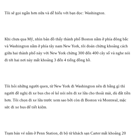
Tôi sẽ gọi ngắn hơn nữa và dễ hiểu với bạn đọc: Washington.
Khi chưa qua Mỹ, nhìn bản đồ thấy thành phố Boston nằm ở phía đông bắc
và Washington nằm ở phía tây nam New York, tôi đoán chừng khoảng cách
giữa hai thành phố này với New York chừng 300 đến 400 cây số và nghe nói
đi tới hai nơi này mất khoảng 3 đến 4 tiếng đồng hồ.
Tôi hỏi những người quen, từ New York đi Washington nên đi bằng gì thì
người đề nghị đi xe bus cho rẻ kẻ nói nên đi xe lửa cho thoải mái, dù đắt tiền
hơn. Tôi chọn đi xe lửa trước xem sao bởi còn đi Boston và Montreal, mặc
sức đi xe bus để tiết kiệm.
Trạm bán vé nằm ở Penn Station, đi bộ từ khách sạn Carter mất khoảng 20