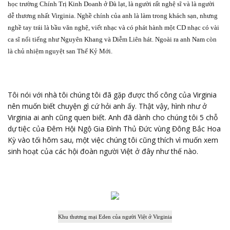
học trường Chính Trị Kinh Doanh ở Đà lạt, là người rất nghệ sĩ và là người
dễ thương nhất Virginia. Nghề chính của anh là làm trong khách sạn, nhưng
nghề tay trái là bầu văn nghệ, viết nhạc và có phát hành một CD nhạc có vài
ca sĩ nổi tiếng như Nguyên Khang và Diễm Liên hát. Ngoài ra anh Nam còn
là chủ nhiệm nguyệt san Thế Kỷ Mới.
Tôi nói với nhà tôi chúng tôi đã gặp được thổ công của Virginia
nên muốn biết chuyện gì cứ hỏi anh ấy. Thật vậy, hình như ở
Virginia ai anh cũng quen biết. Anh đã dành cho chúng tôi 5 chỗ
dự tiệc của Đêm Hội Ngộ Gia Đình Thủ Đức vùng Đông Bắc Hoa
Kỳ vào tối hôm sau, một việc chúng tôi cũng thích vì muốn xem
sinh hoạt của các hội đoàn người Việt ở đây như thế nào.
Khu thương mại Eden của người Việt ở Virginia