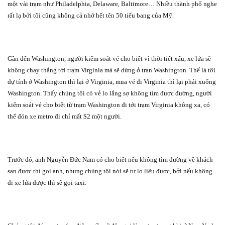
một vài trạm như Philadelphia, Delaware, Baltimore… Nhiều thành phố nghe
rất lạ bởi tôi cũng không cả nhớ hết tên 50 tiểu bang của Mỹ.
Gần đến Washington, người kiểm soát vé cho biết vì thời tiết xấu, xe lửa sẽ
không chạy thẳng tới trạm Virginia mà sẽ dừng ở trạn Washington. Thế là tôi
dự tính ở Washington thì lại ở Virginia, mua vé đi Virginia thì lại phải xuống
Washington. Thấy chúng tôi có vẻ lo lắng sợ không tìm được đường, người
kiểm soát vé cho biết từ trạm Washington đi tới trạm Virginia không xa, có
thể đón xe metro đi chỉ mất $2 một người.
Trước đó, anh Nguyễn Đức Nam có cho biết nếu không tìm đường về khách
sạn được thì gọi anh, nhưng chúng tôi nói sẽ tự lo liệu được, bởi nếu không
đi xe lửa được thì sẽ gọi taxi.