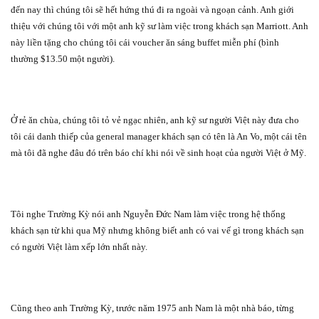
đến nay thì chúng tôi sẽ hết hứng thú đi ra ngoài và ngoạn cảnh. Anh giới
thiệu với chúng tôi với một anh kỹ sư làm việc trong khách sạn Marriott. Anh
này liền tặng cho chúng tôi cái voucher ăn sáng buffet miễn phí (bình
thường $13.50 một người).
Ở rẻ ăn chùa, chúng tôi tỏ vẻ ngạc nhiên, anh kỹ sư người Việt này đưa cho
tôi cái danh thiếp của general manager khách sạn có tên là An Vo, một cái tên
mà tôi đã nghe đâu đó trên báo chí khi nói về sinh hoạt của người Việt ở Mỹ.
Tôi nghe Trường Kỳ nói anh Nguyễn Đức Nam làm việc trong hệ thống
khách sạn từ khi qua Mỹ nhưng không biết anh có vai vế gì trong khách sạn
có người Việt làm xếp lớn nhất này.
Cũng theo anh Trường Kỳ, trước năm 1975 anh Nam là một nhà báo, từng