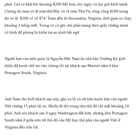
phút. Giá vé khứ hồi khoảng $200 Mỹ kim, tùy ngày và tùy giờ khởi hành.
Chúng tôi mua vé đi trưa thứ Bảy và về trưa Thứ Tư, tổng cộng $180 trong
đó vé đi
$106 vé về $74. Trạm đến là Alexandria, Virginia, thời gian xe chạy
khoảng 3 tiếng rưỡi. Trong vé có ghi chú phải mang theo giấy chứng minh
có hình để phòng bị kiểm tra an ninh bất ngờ.
Người bạn của mới quen là Nguyễn Đức Nam do nhà báo Trường Kỳ giới
thiệu đã book chỗ trọ cho chúng tôi tại khách sạn Mariott nằm ở khu
Pentagon South, Virginia.
Anh Nam cho biết khách sạn này, gần xa lộ và tới khu buôn bán của người
Việt chừng 15 phút lái xe. Muốn đi lên trung tâm thủ đô chỉ mất khoảng 10
phút. Anh nói khách sạn ở ngay Washington đắt hơn, nhưng khu Pentagon
South nằm ở giữa nên tới thủ đô của Mỹ hay thủ phủ của người Việt ở
Virginia đều tiện lợi.