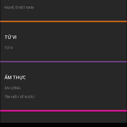
NGHỆ SĨ VIỆT NAM
TỬ VI
TỬ VI
ẨM THỰC
ĂN UỐNG
TÌM HIỂU VỀ RƯỢU