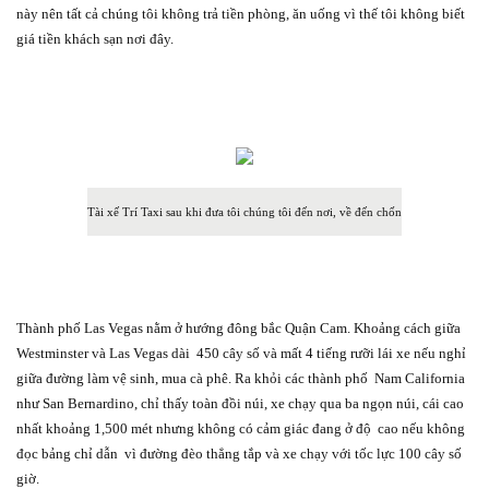
này nên tất cả chúng tôi không trả tiền phòng, ăn uống vì thế tôi không biết
giá tiền khách sạn nơi đây.
Tài xế Trí Taxi sau khi đưa tôi chúng tôi đến nơi, về đến chốn
Thành phố Las Vegas nằm ở hướng đông bắc Quận Cam. Khoảng cách giữa
Westminster và Las Vegas dài
450 cây số và mất 4 tiếng rưỡi lái xe nếu nghỉ
giữa đường làm vệ sinh, mua cà phê. Ra khỏi các thành phố
Nam California
như San Bernardino, chỉ thấy toàn đồi núi, xe chạy qua ba ngọn núi, cái cao
nhất khoảng 1,500 mét nhưng không có cảm giác đang ở độ
cao nếu không
đọc bảng chỉ dẫn
vì đường đèo thẳng tắp và xe chạy với tốc lực 100 cây số
giờ.