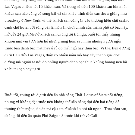
Las Vegas chiếm hết 15 khách sạn. Và trong số trên 100 khách sạn lớn nhỏ,
khách sạn nào cũng có sòng bài và sân khấu trình diễn các show giống như
broadway ở New York, vì thế
khách sạn còn gắn vào thương hiệu chữ casino
cạnh chữ hotel bởi sòng bài là món ăn chơi chính của thành phố cờ bạc này,
mở cửa 24 giờ. Như ở khách sạn chúng tôi trú ngụ, buổi tối thấy những
khuôn mặt vui tươi hớn hở nhưng sáng hôm sau nhìn những người ngồi
trước bàn đánh bạc mặt mày ủ rủ do mất ngủ hay thua bạc. Vì thế, trên đường
đi từ Cali đến Las Vegas, thấy có nhiều nấm mồ hay cây thánh giá
dọc
đường mà người ta nói do những người đánh bạc thua khủng hoảng nên lái
xe bị tai nạn hay tự tử.
Buổi tối, chúng tôi dự trù đến ăn nhà hàng Thái
Lotus of Siam nổi tiếng,
nhưng vì không đặt trước nên không thể sắp hàng đợi đến hai tiếng để
thưởng thức một quán ăn mà cậu em rể sành ăn nói rất ngon.
Trưa hôm sau,
chúng tôi đến ăn quán Phở Saigon 8 trước khi trở về Cali.