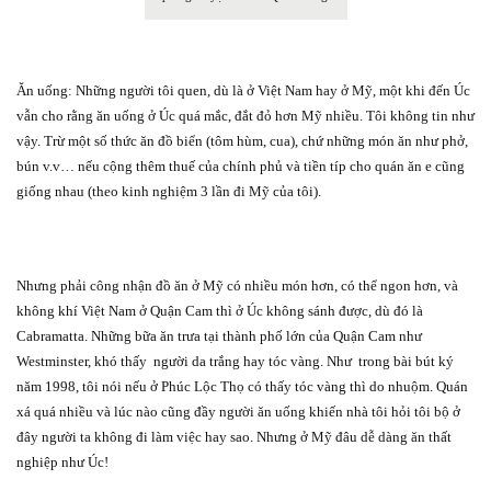
Ăn uống: Những người tôi quen, dù là ở Việt Nam hay ở Mỹ, một khi đến Úc
vẫn cho rằng ăn uống ở Úc quá mắc, đắt đỏ hơn Mỹ nhiều. Tôi không tin như
vậy. Trừ một số thức ăn đồ biển (tôm hùm, cua), chứ những món ăn như phở,
bún v.v… nếu cộng thêm thuế của chính phủ và tiền típ cho quán ăn e cũng
giống nhau (theo kinh nghiệm 3 lần đi Mỹ của tôi).
Nhưng phải công nhận đồ ăn ở Mỹ có nhiều món hơn, có thể ngon hơn, và
không khí Việt Nam ở Quận Cam thì ở Úc không sánh được, dù đó là
Cabramatta. Những bữa ăn trưa tại thành phố lớn của Quận Cam như
Westminster, khó thấy
người da trắng hay tóc vàng. Như
trong bài bút ký
năm 1998, tôi nói nếu ở Phúc Lộc Thọ có thấy tóc vàng thì do nhuộm. Quán
xá quá nhiều và lúc nào cũng đầy người ăn uống khiến nhà tôi hỏi tôi bộ ở
đây người ta không đi làm việc hay sao. Nhưng ở Mỹ đâu dễ dàng ăn thất
nghiệp như Úc!