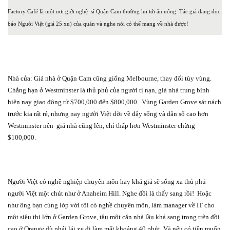
Factory Café là một nơi giới nghệ
sĩ Quận Cam thường lui tới ăn uống. Tác giả đang đọc
báo Người Việt (giá 25 xu) của quán và nghe nói có thể mang về nhà được!
Nhà cửa: Giá nhà ở Quận Cam cũng giống Melbourne, thay đổi tùy vùng.
Chẳng hạn ở Westminster là thủ phủ của người tị nạn, giá nhà trung bình
hiện nay giao động từ $700,000 đến $800,000.
Vùng Garden Grove sát nách
trước kia rất rẻ, nhưng nay người Việt dời về đây sống và dân số cao hơn
Westminster nên
giá nhà cũng lên, chỉ thấp hơn Westminster chừng
$100,000.
Người Việt có nghề nghiệp chuyên môn hay khá giả sẽ sống xa thủ phủ
người Việt một chút như ở Anaheim Hill. Nghe đồi là thấy sang rồi!
Hoặc
như ông bạn cùng lớp với tôi có nghề chuyên môn, làm manager về IT cho
một siêu thị lớn ở Garden Grove, tậu một căn nhà lầu khá sang trọng trên đồi
cao ở Orange dù phải lái xe đi làm mất khoảng 40 phút. Và nếu có tiền muốn