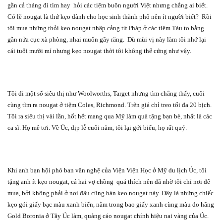
gần cả tháng đi tìm hay
hỏi các tiệm buôn người Việt nhưng chẳng ai biết.
Có lẽ nougat là thứ kẹo dành cho học sinh thành phố nên ít người biết?
Rồi
tôi mua những thỏi kẹo nougat nhập cảng từ Pháp ở các tiệm Tàu to bằng
gần nửa cục xà phòng, nhai muốn gãy răng.
Dù mùi vị này làm tôi nhớ lại
cái tuổi mười mí nhưng kẹo nougat thời tôi không thể cứng như vậy.
Tôi đi một số siêu thị như Woolworths, Target nhưng tìm chẳng thấy, cuối
cùng tìm ra nougat ở tiệm Coles, Richmond. Trên giá chỉ treo tối đa 20 bịch.
Tôi ra siêu thị vài lần, hốt hết mang qua Mỹ làm quà tặng bạn bè, nhất là các
ca sĩ. Họ mê tơi. Về Úc, dịp lễ cuối năm, tôi lại gởi biếu, họ rất quý.
Khi anh bạn hội phó ban văn nghệ của Viện Viện Học ở Mỹ du lịch Úc, tôi
tặng anh ít kẹo nougat, cả hai vợ chồng
quá thích nên đã nhờ tôi chỉ nơi để
mua, bởi không phải ở nơi đâu cũng bán kẹo nougat này. Đây là những chiếc
kẹo gói giấy bạc màu xanh biển, nằm trong bao giấy xanh cùng màu do hãng
Gold Boronia ở Tây Úc làm, quảng cáo nougat chính hiệu nai vàng của Úc.