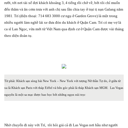
rưỡi, tới nơi tài xế đợi khách khoảng 3, 4 tiếng rồi chở về, bởi tôi chỉ muốn
đến thăm và ăn cơm trưa với anh chị sau lần chia tay ở trại tị nạn Galang năm
1981. Trí (điện thoại: 714 683 3000 cư ngụ ở Garden Grove) là một trong
nhiều người làm nghề lái xe đưa đón du khách ở Quận Cam. Trí có mẹ vợ là
ca sĩ Lan Ngọc, vừa mới từ Việt Nam qua định cư ở Quận Cam được vài tháng
theo diện đoàn tụ.
Từ phải: Khách sạn sòng bài New York – New York với tượng Nữ thần Tự do, ở giữa từ
xa là Khách sạn Paris với tháp Eiffel và bên góc phải là tháp Khách sạn MGM.
Las Vegas
nguyên là một sa mạc được bao bọc bởi những ngọn núi trọc
Nhờ chuyến đi này với Trí,
tôi hỏi giá cả đi Las Vegas nơi hầu như người