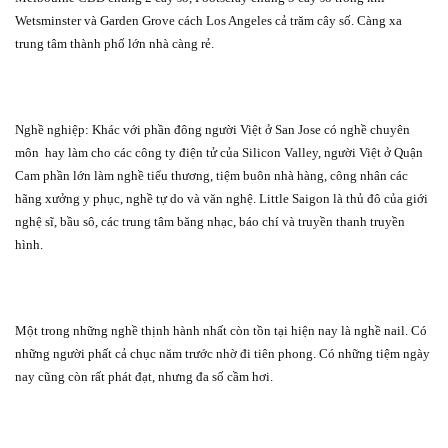
Wetsminster và Garden Grove cách Los Angeles cả trăm cây số. Càng xa
trung tâm thành phố lớn nhà càng rẻ.
Nghề nghiệp: Khác với phần đông người Việt ở San Jose có nghề chuyên
môn
hay làm cho các công ty điện tử của Silicon Valley, người Việt ở Quận
Cam phần lớn làm nghề tiểu thương, tiệm buôn nhà hàng, công nhân các
hãng xưởng y phục, nghề tự do và văn nghệ. Little Saigon là thủ đô của giới
nghệ sĩ, bầu sô, các trung tâm băng nhạc, báo chí và truyền thanh truyền
hình.
Một trong những nghề thịnh hành nhất còn tồn tại hiện nay là nghề nail. Có
những người phất cả chục năm trước nhờ đi tiên phong. Có những tiệm ngày
nay cũng còn rất phát đạt, nhưng đa số cầm hơi.