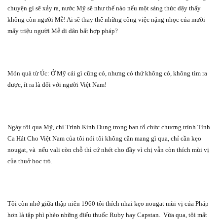
chuyện gì sẽ xảy ra, nước Mỹ sẽ như thế nào nếu một sáng thức dậy thấy
không còn người Mễ! Ai sẽ thay thế những công việc nặng nhọc của mười
mấy triệu người Mễ di dân bất hợp pháp?
Món quà từ Úc: Ở Mỹ cái gì cũng có, nhưng có thứ không có, không tìm ra
được, ít ra là đối với người Việt Nam!
Ngày tôi qua Mỹ, chị Trịnh Kinh Dung trong ban tổ chức chương trình Tình
Ca Hát Cho Việt Nam của tôi nói tôi không cần mang gì qua, chỉ cần kẹo
nougat, và
nếu vali còn chỗ thì cứ nhét cho đầy vì chị vẫn còn thích mùi vị
của thuở học trò.
Tôi còn nhớ giữa thập niên 1960 tôi thích nhai kẹo nougat mùi vị của Pháp
hơn là tập phì phèo những điếu thuốc Ruby hay Capstan.
Vừa qua, tôi mất