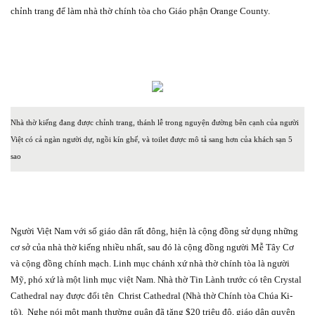
chỉnh trang để làm nhà thờ chính tòa cho Giáo phận Orange County.
Nhà thờ kiếng đang được chỉnh trang, thánh lễ trong nguyện đường bên cạnh của người
Việt có cả ngàn người dự, ngồi kín ghế, và toilet được mô tả sang hơn của khách sạn 5
sao
Người Việt Nam với số giáo dân rất đông, hiện là cộng đồng sử dụng những
cơ sở của nhà thờ kiếng nhiều nhất, sau đó là cộng đồng người Mễ Tây Cơ
và cộng đồng chính mạch. Linh mục chánh xứ nhà thờ chính tòa là người
Mỹ, phó xứ là một linh mục việt Nam. Nhà thờ Tin Lành trước có tên Crystal
Cathedral nay được đổi tên
Christ Cathedral (Nhà thờ Chính tòa Chúa Ki-
tô).
Nghe nói một mạnh thường quân đã tặng $20 triệu đô, giáo dân quyên