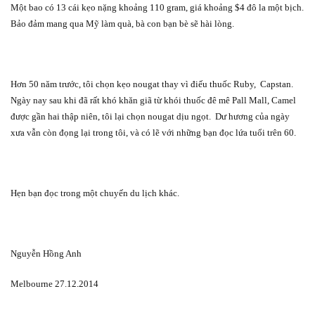
Một bao có 13 cái kẹo nặng khoảng 110 gram, giá khoảng $4 đô la một bịch.
Bảo đảm mang qua Mỹ làm quà, bà con bạn bè sẽ hài lòng.
Hơn 50 năm trước, tôi chọn kẹo nougat thay vì điếu thuốc Ruby,
Capstan.
Ngày nay sau khi đã rất khó khăn giã từ khói thuốc đê mê Pall Mall, Camel
được gần hai thập niên, tôi lại chọn nougat dịu ngọt.
Dư hương của ngày
xưa vẫn còn đọng lại trong tôi, và có lẽ với những bạn đọc lứa tuổi trên 60.
Hẹn bạn đọc trong một chuyến du lịch khác.
Nguyễn Hồng Anh
Melbourne 27.12.2014