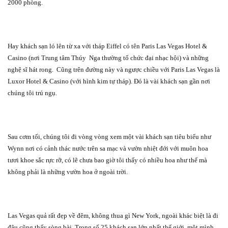
2000 phòng.
Hay khách sạn ló lên từ xa với tháp Eiffel có tên Paris Las Vegas Hotel &
Casino (nơi Trung tâm Thúy
Nga thường tổ chức đại nhạc hội) và những
nghệ sĩ hát rong.
Cũng trên đường này và ngược chiều với Paris Las Vegas là
Luxor Hotel & Casino (với hình kim tự tháp). Đó là vài khách sạn gần nơi
chúng tôi trú ngụ.
Sau cơm tối, chúng tôi đi vòng vòng xem một vài khách sạn tiêu biểu như
Wynn nơi có cảnh thác nước trên sa mạc và vườn nhiệt đới với muôn hoa
tươi khoe sắc rực rỡ, có lẽ chưa bao giờ tôi thấy có nhiều hoa như thế mà
không phải là những vườn hoa ở ngoài trời.
Las Vegas quả rất đẹp về đêm, không thua gì New York, ngoài khác biệt là đi
đâu cũng thấy sòng bài. Trong số 25 khách sạn lớn nhất thế giới, một mình