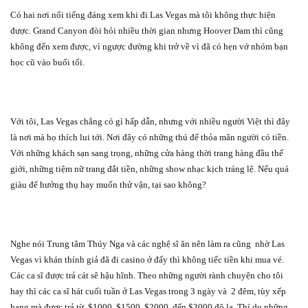
Có hai nơi nổi tiếng đáng xem khi đi Las Vegas mà tôi không thực hiện
được. Grand Canyon đòi hỏi nhiều thời gian nhưng Hoover Dam thì cũng
không đến xem được, vì ngược đường khi trở về vì đã có hẹn vớ nhóm bạn
học cũ vào buổi tối.
Với tôi, Las Vegas chẳng có gì hấp dẫn, nhưng với nhiều người Việt thì đây
là nơi mà họ thích lui tới. Nơi đây có những thú để thỏa mãn người có tiền.
Với những khách sạn sang trọng, những cửa hàng thời trang hàng đầu thế
giới, những tiệm nữ trang đắt tiền, những show nhạc kịch tráng lệ. Nếu quá
giàu để hưởng thụ hay muốn thử vận, tại sao không?
Nghe nói Trung tâm Thúy Nga và các nghệ sĩ ăn nên làm ra cũng
nhờ Las
Vegas vì khán thính giả đã đi casino ở đấy thì không tiếc tiền khi mua vé.
Các ca sĩ được trả cát sê hậu hĩnh. Theo những người rành chuyện cho tôi
hay thì các ca sĩ hát cuối tuần ở Las Vegas trong 3 ngày và
2 đêm, tùy xếp
hạng mà được trả từ
$1000, $1500, $2000
đến $3000 đô la. Thí dụ những