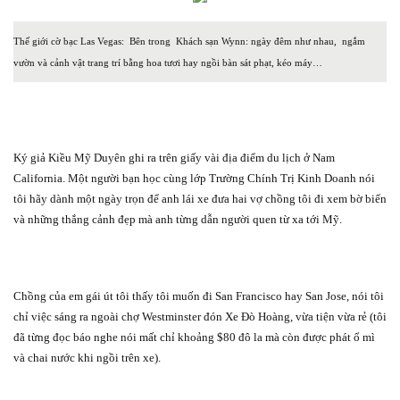
Thế giới cờ bạc Las Vegas:
Bên trong
Khách sạn Wynn: ngày đêm như nhau,
ngắm
vườn và cảnh vật trang trí bằng hoa tươi hay ngồi bàn sát phạt, kéo máy…
Ký giả Kiều Mỹ Duyên ghi ra trên giấy vài địa điểm du lịch ở Nam
California. Một người bạn học cùng lớp Trường Chính Trị Kinh Doanh nói
tôi hãy dành một ngày trọn để anh lái xe đưa hai vợ chồng tôi đi xem bờ biển
và những thắng cảnh đẹp mà anh từng dẫn người quen từ xa tới Mỹ.
Chồng của em gái út tôi thấy tôi muốn đi San Francisco hay San Jose, nói tôi
chỉ việc sáng ra ngoài chợ Westminster đón Xe Đò Hoàng, vừa tiện vừa rẻ (tôi
đã từng đọc báo nghe nói mất chỉ khoảng $80 đô la mà còn được phát ổ mì
và chai nước khi ngồi trên xe).