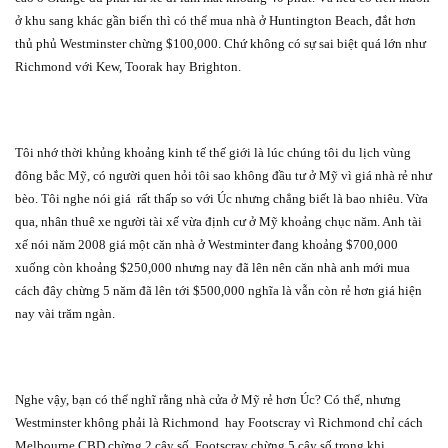
ở khu sang khác gần biển thì có thể mua nhà ở Huntington Beach, đắt hơn
thủ phủ Westminster chừng $100,000. Chứ không có sự sai biệt quá lớn như
Richmond với Kew, Toorak hay Brighton.
Tôi nhớ thời khủng khoảng kinh tế thế giới là lúc chúng tôi du lịch vùng
đông bắc Mỹ, có người quen hỏi tôi sao không đầu tư ở Mỹ vì giá nhà rẻ như
bèo. Tôi nghe nói giá
rất thấp so với Úc nhưng chẳng biết là bao nhiêu. Vừa
qua, nhân thuê xe người tài xế vừa định cư ở Mỹ khoảng chục năm. Anh tài
xế nói năm 2008 giá một căn nhà ở Westminter đang khoảng $700,000
xuống còn khoảng $250,000 nhưng nay đã lên nên căn nhà anh mới mua
cách đây chừng 5 năm đã lên tới $500,000 nghĩa là vẫn còn rẻ hơn giá hiện
nay vài trăm ngàn.
Nghe vậy, bạn có thể nghĩ rằng nhà cửa ở Mỹ rẻ hơn Úc? Có thể, nhưng
Westminster không phải là Richmond
hay Footscray vì Richmond chỉ cách
Melbourne CBD chừng 2 cây số, Footscray chừng 5 cây số trong khi