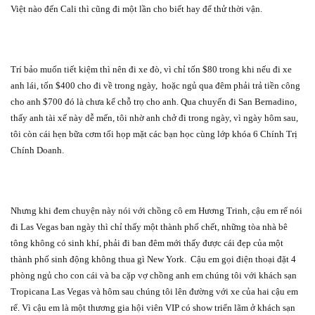
Việt nào đến Cali thì cũng đi một lần cho biết hay để thử thời vận.
Trí bảo muốn tiết kiệm thì nên đi xe đò, vì chỉ tốn $80 trong khi nếu đi xe
anh lái, tốn $400 cho đi về trong ngày,
hoặc ngủ qua đêm phải trả tiền công
cho anh $700 đó là chưa kể chỗ trọ cho anh. Qua chuyến đi San Bernadino,
thấy anh tài xế này dễ mến, tôi nhờ anh chở đi trong ngày, vì ngày hôm sau,
tôi còn cái hẹn bữa cơm tối họp mặt các bạn học cùng lớp khóa 6 Chính Trị
Chính Doanh.
Nhưng khi đem chuyện này nói với chồng cô em Hương Trinh, cậu em rể nói
đi Las Vegas ban ngày thì chỉ thấy một thành phố chết, những tòa nhà bê
tông không có sinh khí, phải đi ban đêm mới thấy được cái đẹp của một
thành phố sinh động không thua gì New York.
Cậu em gọi điện thoại đặt 4
phòng ngủ cho con cái và ba cặp vợ chồng anh em chúng tôi với khách sạn
Tropicana Las Vegas và hôm sau chúng tôi lên đường với xe của hai cậu em
rể. Vì cậu em là một thương gia hội viên VIP có show triển lãm ở khách sạn