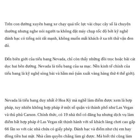
Trên con đường xuyên bang xe chạy quá tốc lực vài chục cây số là chuyện
thường nhưng nghe nói người ta không đặt máy chụp tốc độ bởi kỹ nghệ
đánh bạc có tiếng nói rất mạnh, không muốn mất khách ở xa tới thử vận đen
đỏ.
Đến biên giới của tiểu bang Nevada, chỉ còn thấy những đồi trọc hoặc bãi cát
dọc hai bên đường. Nevada là tiểu bang của sa mạc. Nền kinh tế chính của
tiểu bang là kỹ nghệ sòng bài và hầm mỏ (sản xuất vàng hàng thứ 4 thế giới).
Nevada là tiểu bang duy nhất ở Hoa Kỳ mà nghề làm điếm được xem là hợp
pháp, tuy nhiên không hợp pháp ở một số quận và thành phố như Las Vegas
và thủ phủ Carson. Chính thức, có 19 nhà thổ có đăng bạ nhưng dịch vụ làm
điếm bất hợp pháp ở Las Vegas rất thịnh hành với số khách làng chơi cao gấp
66 lần so với các nhà chứa có giấy phép. Đánh bạc và điếm như chị em hay
đồng tiền hai mặt. Nhà cầm quyền chẳng làm gì được. Mà biết thì cũng làm