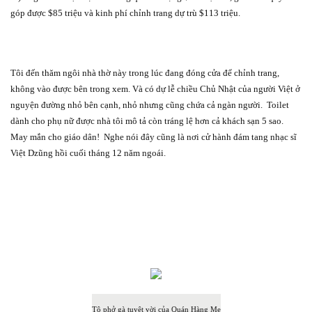
góp được $85 triệu và kinh phí chỉnh trang dự trù $113 triệu.
Tôi đến thăm ngôi nhà thờ này trong lúc đang đóng cửa để chỉnh trang,
không vào được bên trong xem. Và có dự lễ chiều Chủ Nhật của người Việt ở
nguyện đường nhỏ bên cạnh, nhỏ nhưng cũng chứa cả ngàn người.
Toilet
dành cho phụ nữ được nhà tôi mô tả còn tráng lệ hơn cả khách sạn 5 sao.
May mắn cho giáo dân!
Nghe nói đây cũng là nơi cử hành đám tang nhạc sĩ
Việt Dzũng hồi cuối tháng 12 năm ngoái.
Tô phở gà tuyệt vời của Quán Hàng Me