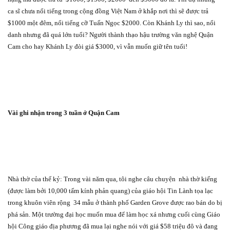
ca sĩ chưa nổi tiếng trong cộng đồng Việt Nam ở khắp nơi thì sẽ được trả
$1000 một đêm, nổi tiếng cỡ Tuấn Ngọc $2000. Còn Khánh Ly thì sao, nổi
danh nhưng đã quá lớn tuổi? Người thành thạo hậu trường văn nghệ Quận
Cam cho hay Khánh Ly đòi giá $3000, vì vẫn muốn giữ tên tuổi!
Vài ghi nhận trong 3 tuần ở Quận Cam
Nhà thờ của thế kỷ: Trong vài năm qua, tôi nghe câu chuyện
nhà thờ kiếng
(được làm bởi 10,000 tấm kính phản quang) của giáo hội Tin Lành tọa lạc
trong khuôn viên rộng
34 mẫu ở thành phố Garden Grove được rao bán do bị
phá sản. Một trường đại học muốn mua để làm học xá nhưng cuối cùng Giáo
hội Công giáo địa phương đã mua lại nghe nói với giá $58 triệu đô và đang