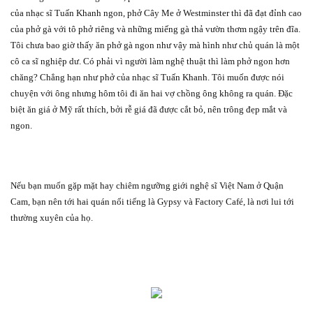
của nhạc sĩ Tuấn Khanh ngon, phở Cây Me ở Westminster thì đã đạt đỉnh cao
của phở gà với tô phở riêng và những miếng gà thả vườn thơm ngậy trên đĩa.
Tôi chưa bao giờ thấy ăn phở gà ngon như vậy mà hình như chủ quán là một
cô ca sĩ nghiệp dư. Có phải vì người làm nghệ thuật thì làm phở ngon hơn
chăng? Chẳng hạn như phở của nhạc sĩ Tuấn Khanh. Tôi muốn được nói
chuyện với ông nhưng hôm tôi đi ăn hai vợ chồng ông không ra quán. Đặc
biệt ăn giá ở Mỹ rất thích, bởi rễ giá đã được cắt bỏ, nên trông đẹp mắt và
ngon.
Nếu bạn muốn gặp mặt hay chiêm ngưỡng giới nghệ sĩ Việt Nam ở Quận
Cam, bạn nên tới hai quán nổi tiếng là Gypsy và Factory Café, là nơi lui tới
thường xuyên của họ.