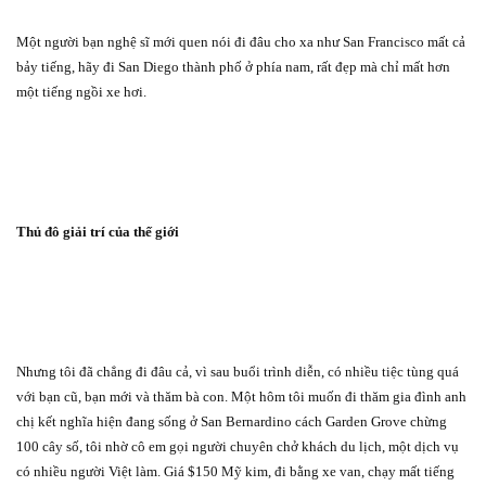
Một người bạn nghệ sĩ mới quen nói đi đâu cho xa như San Francisco mất cả
bảy tiếng, hãy đi San Diego thành phố ở phía nam, rất đẹp mà chỉ mất hơn
một tiếng ngồi xe hơi.
Thủ đô giải trí của thế giới
Nhưng tôi đã chẳng đi đâu cả, vì sau buổi trình diễn, có nhiều tiệc tùng quá
với bạn cũ, bạn mới và thăm bà con. Một hôm tôi muốn đi thăm gia đình anh
chị kết nghĩa hiện đang sống ở San Bernardino cách Garden Grove chừng
100 cây số, tôi nhờ cô em gọi người chuyên chở khách du lịch, một dịch vụ
có nhiều người Việt làm. Giá $150 Mỹ kim, đi bằng xe van, chạy mất tiếng