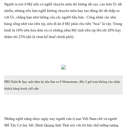
Người ta nói ở Mỹ nếu có nghề chuyên môn thì lương rất cao, cao hơn Úc rất
nhiều, nhưng nếu làm nghề không chuyên môn hay lao động thì rất thấp so
với Úc, chẳng hạn như lương của các người hầu bàn.
Công nhân các nhà
hàng sống nhờ vào tiền típ, nên đi ăn ở Mỹ phải cho tiền “boa” là vậy. Trung
bình là 10% trên hóa đơn và có những tiệm Mỹ tính tiền típ lên tới 20% hay
thậm chí 25% (đó là chưa kể thuế chính phủ).
PRO Nails & Spa: một tiệm ăn nên làm ra ở Westminster, đến 2 giờ trưa không còn nhận
khách hàng book chỗ nữa
Những nghề nặng nhọc ngày nay người cựu tị nạn Việt Nam chê và người
Mễ Tây Cơ ôm
hết. Đinh Quang Anh Thái nói với tôi hãy thử tưởng tượng