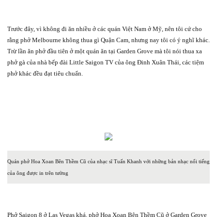
Trước đây, vì không đi ăn nhiều ở các quán Việt Nam ở Mỹ, nên tôi cứ cho
rằng phở Melbourne không thua gì Quận Cam, nhưng nay tôi có ý nghĩ khác.
Trừ lần ăn phở đầu tiên ở một quán ăn tại Garden Grove mà tôi nói thua xa
phở gà của nhà bếp đài Little Saigon TV của ông Đinh Xuân Thái, các tiệm
phở khác đều đạt tiêu chuẩn.
Quán phở Hoa Xoan Bên Thềm Cũ của nhạc sĩ Tuấn Khanh với những bản nhạc nổi tiếng
của ông được in trên tường
Phở Saigon 8 ở Las Vegas khá, phở Hoa Xoan Bên Thềm Cũ ở Garden Grove