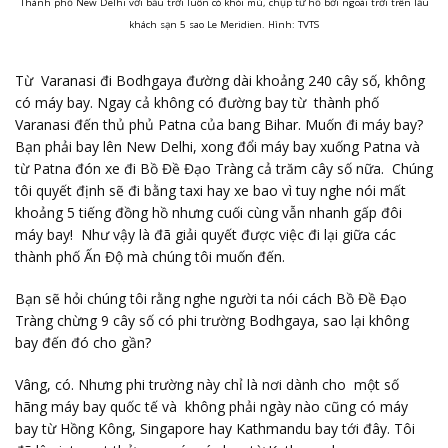
Thành phố New Delhi với bầu trời luôn có khói mù, chụp từ hồ bơi ngoài trời trên lầu
khách sạn 5 sao Le Meridien. Hình: TVTS
Từ Varanasi đi Bodhgaya đường dài khoảng 240 cây số, không
có máy bay. Ngay cả không có đường bay từ thành phố
Varanasi đến thủ phủ Patna của bang Bihar. Muốn đi máy bay?
Bạn phải bay lên New Delhi, xong đổi máy bay xuống Patna và
từ Patna đón xe đi Bồ Đề Đạo Tràng cả trăm cây số nữa. Chúng
tôi quyết định sẽ đi bằng taxi hay xe bao vì tuy nghe nói mất
khoảng 5 tiếng đồng hồ nhưng cuối cùng vẫn nhanh gấp đôi
máy bay! Như vậy là đã giải quyết được việc đi lại giữa các
thành phố Ấn Độ mà chúng tôi muốn đến.
Bạn sẽ hỏi chúng tôi rằng nghe người ta nói cách Bồ Đề Đạo
Tràng chừng 9 cây số có phi trường Bodhgaya, sao lại không
bay đến đó cho gần?
Vâng, có. Nhưng phi trường này chỉ là nơi dành cho một số
hãng máy bay quốc tế và không phải ngày nào cũng có máy
bay từ Hồng Kông, Singapore hay Kathmandu bay tới đây. Tôi