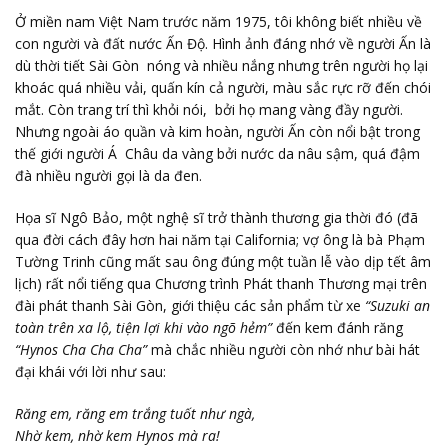
Ở miền nam Việt Nam trước năm 1975, tôi không biết nhiều về
con người và đất nước Ấn Độ. Hình ảnh đáng nhớ về người Ấn là
dù thời tiết Sài Gòn nóng và nhiều nắng nhưng trên người họ lại
khoác quá nhiều vải, quấn kín cả người, màu sắc rực rỡ đến chói
mắt. Còn trang trí thì khỏi nói, bởi họ mang vàng đầy người.
Nhưng ngoài áo quần và kim hoàn, người Ấn còn nổi bật trong
thế giới người Á Châu da vàng bởi nước da nâu sậm, quá đậm
đà nhiều người gọi là da đen.
Họa sĩ Ngô Bảo, một nghệ sĩ trở thành thương gia thời đó (đã
qua đời cách đây hơn hai năm tại California; vợ ông là bà Phạm
Tường Trinh cũng mất sau ông đúng một tuần lễ vào dịp tết âm
lịch) rất nổi tiếng qua Chương trình Phát thanh Thương mại trên
đài phát thanh Sài Gòn, giới thiệu các sản phẩm từ xe
“Suzuki an
toàn trên xa lộ, tiện lợi khi vào ngõ hẻm”
đến kem đánh răng
“Hynos Cha Cha Cha”
mà chắc nhiều người còn nhớ như bài hát
đại khái với lời như sau:
Răng em, răng em trắng tuốt như ngà,
Nhờ kem, nhờ kem Hynos mà ra!