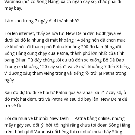
Varanasi (nơi có Sông Hằng) xa cả ngàn cây số, chắc phải đi
máy bay.
Làm sao trong 7 ngày đi 4 thành phố?
Tôi lên internet, thấy xe lửa từ New Delhi đến Bodhgaya vé
dưới 20 đô la nhưng đi mất khoảng 14 tiếng nên đã chọn mua
vé khứ hồi tới thành phố Patna khoảng 200 đô la một người.
Sông Hằng cũng chạy qua Patna, thành phố lớn nhất của tỉnh
bang Bihar. Từ đây chúng tôi dự trù đón xe xuống Bồ Đề Đạo
Tràng (xa khoảng 120 cây số, đi và về mất khoảng 7 đến 8 tiếng
vì đường xấu) thăm viếng trong vài tiếng rồi trở lại Patna trong
ngày.
Sau đó dự trù đi xe hơi từ Patna qua Varanasi xa 217 cây số, ở
đó một hai đêm, trở về Patna và sau đó bay lên New Delhi để
trở về Úc.
Tôi đã mua vé khứ hồi New Delhi – Patna bằng online, nhưng
mấy ngày sau đổi ý, bởi tôi nghĩ rằng chưa tới đoạn Sông Hằng
trên thành phố Varanasi nổi tiếng thì coi như chưa thấy Sông