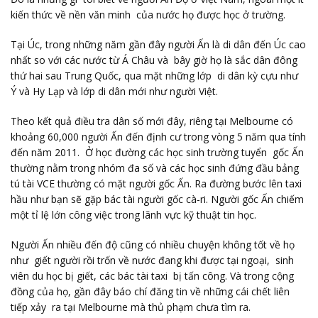
kiến thức về nền văn minh của nước họ được học ở trường.
Tại Úc, trong những năm gần đây người Ấn là di dân đến Úc cao
nhất so với các nước từ Á Châu và bây giờ họ là sắc dân đông
thứ hai sau Trung Quốc, qua mặt những lớp di dân kỳ cựu như
Ý và Hy Lạp và lớp di dân mới như người Việt.
Theo kết quả điều tra dân số mới đây, riêng tại Melbourne có
khoảng 60,000 người Ấn đến định cư trong vòng 5 năm qua tính
đến năm 2011. Ở học đường các học sinh trường tuyển gốc Ấn
thường nằm trong nhóm đa số và các học sinh đứng đầu bảng
tú tài VCE thường có mặt người gốc Ấn. Ra đường bước lên taxi
hầu như bạn sẽ gặp bác tài người gốc cà-ri. Người gốc Ấn chiếm
một tỉ lệ lớn công việc trong lãnh vực kỹ thuật tin học.
Người Ấn nhiều đến độ cũng có nhiều chuyện không tốt về họ
như giết người rồi trốn về nước đang khi được tại ngoại, sinh
viên du học bị giết, các bác tài taxi bị tấn công. Và trong cộng
đồng của họ, gần đây báo chí đăng tin về những cái chết liên
tiếp xảy ra tại Melbourne mà thủ phạm chưa tìm ra.