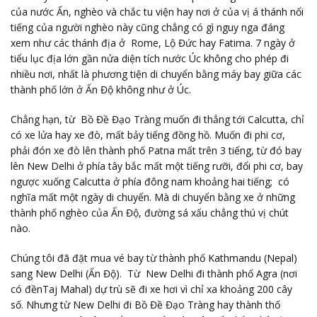
của nước Ấn, nghèo và chắc tu viện hay nơi ở của vị á thánh nổi
tiếng của người nghèo này cũng chẳng có gì nguy nga đáng
xem như các thánh địa ở Rome, Lộ Đức hay Fatima. 7 ngày ở
tiểu lục địa lớn gần nửa diện tích nước Úc không cho phép đi
nhiều nơi, nhất là phương tiện di chuyển bằng máy bay giữa các
thành phố lớn ở Ấn Độ không như ở Úc.
Chẳng hạn, từ Bồ Đề Đạo Tràng muốn đi thẳng tới Calcutta, chỉ
có xe lửa hay xe đò, mất bảy tiếng đồng hồ. Muốn đi phi cơ,
phải đón xe đò lên thành phố Patna mất trên 3 tiếng, từ đó bay
lên New Delhi ở phía tây bắc mất một tiếng rưỡi, đổi phi cơ, bay
ngược xuống Calcutta ở phía đông nam khoảng hai tiếng; có
nghĩa mất một ngày di chuyển. Mà di chuyển bằng xe ở những
thành phố nghèo của Ấn Độ, đường sá xấu chẳng thú vị chút
nào.
Chúng tôi đã đặt mua vé bay từ thành phố Kathmandu (Nepal)
sang New Delhi (Ấn Độ). Từ New Delhi đi thành phố Agra (nơi
có đềnTaj Mahal) dự trù sẽ đi xe hơi vì chỉ xa khoảng 200 cây
số. Nhưng từ New Delhi đi Bồ Đề Đạo Tràng hay thành thố