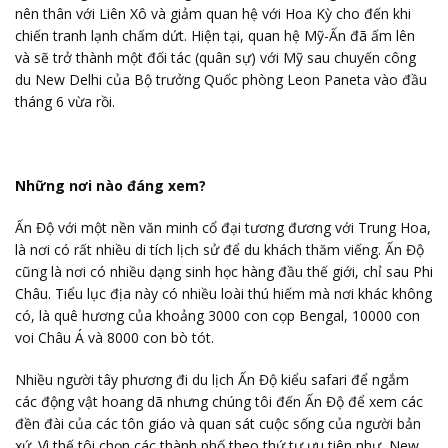
nên thân với Liên Xô và giảm quan hệ với Hoa Kỳ cho đến khi
chiến tranh lạnh chấm dứt. Hiện tại, quan hệ Mỹ-Ấn đã ấm lên
và sẽ trở thành một đối tác (quân sự) với Mỹ sau chuyến công
du New Delhi của Bộ trưởng Quốc phòng Leon Paneta vào đầu
tháng 6 vừa rồi.
Những nơi nào đáng xem?
Ấn Độ với một nền văn minh cổ đại tương đương với Trung Hoa,
là nơi có rất nhiều di tích lịch sử để du khách thăm viếng. Ấn Độ
cũng là nơi có nhiều dạng sinh học hàng đầu thế giới, chỉ sau Phi
Châu. Tiểu lục địa này có nhiều loài thú hiếm mà nơi khác không
có, là quê hương của khoảng 3000 con cọp Bengal, 10000 con
voi Châu Á và 8000 con bò tót.
Nhiều người tây phương đi du lịch Ấn Độ kiểu safari để ngắm
các động vật hoang dã nhưng chúng tôi đến Ấn Độ để xem các
đền đài của các tôn giáo và quan sát cuộc sống của người bản
xứ. Vì thế tôi chọn các thành phố theo thứ tự ưu tiên như New