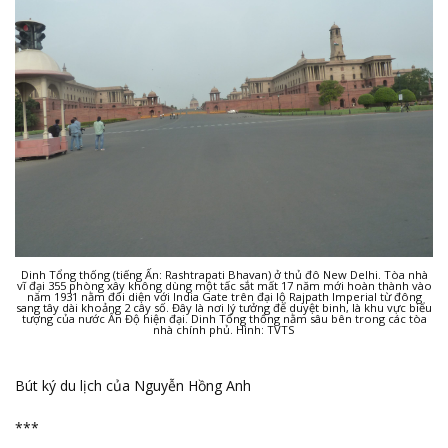
Dinh Tổng thống (tiếng Ấn: Rashtrapati Bhavan) ở thủ đô New Delhi. Tòa nhà
vĩ đại 355 phòng xây không dùng một tấc sắt mất 17 năm mới hoàn thành vào
năm 1931 nằm đối diện với India Gate trên đại lộ Rajpath Imperial từ đông
sang tây dài khoảng 2 cây số. Đây là nơi lý tưởng để duyệt binh, là khu vực biểu
tượng của nước Ấn Độ hiện đại. Dinh Tổng thống nằm sâu bên trong các tòa
nhà chính phủ. Hình: TVTS
Bút ký du lịch của Nguyễn Hồng Anh
***