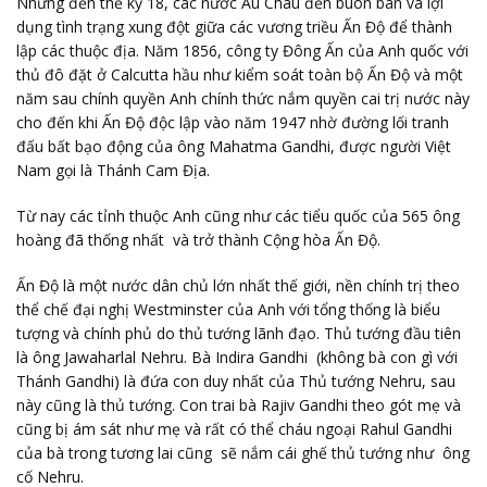
Nhưng đến thế kỷ 18, các nước Âu Châu đến buôn bán và lợi
dụng tình trạng xung đột giữa các vương triều Ấn Độ để thành
lập các thuộc địa. Năm 1856, công ty Đông Ấn của Anh quốc với
thủ đô đặt ở Calcutta hầu như kiểm soát toàn bộ Ấn Độ và một
năm sau chính quyền Anh chính thức nắm quyền cai trị nước này
cho đến khi Ấn Độ độc lập vào năm 1947 nhờ đường lối tranh
đấu bất bạo động của ông Mahatma Gandhi, được người Việt
Nam gọi là Thánh Cam Địa.
Từ nay các tỉnh thuộc Anh cũng như các tiểu quốc của 565 ông
hoàng đã thống nhất và trở thành Cộng hòa Ấn Độ.
Ấn Độ là một nước dân chủ lớn nhất thế giới, nền chính trị theo
thể chế đại nghị Westminster của Anh với tổng thống là biểu
tượng và chính phủ do thủ tướng lãnh đạo. Thủ tướng đầu tiên
là ông Jawaharlal Nehru. Bà Indira Gandhi (không bà con gì với
Thánh Gandhi) là đứa con duy nhất của Thủ tướng Nehru, sau
này cũng là thủ tướng. Con trai bà Rajiv Gandhi theo gót mẹ và
cũng bị ám sát như mẹ và rất có thể cháu ngoại Rahul Gandhi
của bà trong tương lai cũng sẽ nắm cái ghế thủ tướng như ông
cố Nehru.