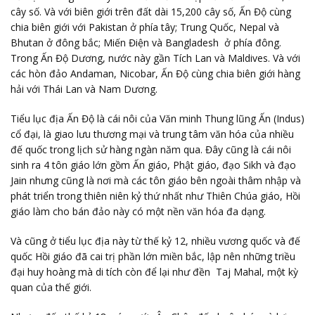
cây số. Và với biên giới trên đất dài 15,200 cây số, Ấn Độ cùng
chia biên giới với Pakistan ở phía tây; Trung Quốc, Nepal và
Bhutan ở đông bắc; Miến Điện và Bangladesh ở phía đông.
Trong Ấn Độ Dương, nước này gần Tích Lan và Maldives. Và với
các hòn đảo Andaman, Nicobar, Ấn Độ cùng chia biên giới hàng
hải với Thái Lan và Nam Dương.
Tiểu lục địa Ấn Độ là cái nôi của Văn minh Thung lũng Ấn (Indus)
cổ đại, là giao lưu thương mại và trung tâm văn hóa của nhiều
đế quốc trong lịch sử hàng ngàn năm qua. Đây cũng là cái nôi
sinh ra 4 tôn giáo lớn gồm Ấn giáo, Phật giáo, đạo Sikh và đạo
Jain nhưng cũng là nơi mà các tôn giáo bên ngoài thâm nhập và
phát triển trong thiên niên kỷ thứ nhất như Thiên Chúa giáo, Hồi
giáo làm cho bán đảo này có một nền văn hóa đa dạng.
Và cũng ở tiểu lục địa này từ thế kỷ 12, nhiều vương quốc và đế
quốc Hồi giáo đã cai trị phần lớn miền bắc, lập nên những triều
đại huy hoàng mà di tích còn để lại như đền Taj Mahal, một kỳ
quan của thế giới.