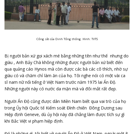
Cổng sắt của Dinh Tổng thống. Hình: TVTS
Bị người bản xứ gọi xách mé bằng những tên như thế nhưng do
giàu , Anh Bảy Chà không những được người bản xứ biết đến
qua quảng cáo Hynos mà còn được các bà các cô thích, nhờ sự
giàu có và chăm chỉ làm ăn của họ. Tôi nghe nói có một vài ca
sĩ nam nữ nổi tiếng ở Việt Nam trước năm 1975 lai Ấn Độ.
Những người này có nước da mặn mà và đôi mắt rất đẹp.
Người Ấn Độ cũng được dân Miền Nam biết qua vai trò của họ
trong Ủy hội Quốc tế Kiểm soát Đình chiến Đông Dương sau
Hiệp định Geneve, dù ủy hội này đã chẳng làm được tích sự gì
khi Bắc Việt vi phạm hiệp định.
Đó là những gì tôi biết về người Ấn Độ ở Việt Nam, ngoài một ít