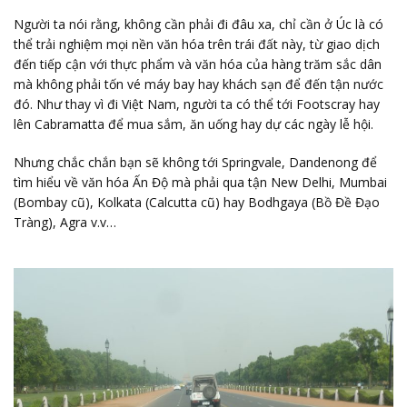
Người ta nói rằng, không cần phải đi đâu xa, chỉ cần ở Úc là có
thể trải nghiệm mọi nền văn hóa trên trái đất này, từ giao dịch
đến tiếp cận với thực phẩm và văn hóa của hàng trăm sắc dân
mà không phải tốn vé máy bay hay khách sạn để đến tận nước
đó. Như thay vì đi Việt Nam, người ta có thể tới Footscray hay
lên Cabramatta để mua sắm, ăn uống hay dự các ngày lễ hội.
Nhưng chắc chắn bạn sẽ không tới Springvale, Dandenong để
tìm hiểu về văn hóa Ấn Độ mà phải qua tận New Delhi, Mumbai
(Bombay cũ), Kolkata (Calcutta cũ) hay Bodhgaya (Bồ Đề Đạo
Tràng), Agra v.v…