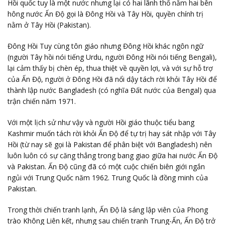
Hồi quốc tuy là một nước nhưng lại có hai lãnh thổ nằm hai bên
hông nước Ấn Độ gọi là Đông Hồi và Tây Hồi, quyền chính trị
nằm ở Tây Hồi (Pakistan).
Đông Hồi Tuy cùng tôn giáo nhưng Đông Hồi khác ngôn ngữ
(người Tây hồi nói tiếng Urdu, người Đông Hồi nói tiếng Bengali),
lại cảm thấy bị chèn ép, thua thiệt về quyền lợi, và với sự hỗ trợ
của Ấn Độ, người ở Đông Hồi đã nổi dậy tách rời khỏi Tây Hồi để
thành lập nước Bangladesh (có nghĩa Đất nước của Bengal) qua
trận chiến năm 1971.
Với một lịch sử như vậy và người Hồi giáo thuộc tiểu bang
Kashmir muốn tách rời khỏi Ấn Độ để tự trị hay sát nhập với Tây
Hồi (từ nay sẽ gọi là Pakistan để phân biệt với Bangladesh) nên
luôn luôn có sự căng thẳng trong bang giao giữa hai nước Ấn Độ
và Pakistan. Ấn Độ cũng đã có một cuộc chiến biên giới ngắn
ngủi với Trung Quốc năm 1962. Trung Quốc là đồng minh của
Pakistan.
Trong thời chiến tranh lạnh, Ấn Độ là sáng lập viên của Phong
trào Không Liên kết, nhưng sau chiến tranh Trung-Ấn, Ấn Độ trở