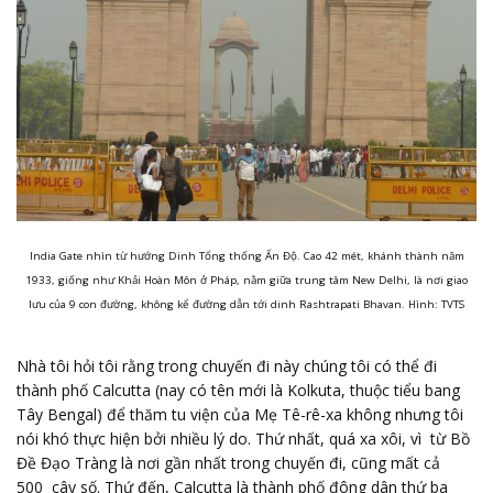
India Gate nhìn từ hướng Dinh Tổng thống Ấn Độ. Cao 42 mét, khánh thành năm
1933, giống như Khải Hoàn Môn ở Pháp, nằm giữa trung tâm New Delhi, là nơi giao
lưu của 9 con đường, không kể đường dẫn tới dinh Rashtrapati Bhavan. Hình: TVTS
Nhà tôi hỏi tôi rằng trong chuyến đi này chúng tôi có thể đi
thành phố Calcutta (nay có tên mới là Kolkuta, thuộc tiểu bang
Tây Bengal) để thăm tu viện của Mẹ Tê-rê-xa không nhưng tôi
nói khó thực hiện bởi nhiều lý do. Thứ nhất, quá xa xôi, vì từ Bồ
Đề Đạo Tràng là nơi gần nhất trong chuyến đi, cũng mất cả
500 cây số. Thứ đến, Calcutta là thành phố đông dân thứ ba