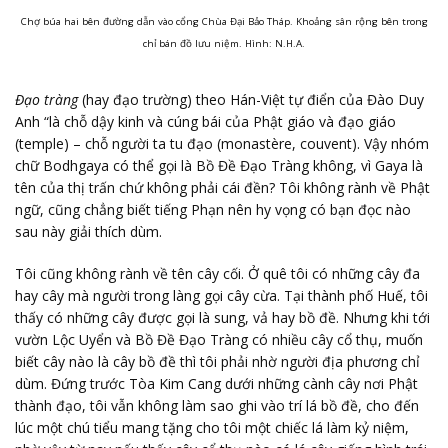
Chợ búa hai bên đường dẫn vào cổng Chùa Đại Bảo Tháp. Khoảng sân rộng bên trong
chỉ bán đồ lưu niệm. Hình: N.H.A.
Đạo tràng
(hay đạo trường) theo Hán-Việt tự điển của Đào Duy
Anh “là chỗ dậy kinh và cúng bái của Phật giáo và đạo giáo
(temple) – chỗ người ta tu đạo (monastère, couvent). Vậy nhóm
chữ Bodhgaya có thể gọi là Bồ Đề Đạo Tràng không, vì Gaya là
tên của thị trấn chứ không phải cái đền? Tôi không rành về Phật
ngữ, cũng chẳng biết tiếng Phạn nên hy vọng có bạn đọc nào
sau này giải thích dùm.
Tôi cũng không rành về tên cây cối. Ở quê tôi có những cây đa
hay cây mà người trong làng gọi cây cừa. Tại thành phố Huế, tôi
thấy có những cây được gọi là sung, vả hay bồ đề. Nhưng khi tới
vườn Lộc Uyển và Bồ Đề Đạo Tràng có nhiều cây cổ thụ, muốn
biết cây nào là cây bồ đề thì tôi phải nhờ người địa phương chỉ
dùm. Đứng trước Tòa Kim Cang dưới những cành cây nơi Phật
thành đạo, tôi vẫn không làm sao ghi vào trí lá bồ đề, cho đến
lúc một chú tiểu mang tặng cho tôi một chiếc lá làm kỷ niệm,