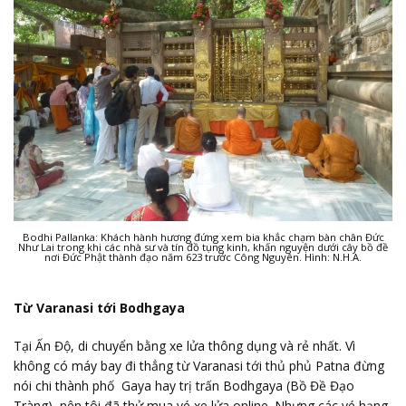
Bodhi Pallanka: Khách hành hương đứng xem bia khắc chạm bàn chân Đức
Như Lai trong khi các nhà sư và tín đồ tụng kinh, khấn nguyện dưới cây bồ đề
nơi Đức Phật thành đạo năm 623 trước Công Nguyên. Hình: N.H.A.
Từ Varanasi tới Bodhgaya
Tại Ấn Độ, di chuyển bằng xe lửa thông dụng và rẻ nhất. Vì
không có máy bay đi thẳng từ Varanasi tới thủ phủ Patna đừng
nói chi thành phố Gaya hay trị trấn Bodhgaya (Bồ Đề Đạo
Tràng), nên tôi đã thử mua vé xe lửa online. Nhưng các vé hạng