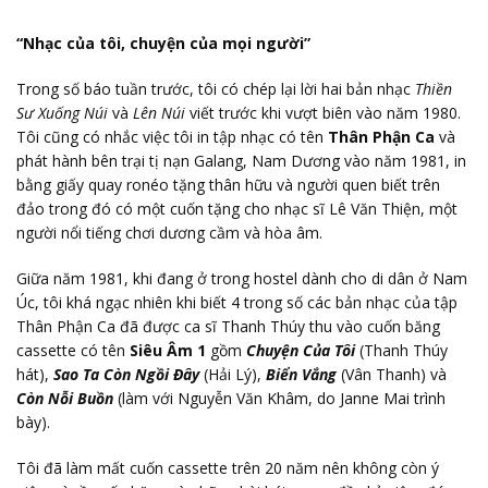
“Nhạc của tôi, chuyện của mọi người”
Trong số báo tuần trước, tôi có chép lại lời hai bản nhạc
Thiền
Sư Xuống Núi
và
Lên Núi
viết trước khi vượt biên vào năm 1980.
Tôi cũng có nhắc việc tôi in tập nhạc có tên
Thân Phận Ca
và
phát hành bên trại tị nạn Galang, Nam Dương vào năm 1981, in
bằng giấy quay ronéo tặng thân hữu và người quen biết trên
đảo trong đó có một cuốn tặng cho nhạc sĩ Lê Văn Thiện, một
người nổi tiếng chơi dương cầm và hòa âm.
Giữa năm 1981, khi đang ở trong hostel dành cho di dân ở Nam
Úc, tôi khá ngạc nhiên khi biết 4 trong số các bản nhạc của tập
Thân Phận Ca đã được ca sĩ Thanh Thúy thu vào cuốn băng
cassette có tên
Siêu Âm 1
gồm
Chuyện Của Tôi
(Thanh Thúy
hát),
Sao Ta Còn Ngồi Đây
(Hải Lý),
Biển Vắng
(Vân Thanh) và
Còn Nỗi Buồn
(làm với Nguyễn Văn Khâm, do Janne Mai trình
bày).
Tôi đã làm mất cuốn cassette trên 20 năm nên không còn ý