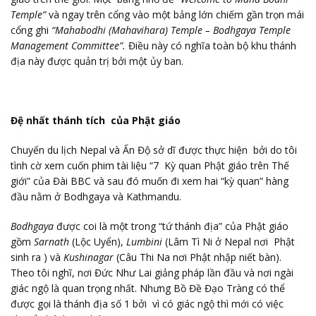
Temple”
và ngay trên cổng vào một bảng lớn chiếm gần trọn mái
cổng ghi
“Mahabodhi (Mahavihara) Temple – Bodhgaya Temple
Management Committee”.
Điều này có nghĩa toàn bộ khu thánh
địa này được quản trị bởi một ủy ban.
Đệ nhất thánh tích của Phật giáo
Chuyến du lịch Nepal và Ấn Độ sở dĩ được thực hiện bởi do tôi
tình cờ xem cuốn phim tài liệu “7 Kỳ quan Phật giáo trên Thế
giới” của Đài BBC và sau đó muốn đi xem hai “kỳ quan” hàng
đầu nằm ở Bodhgaya và Kathmandu.
Bodhgaya
được coi là một trong “tứ thánh địa” của Phật giáo
gồm
Sarnath
(Lộc Uyển),
Lumbini
(Lâm Tì Ni ở Nepal nơi Phật
sinh ra ) và
Kushinagar
(Câu Thi Na nơi Phật nhập niết bàn).
Theo tôi nghĩ, nơi Đức Như Lai giảng pháp lần đầu và nơi ngài
giác ngộ là quan trọng nhất. Nhưng Bồ Đề Đạo Tràng có thể
được gọi là thánh địa số 1 bởi vì có giác ngộ thì mới có việc