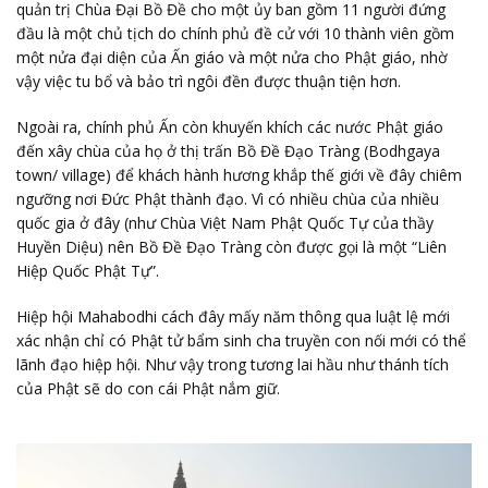
quản trị Chùa Đại Bồ Đề cho một ủy ban gồm 11 người đứng
đầu là một chủ tịch do chính phủ đề cử với 10 thành viên gồm
một nửa đại diện của Ấn giáo và một nửa cho Phật giáo, nhờ
vậy việc tu bổ và bảo trì ngôi đền được thuận tiện hơn.
Ngoài ra, chính phủ Ấn còn khuyến khích các nước Phật giáo
đến xây chùa của họ ở thị trấn Bồ Đề Đạo Tràng (Bodhgaya
town/ village) để khách hành hương khắp thế giới về đây chiêm
ngưỡng nơi Đức Phật thành đạo. Vì có nhiều chùa của nhiều
quốc gia ở đây (như Chùa Việt Nam Phật Quốc Tự của thầy
Huyền Diệu) nên Bồ Đề Đạo Tràng còn được gọi là một “Liên
Hiệp Quốc Phật Tự”.
Hiệp hội Mahabodhi cách đây mấy năm thông qua luật lệ mới
xác nhận chỉ có Phật tử bẩm sinh cha truyền con nối mới có thể
lãnh đạo hiệp hội. Như vậy trong tương lai hầu như thánh tích
của Phật sẽ do con cái Phật nắm giữ.