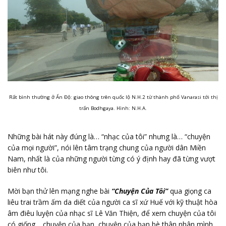
Rất bình thường ở Ấn Độ: giao thông trên quốc lộ N.H.2 từ thành phố Vanarasi tới thị
trấn Bodhgaya. Hình: N.H.A.
Những bài hát này đúng là… “nhạc của tôi” nhưng là… “chuyện
của mọi người”, nói lên tâm trạng chung của người dân Miền
Nam, nhất là của những người từng có ý định hay đã từng vượt
biên như tôi.
Mời bạn thử lên mạng nghe bài
“Chuyện Của Tôi”
qua giọng ca
liêu trai trầm ấm da diết của người ca sĩ xứ Huế với kỹ thuật hòa
âm điêu luyện của nhạc sĩ Lê Văn Thiện, để xem chuyện của tôi
có giống… chuyện của bạn, chuyện của bạn bè thân nhân mình