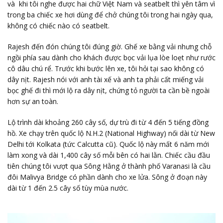
và khi tôi nghe được hai chữ Việt Nam và seatbelt thì yên tâm vì
trong ba chiếc xe hơi dùng để chở chúng tôi trong hai ngày qua,
không có chiếc nào có seatbelt.
Rajesh đến đón chúng tôi đúng giờ. Ghế xe bằng vải nhưng chỗ
ngồi phía sau dành cho khách được bọc vải lụa lòe loẹt như rước
cô dâu chú rể. Trước khi bước lên xe, tôi hỏi tại sao không có
dây nịt. Rajesh nói với anh tài xế và anh ta phải cất miếng vải
bọc ghế đi thì mới lộ ra dây nịt, chứng tỏ người ta cần bề ngoài
hơn sự an toàn.
Lộ trình dài khoảng 260 cây số, dự trù đi từ 4 đến 5 tiếng đồng
hồ. Xe chạy trên quốc lộ N.H.2 (National Highway) nối dài từ New
Delhi tới Kolkata (tức Calcutta cũ). Quốc lộ này mất 6 năm mới
làm xong và dài 1,400 cây số mỗi bên có hai lằn. Chiếc cầu đầu
tiên chúng tôi vượt qua Sông Hằng ở thành phố Varanasi là cầu
đôi Malivya Bridge có phần dành cho xe lửa. Sông ở đoạn này
dài từ 1 đến 2.5 cây số tùy mùa nước.