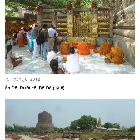
19 Tháng 8, 2012
Ấn Độ: Dưới cội Bồ Đề (kỳ 8)