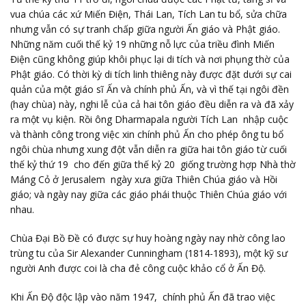
vua chúa các xứ Miến Điện, Thái Lan, Tích Lan tu bổ, sửa chữa
nhưng vẫn có sự tranh chấp giữa người Ấn giáo và Phật giáo.
Những năm cuối thế kỷ 19 những nỗ lực của triều đình Miến
Điện cũng không giúp khôi phục lại di tích và nơi phụng thờ của
Phật giáo. Có thời kỳ di tích linh thiêng này được đặt dưới sự cai
quản của một giáo sĩ Ấn và chính phủ Ấn, và vì thế tại ngôi đền
(hay chùa) này, nghi lễ của cả hai tôn giáo đều diễn ra và đã xảy
ra một vụ kiện. Rồi ông Dharmapala người Tích Lan nhập cuộc
và thành công trong việc xin chính phủ Ấn cho phép ông tu bổ
ngôi chùa nhưng xung đột vẫn diễn ra giữa hai tôn giáo từ cuối
thế kỷ thứ 19 cho đến giữa thế kỷ 20 giống trường hợp Nhà thờ
Máng Cỏ ở Jerusalem ngày xưa giữa Thiên Chúa giáo và Hồi
giáo; và ngày nay giữa các giáo phái thuộc Thiên Chúa giáo với
nhau.
Chùa Đại Bồ Đề có được sự huy hoàng ngày nay nhờ công lao
trùng tu của Sir Alexander Cunningham (1814-1893), một kỹ sư
người Anh được coi là cha đẻ công cuộc khảo cổ ở Ấn Độ.
Khi Ấn Độ độc lập vào năm 1947, chính phủ Ấn đã trao việc