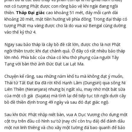
nơi có tượng Phật được con rồng bảo vệ khi ngài đang ngồi
thiền.
Tháp Đại giác
cao khoảng 51 mét, đáy mỗi cạnh dài
khoảng 20 mét, mặt tiền hướng về phía đông. Trong đại tháp có
tượng Phật mạ vàng được cho là do vua xứ Bengal cúng dường
vào thế kỷ thứ 4.
Ngay sau bảo tháp là cây bồ đề rất lớn, được cho là nơi Phật
ngồi thiền trước khi đạt chánh quả. Ở đây có rất nhiều bảo tháp
lớn nhỏ. Phía bắc của chùa có khu thờ phụng của người Tây
Tạng với bàn thờ ảnh Đức Đạt Lai Lạt Ma.
Chuyện kể rằng, sau những năm khổ tu mà không đạt ý muốn,
Thái tử Tất Đạt Đa đã rời Khổ Hạnh Lâm (Dungsiri) qua sông Ni
Liên Thiền (Neranjara) nhưng bị ngất xỉu, may nhờ một bát sữa
của một cô gái (Sujata) mà tỉnh lại để tiếp tục tới ngồi dưới cây
bồ đề thiền định trong 49 ngày và sau đó đạt giác ngộ.
Sau khi Đức Phật nhập niết bàn, vua A Dục Vương cho dựng một
cột trụ trên đầu có hình sư tử (nay chỉ còn trụ đá) để đánh dấu
một nơi linh thiêng và cho xây một tường đá bao quanh để bảo