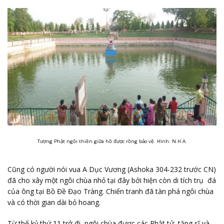
Tượng Phật ngồi thiền giữa hồ được rồng bảo vệ. Hình: N.H.A.
Cũng có người nói vua A Dục Vương (Ashoka 304-232 trước CN)
đã cho xây một ngôi chùa nhỏ tại đây bởi hiện còn di tích trụ đá
của ông tại Bồ Đề Đạo Tràng. Chiến tranh đã tàn phá ngôi chùa
và có thời gian dài bỏ hoang.
Từ thế kỷ thứ 11 trở đi, ngôi chùa được các Phật tử, tăng sĩ và