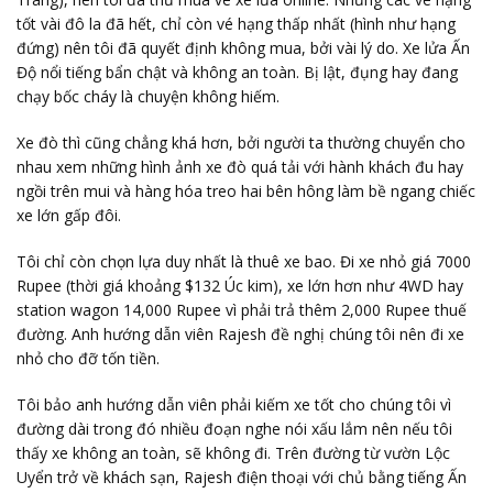
tốt vài đô la đã hết, chỉ còn vé hạng thấp nhất (hình như hạng
đứng) nên tôi đã quyết định không mua, bởi vài lý do. Xe lửa Ấn
Độ nổi tiếng bẩn chật và không an toàn. Bị lật, đụng hay đang
chạy bốc cháy là chuyện không hiếm.
Xe đò thì cũng chẳng khá hơn, bởi người ta thường chuyển cho
nhau xem những hình ảnh xe đò quá tải với hành khách đu hay
ngồi trên mui và hàng hóa treo hai bên hông làm bề ngang chiếc
xe lớn gấp đôi.
Tôi chỉ còn chọn lựa duy nhất là thuê xe bao. Đi xe nhỏ giá 7000
Rupee (thời giá khoảng $132 Úc kim), xe lớn hơn như 4WD hay
station wagon 14,000 Rupee vì phải trả thêm 2,000 Rupee thuế
đường. Anh hướng dẫn viên Rajesh đề nghị chúng tôi nên đi xe
nhỏ cho đỡ tốn tiền.
Tôi bảo anh hướng dẫn viên phải kiếm xe tốt cho chúng tôi vì
đường dài trong đó nhiều đoạn nghe nói xấu lắm nên nếu tôi
thấy xe không an toàn, sẽ không đi. Trên đường từ vườn Lộc
Uyển trở về khách sạn, Rajesh điện thoại với chủ bằng tiếng Ấn