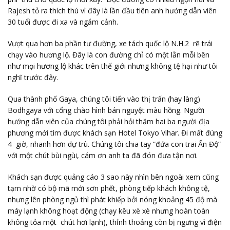
Rajesh tỏ ra thích thú vì đây là lần đầu tiên anh hướng dẫn viên
30 tuổi được đi xa và ngắm cảnh.
Vượt qua hơn ba phần tư đường, xe tách quốc lộ N.H.2 rẽ trái
chạy vào hương lộ. Đây là con đường chỉ có một lằn mỗi bên
như mọi hương lộ khác trên thế giới nhưng không tệ hại như tôi
nghĩ trước đây.
Qua thành phố Gaya, chúng tôi tiến vào thị trấn (hay làng)
Bodhgaya với cổng chào hình bán nguyệt màu hồng. Người
hướng dẫn viên của chúng tôi phải hỏi thăm hai ba người địa
phương mới tìm được khách sạn Hotel Tokyo Vihar. Đi mất đúng
4 giờ, nhanh hơn dự trù. Chúng tôi chia tay “đứa con trai Ấn Độ”
với một chút bùi ngùi, cám ơn anh ta đã đón đưa tận nơi.
Khách sạn được quảng cáo 3 sao này nhìn bên ngoài xem cũng
tạm nhờ có bộ mã mới sơn phết, phòng tiếp khách không tệ,
nhưng lên phòng ngủ thì phát khiếp bởi nóng khoảng 45 độ mà
máy lạnh không hoạt động (chạy kêu xè xè nhưng hoàn toàn
không tỏa một chút hơi lạnh), thỉnh thoảng còn bị ngưng vì điện