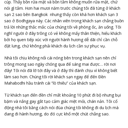
cúp. Thấy bồn rửa mặt và bồn tắm không muốn rửa mặt, chứ
nói gì tắm. Hơn hai mươi năm trước chúng tôi đã từng ở khách
sạn 2 sao bên Bangkok nhưng thấy còn khá hơn khách sạn 3
sao ở Bodhgaya này. Các nhân viên trong khách sạn chẳng buồn
trả lời những thắc mắc của chúng tôi về phòng ốc, ăn uống. Tôi
nghĩ người ở đây trông có vẻ không mấy thân thiện, hiếu khách
bởi họ quen tiếp xúc với người hành hương dễ dãi chỉ cần chỗ
đặt lưng, chứ không phải khách du lịch cần sự phục vụ.
Nhà tôi chịu không nổi cái nóng bên trong khách sạn nên chỉ
trông mong sao ngày chóng qua để sáng mai được… rời nơi
đây! Tôi nói đã lỡ tới đây và ở đây thì đành chịu vì không biết
làm sao hơn. Chúng tôi rời khách sạn ngay để đến Đền
Mahabodhi hầu tránh cái “lò thiêu” của khách sạn.
Từ khách sạn đến đền chỉ mất khoảng 10 phút đi bộ nhưng bụi
bặm và nắng gay gắt tạo cảm giác mệt mỏi, chán nản. Tôi cổ
động nhà tôi bằng cách nói đùa chúng tôi không đi du lịch mà
đang đi hành hương, do đó cực khổ một chút chẳng sao.