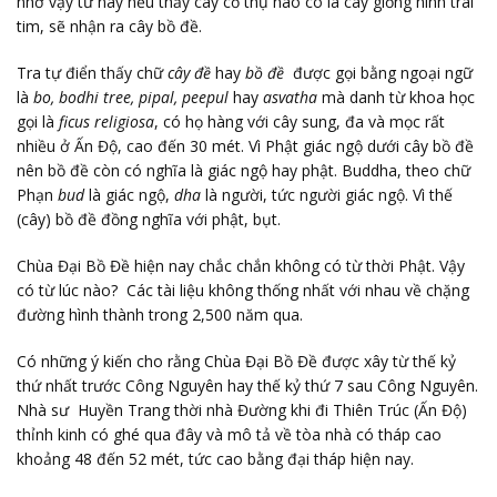
nhờ vậy từ nay nếu thấy cây cổ thụ nào có lá cây giống hình trái
tim, sẽ nhận ra cây bồ đề.
Tra tự điển thấy chữ
cây đề
hay
bồ đề
được gọi bằng ngoại ngữ
là
bo, bodhi tree, pipal, peepul
hay
asvatha
mà danh từ khoa học
gọi là
ficus religiosa
, có họ hàng với cây sung, đa và mọc rất
nhiều ở Ấn Độ, cao đến 30 mét. Vì Phật giác ngộ dưới cây bồ đề
nên bồ đề còn có nghĩa là giác ngộ hay phật. Buddha, theo chữ
Phạn
bud
là giác ngộ,
dha
là người, tức người giác ngộ. Vì thế
(cây) bồ đề đồng nghĩa với phật, bụt.
Chùa Đại Bồ Đề hiện nay chắc chắn không có từ thời Phật. Vậy
có từ lúc nào? Các tài liệu không thống nhất với nhau về chặng
đường hình thành trong 2,500 năm qua.
Có những ý kiến cho rằng Chùa Đại Bồ Đề được xây từ thế kỷ
thứ nhất trước Công Nguyên hay thế kỷ thứ 7 sau Công Nguyên.
Nhà sư Huyền Trang thời nhà Đường khi đi Thiên Trúc (Ấn Độ)
thỉnh kinh có ghé qua đây và mô tả về tòa nhà có tháp cao
khoảng 48 đến 52 mét, tức cao bằng đại tháp hiện nay.