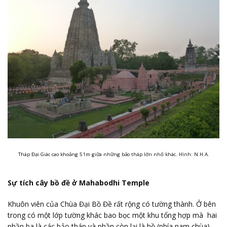
Tháp Đại Giác cao khoảng 51m giữa những bảo tháp lớn nhỏ khác. Hình: N.H.A.
Sự tích cây bồ đề ở Mahabodhi Temple
Khuôn viên của Chùa Đại Bồ Đề rất rộng có tường thành. Ở bên
trong có một lớp tường khác bao bọc một khu tổng hợp mà hai
phần ba là các bảo tháp và phần còn lại là hồ (phía nam chùa)