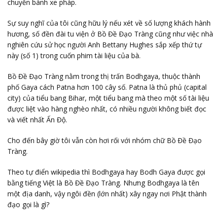
chuyển bánh xe pháp.
Sự suy nghĩ của tôi cũng hữu lý nếu xét về số lượng khách hành
hương, số đền đài tu viện ở Bồ Đề Đạo Tràng cũng như việc nhà
nghiên cứu sử học người Anh Bettany Hughes sắp xếp thứ tự
này (số 1) trong cuốn phim tài liệu của bà.
Bồ Đề Đạo Tràng nằm trong thị trấn Bodhgaya, thuộc thành
phố Gaya cách Patna hơn 100 cây số. Patna là thủ phủ (capital
city) của tiểu bang Bihar, một tiểu bang mà theo một số tài liệu
được liệt vào hàng nghèo nhất, có nhiều người không biết đọc
và viết nhất Ấn Độ.
Cho đến bây giờ tôi vẫn còn hơi rối với nhóm chữ Bồ Đề Đạo
Tràng.
Theo tự điển wikipedia thì Bodhgaya hay Bodh Gaya được gọi
bằng tiếng Việt là Bồ Đề Đạo Tràng. Nhưng Bodhgaya là tên
một địa danh, vậy ngôi đền (lớn nhất) xây ngay nơi Phật thành
đạo gọi là gì?