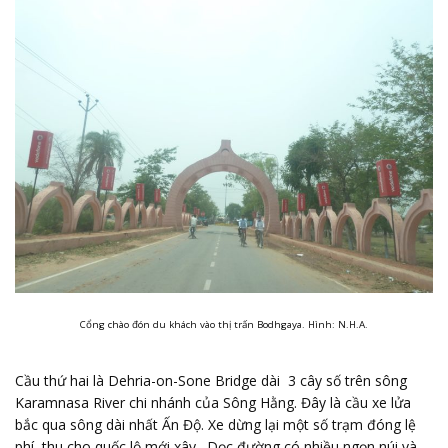
Cổng chào đón du khách vào thị trấn Bodhgaya. Hình: N.H.A.
Cầu thứ hai là Dehria-on-Sone Bridge dài 3 cây số trên sông
Karamnasa River chi nhánh của Sông Hằng. Đây là cầu xe lửa
bắc qua sông dài nhất Ấn Độ. Xe dừng lại một số trạm đóng lệ
phí thu cho quốc lộ mới xây. Dọc đường có nhiều ngọn núi và