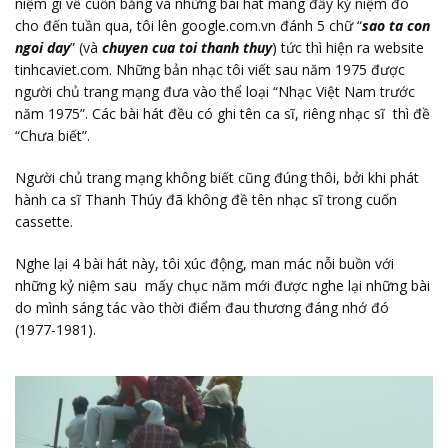
niệm gì về cuốn băng và những bài hát mang đầy kỷ niệm đó
cho đến tuần qua, tôi lên google.com.vn đánh 5 chữ “
sao ta con
ngoi day
” (và
chuyen cua toi thanh thuy
) tức thì hiện ra website
tinhcaviet.com. Những bản nhạc tôi viết sau năm 1975 được
người chủ trang mạng đưa vào thể loại “Nhạc Việt Nam trước
năm 1975”. Các bài hát đều có ghi tên ca sĩ, riêng nhạc sĩ thì đề
“Chưa biết”.
Người chủ trang mạng không biết cũng đúng thôi, bởi khi phát
hành ca sĩ Thanh Thúy đã không đề tên nhạc sĩ trong cuốn
cassette.
Nghe lại 4 bài hát này, tôi xúc động, man mác nỗi buồn với
những kỷ niệm sau mấy chục năm mới được nghe lại những bài
do mình sáng tác vào thời điểm đau thương đáng nhớ đó
(1977-1981).