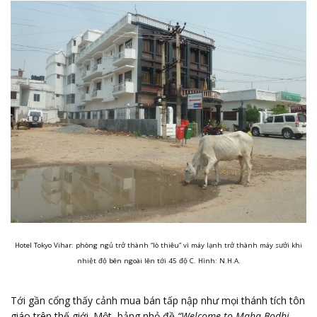
Hotel Tokyo Vihar: phòng ngủ trở thành “lò thiêu” vì máy lạnh trở thành máy sưởi khi
nhiệt độ bên ngoài lên tới 45 độ C. Hình: N.H.A.
Tới gần cổng thấy cảnh mua bán tấp nập như mọi thánh tích tôn
giáo trên thế giới. Một bảng nhỏ đề
“Welcome to Maha Bodhi