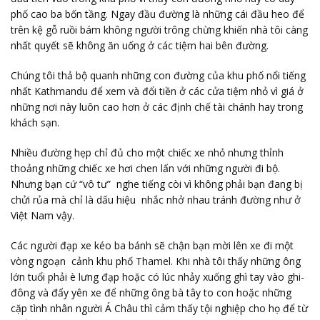
phố cao ba bốn tầng. Ngay đầu đường là những cái đầu heo để
trên kệ gỗ ruồi bám không người trông chừng khiến nhà tôi càng
nhất quyết sẽ không ăn uống ở các tiệm hai bên đường.
Chúng tôi thả bộ quanh những con đường của khu phố nổi tiếng
nhất Kathmandu để xem và đổi tiền ở các cửa tiệm nhỏ vì giá ở
những nơi này luôn cao hơn ở các định chế tài chánh hay trong
khách sạn.
Nhiều đường hẹp chỉ đủ cho một chiếc xe nhỏ nhưng thỉnh
thoảng những chiếc xe hơi chen lấn với những người đi bộ.
Nhưng bạn cứ “vô tư” nghe tiếng còi vì không phải bạn đang bị
chửi rủa mà chỉ là dấu hiệu nhắc nhở nhau tránh đường như ở
Việt Nam vậy.
Các người đạp xe kéo ba bánh sẽ chận bạn mời lên xe đi một
vòng ngoạn cảnh khu phố Thamel. Khi nhà tôi thấy những ông
lớn tuổi phải è lưng đạp hoặc có lúc nhảy xuống ghì tay vào ghi-
đông và đẩy yên xe để những ông bà tây to con hoặc những
cặp tình nhân người Á Châu thì cảm thấy tội nghiệp cho họ để từ