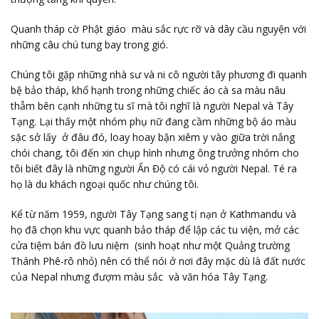
Quanh tháp cờ Phật giáo màu sắc rực rỡ và dây cầu nguyện với
những câu chú tung bay trong gió.
Chúng tôi gặp những nhà sư và ni cô người tây phương đi quanh
bệ bảo tháp, khổ hạnh trong những chiếc áo cà sa màu nâu
thẫm bên cạnh những tu sĩ mà tôi nghĩ là người Nepal và Tây
Tạng. Lại thấy một nhóm phụ nữ đang cầm những bộ áo màu
sặc sở lấy ở đâu đó, loay hoay bận xiêm y vào giữa trời nắng
chói chang, tôi đến xin chụp hình nhưng ông trưởng nhóm cho
tôi biết đây là những người Ấn Độ có cái vỏ người Nepal. Té ra
họ là du khách ngoại quốc như chúng tôi.
Kể từ năm 1959, người Tây Tạng sang tị nạn ở Kathmandu và
họ đã chọn khu vực quanh bảo tháp để lập các tu viện, mở các
cửa tiệm bán đồ lưu niệm (sinh hoạt như một Quảng trường
Thánh Phê-rô nhỏ) nên có thể nói ở nơi đây mặc dù là đất nước
của Nepal nhưng đượm màu sắc và văn hóa Tây Tạng.