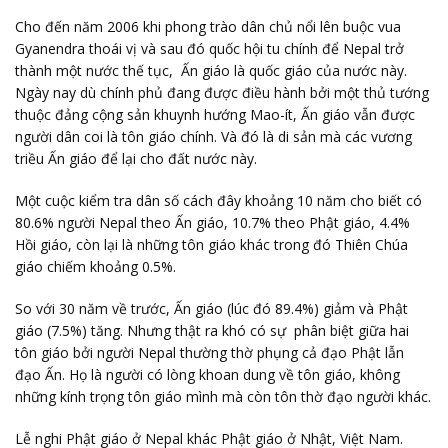
Cho đến năm 2006 khi phong trào dân chủ nổi lên buộc vua
Gyanendra thoái vị và sau đó quốc hội tu chính để Nepal trở
thành một nước thế tục, Ấn giáo là quốc giáo của nước này.
Ngày nay dù chính phủ đang được điều hành bởi một thủ tướng
thuộc đảng cộng sản khuynh hướng Mao-ít, Ấn giáo vẫn được
người dân coi là tôn giáo chính. Và đó là di sản mà các vương
triều Ấn giáo để lại cho đất nước này.
Một cuộc kiểm tra dân số cách đây khoảng 10 năm cho biết có
80.6% người Nepal theo Ấn giáo, 10.7% theo Phật giáo, 4.4%
Hồi giáo, còn lại là những tôn giáo khác trong đó Thiên Chúa
giáo chiếm khoảng 0.5%.
So với 30 năm về trước, Ấn giáo (lúc đó 89.4%) giảm và Phật
giáo (7.5%) tăng. Nhưng thật ra khó có sự phân biệt giữa hai
tôn giáo bởi người Nepal thường thờ phụng cả đạo Phật lẫn
đạo Ấn. Họ là người có lòng khoan dung về tôn giáo, không
những kính trọng tôn giáo mình mà còn tôn thờ đạo người khác.
Lễ nghi Phật giáo ở Nepal khác Phật giáo ở Nhật, Việt Nam.