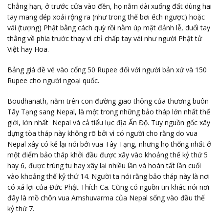
Chẳng hạn, ở trước cửa vào đền, họ nằm dài xuống đất dùng hai
tay mang dép xoải rộng ra (như trong thế bơi ếch ngược) hoặc
vái (tượng) Phật bằng cách quỳ rồi nằm úp mặt đảnh lễ, duổi tay
thẳng về phía trước thay vì chỉ chấp tay vái như người Phật tử
Việt hay Hoa.
Bảng giá đề vé vào cổng 50 Rupee đối với người bản xứ và 150
Rupee cho người ngoại quốc.
Boudhanath, nằm trên con đường giao thông của thương buôn
Tây Tạng sang Nepal, là một trong những bảo tháp lớn nhất thế
giới, lớn nhất Nepal và cả tiểu lục địa Ấn Độ. Tuy nguồn gốc xây
dựng tòa tháp này không rõ bởi vì có người cho rằng do vua
Nepal xây có kẻ lại nói bởi vua Tây Tạng, nhưng họ thống nhất ở
một điểm bảo tháp khởi đầu được xây vào khoảng thế kỷ thứ 5
hay 6, được trùng tu hay xây lại nhiều lần và hoàn tất lần cuối
vào khoảng thế kỷ thứ 14. Người ta nói rằng bảo tháp này là nơi
có xá lợi của Đức Phật Thích Ca. Cũng có nguồn tin khác nói nơi
đây là mồ chôn vua Amshuvarma của Nepal sống vào đầu thế
kỷ thứ 7.