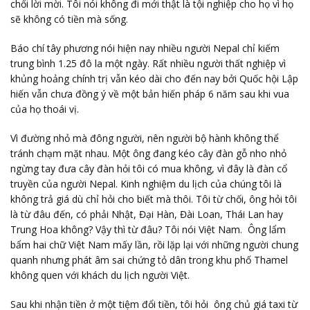
chối lời mời. Tôi nói không đi mới thật là tội nghiệp cho họ vì họ
sẽ không có tiền mà sống.
Báo chí tây phương nói hiện nay nhiều người Nepal chỉ kiếm
trung bình 1.25 đô la một ngày. Rất nhiều người thất nghiệp vì
khủng hoảng chính trị vẫn kéo dài cho đến nay bởi Quốc hội Lập
hiến vẫn chưa đồng ý về một bản hiến pháp 6 năm sau khi vua
của họ thoái vị.
Vì đường nhỏ mà đông người, nên người bộ hành không thể
tránh chạm mặt nhau. Một ông đang kéo cây đàn gỗ nho nhỏ
ngừng tay đưa cây đàn hỏi tôi có mua không, vì đây là đàn cổ
truyền của người Nepal. Kinh nghiệm du lịch của chúng tôi là
không trả giá dù chỉ hỏi cho biết mà thôi. Tôi từ chối, ông hỏi tôi
là từ đâu đến, có phải Nhật, Đại Hàn, Đài Loan, Thái Lan hay
Trung Hoa không? Vậy thì từ đâu? Tôi nói Việt Nam. Ông lẩm
bẩm hai chữ Việt Nam mấy lần, rồi lặp lại với những người chung
quanh nhưng phát âm sai chứng tỏ dân trong khu phố Thamel
không quen với khách du lịch người Việt.
Sau khi nhận tiền ở một tiệm đổi tiền, tôi hỏi ông chủ giá taxi từ