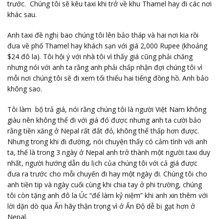
trước. Chúng tôi sẽ kêu taxi khi trở về khu Thamel hay đi các nơi
khác sau.
Anh taxi đề nghị bao chúng tôi lên bảo tháp và hai nơi kia rồi
đưa về phố Thamel hay khách sạn với giá 2,000 Rupee (khoảng
$24 đô la). Tôi hội ý với nhà tôi vì thấy giá cũng phải chăng
nhưng nói với anh ta rằng anh phải chấp nhận đợi chúng tôi vì
mỗi nơi chúng tôi sẽ đi xem tối thiểu hai tiếng đồng hồ. Anh bảo
không sao.
Tôi làm bộ trả giá, nói rằng chúng tôi là người Việt Nam không
giàu nên không thể đi với giá đó được nhưng anh ta cười bảo
rằng tiền xăng ở Nepal rất đắt đỏ, không thể thấp hơn được.
Nhưng trong khi đi đường, nói chuyện thấy có cảm tình với anh
ta, thế là trong 3 ngày ở Nepal anh trở thành một người taxi duy
nhất, người hướng dẫn du lịch của chúng tôi với cả giá được
đưa ra trước cho mỗi chuyến đi hay một ngày đi. Chúng tôi cho
anh tiền tip và ngày cuối cùng khi chia tay ở phi trường, chúng
tôi còn tặng anh đô la Úc “để làm kỷ niệm” khi anh xin thêm với
lời dặn dò qua Ấn hãy thận trọng vì ở Ấn Độ dễ bị gạt hơn ở
Nepal.