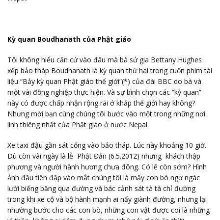
Kỳ quan Boudhanath của Phật giáo
Tôi không hiểu căn cứ vào đâu mà bà sử gia Bettany Hughes
xếp bảo tháp Boudhanath là kỳ quan thứ hai trong cuốn phim tài
liệu “Bảy kỳ quan Phật giáo thế giới”(*) của đài BBC do bà và
một vài đồng nghiệp thực hiện. Và sự bình chọn các “kỳ quan”
này có được chấp nhận rộng rãi ở khắp thế giới hay không?
Nhưng mời bạn cùng chúng tôi bước vào một trong những nơi
linh thiêng nhất của Phật giáo ở nước Nepal.
Xe taxi đậu gần sát cổng vào bảo tháp. Lúc này khoảng 10 giờ.
Dù còn vài ngày là lễ Phật Đản (6.5.2012) nhưng khách thập
phương và người hành hương chưa đông. Có lẽ còn sớm? Hình
ảnh đầu tiên đập vào mắt chúng tôi là mấy con bò ngơ ngác
lười biếng băng qua đường và bác cảnh sát tà tà chỉ đường
trong khi xe cộ và bộ hành mạnh ai nấy giành đường, nhưng lại
nhường bước cho các con bò, những con vật được coi là những