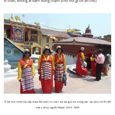
vị thần, không ai dám đụng chạm (chớ nói gì tới ăn thịt).
Ở bệ thứ nhất của bảo tháp đối diện tu viện mà tác giả nói trong bài: các phụ nữ Ấn Độ
mặc y phục người Nepal. Hình: NHA