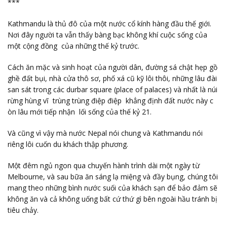
***
Kathmandu là thủ đô của một nước cổ kính hàng đầu thế giới.
Nơi đây người ta vẫn thấy bàng bạc không khí cuộc sống của
một cộng đồng của những thế kỷ trước.
Cách ăn mặc và sinh hoạt của người dân, đường sá chật hẹp gồ
ghề đất bụi, nhà cửa thô sơ, phố xá cũ kỹ lôi thôi, những lâu đài
san sát trong các durbar square (place of palaces) và nhất là núi
rừng hùng vĩ trùng trùng điệp điệp khẳng định đất nước này c
òn lâu mới tiếp nhận lối sống của thế kỷ 21.
Và cũng vì vậy mà nước Nepal nói chung và Kathmandu nói
riêng lôi cuốn du khách thập phương.
Một đêm ngủ ngon qua chuyến hành trình dài một ngày từ
Melbourne, và sau bữa ăn sáng lạ miệng và đầy bụng, chúng tôi
mang theo những bình nước suối của khách sạn để bảo đảm sẽ
không ăn và cả không uống bất cứ thứ gì bên ngoài hầu tránh bị
tiêu chảy.