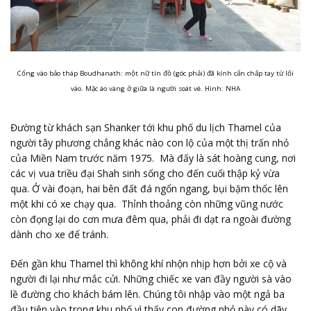
Cổng vào bảo tháp Boudhanath: một nữ tín đồ (góc phải) đã kính cẩn chấp tay từ lối
vào. Mặc áo vàng ở giữa là người soát vé. Hình: NHA
Đường từ khách sạn Shanker tới khu phố du lịch Thamel của
người tây phương chẳng khác nào con lộ của một thị trấn nhỏ
của Miền Nam trước năm 1975. Mà đấy là sát hoàng cung, nơi
các vị vua triều đại Shah sinh sống cho đến cuối thập kỷ vừa
qua. Ở vài đoạn, hai bên đất đá ngổn ngang, bụi bặm thốc lên
một khi có xe chạy qua. Thỉnh thoảng còn những vũng nước
còn đọng lại do cơn mưa đêm qua, phải đi dạt ra ngoài đường
dành cho xe để tránh.
Đến gần khu Thamel thì không khí nhộn nhịp hơn bởi xe cộ và
người đi lại như mắc cửi. Những chiếc xe van đầy người sà vào
lề đường cho khách bám lên. Chúng tôi nhập vào một ngả ba
đầu tiên vào trong khu phố vì thấy con đường nhỏ này có dãy