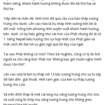
thăm viếng, khách hành hương không được lên bệ thứ hai và
thứ ba.
Tiếp đến là chân đế hình tròn đỡ quả cầu của bảo tháp tượng
trưng cho
Nước
. Lên cao nữa là trụ tháp hình vuông bốn bề là
đôi mắt trông bốn phương nhìn xuyên suốt khách hành hương,
bên dưới có ký hiệu giống như cái mũi của Phật nhưng đó là số
1 tiếng Nepali biểu tượng cho sự hợp nhất của Phật giáo và
một cách để đạt tới sự giác ngộ qua lời dạy của ngài.
Tại sao Phật không có mũi? Theo bà Hughes, cũng có lý do bởi
người ta cho rằng Đức Phật nói “không bao giờ muốn nghe mình
được tôn thờ”.
Lên cao nữa là kim tự tháp với 13 bậc tượng trưng cho sự tu tập
để tiến đến giải thoát. Hình tam giác của kim tự tháp tượng
trưng cho
Lửa
.
Và trên đỉnh tháp là một cái lọng mạ vàng tượng trưng cho
Gió
,
và cuối cùng là chóp mạ vàng tượng trưng cho
Không gian
,
thượng tầng khí quyển.