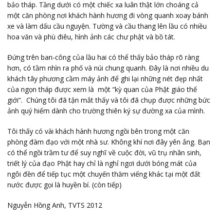
bảo tháp. Tầng dưới có một chiếc xa luân thật lớn choáng cả
một căn phòng nơi khách hành hương đi vòng quanh xoay bánh
xe và làm dấu cầu nguyện. Tường và cầu thang lên lầu có nhiều
hoa văn và phù điêu, hình ảnh các chư phật và bồ tát.
Đứng trên ban-công của lầu hai có thể thấy bảo tháp rõ ràng
hơn, có tầm nhìn ra phố và núi chung quanh. Đây là nơi nhiều du
khách tây phương cầm máy ảnh để ghi lại những nét đẹp nhất
của ngọn tháp được xem là một “kỳ quan của Phật giáo thế
giới”. Chúng tôi đã tận mắt thấy và tôi đã chụp được những bức
ảnh quý hiếm dành cho trường thiên ký sự đường xa của mình.
Tôi thấy có vài khách hành hương ngồi bên trong một căn
phòng đàm đạo với một nhà sư. Không khí nơi đây yên ắng. Bạn
có thể ngồi trầm tư để suy nghĩ về cuộc đời, vũ trụ nhân sinh,
triết lý của đạo Phật hay chỉ là nghỉ ngơi dưới bóng mát của
ngôi đền để tiếp tục một chuyến thăm viếng khác tại một đất
nước được gọi là huyền bí. (còn tiếp)
Nguyễn Hồng Anh, TVTS 2012