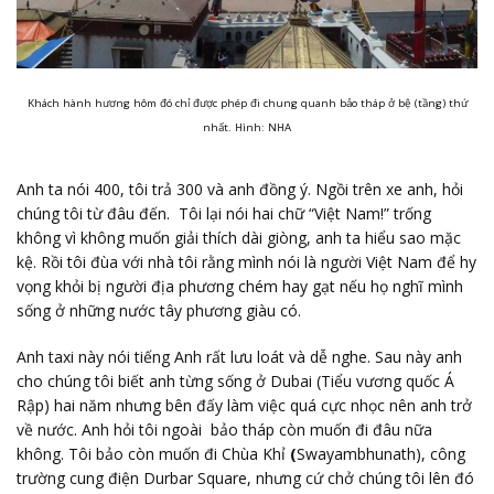
Khách hành hương hôm đó chỉ được phép đi chung quanh bảo tháp ở bệ (tầng) thứ
nhất. Hình: NHA
Anh ta nói 400, tôi trả 300 và anh đồng ý. Ngồi trên xe anh, hỏi
chúng tôi từ đâu đến. Tôi lại nói hai chữ “Việt Nam!” trống
không vì không muốn giải thích dài giòng, anh ta hiểu sao mặc
kệ. Rồi tôi đùa với nhà tôi rằng mình nói là người Việt Nam để hy
vọng khỏi bị người địa phương chém hay gạt nếu họ nghĩ mình
sống ở những nước tây phương giàu có.
Anh taxi này nói tiếng Anh rất lưu loát và dễ nghe. Sau này anh
cho chúng tôi biết anh từng sống ở Dubai (Tiểu vương quốc Á
Rập) hai năm nhưng bên đấy làm việc quá cực nhọc nên anh trở
về nước. Anh hỏi tôi ngoài bảo tháp còn muốn đi đâu nữa
không. Tôi bảo còn muốn đi Chùa Khỉ
(
Swayambhunath), công
trường cung điện Durbar Square, nhưng cứ chở chúng tôi lên đó