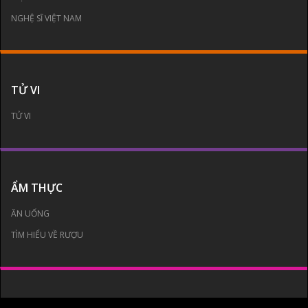
NGHỆ SĨ VIỆT NAM
TỬ VI
TỬ VI
ẨM THỰC
ĂN UỐNG
TÌM HIỂU VỀ RƯỢU