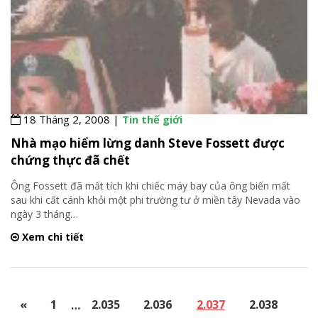
18 Tháng 2, 2008 |
Tin thế giới
Nhà mạo hiểm lừng danh Steve Fossett được
chứng thực đã chết
Ông Fossett đã mất tích khi chiếc máy bay của ông biến mất
sau khi cất cánh khỏi một phi trường tư ở miền tây Nevada vào
ngày 3 tháng
…
Xem chi tiết
«
1
…
2.035
2.036
2.037
2.038