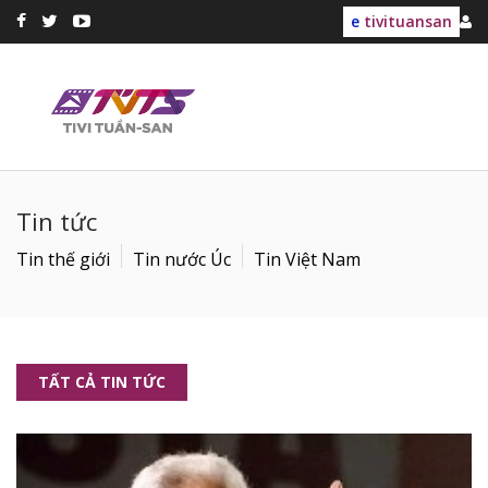
e
tivituansan
Tin tức
Tin thế giới
Tin nước Úc
Tin Việt Nam
TẤT CẢ TIN TỨC