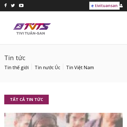
e
tivituansan
Tin tức
Tin thế giới
Tin nước Úc
Tin Việt Nam
TẤT CẢ TIN TỨC