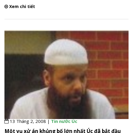
Xem chi tiết
13 Tháng 2, 2008 |
Tin nước Úc
Một vụ xử án khủng bố lớn nhất Úc đã bắt đầu