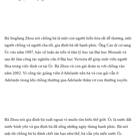
Bà Jingfang Zhou nói chồng bà là một con người hiền hòa rất dễ thương, một
người chồng và người cha tốt, gia đình bà rất hạnh phúc. Ông Cao di cư sang
Úc vào năm 1997, bảo vệ luận án tiến sĩ tâm lý học tại Đại học Monash và
sau đó làm công tác nghiên cứu ở Đại học Victoria để giúp sinh viên người
Hoa trong việc định cư tại Úc. Bà Zhou và con gái đoàn tụ với chồng vào
năm 2002. Vì công tác giảng viên ở Adelaide nên bà và con gái vẫn ở
Adelaide trong khi chồng thường qua Adelaide thăm vợ con thường xuyên.
Bà Zhou nói gia đình bà xuất ngoại vì muốn tìm hiểu thế giới. Úc là nước đất
nước bình yên và gia đình bà đã sống những ngày tháng hạnh phúc. Bà nói
mặt dù chồng bà bị đánh chết tàn bạo như thế, bà vẫn yêu mến nước Úc.