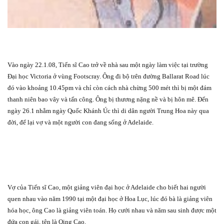
Vào ngày 22.1.08, Tiến sĩ Cao trở về nhà sau một ngày làm việc tại trường
Đại học Victoria ở vùng Footscray. Ông đi bộ trên đường Ballarat Road lúc
đó vào khoảng 10.45pm và chỉ còn cách nhà chừng 500 mét thì bị một đám
thanh niên bao vây và tấn công. Ông bị thương nặng nề và bị hôn mê. Đến
ngày 26.1 nhằm ngày Quốc Khánh Úc thì di dân người Trung Hoa này qua
đời, để lại vợ và một người con đang sống ở Adelaide.
Vợ của Tiến sĩ Cao, một giảng viên đại học ở Adelaide cho biết hai người
quen nhau vào năm 1990 tại một đại học ở Hoa Lục, lúc đó bà là giảng viên
hóa học, ông Cao là giảng viên toán. Họ cưới nhau và năm sau sinh được một
đứa con gái, tên là Qing Cao.