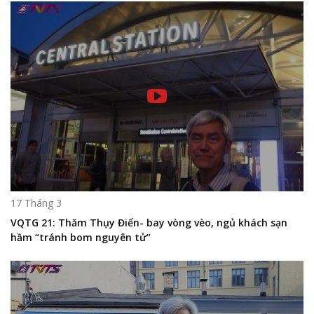
17 Tháng 3
VQTG 21: Thăm Thụy Điển- bay vòng vèo, ngủ khách sạn
hầm “tránh bom nguyên tử”