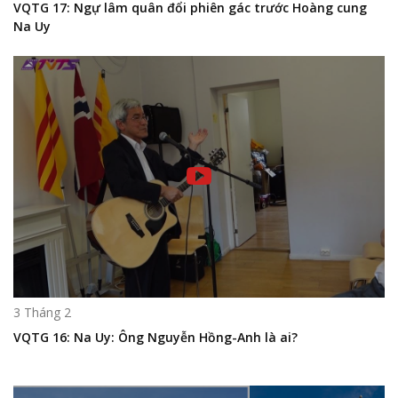
VQTG 17: Ngự lâm quân đổi phiên gác trước Hoàng cung
Na Uy
3 Tháng 2
VQTG 16: Na Uy: Ông Nguyễn Hồng-Anh là ai?