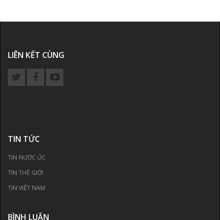
LIÊN KẾT CÙNG
TIN TỨC
TIN NƯỚC ÚC
TIN THẾ GIỚI
TIN VIỆT NAM
BÌNH LUẬN