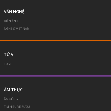
VĂN NGHỆ
ĐIỆN ẢNH
NGHỆ SĨ VIỆT NAM
TỬ VI
TỬ VI
ẨM THỰC
ĂN UỐNG
TÌM HIỂU VỀ RƯỢU