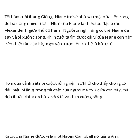
Tối hôm cuối tháng Giêng,
Niane trở về nhà sau một bữa tiệc trong
đó bà uống nhiều rượu. “Nhà” của Niane là chiếc tàu đậu ở cầu
Alexander III giữa thủ đô Paris.
Người ta nghi rằng có thể
Niane đã
say và té xuống sông. Khi người ta tìm được cái ví của Niane còn nằm
trên chiếc tàu của bà,
nghi vấn trước tiên có thể là bà tự tử.
Hôm qua cảnh sát nói cuộc thử nghiệm sơ khởi cho thấy không có
dấu hiệu bí ẩn gì trong cái chết
của người mẹ có 3 đứa con này, mà
đơn thuần chỉ là do bà ta vô ý té và chìm xuống sông.
Katoucha Niane được ví là một Naomi Campbell nói tiếng Anh.