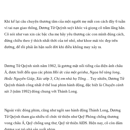
Khi kể lại câu chuyện thương tâm của một người mẹ mất con cách đây 6 tuần
vì tai nạn giao thông, Dương Tử Quỳnh suýt khóc và giọng cô trầm lắng hẳn.
Cô nói như van xin các bậc cha mẹ hãy yêu thương các con mình đúng cách,
đừng chiều theo ý thích nhất thời của trẻ nhỏ, như khoe mái tóc đẹp trên
đường, để rồi phải ân hận suốt đời khi điều không may xảy ra.
Dương Tử Quỳnh sinh năm 1962, là gương mặt nổi tiếng của điện ảnh châu
Á, được biết đến qua các phim
Hồi ức của một geisha, Ngọa hổ tàng long,
Hoắc Nguyên Giáp, Xác ướp 3, Chị em nhà họ Tống…
Tuy nhiên, Dương Tử
Quỳnh thành công nhất ở thể loại phim hành động, đặc biệt là
Chuyện cảnh
sát 3
(năm 1992) đóng chung với Thành Long.
Ngoài việc đóng phim, cũng như ngôi sao hành động Thành Long, Dương
Tử Quỳnh tham gia nhiều tổ chức từ thiện như Quỹ Phòng chống thương
vong châu Á, Quỹ chống ung thư, Quỹ từ thiện AIDS. Hiện nay, cô còn đảm
đương vai trò nhà sản xuất phim.