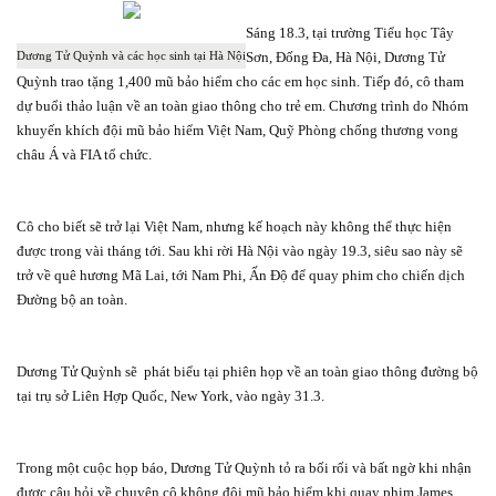
Sáng 18.3, tại trường Tiểu học Tây
Sơn, Đống Đa, Hà Nội, Dương Tử
Dương Tử Quỳnh và các học sinh tại Hà Nội
Quỳnh trao tặng 1,400 mũ bảo hiểm cho các em học sinh. Tiếp đó, cô tham
dự buổi thảo luận về an toàn giao thông cho trẻ em. Chương trình do Nhóm
khuyến khích đội mũ bảo hiểm Việt Nam, Quỹ Phòng chống thương vong
châu Á và FIA tổ chức.
Cô cho biết sẽ trở lại Việt Nam, nhưng kế hoạch này không thể thực hiện
được trong vài tháng tới. Sau khi rời Hà Nội vào ngày 19.3, siêu sao này sẽ
trở về quê hương Mã Lai, tới Nam Phi, Ấn Độ để quay phim cho chiến dịch
Đường bộ an toàn
.
Dương Tử Quỳnh sẽ
phát biểu tại phiên họp về an toàn giao thông đường bộ
tại trụ sở Liên Hợp Quốc, New York, vào ngày 31.3.
Trong một cuộc họp báo, Dương Tử Quỳnh tỏ ra bối rối và bất ngờ khi nhận
được câu hỏi về chuyện cô không đội mũ bảo hiểm khi quay phim James