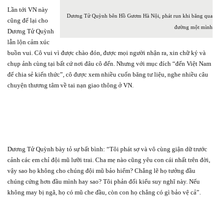
Lần tới VN này
Dương Tử Quỳnh bên Hồ Gươm Hà Nội, phát run khi băng qua
cũng để lại cho
đường một mình
Dương Tử Quỳnh
lẫn lộn cảm xúc
buồn vui. Cô vui vì được chào đón, được mọi người nhận ra, xin chữ ký và
chụp ảnh cùng tại bất cứ nơi đâu cô đến. Nhưng với mục đích “đến Việt Nam
để chia sẻ kiến thức”, cô được xem nhiều cuốn băng tư liệu, nghe nhiều câu
chuyện thương tâm về tai nạn giao thông ở VN.
Dương Tử Quỳnh bày tỏ sự bất bình: “Tôi phát sợ và vô cùng giận dữ trước
cảnh các em chỉ đội mũ lưỡi trai. Cha mẹ nào cũng yêu con cái nhất trên đời,
vậy sao họ không cho chúng đội mũ bảo hiểm? Chẳng lẽ họ tưởng đầu
chúng cứng hơn đầu mình hay sao? Tôi phản đối kiểu suy nghĩ này. Nếu
không may bị ngã, họ có mũ che đầu, còn con họ chẳng có gì bảo vệ cả”.