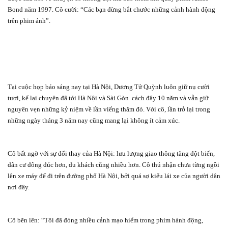
Bond năm 1997. Cô cười: “Các bạn đừng bắt chước những cảnh hành động
trên phim ảnh”.
Tại cuộc họp báo sáng nay tại Hà Nội, Dương Tử Quỳnh luôn giữ nụ cười
tươi, kể lại chuyện đã tới Hà Nội và Sài Gòn
cách đây 10 năm và vẫn giữ
nguyên vẹn những kỷ niệm về lần viếng thăm đó. Với cô, lần trở lại trong
những ngày tháng 3 năm nay cũng mang lại không ít cảm xúc.
Cô bất ngờ với sự đổi thay của Hà Nội: lưu lượng giao thông tăng đột biến,
dân cư đông đúc hơn, du khách cũng nhiều hơn. Cô thú nhận chưa từng ngồi
lên xe máy để đi trên đường phố Hà Nội, bởi quá sợ kiểu lái xe của người dân
nơi đây.
Cô bẽn lẽn: “Tôi đã đóng nhiều cảnh mạo hiểm trong phim hành động,