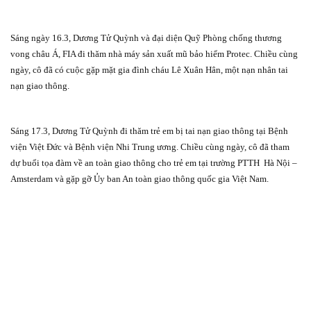
Sáng ngày 16.3, Dương Tử Quỳnh và đại diện Quỹ Phòng chống thương
vong châu Á, FIA đi thăm nhà máy sản xuất mũ bảo hiểm Protec. Chiều cùng
ngày, cô đã có cuộc gặp mặt gia đình cháu Lê Xuân Hân, một nạn nhân tai
nạn giao thông.
Sáng 17.3, Dương Tử Quỳnh đi thăm trẻ em bị tai nạn giao thông tại Bệnh
viện Việt Đức và Bệnh viện Nhi Trung ương. Chiều cùng ngày, cô đã tham
dự buổi tọa đàm về an toàn giao thông cho trẻ em tại trường PTTH
Hà Nội –
Amsterdam và gặp gỡ Ủy ban An toàn giao thông quốc gia Việt Nam.