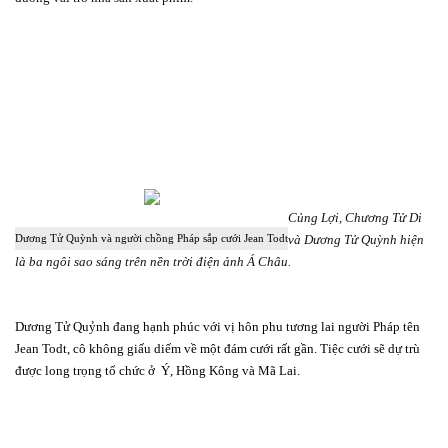
Củng Lợi, Chương Tử Di
và Dương Tử Quỳnh hiện
Dương Tử Quỳnh và người chồng Pháp sắp cưới
Jean Todt
là ba ngôi sao sáng trên nền trời điện ảnh Á Châu.
Dương Tử Quỷnh đang hạnh phúc với vị hôn phu tương lai người Pháp tên
Jean Todt, cô không giấu diếm về một đám cưới rất gần. Tiệc cưới sẽ dự trù
được long trọng tổ chức ở
Ý, Hồng Kông và Mã Lai.