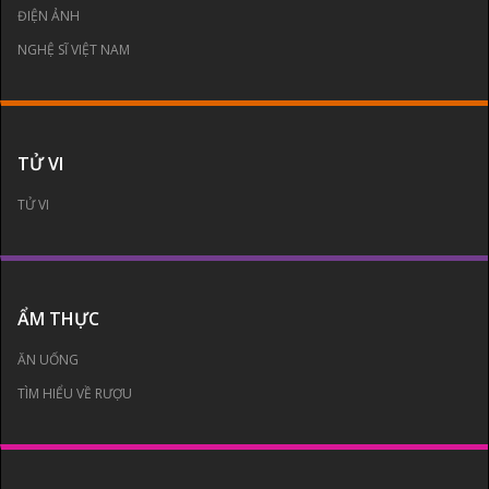
ĐIỆN ẢNH
NGHỆ SĨ VIỆT NAM
TỬ VI
TỬ VI
ẨM THỰC
ĂN UỐNG
TÌM HIỂU VỀ RƯỢU