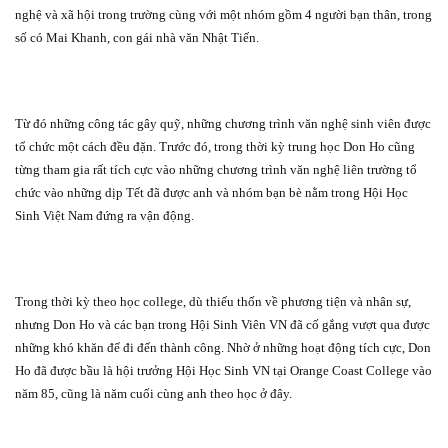
nghệ và xã hội trong trường cùng với một nhóm gồm 4 người bạn thân, trong
số có Mai Khanh, con gái nhà văn Nhật Tiến.
Từ đó những công tác gây quỹ, những chương trình văn nghệ sinh viên được
tổ chức một cách đều đặn. Trước đó, trong thời kỳ trung học Don Ho cũng
từng tham gia rất tích cực vào những chương trình văn nghệ liên trường tổ
chức vào những dịp Tết đã được anh và nhóm bạn bè nằm trong Hội Học
Sinh Việt Nam đứng ra vận động.
Trong thời kỳ theo học college, dù thiếu thốn về phương tiện và nhân sự,
nhưng Don Ho và các bạn trong Hội Sinh Viên VN đã cố gắng vượt qua được
những khó khăn để đi đến thành công. Nhờ ở những hoạt động tích cực, Don
Ho đã được bầu là hội trưởng Hội Học Sinh VN tại Orange Coast College vào
năm 85, cũng là năm cuối cùng anh theo học ở đây.