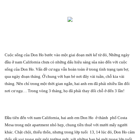
Cuộc sống của Don Ho bước vào một giai đoạn mới kể từ đó, Những ngày
đầu ở nam California chưa có những dấu hiệu sáng sủa nào đến với cuộc
sống của Don Ho. Vấn đề cư ngụ vẫn hoàn toàn ở trong tình trạng tạm bợ,
qua ngày đoạn tháng. Ở chung với bạn bè nơi đây vài tuần, chỗ kia vài
tháng. Nên chỉ trong một thời gian ngắn, hai anh em đã phải nhiều lần đổi
nơi cư ngụ… Trong vòng 3 tháng, họ đã phải thay đổi chỗ ở đến 3 lần!
Đầu tiên đến với nam California, hai anh em Don Ho
ở thành
phố Costa
Mesa trong một apartment nhỏ hẹp, chung tiền thuê với mười mấy người
khác. Chật chội, thiếu thốn, nhưng trong lớp tuổi
13, 14 lúc đó, Don Ho cảm
thấy rất vui trong một môi trường mới, với những bạn bè mới trong lớp tuổi