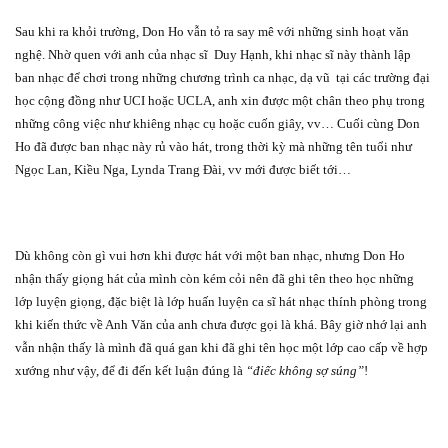
Sau khi ra khỏi trường, Don Ho vẫn tỏ ra say mê với những sinh hoạt văn
nghệ. Nhờ quen với anh của nhạc sĩ
Duy Hạnh, khi nhạc sĩ này thành lập
ban nhạc để chơi trong những chương trình ca nhạc, dạ vũ
tại các trường đại
học cộng đồng như UCI hoặc UCLA, anh xin được một chân theo phụ trong
những công việc như khiêng nhạc cụ hoặc cuốn giây, vv… Cuối cùng Don
Ho đã được ban nhạc này rủ vào hát, trong thời kỳ mà những tên tuổi như
Ngọc Lan, Kiều Nga, Lynda Trang Đài, vv mới được biết tới…
Dù không còn gì vui hơn khi được hát với một ban nhạc, nhưng Don Ho
nhận thấy giọng hát của mình còn kém cỏi nên đã ghi tên theo học những
lớp luyện giọng, đặc biệt là lớp huấn luyện ca sĩ hát nhạc thính phòng trong
khi kiến thức về Anh Văn của anh chưa được gọi là khá. Bây giờ nhớ lại anh
vẫn nhận thấy là mình đã quá gan khi đã ghi tên học một lớp cao cấp về hợp
xướng như vậy, để đi đến kết luận đúng là
“điếc không sợ súng”
!