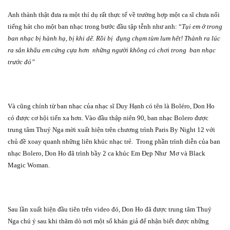
Anh thành thật đưa ra một thí dụ rất thực tế về trường hợp một ca sĩ chưa nổi
tiếng hát cho một ban nhạc trong bước đầu tập tễnh như anh: “
Tụi em ở trong
ban nhạc bị hành hạ, bị khi dể. Rồi bị
đụng chạm tùm lum hết! Thành ra lúc
ra sân khấu em cứng cựa hơn
những người không có chơi trong
ban nhạc
trước đó”
Và cũng chính từ ban nhạc của nhạc sĩ Duy Hạnh có tên là Boléro, Don Ho
có được cơ hội tiến xa hơn. Vào đầu thập niên 90, ban nhạc Bolero được
trung tâm Thuý Nga mời xuất hiện trên chương trình Paris By Night 12 với
chủ đề xoay quanh những liên khúc nhạc trẻ.
Trong phần trình diễn của ban
nhạc Bolero, Don Ho đã trình bầy 2 ca khúc Em Đẹp Như
Mơ và Black
Magic Woman.
Sau lần xuất hiện đầu tiên trên video đó, Don Ho đã được trung tâm Thuý
Nga chú ý sau khi thăm dò nơi một số khán giả để nhận biết được những