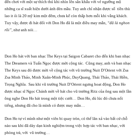
đến chơi với một sự thích thú khi nhìn lên sân khấu với vẻ ngưỡng mộ
những ca sĩ xuất hiện dưới ánh đèn mầu. Tuy anh chỉ nhận được số
tiền thù
lao it ỏi là 20 mỹ kim một đêm, chưa kể còn thấp hơn mỗi khi vắng khách.
Tuy vậy, được đi hát đối với Don Ho đã là một điều may mắn,
“đã là nghon
rồi”,
như anh nói…
Don Ho hát với ban nhạc The Keys tại Saigon Cabaret cho đến khi ban nhạc
The Dreamers và Tuấn Ngọc được mời cộng tác.
Cũng may, anh và ban nhạc
The Keys sau đó được mời về cộng tác với vũ trường Nuit D’Orient với Zsa
Zsa Minh Thảo, Minh Xuân-Minh Phúc, DuyQuang, Thái Thảo, Thái Hiền,
Trọng Nghĩa.
Sau khi vũ trường Nuit D’Orient ngưng hoat động, Don Ho
được nhạc sĩ Ngọc Chánh mời về hát cho vũ trường Ritz của ông sau một lần
ông nghe Don Ho hát trong một tiệc cưới… Don Ho, dù lúc đó chưa nổi
tiếng, nhưng đã cho là mình có được may mắn…
Don Ho tự ví mình như một viên bi quay tròn, có thể lăn xả vào bất cứ chỗ
nào sau khi đã dày dạn kinh nghiệm trong việc hợp tác với ban nhạc, với
phòng trà, với
vũ trường…