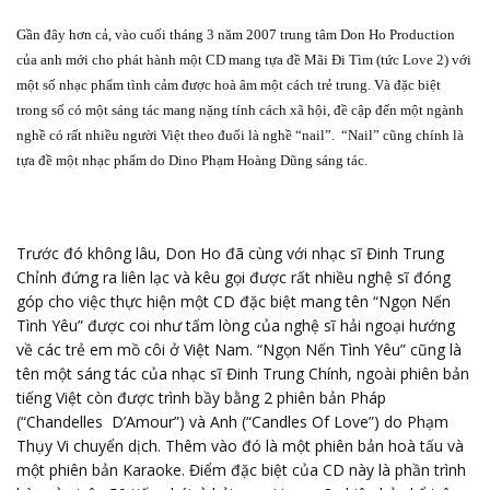
Gần đây hơn cả, vào cuối tháng 3 năm 2007 trung tâm Don Ho Production
của anh mới cho phát hành một CD mang tựa đề Mãi Đi Tìm (tức Love 2) với
một số nhạc phẩm tình cảm được hoà âm một cách trẻ trung. Và đặc biệt
trong số có một sáng tác mang nặng tính cách xã hội, đề cập đến một ngành
nghề có rất nhiều người Việt theo đuổi là nghề “nail”.
“Nail” cũng chính là
tựa đề một nhạc phẩm do Dino Phạm Hoàng Dũng sáng tác.
Trước đó không lâu, Don Ho đã cùng với nhạc sĩ Đinh Trung
Chỉnh đứng ra liên lạc và kêu gọi được rất nhiều nghệ sĩ đóng
góp cho việc thực hiện một CD đặc biệt mang tên “Ngọn Nến
Tình Yêu” được coi như tấm lòng của nghệ sĩ hải ngoại hướng
về các trẻ em mồ côi ở Việt Nam. “Ngọn Nến Tình Yêu” cũng là
tên một sáng tác của nhạc sĩ Đinh Trung Chính, ngoài phiên bản
tiếng Việt còn được trình bầy bằng 2 phiên bản Pháp
(“Chandelles
D’Amour”) và Anh (“Candles Of Love”) do Phạm
Thụy Vi chuyển dịch. Thêm vào đó là một phiên bản hoà tấu và
một phiên bản Karaoke. Điểm đặc biệt của CD này là phần trình