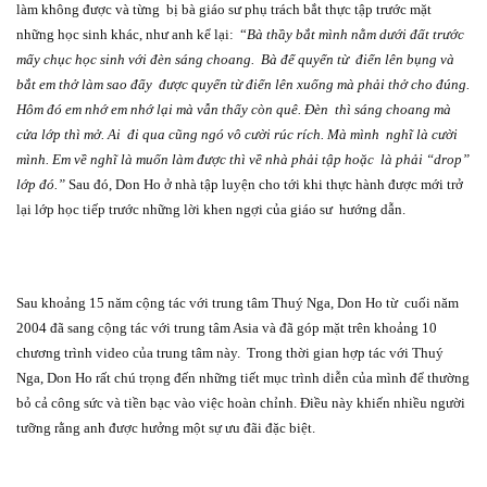
làm không được và từng
bị bà giáo sư phụ trách bắt thực tập trước mặt
những học sinh khác, như anh kể lại:
“
Bà thầy bắt mình nằm dưới đất trước
mấy chục học sinh với đèn sáng choang.
Bà để quyển từ
điển lên bụng và
bắt em thở làm sao đẩy
được quyển từ điển lên xuống mà phải thở cho đúng.
Hôm đó em nhớ em nhớ lại mà vẫn thấy còn quê. Đèn
thì sáng choang mà
cửa lớp thì mở. Ai
đi qua cũng ngó vô cười rúc rích. Mà mình
nghĩ là cười
mình. Em về nghĩ là muốn làm được thì về nhà phải tập hoặc
là phải “drop”
lớp đó.”
Sau đó, Don Ho ở nhà tập luyện cho tới khi thực hành được mới trở
lại lớp học tiếp trước những lời khen ngợi của giáo sư
hướng dẫn.
Sau khoảng 15 năm cộng tác với trung tâm Thuý Nga, Don Ho từ
cuối năm
2004 đã sang cộng tác với trung tâm Asia và đã góp mặt trên khoảng 10
chương trình video của trung tâm này.
Trong thời gian hợp tác với Thuý
Nga, Don Ho rất chú trọng đến những tiết mục trình diễn của mình để thường
bỏ cả công sức và tiền bạc vào việc hoàn chỉnh. Điều này khiến nhiều người
tưỡng rằng anh được hưởng một sự ưu đãi đặc biệt.