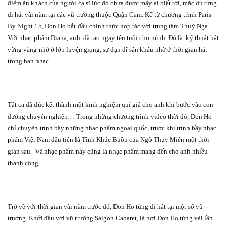
điểm ăn khách của người ca sĩ lúc đó chưa được mấy ai biết tới, mặc dù từng
đi hát vài năm tại các vũ trường thuộc Quận Cam. Kể từ chương trình Paris
By Night 15, Don Ho bắt đầu chính thức hợp tác với trung tâm Thuý Nga.
Với nhạc phẩm Diana, anh
đã tạo ngay tên tuổi cho mình. Đó là
kỹ thuật hát
vững vàng nhờ ở lớp luyện giọng, sự dạn dĩ sân khấu nhờ ở thời gian hát
trong ban nhạc.
Tất cả đã đúc kết thành một kinh nghiệm quí giá cho anh khi bước vào con
đường chuyên nghiệp… Trong những chương trình video thời đó, Don Ho
chỉ chuyên trình bầy những nhạc phẩm ngoại quốc, trước khi trình bầy nhạc
phẩm Việt Nam đầu tiên là Tình Khúc Buồn của Ngô Thụy Miên một thời
gian sau.
Và nhạc phẩm này cũng là nhạc phẩm mang đến cho anh nhiều
thành công.
Trở về với thời gian vài năm trước đó, Don Ho từng đi hát tại một số vũ
trường. Khởi đầu với vũ trường Saigon Cabaret, là nơi Don Ho từng vài lần