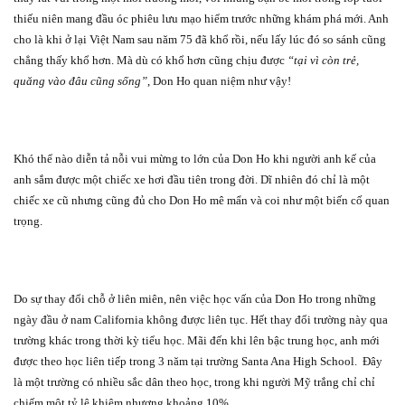
thiếu niên mang đầu óc phiêu lưu mạo hiểm trước những khám phá mới. Anh
cho là khi ở lại Việt Nam sau năm 75 đã khổ rồi, nếu lấy lúc đó so sánh cũng
chẳng thấy khổ hơn. Mà dù có khổ hơn cũng chịu được
“tại vì còn trẻ,
quăng vào đâu cũng sống”
, Don Ho quan niệm như vậy!
Khó thể nào diễn tả nỗi vui mừng to lớn của Don Ho khi người anh kế của
anh sắm được một chiếc xe hơi đầu tiên trong đời. Dĩ nhiên đó chỉ là một
chiếc xe cũ nhưng cũng đủ cho Don Ho mê mẩn và coi như một biến cố quan
trọng.
Do sự thay đổi chỗ ở liên miên, nên việc học vấn của Don Ho trong những
ngày đầu ở nam California không được liên tục. Hết thay đổi trường này qua
trường khác trong thời kỳ tiểu học. Mãi đến khi lên bậc trung học, anh mới
được theo học liên tiếp trong 3 năm tại trường Santa Ana High School.
Đây
là một trường có nhiều sắc dân theo học, trong khi người Mỹ trắng chỉ chỉ
chiếm một tỷ lệ khiêm nhượng khoảng 10%.