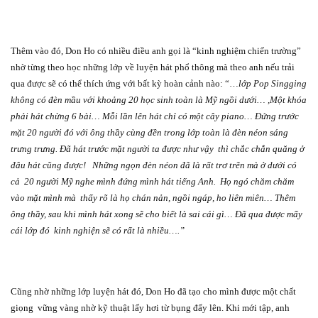
Thêm vào đó, Don Ho có nhiều điều anh gọi là “kinh nghiệm chiến trường”
nhờ từng theo học những lớp về luyện hát phổ thông mà theo anh nếu trải
qua được sẽ có thể thích ứng với bất kỳ hoàn cảnh nào: “…
lớp Pop Singging
không có đèn mầu với khoảng 20 học sinh toàn là Mỹ ngồi dưới… ,Một khóa
phải hát chừng 6 bài… Mỗi lần lên hát chỉ có một cây piano… Đứng trước
mặt 20 người đó với ông thầy cùng đền trong lớp toàn là đèn néon sáng
trưng trưng. Đã hát trước mặt người ta được như vậy
thì chắc chắn quăng ở
đâu hát cũng được!
Những ngọn đèn néon đã là rất trơ trẽn mà ở dưới có
cả
20 người Mỹ nghe mình đứng mình hát tiếng Anh.
Họ ngó chăm chăm
vào mặt mình mà
thấy rõ là họ chán nản, ngồi ngáp, ho liên miên… Thêm
ông thầy, sau khi mình hát xong sẽ cho biết là sai cái gì… Đã qua được mấy
cái lớp đó
kinh nghiện sẽ có rất là nhiều….”
Cũng nhờ những lớp luyện hát đó, Don Ho đã tạo cho mình được một chất
giọng
vững vàng nhờ kỹ thuật lấy hơi từ bụng đẩy lên. Khi mới tập, anh