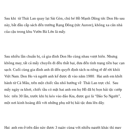
Sau khi
từ Thái Lan quay lại Sài Gòn, chú bé Hồ Mạnh Dũng tức Don Ho sau
này, bắt đầu cắp sách đến trường Rạng Đông (tức Aurore), không xa căn nhà
của cậu trong khu Vườn Bà Lớn là mấy.
Sau nhiều lần chuẩn bị, cả gia đình Don Ho cùng nhau vượt biên. Nhưng
không may, tất cả mấy chuyến đi đều thất bại, đưa đến tình trạng tiền bạc cạn
sạch. Cuối cùng gia đình anh đi đến quyết định tách ra riêng rẽ để rời khỏi
Việt Nam. Don Ho và người anh kế được đi vào năm 1980.
Hai anh em khởi
hành từ Cà Mâu, trên một chiếc tầu nhỏ hướng về
Thái Lan trực chỉ.
Sau
mấy ngày ra khơi, chiếc tầu có mặt hai anh em họ Hồ đã bị bọn hải tặc cướp
bóc
trên 30 lần, trước khi bị kéo vào đảo Kra, được gọi là “Đảo Sọ Người”,
một nơi kinh hoàng đối với những phụ nữ bị hải tặc đưa lên đây.
Hai
anh em ở trên đảo này được 3 ngày cùng với nhiều người khác thì may