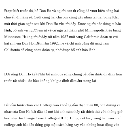
Được biết trước đó, bố Don Ho và người con út cũng đã vượt biên bằng hai
chuyến đi riêng rẽ. Cuối cùng hai cha con cũng gặp nhau tại trại Song Kla,
một thời gian ngắn sau khi Don Ho vừa rời đây. Được người bác đứng ra bảo
lãnh, bố anh và người em út về cư ngụ tại thành phố Minneapolis, tiểu bang
Minnesota. Hai người ở đây tới năm 1987 mới sang California đoàn tụ với
hai anh em Don Ho. Đến năm 1992, mẹ và chị anh cũng đã sang nam
California để cùng nhau đoàn tụ, nhờ được bố anh bảo lãnh.
Đời sống Don Ho kể từ khi bố anh qua sống chung bắt đầu được ổn định hơn
trước rất nhiều, do bầu không khí gia đình đầm ấm mang lại.
Bắt đầu bước chân vào College vào khoảng đầu thập niên 80, con đường ca
nhạc của Don Ho bắt đầu hé mở khi anh cảm thấy rất thích thú với những giờ
học nhạc tại Orange Coast College (OCC). Cùng một lúc, trong hai năm cuối
college anh bắt đầu đóng góp một cách hăng say vào những hoạt động văn