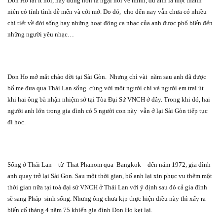
Don Ho rất ít nói, hay đúng hơn là ngại nói về mình, dù anh là một thanh
niên có tính tình dễ mến và cởi mở. Do đó,
cho đến nay vẫn chưa có nhiều
chi tiết về đời sống hay những hoạt động ca nhạc của anh được phổ biến đến
những người yêu nhạc…
Don Ho mở mắt chào đời tại Sài Gòn.
Nhưng chỉ vài
năm sau anh đã được
bố mẹ đưa qua Thái Lan sống
cùng với một người chị và người em trai út
khi hai ông bà nhận nhiệm sở tại Tòa Đại Sứ VNCH ở đây. Trong khi đó, hai
người anh lớn trong gia đình có 5 người con này
vẫn ở lại Sài Gòn tiếp tục
đi học.
Sống ở Thái Lan – từ
That Phanom qua
Bangkok – đến năm 1972, gia đình
anh quay trở lại Sài Gon. Sau một thời gian, bố anh lại xin phục vu thêm một
thời gian nữa tại toà đại sứ VNCH ở Thái Lan với ý định sau đó cả gia đình
sẽ sang Pháp
sinh sống. Nhưng ông chưa kịp thực hiện điều này thì xẩy ra
biến cố tháng 4 năm 75 khiến gia đình Don Ho kẹt lại.