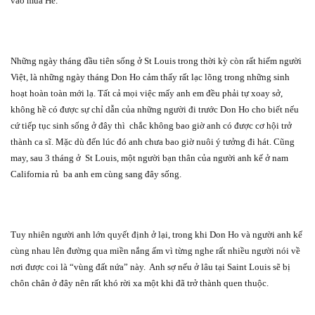
vào mùa Hè.
Những ngày tháng đầu tiên sống ở St Louis trong thời kỳ còn rất hiếm người
Việt, là những ngày tháng Don Ho cảm thấy rất lạc lõng trong những sinh
hoạt hoàn toàn mới lạ. Tất cả mọi việc mấy anh em đều phải tự xoay sở,
không hề có được sự chỉ dẫn của những người đi trước Don Ho cho biết nếu
cứ tiếp tục sinh sống ở đây thì
chắc không bao giờ anh có được cơ hội trở
thành ca sĩ. Mặc dù đến lúc đó anh chưa bao giờ nuôi ý tưởng đi hát. Cũng
may, sau 3 tháng ở
St Louis, một người bạn thân của người anh kế ở nam
California rủ
ba anh em cùng sang đây sống.
Tuy nhiên người anh lớn quyết định ở lại, trong khi Don Ho và người anh kế
cùng nhau lên đường qua miền nắng ấm vì từng nghe rất nhiều người nói về
nơi được coi là “vùng đất nứa” này.
Anh sợ nếu ở lâu tại Saint Louis sẽ bị
chôn chân ở đây nên rất khó rời xa một khi đã trở thành quen thuộc.