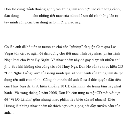
Don Ho cũng thỉnh thoảng góp ý với trung tâm anh hợp tác về phông cảnh,
dàn dựng
cho những tiết mục của mình để sau đó có những lần tự
tay mình cùng các bạn đứng ra lo những việc này.
Có lần anh đã bỏ tiền ra mướn xe chở các
“phông”
từ quận Cam qua Las
Vegas tốn cả bạc ngàn để dàn dựng cho tiết mục trình bầy nhạc
phẩm Tình
Nhạt Phai cho Paris By Night. Và nhạc phẩm này đã gây được rất nhiều chú
ý…
Sau khi không còn cộng tác với Thuý Nga, Don Ho vẫn tự thực hiện CD
“Còn Nghe Tiếng Gọi” của riêng mình qua sự phát hành của trung tâm đã tạo
dựng tên tuổi cho mình.
Cũng như trước đó anh là ca sĩ độc quyền đầu tiên
của Thuý Nga đã
thực hiện khoảng 10 CD của mình, do trung tâm này phát
hành.
Và trong tháng 7 năm 2006, Don Ho còn tung ra một CD mới với tựa
đề “Vì Đó Là Em” gồm những nhạc phẩm tiêu biểu của nữ nhạc sĩ
Diệu
Hương là những nhạc phẩm rất thích hợp với giọng hát đầy truyền cảm của
anh…