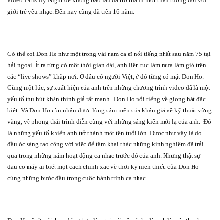
video Paris By Night để không bao lâu đã trở thành một thần tượng đối với
giới trẻ yêu nhạc. Đến nay cũng đã trên 16 năm.
Có thể coi Don Ho như một trong vài nam ca sĩ nổi tiếng nhất sau năm 75 tại
hải ngoại. Ít ra từng có một thời gian dài, anh liên tục làm mưa làm gió trên
các “live shows” khắp nơi. Ở đâu có người Việt, ở đó từng có mặt Don Ho.
Cùng một lúc, sự xuất hiện của anh trên những chương trình video đã là một
yếu tố thu hút khán thính giả rất mạnh.
Don Ho nổi tiếng về giọng hát đặc
biệt. Và Don Ho còn nhận được lòng cảm mến của khán giả về kỹ thuật vững
vàng, về phong thái trình diễn cùng với những sáng kiến mới lạ của anh.
Đó
là những yếu tố khiến anh trở thành một tên tuổi lớn. Được như vậy là do
đầu óc sáng tạo cộng với việc để tâm khai thác những kinh nghiệm đã trải
qua trong những năm hoạt động ca nhạc trước đó của anh. Nhưng thật sự
đâu có mấy ai biết một cách chính xác về thời kỳ niên thiếu của Don Ho
cùng những bước đầu trong cuộc hành trình ca nhạc.