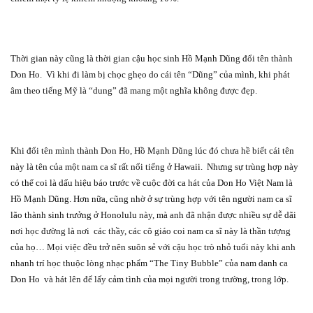
Thời gian này cũng là thời gian cậu học sinh Hồ Mạnh Dũng đổi tên thành
Don Ho.
Vì khi đi làm bị chọc ghẹo do cái tên “Dũng” của mình, khi phát
âm theo tiếng Mỹ là “dung” đã mang một nghĩa không được đẹp.
Khi đổi tên mình thành Don Ho, Hồ Mạnh Dũng lúc đó chưa hề biết cái tên
này là tên của một nam ca sĩ rất nổi tiếng ở Hawaii.
Nhưng sự trùng hợp này
có thể coi là dấu hiệu báo trước về cuộc đời ca hát của Don Ho Việt Nam là
Hồ Mạnh Dũng. Hơn nữa, cũng nhờ ở sự trùng hợp với tên người nam ca sĩ
lão thành sinh trưởng ở Honolulu này, mà anh đã nhận được nhiều sự dễ dãi
nơi học đường là nơi
các thầy, các cô giáo coi nam ca sĩ này là thần tượng
của họ… Mọi việc đều trở nên suôn sẻ với cậu học trò nhỏ tuổi này khi anh
nhanh trí học thuộc lòng nhạc phẩm “The Tiny Bubble” của nam danh ca
Don Ho
và hát lên để lấy cảm tình của mọi người trong trường, trong lớp.