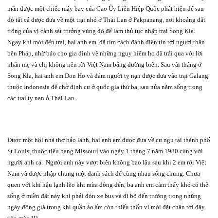
mắn được một chiếc máy bay của Cao Ủy Liên Hiệp Quốc phát hiện để sau
đó tất cả được đưa về một trại nhỏ ở Thái Lan ở Pakpanang, nơi khoảng đất
trống của vị cảnh sát trưởng vùng đó để làm thủ tục nhập trại Song Kla.
Ngay khi mới đến trại, hai anh em
đã tìm cách đánh điện tín tới người thân
bên Pháp, nhờ báo cho gia đình về những nguy hiểm họ đã trải qua với lời
nhắn mẹ và chị không nên rời Việt Nam bằng đường biển. Sau vài tháng ở
Song Kla, hai anh em Don Ho và đám người tỵ nạn được đưa vào trại Galang
thuộc Indonesia để chờ định cư ở quốc gia thứ ba, sau nửa năm sống trong
các trại tỵ nạn ở Thái Lan.
Được một hội nhà thờ bảo lãnh, hai anh em được đưa về cư ngụ tại thành phố
St Louis, thuộc tiểu bang Missouri vào ngày 1 tháng 7 năm 1980 cùng với
người anh cả.
Người anh này vượt biên không bao lâu sau khi 2 em rời Việt
Nam và được nhập chung một danh sách để cùng nhau sống chung. Chưa
quen với khí hậu lạnh lẽo khi mùa đông đến, ba anh em cảm thấy khó có thể
sống ở miền đất này khi phải đón xe bus và đi bộ đến trường trong những
ngày đông giá trong khi quần áo ấm còn thiếu thốn vì mới đặt chân tới đây