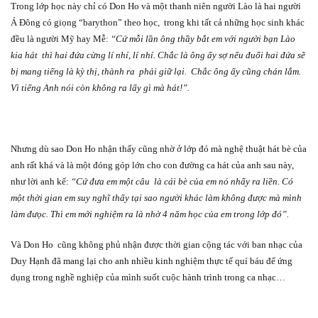
Trong lớp học này chỉ có Don Ho và một thanh niên người Lào là hai người
Á Đông có giọng “barython” theo học,
trong khi tất cả những học sinh khác
đều là người Mỹ hay Mễ:
“Cứ mỗi lần ông thầy bắt em với người bạn Lào
kia hát
thì hai đứa cừng lí nhí, lí nhí. Chắc là ông ấy sợ nếu đuổi hai đứa sẽ
bị mang tiếng là kỳ thị, thành ra
phải giữ lại.
Chắc ông ấy cũng chán lắm.
Vì tiếng Anh nói còn không ra lấy gì mà hát!”.
Nhưng dù sao Don Ho nhận thấy cũng nhờ ở lớp đó mà nghệ thuật hát bè của
anh rất khá và là một đóng góp lớn cho con đường ca hát của anh sau này,
như lời anh kể:
“Cứ đưa em một câu
là cái bè của em nó nhẩy ra liền. Có
một thời gian em suy nghĩ thấy tại sao người khác làm không được mà mình
làm đưọc. Thì em mới nghiệm ra là nhờ 4 năm học của em trong lớp đó”.
Và Don Ho
cũng không phủ nhận được thời gian cộng tác với ban nhạc của
Duy Hạnh đã mang lại cho anh nhiều kinh nghiệm thực tế quí báu để ứng
dụng trong nghề nghiệp của mình suốt cuộc hành trình trong ca nhạc…