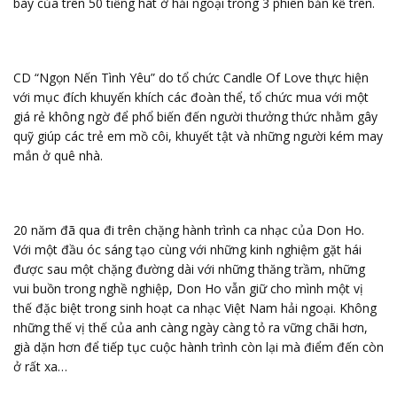
bày của trên 50 tiếng hát ở hải ngoại trong 3 phiên bản kể trên.
CD “Ngọn Nến Tình Yêu” do tổ chức Candle Of Love thực hiện
với mục đích khuyến khích các đoàn thể, tổ chức mua với một
giá rẻ không ngờ để phổ biến đến người thưởng thức nhằm gây
quỹ giúp các trẻ em mồ côi, khuyết tật và những người kém may
mắn ở quê nhà.
20 năm đã qua đi trên chặng hành trình ca nhạc của Don Ho.
Với một đầu óc sáng tạo cùng với những kinh nghiệm gặt hái
được sau một chặng đường dài với những thăng trầm, những
vui buồn trong nghề nghiệp, Don Ho vẫn giữ cho mình một vị
thế đặc biệt trong sinh hoạt ca nhạc Việt Nam hải ngoại. Không
những thế vị thế của anh càng ngày càng tỏ ra vững chãi hơn,
già dặn hơn để tiếp tục cuộc hành trình còn lại mà điểm đến còn
ở rất xa…