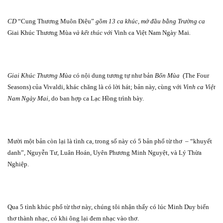
CD
“Cung Thương Muôn Điệu”
gồm 13 ca khúc, mở đầu bằng Trường ca
Giai Khúc Thương Mùa
và kết thúc với
Vinh ca Việt Nam Ngày Mai
.
Giai Khúc Thương Mùa
có nội dung tương tự như bản
Bốn Mùa
(The Four
Seasons) của Vivaldi, khác chăng là có lời hát; bản này, cùng với
Vinh ca Việt
Nam Ngày Mai,
do ban hợp ca Lạc Hồng trình bày.
Mười một bản còn lại là tình ca, trong số này có 5 bản phổ từ thơ
– “khuyết
danh”, Nguyễn Tư, Luân Hoán, Uyên Phương Minh Nguyệt, và Lý Thừa
Nghiệp.
Qua 5 tình khúc phổ từ thơ này, chúng tôi nhận thấy có lúc Minh Duy biến
thơ thành nhạc, có khi ông lại đem nhạc vào thơ.