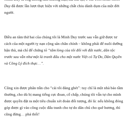
Duy
đã được lần lượt thực hiện với những chắt chiu dành dụm của một đời
người.
Điều an tâm thứ hai của chúng tôi là Minh Duy trước sau vẫn giữ được tư
cách của một người tỵ nạn cộng sản chân chính – không phải để nuôi dưỡng
hận thù, mà chỉ để chứng tỏ
“tấm lòng của tôi đối với đất nước, dân tộc
trước sau vẫn như một là tranh đấu cho một nước Việt có Tự Do, Dân Quyền
và Công Lý đích thực…”.
Cũng xin được phân trần cho “cái tôi đáng ghét”: tuy chỉ là một nhà báo tầm
thường, cho dù bị mang tiếng cực đoan, cố chấp, chúng tôi vẫn tự cho mình
được quyền đặt ra một tiêu chuẩn xét đoán đối tượng, đó là: nếu không đóng
góp được gì vào công cuộc đấu tranh cho tự do dân chủ cho quê hương, thì
cũng đừng… phá thối!