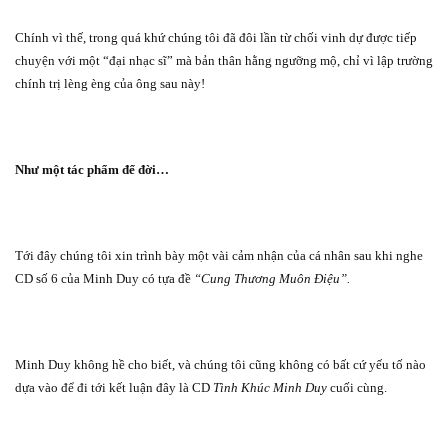
Chính vì thế, trong quá khứ chúng tôi đã đôi lần từ chối vinh dự được tiếp
chuyện với một “đại nhạc sĩ” mà bản thân hằng ngưỡng mộ, chỉ vì lập trường
chính trị lèng èng của ông sau này!
Như một tác phẩm để đời…
Tới đây chúng tôi xin trình bày một vài cảm nhận của cá nhân sau khi nghe
CD số 6 của
Minh Duy có tựa đề
“Cung Thương Muôn Điệu”.
Minh Duy không hề cho biết, và chúng tôi cũng không có bất cứ yếu tố nào
dựa vào để đi tới kết luận đây là CD
Tình Khúc Minh Duy
cuối cùng.