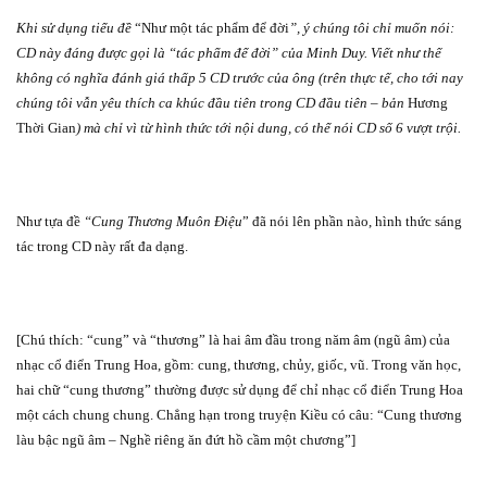
Khi sử dụng tiểu đề
“Như một tác phẩm để đời
”, ý chúng tôi chỉ muốn nói:
CD này đáng được gọi là “tác phẩm để đời” của Minh Duy. Viết như thế
không có nghĩa đánh giá thấp 5 CD trước của ông (trên thực tế, cho tới nay
chúng tôi vẫn yêu thích ca khúc đầu tiên trong CD đầu tiên – bản
Hương
Thời Gian
) mà chỉ vì từ hình thức tới nội dung, có thể nói CD số 6 vượt trội.
Như tựa đề
“Cung Thương Muôn Điệu
” đã nói lên phần nào, hình thức sáng
tác trong CD này rất đa dạng.
[Chú thích: “cung” và “thương” là hai âm đầu trong năm âm (ngũ âm) của
nhạc cổ điển Trung Hoa, gồm: cung, thương, chủy, giốc, vũ. Trong văn học,
hai chữ “cung thương” thường được sử dụng để chỉ nhạc cổ điển Trung Hoa
một cách chung chung. Chẳng hạn trong truyện Kiều có câu: “Cung thương
làu bậc ngũ âm – Nghề riêng ăn đứt hồ cầm một chương”]