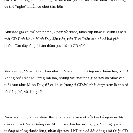
có thể “nghe”, miễn có chút tâm hồn.
Như độc giả có thể còn nhớ 6, 7 năm về trước, nhân dịp nhạc sĩ Minh Duy ra
mắt CD
Tình Khúc Minh Duy
đầu tiên, trên Tivi Tuần-san đã có bài giới
thiệu. Gần đây, ông đã âm thầm phát hành CD số 6.
Với một người nào khác, làm nhạc với mục đích thương mại thuần túy, 6
CD
không phải một số lượng lớn lao, nhưng với một nhà giáo nay đã bước vào
tuổi hưu như
Minh Duy, 67 ca khúc (trong 6 CD ấy) phải được xem là con số
rất đáng kể, và đáng nể.
Năm nay cũng là mốc điểm thời gian đánh dấu một nửa thế kỷ ngày ra đời
của
Bài Ca Chiến Thắng
của Minh Duy
,
bài hát mà ngày xưa trong quân
trường ai cũng thuộc lòng, nhân dịp này, LNĐ xin có đôi dòng giới thiệu CD