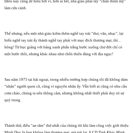
Điều này cũng dễ hiểu bởi vì, hơn ai hết, nhà giáo phải lấy “chân thiện mỹ”
làm cứu cánh.
Thế nhưng, nếu một nhà giáo kiêm thêm nghề tay trái “thơ, văn, nhạc”, lại
biến nghề tay trái ấy thành nghề tay phải với mục đích thương mại, thì…
hỏng! Từ bục giảng với bảng xanh phấn trắng bước xuống chợ đời chỉ có
một bước thôi, nhưng khác nhau như chốn thiên đàng với địa ngục!
Sau năm 1975 tại hải ngoại, trong nhiều trường hợp chúng tôi đã không dám
“nhận” người quen cũ, cũng vì nguyên nhân ấy. Vẫn biết ai cũng có nhu cầu
cơm cháo, chúng ta nên thông cảm, nhưng không nhất thiết phải duy trì sự
quý trọng.
Thành thử, điều “an tâm” thứ nhất của chúng tôi khi làm công việc giới thiệu
Minh Duy là ông không làm thương mại, mà trái lại, 6 CD
Tình Khúc Minh