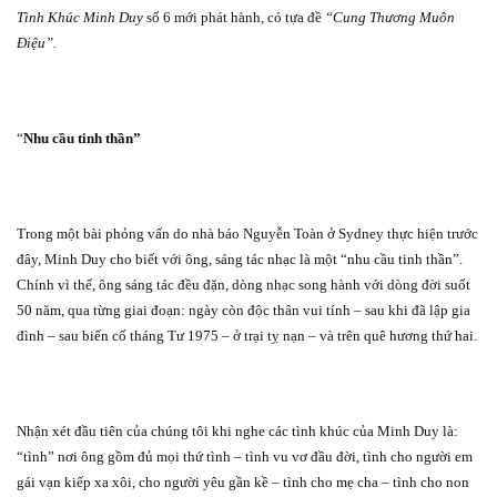
Tình Khúc Minh Duy
số 6 mới phát hành, có tựa đề
“Cung Thương Muôn
Điệu”.
“
Nhu cầu tinh thần”
Trong một bài phỏng vấn do nhà báo Nguyễn Toàn ở Sydney thực hiện trước
đây, Minh Duy cho biết với ông, sáng tác nhạc là một “nhu cầu tinh thần”.
Chính vì thế, ông sáng tác đều đặn, dòng nhạc song hành với dòng đời suốt
50 năm, qua từng giai đoạn: ngày còn độc thân vui tính – sau khi đã lập gia
đình – sau biến cố tháng Tư 1975 – ở trại tỵ nạn – và trên quê hương thứ hai.
Nhận xét đầu tiên của chúng tôi khi nghe các tình khúc của Minh Duy là:
“tình” nơi ông gồm đủ mọi thứ tình – tình vu vơ đầu đời, tình cho người em
gái vạn kiếp xa xôi, cho người yêu gần kề – tình cho mẹ cha – tình cho non