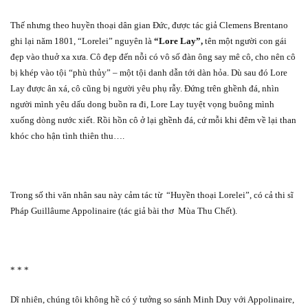
Thế nhưng theo huyền thoại dân gian Đức, được tác giả Clemens Brentano
ghi lại năm 1801, “Lorelei” nguyên là
“Lore Lay”,
tên một người con gái
đẹp vào thuở xa xưa. Cô đẹp đến nỗi có vô số đàn ông say mê cô, cho nên cô
bị khép vào tội “phù thủy” – một tội danh dẫn tới dàn hỏa. Dù sau đó Lore
Lay được ân xá, cô cũng bị người yêu phụ rẫy. Đứng trên ghềnh đá, nhìn
người mình yêu dấu dong buồn ra đi, Lore Lay tuyệt vọng buông mình
xuống dòng nước xiết. Rồi hồn cô ở lại ghềnh đá, cứ mỗi khi đêm về lại than
khóc cho hận tình thiên thu….
Trong số thi văn nhân sau này cảm tác từ
“Huyền thoại Lorelei”, có cả thi sĩ
Pháp Guillâume Appolinaire (tác giả bài thơ
Mùa Thu Chết).
* * *
Dĩ nhiên, chúng tôi không hề có ý tưởng so sánh Minh Duy với Appolinaire,