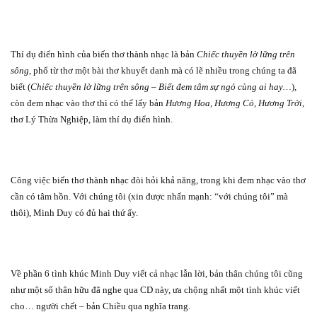
Thí dụ điển hình của biến thơ thành nhạc là bản
Chiếc thuyền lờ lững trên
sông
, phổ từ thơ một bài thơ khuyết danh mà có lẽ nhiều trong chúng ta đã
biết (
Chiếc thuyền lờ lững trên sông – Biết đem tâm sự ngỏ cùng ai hay…
),
còn đem nhạc vào thơ thì có thể lấy bản
Hương Hoa, Hương Cỏ, Hương Trời
,
thơ Lý Thừa Nghiệp, làm thí dụ điển hình.
Công việc biến thơ thành nhạc đòi hỏi khả năng, trong khi đem nhạc vào thơ
cần có tâm hồn. Với chúng tôi (xin được nhấn mạnh: “với chúng tôi” mà
thôi), Minh Duy có đủ hai thứ ấy.
Về phần 6 tình khúc Minh Duy viết cả nhạc lẫn lời, bản thân chúng tôi cũng
như một số thân hữu đã nghe qua CD này, ưa chộng nhất một tình khúc viết
cho… người chết – bản Chiều qua nghĩa trang.