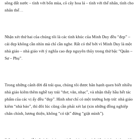
sông đất nước – tình với bốn mùa, cỏ cây hoa lá – tình với thế nhân, tình cho
nhân thế…
Nhận xét thứ hai của chúng tôi là các tình khúc của Minh Duy đều “đẹp” –
cái đẹp không cần nhìn mà chỉ cần nghe. Rất có thể bởi vì Minh Duy là một
nhà giáo – nhà giáo với ý nghĩa cao đẹp nguyên thủy trong thứ bậc “Quân –
Sư – Phụ”.
Trong những cảnh đời đã trải qua, chúng tôi được hân hạnh quen biết nhiều
nhà giáo kiêm thêm nghề tay trái “thơ, văn, nhạc”, và nhận thấy hầu hết tác
phẩm của các vị ấy đều “đẹp”. Hình như chỉ có một trường hợp trừ: nhà giáo
kiêm “nhà báo”, thì đôi lúc cũng cần phải xét lại (xin những đồng nghiệp
chân chính, lương thiện, không “có tật” đừng “giật mình”).