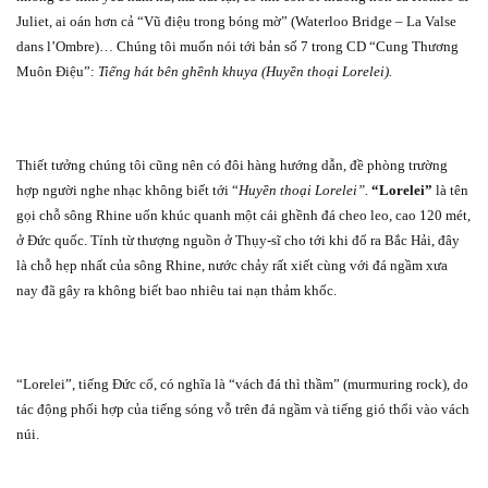
Juliet, ai oán hơn cả “Vũ điệu trong bóng mờ” (Waterloo Bridge – La Valse
dans l’Ombre)… Chúng tôi muốn nói tới bản số 7 trong CD “Cung Thương
Muôn Điệu”:
Tiếng hát bên ghềnh khuya (Huyền thoại Lorelei).
Thiết tưởng chúng tôi cũng nên có đôi hàng hướng dẫn, đề phòng trường
hợp người nghe nhạc không biết tới “
Huyền thoại Lorelei”.
“Lorelei”
là tên
gọi chỗ sông Rhine uốn khúc quanh một cái ghềnh đá cheo leo, cao 120 mét,
ở Đức quốc. Tính từ thượng nguồn ở Thụy-sĩ cho tới khi đổ ra Bắc Hải, đây
là chỗ hẹp nhất của sông Rhine, nước chảy rất xiết cùng với đá ngầm xưa
nay đã gây ra không biết bao nhiêu tai nạn thảm khốc.
“Lorelei”, tiếng Đức cổ, có nghĩa là “vách đá thì thầm” (murmuring rock), do
tác động phối hợp của tiếng sóng vỗ trên đá ngầm và tiếng gió thổi vào vách
núi.