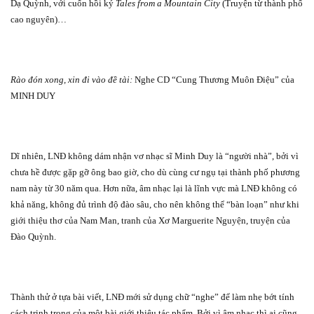
Dạ Quỳnh, với cuốn hồi ký
Tales from a Mountain City
(Truyện từ thành phố
cao nguyên)…
Rào đón xong, xin đi vào đề tài:
Nghe CD “Cung Thương Muôn Điệu” của
MINH DUY
Dĩ nhiên, LNĐ không dám nhận vơ nhạc sĩ Minh Duy là “người nhà”, bởi vì
chưa hề được gặp gỡ ông bao giờ, cho dù cùng cư ngụ tại thành phố phương
nam này từ 30 năm qua. Hơn nữa, âm nhạc lại là lĩnh vực mà LNĐ không có
khả năng, không đủ trình độ đào sâu, cho nên không thể “bàn loạn” như khi
giới thiệu thơ của Nam Man, tranh của Xơ Marguerite Nguyện, truyện của
Đào Quỳnh.
Thành thử ở tựa bài viết, LNĐ mới sử dụng chữ “nghe” để làm nhẹ bớt tính
cách trịnh trọng của một bài giới thiệu tác phẩm. Bởi vì âm nhạc thì ai cũng