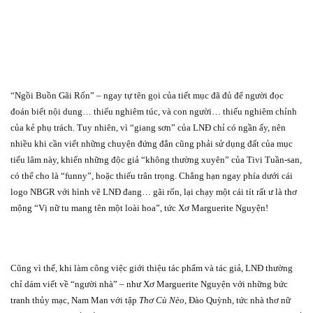
“Ngồi Buồn Gãi Rốn” – ngay tự tên gọi của tiết mục đã đủ để người đọc
đoán biết nội dung… thiếu nghiêm túc, và con người… thiếu nghiêm chỉnh
của kẻ phụ trách. Tuy nhiên, vì “giang sơn” của LNĐ chỉ có ngần ấy, nên
nhiều khi cần viết những chuyện đứng đắn cũng phải sử dụng đất của mục
tiếu lâm này, khiến những độc giả “không thường xuyên” của Tivi Tuần-san,
có thể cho là “funny”, hoặc thiếu trân trọng. Chẳng hạn ngay phía dưới cái
logo NBGR với hình vẽ LNĐ đang… gãi rốn, lại chạy một cái tít rất ư là thơ
mộng “Vị nữ tu mang tên một loài hoa”, tức Xơ Marguerite Nguyện!
Cũng vì thế, khi làm công việc giới thiệu tác phẩm và tác giả, LNĐ thường
chỉ dám viết về “người nhà” – như Xơ Marguerite Nguyện với những bức
tranh thủy mạc, Nam Man với tập
Thơ Cù Nèo
, Đào Quỳnh, tức nhà thơ nữ