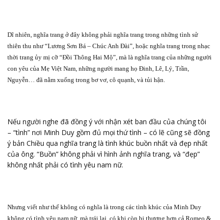
Dĩ nhiên, nghĩa trang ở đây không phải nghĩa trang trong những tình sử
thiên thu như “Lương Sơn Bá – Chúc Anh Đài”, hoặc nghĩa trang trong nhạc
thời trang ủy mị cỡ “Đồi Thông Hai Mộ”, mà là nghĩa trang của những người
con yêu của Mẹ Việt Nam, những người mang họ Đinh, Lê, Lý, Trần,
Nguyễn… đã nằm xuống trong bơ vơ, cô quạnh, và tủi hận.
Nếu người nghe đã đồng ý với nhận xét ban đầu của chúng tôi
– “tình” nơi Minh Duy gồm đủ mọi thứ tình – có lẽ cũng sẽ đồng
ý bản Chiều qua nghĩa trang là tình khúc buồn nhất và đẹp nhất
của ông. “Buồn” không phải vì hình ảnh nghĩa trang, và “đẹp”
không nhất phải có tình yêu nam nữ.
Nhưng viết như thế không có nghĩa là trong các tình khúc của Minh Duy
không có tình yêu nam nữ, mà trái lại, có khi còn bi thương hơn cả Romeo &