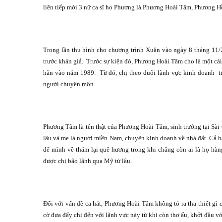
liên tiếp mời 3 nữ ca sĩ họ Phương là Phương Hoài Tâm, Phương 
Trong lần thu hình cho chương trình Xuân vào ngày 8 tháng 11/2
trước khán giả.
Trước sự kiện đó, Phương Hoài Tâm cho là một cái 
hẳn vào năm 1989.
Từ đó, chị theo đuổi lãnh vực kinh doanh
t
người chuyên môn.
Phương Tâm là tên thật của Phương Hoài Tâm, sinh trưởng tại Sài 
lâu và mẹ là người miền Nam, chuyên kinh doanh về nhà đất. Cả ha
để mình về thăm lại quê hương trong khi chẳng còn ai là họ hàn
được chị bão lãnh qua Mỹ từ lâu.
Đối với vấn đề ca hát, Phương Hoài Tâm không tỏ ra tha thiết gì 
cờ đưa đẩy chị đến với lãnh vực này từ khi còn thơ ấu, khởi đầu v