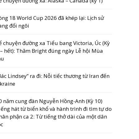
ể chuyện đường xa: Alaska – Canada (kỳ 1)
òng 18 World Cup 2026 đã khép lại: Lịch sử
ang đổi ngôi
ể chuyện đường xa Tiểu bang Victoria, Úc (Kỳ
 – hết): Thăm Bright đúng ngày Lễ hội Mùa
hu
Bác Lindsey” ra đi: Nỗi tiếc thương từ Iran đến
kraine
0 năm cung đàn Nguyễn Hồng-Anh (Kỳ 10)
iếng hát từ biển khổ và hành trình đi tìm tự do
hân phận ca 2: Từ tiếng thở dài của một dân
ộc