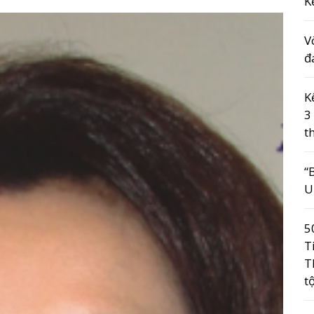
K
V
đ
K
3
t
“
U
5
T
T
t