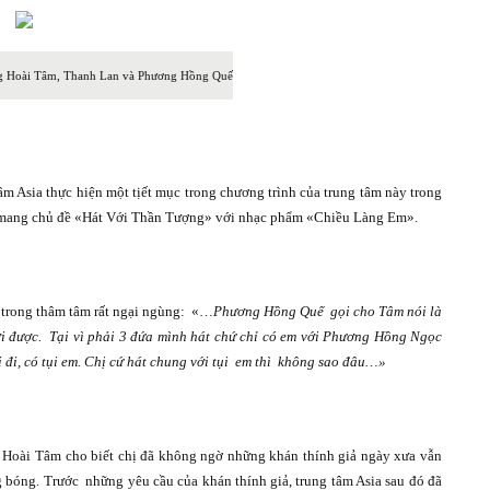
ng Hoài Tâm, Thanh Lan và Phương Hồng Quế
m Asia thực hiện một tịết mục trong chương trình của trung tâm này trong
mang chủ đề «Hát Với Thần Tượng» với nhạc phẩm «Chiều Làng Em».
 trong thâm tâm rất ngại ngùng: «…
Phương Hồng Quế
gọi cho Tâm nói là
i được.
Tại vì phải 3 đứa mình hát chứ chỉ có em với Phương Hồng Ngọc
 đi, có tụi em. Chị cứ hát chung với tụi
em thì
không sao đâu…»
g Hoài Tâm cho biết chị đã không ngờ những khán thính giả ngày xưa vẫn
g bóng. Trước
những yêu cầu của khán thính giả, trung tâm Asia sau đó đã