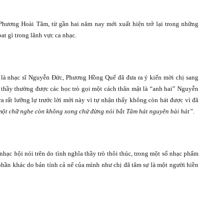
à Phương Hoài Tâm, từ gần hai năm nay mới xuất hiện trở lại trong những
at gì trong lãnh vực ca nhạc.
 là nhạc sĩ Nguyễn Đức, Phương Hồng Quế đã đưa ra ý kiến mời chị sang
 thầy thường được các học trò gọi một cách thân mật là “anh hai” Nguyễn
rất lưỡng lự trước lời mời này vì tự nhận thấy không còn hát được vì đã
một chữ nghe còn không xong chứ đừng nói bắt Tâm hát nguyên bài hát”.
ạc hội nói trên do tình nghĩa thầy trò thôi thúc, trong một số nhạc phẩm
hần khác do bản tính cả nể của mình như chị đã tâm sự là một người hiền