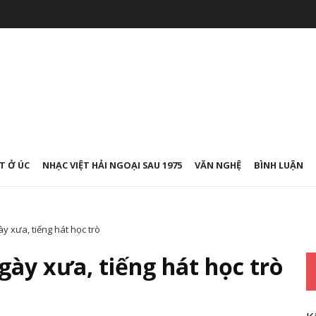
T Ở ÚC
NHẠC VIỆT HẢI NGOẠI SAU 1975
VĂN NGHỆ
BÌNH LUẬN
xưa, tiếng hát học trò
y xưa, tiếng hát học trò