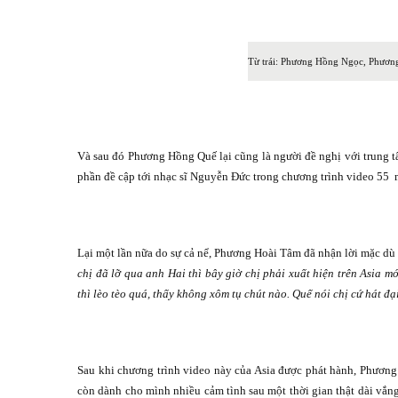
Từ trái: Phương Hồng Ngọc, Phươ
Và sau đó Phương Hồng Quế lại cũng là người đề nghị với trung tâ
phần đề cập tới nhạc sĩ Nguyễn Đức trong chương trình video 55
Lại một lần nữa do sự cả nể, Phương Hoài Tâm đã nhận lời mặc dù
chị đã lỡ qua anh Hai thì bây giờ chị phải xuất hiện trên Asia mớ
thì lèo tèo quá, thấy không xôm tụ chút nào. Quế nói chị cứ hát đại
Sau khi chương trình video này của Asia được phát hành, Phươn
còn dành cho mình nhiều cảm tình sau một thời gian thật dài vắn