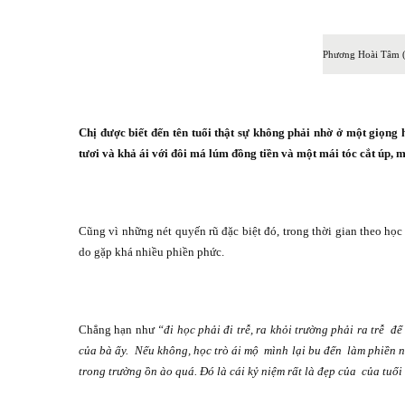
Phương Hoài Tâm (
Chị được biết đến tên tuổi thật sự không phải nhờ ở một giọng
tươi và khả ái với đôi má lúm đồng tiền và một mái tóc cắt úp, m
Cũng vì những nét quyến rũ đặc biệt đó, trong thời gian theo họ
do gặp khá nhiều phiền phức.
Chẳng hạn như
“đi học phải đi trễ, ra khỏi trường phải ra trễ
để
của bà ấy.
Nếu không, học trò ái mộ
mình lại bu đến
làm phiền 
trong trường ồn ào quá. Đó là cái kỷ niệm rất là đẹp của
của tuổi