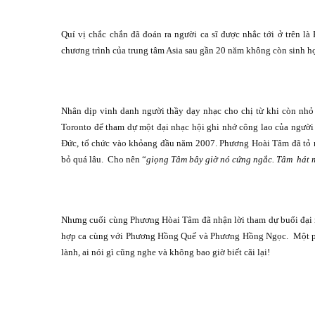
Quí vị chắc chắn đã đoán ra người ca sĩ được nhắc tới ở trên l
chương trình của trung tâm Asia sau gần 20 năm không còn sinh họ
Nhân dịp vinh danh người thầy dạy nhạc cho chị từ khi còn nhỏ
Toronto để tham dự một đại nhạc hội ghi nhớ công lao của người
Đức, tổ chức vào khỏang đầu năm 2007. Phương Hoài Tâm đã tỏ ra 
bỏ quá lâu.
Cho nên “
giọng Tâm bây giờ nó cứng ngắc. Tâm
hát 
Nhưng cuối cùng Phương Hòai Tâm đã nhận lời tham dự buổi đại nh
hợp ca cùng với Phương Hồng Quế và Phương Hồng Ngọc.
Một p
lành, ai nói gì cũng nghe và không bao giờ biết cãi lại!