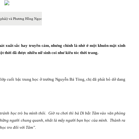
phải) và Phương Hồng Ngọc
 hát xuất sắc hay truyền cảm, nhưng chính là nhờ ở một khuôn mặt xinh
ột thời đã được nhiều nữ sinh coi như kiểu tóc thời trang.
c lớp cuối bậc trung học ở trường Nguyễn Bá Tòng, chị đã phải bỏ dở dang
 tránh học trò bu mình thôi.
Giờ ra chơi thì bà Dì bắt Tâm vào văn phòng
những người chung quanh, nhất là mấy người bạn học của mình.
Thành ra
 học tro đối với Tâm”.