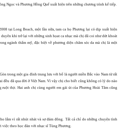
Hồng Ngọc và Phương Hồng Quế xuất hiện trên những chương trình kế tiếp.
008 tại Long Beach, một lần nữa, tam ca họ Phương lại có dịp xuất hiện
duyên khi trở lại với những sinh họat ca nhạc mà chị đã coi như dứt khoát
rong ngành thẩm mỹ, đặc biệt về phương diện chăm sóc da mà chị là một
Gòn trong một gia đình trung lưu với bố là người miền Bắc vào Nam từ rất
i đều đã qua đời ở Việt Nam. Vì vậy chị cho biết cũng không có lý do nào
g ruột thịt. Hai anh chị cùng người em gái út của Phương Hoài Tâm cũng
cho lắm vì rất nhút nhát và sợ đám đông.
Tất cả chỉ do những chuyện tình
ới việc theo học đàn với nhạc sĩ Tùng Phương.