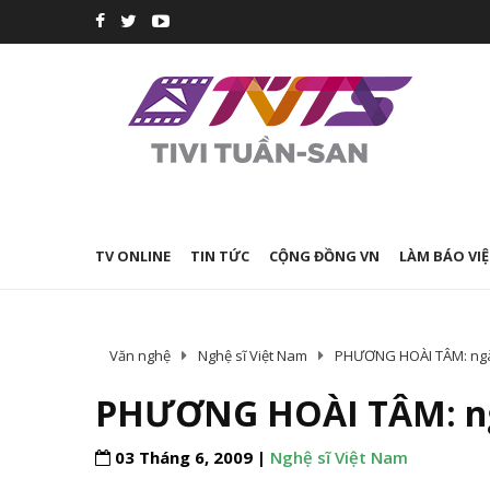
TV ONLINE
TIN TỨC
CỘNG ĐỒNG VN
LÀM BÁO VIỆ
Văn nghệ
Nghệ sĩ Việt Nam
PHƯƠNG HOÀI TÂM: ngày 
PHƯƠNG HOÀI TÂM: ngà
03 Tháng 6, 2009 |
Nghệ sĩ Việt Nam