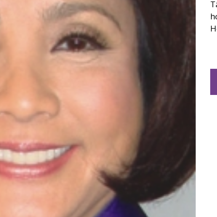
T
h
H