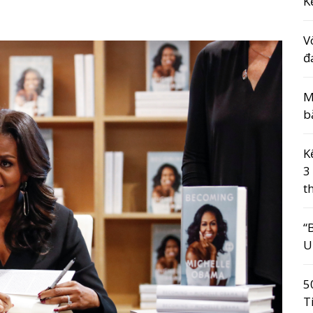
K
V
đ
M
b
K
3
t
“
U
5
T