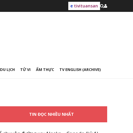
e
tivituansan
DU LỊCH
TỬ VI
ẨM THỰC
TV ENGLISH (ARCHIVE)
TIN ĐỌC NHIỀU NHẤT