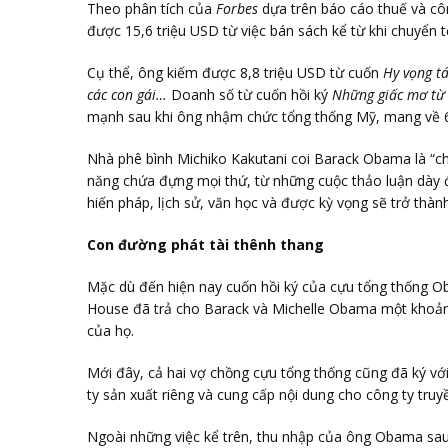
Theo phân tích của
Forbes
dựa trên báo cáo thuế và cô
được 15,6 triệu USD từ việc bán sách kể từ khi chuyển
Cụ thể, ông kiếm được 8,8 triệu USD từ cuốn
Hy vọng t
các con gái…
Doanh số từ cuốn hồi ký
Những giấc mơ từ 
mạnh sau khi ông nhậm chức tổng thống Mỹ, mang về 6
Nhà phê bình Michiko Kakutani coi Barack Obama là “chín
năng chứa đựng mọi thứ, từ những cuộc thảo luận dày đ
hiến pháp, lịch sử, văn học và được kỳ vọng sẽ trở thàn
Con đường phát tài thênh thang
Mặc dù đến hiện nay cuốn hồi ký của cựu tổng thống
House đã trả cho Barack và Michelle Obama một khoản 
của họ.
Mới đây, cả hai vợ chồng cựu tổng thống cũng đã ký với
ty sản xuất riêng và cung cấp nội dung cho công ty truy
Ngoài những việc kể trên, thu nhập của ông Obama sau 