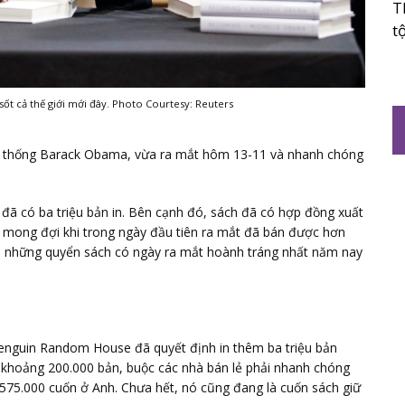
T
t
ốt cả thế giới mới đây. Photo Courtesy: Reuters
g thống Barack Obama, vừa ra mắt hôm 13-11 và nhanh chóng
g
đã có ba triệu bản in. Bên cạnh đó, sách đã có hợp đồng xuất
sự mong đợi khi trong ngày đầu tiên ra mắt đã bán được hơn
h những quyển sách có ngày ra mắt hoành tráng nhất năm nay
enguin Random House đã quyết định in thêm ba triệu bản
 khoảng 200.000 bản, buộc các nhà bán lẻ phải nhanh chóng
75.000 cuốn ở Anh. Chưa hết, nó cũng đang là cuốn sách giữ