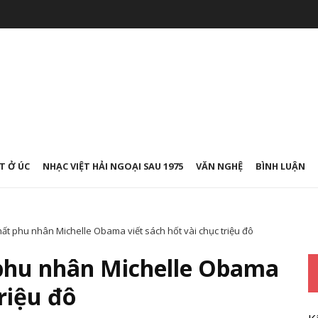
T Ở ÚC
NHẠC VIỆT HẢI NGOẠI SAU 1975
VĂN NGHỆ
BÌNH LUẬN
hất phu nhân Michelle Obama viết sách hốt vài chục triệu đô
 phu nhân Michelle Obama
triệu đô