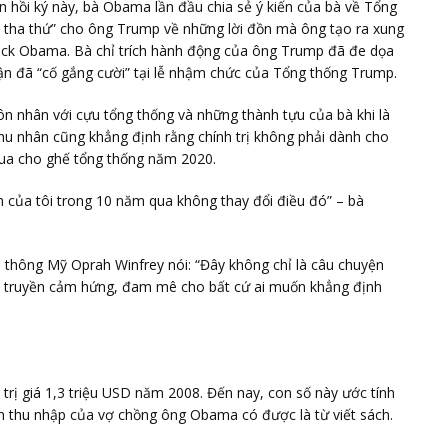
 hồi ký này, bà Obama lần đầu chia sẻ ý kiến của bà về Tổng
ờ tha thứ” cho ông Trump về những lời đồn mà ông tạo ra xung
rack Obama. Bà chỉ trích hành động của ông Trump đã đe dọa
hận đã “cố gắng cười” tại lễ nhậm chức của Tổng thống Trump.
ôn nhân với cựu tổng thống và những thành tựu của bà khi là
hu nhân cũng khẳng định rằng chính trị không phải dành cho
đua cho ghế tổng thống năm 2020.
ệm của tôi trong 10 năm qua không thay đổi điều đó” – bà
thông Mỹ Oprah Winfrey nói: “Đây không chỉ là câu chuyện
ng, truyền cảm hứng, đam mê cho bất cứ ai muốn khẳng định
trị giá 1,3 triệu USD năm 2008. Đến nay, con số này ước tính
phần thu nhập của vợ chồng ông Obama có được là từ viết sách.