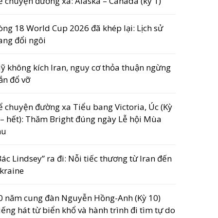
ể chuyện đường xa: Alaska – Canada (kỳ 1)
òng 18 World Cup 2026 đã khép lại: Lịch sử
ang đổi ngôi
ỹ không kích Iran, nguy cơ thỏa thuận ngừng
ắn đổ vỡ
ể chuyện đường xa Tiểu bang Victoria, Úc (Kỳ
 – hết): Thăm Bright đúng ngày Lễ hội Mùa
hu
Bác Lindsey” ra đi: Nỗi tiếc thương từ Iran đến
kraine
0 năm cung đàn Nguyễn Hồng-Anh (Kỳ 10)
iếng hát từ biển khổ và hành trình đi tìm tự do