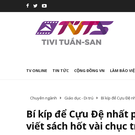
TV ONLINE
TIN TỨC
CỘNG ĐỒNG VN
LÀM BÁO VIỆ
Chuyên ngành
Giáo dục - Di trú
Bí kíp để Cựu Đệ n
Bí kíp để Cựu Đệ nhất
viết sách hốt vài chục 