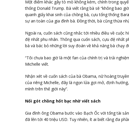
Một điểm khác gây tò mò không kém, chính trong quyển
thống Donald Trump. Bà viết rằng bà sẽ “không bao gi
quanh giấy khai sinh của chồng bà, cựu tổng thống Ba
sự an toàn của gia đình bà. Đồng thời, bà cũng thừa n
Ngoài ra, cuốn sách cũng nhắc tới nhiều điều về cuộc h
đệ nhất phu nhân. Thông qua cuốn sách, cựu đệ nhất p
bà và bác bỏ những lời suy đoán về khả năng bà chạy 
“Tôi chưa bao giờ là một fan của chính trị và trải nghi
Michelle viết.
Nhận xét về cuốn sách của bà Obama, nữ hoàng truyền 
của riêng Michelle, đây là ngọn lửa gợi mở, định hướ
mình trên thế giới này”.
Nối gót chồng hốt bạc nhờ viết sách
Gia đình ông Obama bước vào Bạch Ốc với tổng tài sản 
đã lên tới 40 triệu USD. Tuy nhiên, ít ai biết rằng đa 