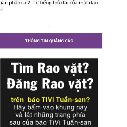
hân phận ca 2: Từ tiếng thở dài của một dân
ộc
.
THÔNG TIN QUẢNG CÁO