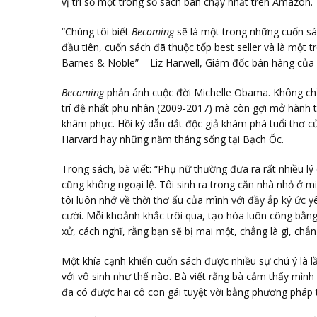
vị trí số một trong số sách bán chạy nhất trên Amazon.
“Chúng tôi biết
Becoming
sẽ là một trong những cuốn sá
đầu tiên, cuốn sách đã thuộc tốp best seller và là một
Barnes & Noble” – Liz Harwell, Giám đốc bán hàng của 
Becoming
phản ánh cuộc đời Michelle Obama. Không chỉ
trí đệ nhất phu nhân (2009-2017) mà còn gợi mở hành tr
khâm phục. Hồi ký dẫn dắt độc giả khám phá tuổi thơ củ
Harvard hay những năm tháng sống tại Bạch Ốc.
Trong sách, bà viết: “Phụ nữ thường đưa ra rất nhiều lý
cũng không ngoại lệ. Tôi sinh ra trong căn nhà nhỏ ở 
tôi luôn nhớ về thời thơ ấu của mình với đầy ắp ký ức
cười. Mỗi khoảnh khắc trôi qua, tạo hóa luôn công bằng
xử, cách nghĩ, rằng bạn sẽ bị mai một, chẳng là gì, chẳng
Một khía cạnh khiến cuốn sách được nhiều sự chú ý là lần
với vô sinh như thế nào. Bà viết rằng bà cảm thấy mình đ
đã có được hai cô con gái tuyệt vời bằng phương pháp 