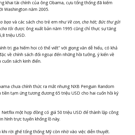
ng khai tài chính của ông Obama, cựu tổng thống đã kiếm
 tới Washington năm 2005.
áo bạo
và các sách cho trẻ em như
Về con, cha hát; Bức thư gửi
cha tôi
được ông xuất bản năm 1995 cũng chỉ thực sự tăng
,8 triệu USD.
h trị gia hiếm hoi có thể viết” với giọng văn dễ hiểu, có khả
ặc về chính sách đối ngoại đến những hồi tưởng, ý kiến về
h cuốn sách kinh điển.
 Obama chưa chính thức ra mắt nhưng NXB Penguin Random
tiền tạm ứng tương đương 65 triệu USD cho hai cuốn hồi ký
 Netflix một hợp đồng có giá 50 triệu USD để thành lập công
ền hình trực tuyến khổng lồ này.
khi rời ghế tổng thống Mỹ còn nhờ vào việc diễn thuyết.