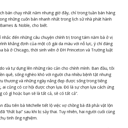
ch bán chạy nhất năm nhưng giờ đây, chỉ trong tuần bán hàng
 trong những cuốn bán nhanh nhất trong lịch sử nhà phát hành
Barnes & Noble, cho biết.
 nhắc đến những câu chuyện chính trị trong tám năm bà ở vị
ình khẳng định của một cô gái da màu với nỗ lực, ý chí đáng
a bà ở Chicago, thời sinh viên ở ĐH Princeton và Trường luật
 do và tự dựng lên những rào cản cho chính mình. Ban đầu, tôi
miền quê, sống nghèo khó với người cha nhiều bệnh tật nhưng
 yêu thương và những ngày nắng đẹp được sống trong tiếng
, ai cũng có cơ hội được chọn lựa. Đó là sự chọn lựa cách ứng
 có gì hoặc bạn sẽ là tất cả, sẽ có tất cả”.
 đầu tiên bà Michelle tiết lộ việc vợ chồng bà đã phải vật lộn
ã “thất bại” sau khi bị sảy thai. Tuy nhiên, hai người cuối cùng
thụ tinh ống nghiệm.