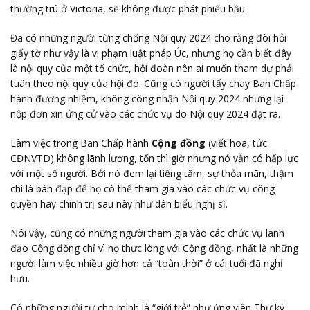
thường trú ở Victoria, sẽ không được phát phiếu bầu.
Đã có những người từng chống Nội quy 2024 cho rằng đòi hỏi
giấy tờ như vậy là vi phạm luật pháp Úc, nhưng họ cần biết đây
là nội quy của một tổ chức, hội đoàn nên ai muốn tham dự phải
tuân theo nội quy của hội đó. Cũng có người tẩy chay Ban Chấp
hành đương nhiệm, không công nhận Nội quy 2024 nhưng lại
nộp đơn xin ứng cử vào các chức vụ do Nội quy 2024 đặt ra.
Làm việc trong Ban Chấp hành
Cộng đồng
(viết hoa, tức
CĐNVTD) không lãnh lương, tốn thì giờ nhưng nó vẫn có hấp lực
với một số người. Bởi nó đem lại tiếng tăm, sự thỏa mãn, thậm
chí là bàn đạp để họ có thể tham gia vào các chức vụ công
quyền hay chính trị sau này như dân biểu nghị sĩ.
Nói vậy, cũng có những người tham gia vào các chức vụ lãnh
đạo Cộng đồng chỉ vì họ thực lòng với Cộng đồng, nhất là những
người làm việc nhiều giờ hơn cả “toàn thời” ở cái tuổi đã nghỉ
hưu.
Có những người tự cho mình là “giới trẻ” như ứng viên Thư ký