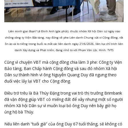
Liên minh giai đoạn? Lê Đình Anh (góc phải), thuộc nhóm Xã hội Dân sự ngày nào
chống công ty Viện Bảo tàng, nay đứng về phe Liên danh Chung sức vì Cộng đồng, rất
ồn ào và to tiếng trong buổi ra mắt các liên danh ngày 21/6/2026, liên tục chỉ trích liên
danh Xây dựng và Phát triển, đang nhỏ to với Phạm Văn Lộc. Hình: TVTS
Cũng vì chuyện VBT mà cộng đồng chia làm 3 phe: Công ty Viện
Bảo tàng, Ban Chấp hành Cộng đồng và sau đó nhóm Xã hội
Dân sự thành hình vì ông Nguyễn Quang Duy đã ngưng theo
đuổi việc lấy lại VBT cho Cộng đồng.
Điều trớ trêu là Bà Thúy Đặng trong vai trò thị trưởng Brimbank
đã vận động giúp VBT có miếng đất để xây nhưng một số người
nhóm Xã hội Dân sự vì muốn loại bỏ ông Duy nên bây giờ họ
ủng hộ bà Thúy.
Nếu liên danh “tuổi già” của ông Duy 67 tuổi thắng, sẽ không có