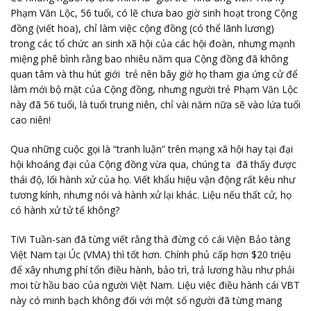
Phạm Văn Lộc, 56 tuổi, có lẽ chưa bao giờ sinh hoạt trong Cộng
đồng (viết hoa), chỉ làm việc cộng đồng (có thể lãnh lương)
trong các tổ chức an sinh xã hội của các hội đoàn, nhưng mạnh
miệng phê bình rằng bao nhiêu năm qua Cộng đồng đã không
quan tâm và thu hút giới trẻ nên bây giờ họ tham gia ứng cử để
làm mới bộ mặt của Cộng đồng, nhưng người trẻ Phạm Văn Lộc
này đã 56 tuổi, là tuổi trung niên, chỉ vài năm nữa sẽ vào lứa tuổi
cao niên!
Qua những cuộc gọi là “tranh luận” trên mạng xã hội hay tại đại
hội khoáng đại của Cộng đồng vừa qua, chúng ta đã thấy được
thái độ, lối hành xử của họ. Viết khẩu hiệu vận động rất kêu như
tương kính, nhưng nói và hành xử lại khác. Liệu nếu thất cử, họ
có hành xử tử tế không?
TiVi Tuần-san đã từng viết rằng thà đừng có cái Viện Bảo tàng
Việt Nam tại Úc (VMA) thì tốt hơn. Chính phủ cấp hơn $20 triệu
để xây nhưng phí tổn điều hành, bảo trì, trả lương hầu như phải
moi từ hầu bao của người Việt Nam. Liệu việc điều hành cái VBT
này có minh bạch không đối với một số người đã từng mang