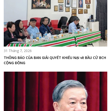
31 Tháng 7, 2026
THÔNG BÁO CỦA BAN GIẢI QUYẾT KHIẾU NẠI về BẦU CỬ BCH
CỘNG ĐỒNG