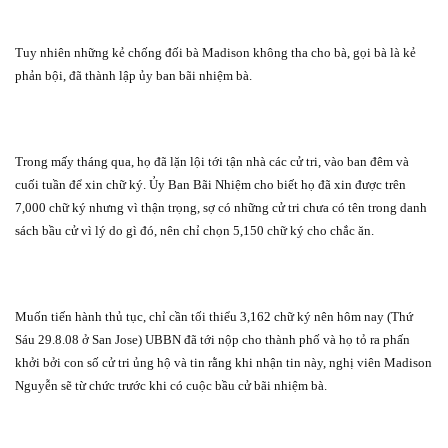
Tuy nhiên những kẻ chống đối bà Madison không tha cho bà, gọi bà là kẻ
phản bội, đã thành lập ủy ban bãi nhiệm bà.
Trong mấy tháng qua, họ đã lặn lội tới tận nhà các cử tri, vào ban đêm và
cuối tuần để xin chữ ký. Ủy Ban Bãi Nhiệm cho biết họ đã xin được trên
7,000 chữ ký nhưng vì thận trọng, sợ có những cử tri chưa có tên trong danh
sách bầu cử vì lý do gì đó, nên chỉ chọn 5,150 chữ ký cho chắc ăn.
Muốn tiến hành thủ tục, chỉ cần tối thiểu 3,162 chữ ký nên hôm nay (Thứ
Sáu 29.8.08 ở San Jose) UBBN đã tới nộp cho thành phố và họ tỏ ra phấn
khởi bởi con số cử tri ủng hộ và tin rằng khi nhận tin này, nghị viên Madison
Nguyễn sẽ từ chức trước khi có cuộc bầu cử bãi nhiệm bà.