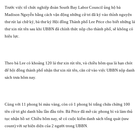
Trước việc tổ chức nghiệp đoàn South Bay Labor Council ủng hộ bà
Madison Nguyễn bằng cách vận động những cử tri đã ký vào thỉnh nguyện
thư rút lại chữ ký, bà thư ký Hội đồng Thành phố Lee Price cho biết những lá
thư xin rút tên sau khi UBBN đã chính thức nộp cho thành phố, sẽ không có
hiệu lực.
Theo bà Lee có khoảng 120 lá thư xin rút tên, và chiều hôm qua là hạn chót
để hội đồng thành phố nhận thư xin rút tên, căn cứ vào việc UBBN nộp danh
sách trưa hôm nay.
Cùng với 11 phong bì màu vàng, còn có 1 phong bì trắng chứa chừng 100
tên cử tri ghi danh bầu lần đầu tiên. Bà Price đã mở các phong bì và làm thủ
tục nhận hồ sơ. Chiều hôm nay, sẽ có cuộc kiểm danh sách tổng quát (raw
count) với sự hiện diện của 2 người trong UBBN.