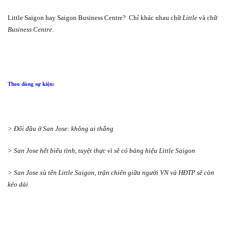
Little Saigon hay Saigon Business Centre?
Chỉ khác nhau chữ
Little
và chữ
Business Centre
.
Theo dòng sự kiện:
> Đối đầu ở San Jose: không ai thắng
> San Jose hết biểu tình, tuyệt thực vì sẽ có bảng hiệu Little Saigon
> San Jose xù tên Little Saigon, trận chiến giữa người VN và HĐTP sẽ còn
kéo dài