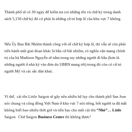
Thành phố sẽ có 30 ngày để kiểm tra coi những tên và chữ ký trong danh
sách 5,150 chữ ký đó có phải là những cử tri hợp lệ của khu vực 7 không.
Nếu Ủy Ban Bãi Nhiệm thành công với số chữ ký hợp lệ, thì vẫn sẽ còn phải
tiến hành một giai đoạn khác là bầu cử bãi nhiệm, có nghĩa vận mạng chính
trị của bà Madison Nguyễn sẽ nằm trong tay những người đi bầu (hơn là
những người ở nhà ký vào đơn do UBBN mang tới) trong đó còn có cử tri
người Mỹ và các sắc dân khác.
Vì thế,
cái tên Little Saigon sẽ gây nên nhiều hệ lụy cho thành phố San Jose
nói chung và cộng đồng Việt Nam ở khu vực 7 nói riêng, bởi người ta đã mất
không biết bao nhiêu thời giờ và tiền bạc cho một cái tên
“Nhỏ”…
Little
Saigon. Chứ Saigon
Business Centre
thì không được!