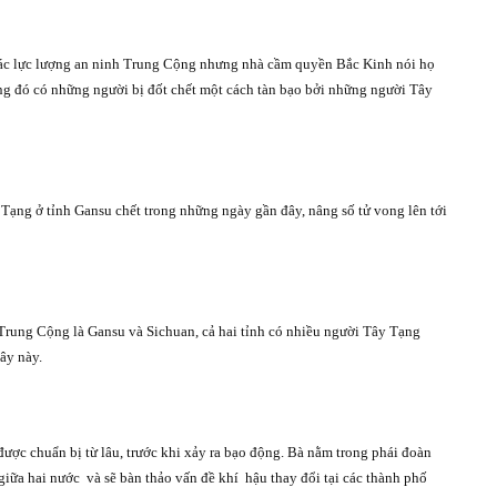
 các lực lượng an ninh Trung Cộng nhưng nhà cầm quyền Bắc Kinh nói họ
trong đó có những người bị đốt chết một cách tàn bạo bởi những người Tây
Tạng ở tỉnh Gansu chết trong những ngày gần đây, nâng số tử vong lên tới
a Trung Cộng là Gansu và Sichuan, cả hai tỉnh có nhiều người Tây Tạng
ây này.
được chuẩn bị từ lâu, trước khi xảy ra bạo động. Bà nằm trong phái đoàn
giữa hai nước
và sẽ bàn thảo vấn đề khí
hậu thay đổi tại các thành phố