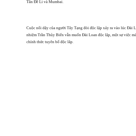
Tân Đề Li và Mumbai.
Cuộc nổi dậy của người Tây Tạng đòi độc lập xảy ra vào lúc Đài 
nhiệm Trần Thủy Biển vẫn muốn Đài Loan độc lập, một sự việc mà
chính thức tuyên bố độc lâp.