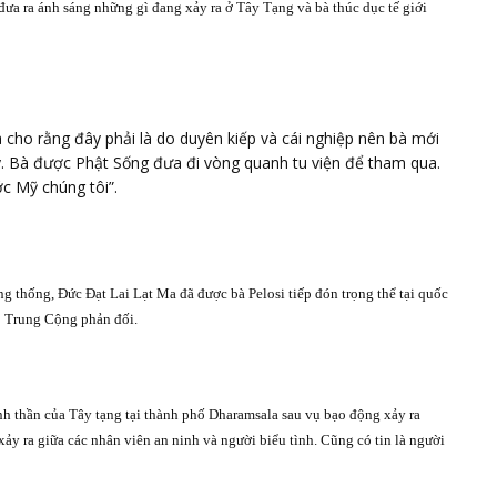
đưa ra ánh sáng những gì đang xảy ra ở Tây Tạng và bà thúc dục tế giới
cho rằng đây phải là do duyên kiếp và cái nghiệp nên bà mới
y. Bà được Phật Sống đưa đi vòng quanh tu viện để tham qua.
ớc Mỹ chúng tôi”.
 thống, Đức Đạt Lai Lạt Ma đã được bà Pelosi tiếp đón trọng thể tại quốc
o Trung Cộng phản đối.
inh thần của Tây tạng tại thành phố Dharamsala sau vụ bạo động xảy ra
ảy ra giữa các nhân viên an ninh và người biểu tình. Cũng có tin là người