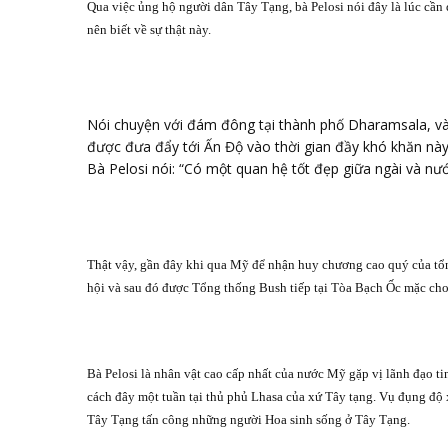
Qua việc ủng hộ người dân Tây Tạng, bà Pelosi nói đây là lúc cần 
nên biết về sự thật này.
Nói chuyện với đám đông tại thành phố Dharamsala, và 
được đưa đẩy tới Ấn Độ vào thời gian đầy khó khăn nà
Bà Pelosi nói: “Có một quan hệ tốt đẹp giữa ngài và nư
Thật vậy, gần đây khi qua Mỹ để nhận huy chương cao quý của tổng
hội và sau đó được Tổng thống Bush tiếp tại Tòa Bạch Ốc mặc ch
Bà Pelosi là nhân vật cao cấp nhất của nước Mỹ gặp vị lãnh đạo t
cách đây một tuần tại thủ phủ Lhasa của xứ Tây tạng. Vụ đụng độ x
Tây Tạng tấn công những người Hoa sinh sống ở Tây Tạng.