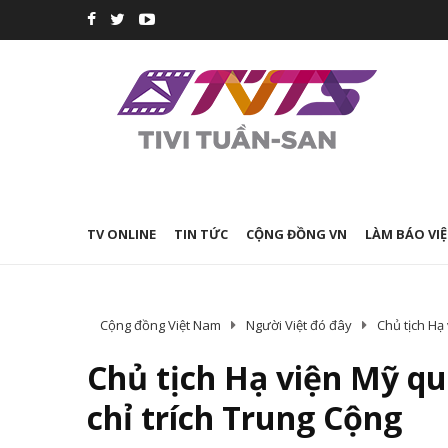
TV ONLINE
TIN TỨC
CỘNG ĐỒNG VN
LÀM BÁO VIỆ
Cộng đồng Việt Nam
Người Việt đó đây
Chủ tịch Hạ
Chủ tịch Hạ viện Mỹ q
chỉ trích Trung Cộng