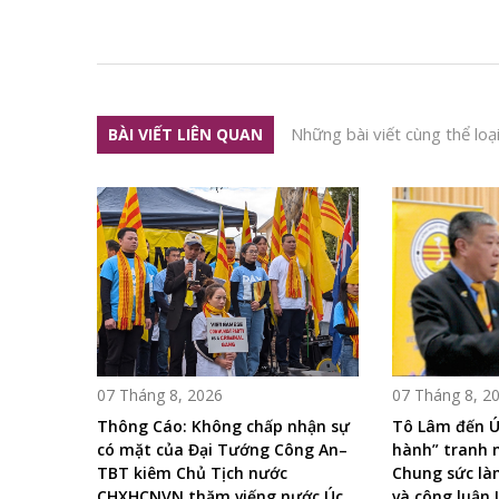
Những bài viết cùng thể loạ
BÀI VIẾT LIÊN QUAN
07 Tháng 8, 2026
07 Tháng 8, 2
Thông Cáo: Không chấp nhận sự
Tô Lâm đến Ú
có mặt của Đại Tướng Công An–
hành” tranh 
TBT kiêm Chủ Tịch nước
Chung sức là
CHXHCNVN thăm viếng nước Úc
và công luận 