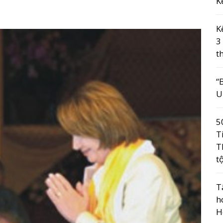
K
K
3
t
“
U
5
T
T
t
T
h
H