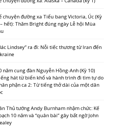
ể chuyện đường xa: Alaska – Canada (kỳ 1)
ể chuyện đường xa Tiểu bang Victoria, Úc (Kỳ
 – hết): Thăm Bright đúng ngày Lễ hội Mùa
hu
Bác Lindsey” ra đi: Nỗi tiếc thương từ Iran đến
kraine
0 năm cung đàn Nguyễn Hồng-Anh (Kỳ 10)
iếng hát từ biển khổ và hành trình đi tìm tự do
hân phận ca 2: Từ tiếng thở dài của một dân
ộc
ân Thủ tướng Andy Burnham nhậm chức: Kế
oạch 10 năm và “quân bài” gây bất ngờ John
ealey