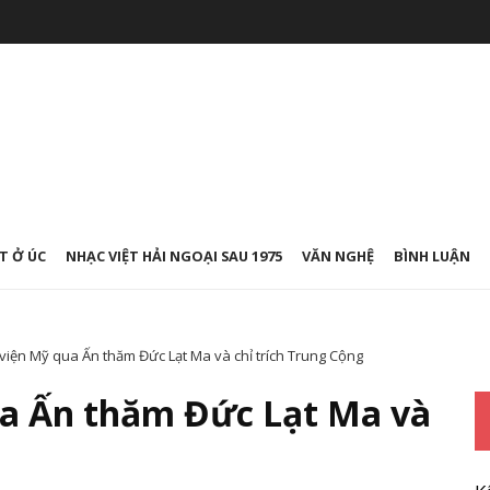
T Ở ÚC
NHẠC VIỆT HẢI NGOẠI SAU 1975
VĂN NGHỆ
BÌNH LUẬN
 viện Mỹ qua Ấn thăm Đức Lạt Ma và chỉ trích Trung Cộng
ua Ấn thăm Đức Lạt Ma và