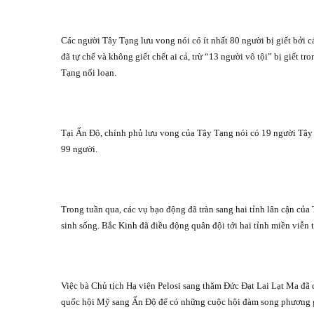
Các người Tây Tạng lưu vong nói có ít nhất 80 người bị giết bởi
đã tự chế và không giết chết ai cả, trừ “13 người vô tội” bị giết 
Tạng nổi loạn.
Tại Ấn Độ, chính phủ lưu vong của Tây Tạng nói có 19 người Tây 
99 người.
Trong tuần qua, các vụ bạo động đã tràn sang hai tỉnh lân cận củ
sinh sống. Bắc Kinh đã điều động quân đội tới hai tỉnh miền viễn t
Việc bà Chủ tịch Hạ viện Pelosi sang thăm Đức Đạt Lai Lạt Ma đã 
quốc hội Mỹ sang Ấn Độ để có những cuộc hội đàm song phương 