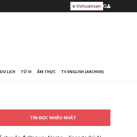
e
tivituansan
DU LỊCH
TỬ VI
ẨM THỰC
TV ENGLISH (ARCHIVE)
TIN ĐỌC NHIỀU NHẤT