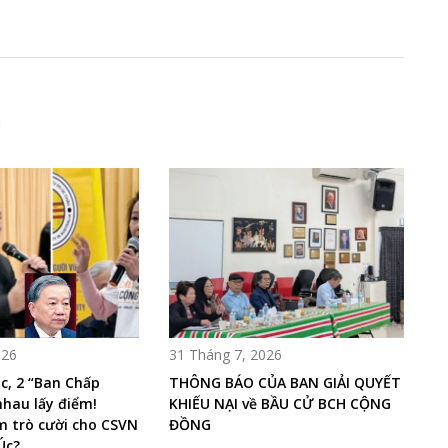
i
026
31 Tháng 7, 2026
c, 2 “Ban Chấp
THÔNG BÁO CỦA BAN GIẢI QUYẾT
nhau lấy điểm!
KHIẾU NẠI về BẦU CỬ BCH CỘNG
m trò cười cho CSVN
ĐỒNG
Úc?