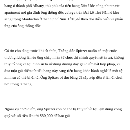
bang ở thành phố Albany, thủ phủ của tiểu bang Nữu Ước cũng như trước
apartment nơi gia đình ông thống đốc cư ngụ trên Đại Lộ Thứ Năm ở khu
sang trọng Manhattan ở thành phố Nữu
Ước, để theo dõi diễn biến và phản
ứng của ông thống đốc.
Có tin cho rằng trước khi từ chức, Thống đốc Spitzer muốn có một cuộc
thương lượng là nếu ông chấp nhận từ chức thì chính quyền sẽ ân xá, không
truy tố ông về tội hình sự là sử dụng đường dây gái điếm bất hợp pháp, vì
đưa một gái điếm từ tiểu bang này sang tiểu bang khác hành nghề là một tội
hình sự có thể bị đi tù. Ông Spitzer bị thu băng đã sắp xếp đến 8 lần đi chơi
bời trong 8 tháng.
Ngoài vụ chơi điếm, ông Spitzer còn có thể bị truy tố về tội lạm dụng công
quỹ với số tiền lên tới $80,000 để bao gái.