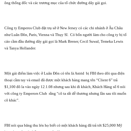
ông thống đốc và các trương mục của tổ chức đường dây gái gọi.
Công ty Emperos Club đặt trụ sở ở New Jersey có các chi nhánh ở Âu Châu
như Luân Đôn, Paris, Vienna và Thụy Sĩ.
Có bốn người làm cho công ty bị tố
cáo cầm đầu đường dây gái gọi là Mark Brener, Cecil Suwal, Temeka Lewis
và Tanya Hollander.
Một gái điếm làm việc ở Luân Đôn có tên là Astrid
bị FBI theo dõi qua điện
thoại cầm tay và email đã được một khách hàng mang tên “Client 6” trả
$1,100 đô la vào ngày 12.1.08 nhưng sau khi đi khách, Khách Hàng số 6 nói
với công ty Emperors Club
rằng “cô ta rất dễ thương nhưng lần sau tôi muốn
cô khác”.
FBI nói qua băng thu lén họ biết có một khách hàng đã trả tới $25,000 Mỹ