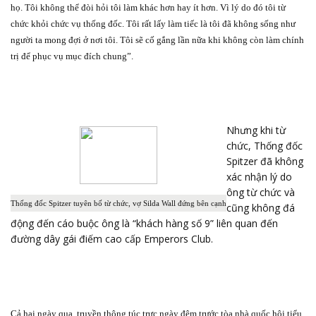
họ. Tôi không thể đòi hỏi tôi làm khác hơn hay ít hơn. Vì lý do đó tôi từ
chức khỏi chức vụ thống đốc. Tôi rất lấy làm tiếc là tôi đã không sống như
người ta mong đợi ở nơi tôi. Tôi sẽ cố gắng lần nữa khi không còn làm chính
trị để phục vụ mục đích chung”.
Nhưng khi từ
chức, Thống đốc
Spitzer đã không
xác nhận lý do
ông từ chức và
Thống đốc Spitzer tuyên bố từ chức, vợ Silda Wall đứng bên cạnh
cũng không đá
động đến cáo buộc ông là “khách hàng số 9” liên quan đến
đường dây gái điếm cao cấp Emperors Club.
Cả hai ngày qua, truyền thông túc trực ngày đêm trước tòa nhà quốc hội tiểu