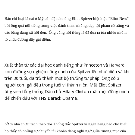
Báo chí loại lá cải ở Mỹ còn đặt cho ông Eliot Spitzer biệt hiệu “Eliot Ness”
bởi ông quá nổi tiếng trong việc đánh tham nhũng, dẹp tội phạm cổ trắng và
các băng đảng xã hội đen.
Ông cũng nổi tiếng là đã đưa ra tòa nhiều nhóm
tổ chức đường dây gái điếm.
Xuất thân từ các đại học danh tiếng như Princeton và Harvard,
con đường sự nghiệp công danh của Spitzer lên như
diều và khi
trên 30 tuổi, đã trở thành một bộ trưởng tư pháp. Ông có 3
người con
gái đều trong tuổi vị thành niên. Mất Eliot Spitzer,
ứng viên tổng thống Dân chủ Hillary Clinton mất một đồng minh
để chiến đấu với TNS Barack Obama.
Sở dĩ nhà chức trách theo dõi Thống đốc Spitzer vì ngân hàng báo cho biết
họ thấy có những sự chuyển tài khoản đáng nghi ngờ giữa trương mục của