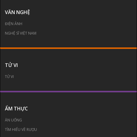
VĂN NGHỆ
ĐIỆN ẢNH
NGHỆ SĨ VIỆT NAM
TỬ VI
TỬ VI
ẨM THỰC
ĂN UỐNG
TÌM HIỂU VỀ RƯỢU