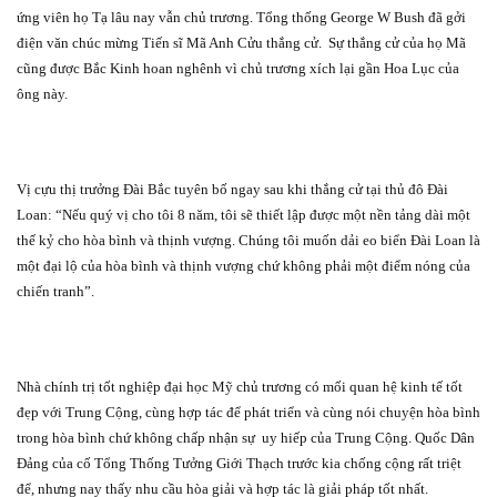
ứng viên họ Tạ lâu nay vẫn chủ trương. Tổng thống George W Bush đã gởi
điện văn chúc mừng Tiến sĩ Mã Anh Cửu thắng cử.
Sự thắng cử của họ Mã
cũng được Bắc Kinh hoan nghênh vì chủ trương xích lại gần Hoa Lục của
ông này.
Vị cựu thị trưởng Đài Bắc tuyên bố ngay sau khi thắng cử tại thủ đô Đài
Loan: “Nếu quý vị cho tôi 8 năm, tôi sẽ thiết lập được một nền tảng dài một
thế kỷ cho hòa bình và thịnh vượng. Chúng tôi muốn dải eo biển Đài Loan là
một đại lộ của hòa bình và thịnh vượng chứ không phải một điểm nóng của
chiến tranh”.
Nhà chính trị tốt nghiệp đại học Mỹ chủ trương có mối quan hệ kinh tế tốt
đẹp với Trung Cộng, cùng hợp tác để phát triển và cùng nói chuyện hòa bình
trong hòa bình chứ không chấp nhận sự
uy hiếp của Trung Cộng. Quốc Dân
Đảng của cố Tổng Thống Tưởng Giới Thạch trước kia chống cộng rất triệt
để, nhưng nay thấy nhu cầu hòa giải và hợp tác là giải pháp tốt nhất.