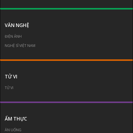
VĂN NGHỆ
ĐIỆN ẢNH
NGHỆ SĨ VIỆT NAM
TỬ VI
TỬ VI
ẨM THỰC
ĂN UỐNG