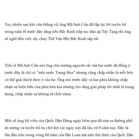
Tuy nhiên sau khi vừa thắng cử, ông Mã Anh Cửu đã lập lại lời tuyên bố
trong tuần lễ trước đây rằng nếu Bắc Kinh tiếp tục đàn áp Tây Tạng thì ông
sẽ nghĩ đến việc tẩy chay Thế Vận Hội Bắc Kinh sắp tới.
Tiến sĩ Mã Anh Cửu nói ông chủ trương nguyên tắc mà hai nước đã đồng ý
trước đây là chỉ có “một nước Trung Hoa” nhưng cũng chấp nhận là mỗi bên
có thể giải thích theo ý của họ. Ông nói trước đấy cả hai phía không chấp
nhận sự hiện hữu của phía bên kia nhưng cho rằng giải pháp tốt nhất là trung
dung, chấp nhận sự không từ chối nhau.
Một số ủng hộ viên của Quốc Dân Đảng ngày hôm qua đã tràn ra đường phố
ăn mừng và tuyên bố họ chờ đợi cái ngày này đã lâu, từ 8 năm nay. Đây là
lần đầu tiên trong vòng 60 năm của Đài Loan mà một thủ lãnh của Quốc Dân